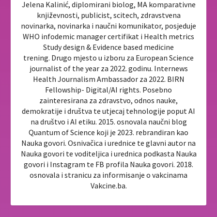
Jelena Kalinić, diplomirani biolog, MA komparativne
književnosti, publicist, scitech, zdravstvena
novinarka, novinarka i naučni komunikator, posjeduje
WHO infodemic manager certifikat i Health metrics
Study design & Evidence based medicine
trening. Drugo mjesto u izboru za European Science
journalist of the year za 2022. godinu. Internews
Health Journalism Ambassador za 2022. BIRN
Fellowship- Digital/AI rights. Posebno
zainteresirana za zdravstvo, odnos nauke,
demokratije i društva te utjecaj tehnologije poput AI
na društvo i AI etiku. 2015. osnovala naučni blog
Quantum of Science koji je 2023. rebrandiran kao
Nauka govori. Osnivačica i urednice te glavni autor na
Nauka govori te voditeljica i urednica podkasta Nauka
govori i Instagram te FB profila Nauka govori. 2018.
osnovala i stranicu za informisanje o vakcinama
Vakcine.ba.