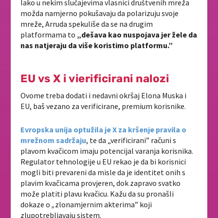
Iako u nekim slučajevima vlasnici društvenih mreža
možda namjerno pokušavaju da polarizuju svoje
mreže, Arruda spekuliše da se na drugim
platformama to
„dešava kao nuspojava jer žele da
nas natjeraju da više koristimo platformu.”
EU vs X i vierificirani nalozi
Ovome treba dodati i nedavni okršaj Elona Muska i
EU, baš vezano za verificirane, premium korisnike.
Evropska unija optužila je X za kršenje pravila o
mrežnom sadržaju
, te da „verificirani” računi s
plavom kvačicom imaju potencijal varanja korisnika.
Regulator tehnologije u EU rekao je da bi korisnici
mogli biti prevareni da misle da je identitet onih s
plavim kvačicama provjeren, dok zapravo svatko
može platiti plavu kvačicu. Kažu da su pronašli
dokaze o
„
zlonamjernim akterima” koji
zlupotrebljavaju sistem.