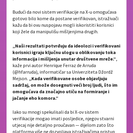
Budući da novi sistem verifikacije na X-u omogućava
gotovo bilo kome da postane verifikovan, istraživači
kažu da bi ovu nuspojavu mogli iskoristiti korisnici
koji žele da manipulišu mišljenjima drugih.
„Naši rezultati potvrđuju da ideolozi i verifikovani
korisnici igraju ključnu ulogu u oblikovanju toka
informacija i mišljenja unutar društvene mreže.“
,
kaže prvi autor Henrique Ferraz de Arruda
(@hfarruda), informatičar sa Univerziteta Džordž
Mejson.
„Kada verifikovane osobe objavljuju
sadržaj, on može dosegnuti veći broj ljudi, što im
omogućava da značajno utiču na formiranje i
jačanje eho komora.“
Iako su mnogi spekulisali da bi X-ov sistem
verifikacije mogao imati posljedice, njegov stvarni
utjecaj nije detaljno proučavan — dijelom zato što
platforma više ne dozvoljava istraživačima pristup