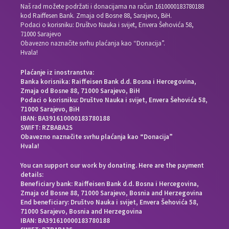
Naš rad možete podržati i donacijama na račun
1610000183780188
kod Raiffesen Bank. Zmaja od Bosne 88, Sarajevo, BiH.
Podaci o korisniku: Društvo Nauka i svijet, Envera Šehovića 58,
71000 Sarajevo
Obavezno naznačite svrhu plaćanja kao “Donacija”.
Hvala!
Plaćanje iz inostranstva:
Banka korisnika: Raiffeisen Bank d.d. Bosna i Hercegovina,
Zmaja od Bosne 88, 71000 Sarajevo, BiH
Podaci o korisniku: Društvo Nauka i svijet, Envera Šehovića 58,
71000 Sarajevo, BiH
IBAN: BA391610000183780188
SWIFT: RZBABA2S
Obavezno naznačite svrhu plaćanja kao “Donacija”
Hvala!
You can support our work by donating. Here are the payment
details:
Beneficiary bank: Raiffeisen Bank d.d. Bosna i Hercegovina,
Zmaja od Bosne 88, 71000 Sarajevo, Bosnia and Herzegovina
End beneficiary: Društvo Nauka i svijet, Envera Šehovića 58,
71000 Sarajevo, Bosnia and Herzegovina
IBAN: BA391610000183780188