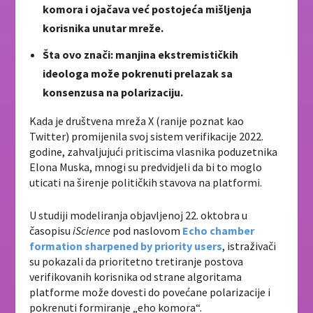
komora i ojačava već postojeća mišljenja
korisnika unutar mreže.
Šta ovo znači: manjina ekstremističkih
ideologa može pokrenuti prelazak sa
konsenzusa na polarizaciju.
Kada je društvena mreža X (ranije poznat kao
Twitter) promijenila svoj sistem verifikacije 2022.
godine, zahvaljujući pritiscima vlasnika poduzetnika
Elona Muska, mnogi su predvidjeli da bi to moglo
uticati na širenje političkih stavova na platformi.
U studiji modeliranja objavljenoj 22. oktobra u
časopisu
iScience
pod naslovom
Echo chamber
formation sharpened by priority users
, istraživači
su pokazali da prioritetno tretiranje postova
verifikovanih korisnika od strane algoritama
platforme može dovesti do povećane polarizacije i
pokrenuti formiranje „eho komora“.