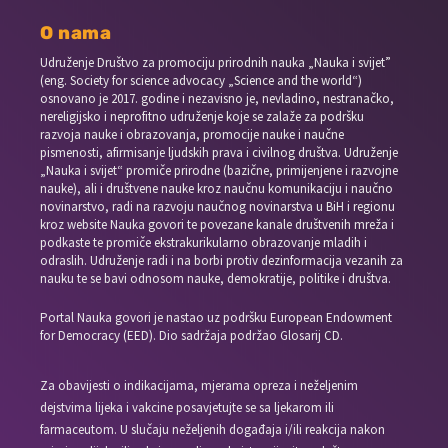
O nama
Udruženje Društvo za promociju prirodnih nauka „Nauka i svijet”
(eng. Society for science advocacy „Science and the world“)
osnovano je 2017. godine i nezavisno je, nevladino, nestranačko,
nereligijsko i neprofitno udruženje koje se zalaže za podršku
razvoja nauke i obrazovanja, promocije nauke i naučne
pismenosti, afirmisanje ljudskih prava i civilnog društva. Udruženje
„Nauka i svijet“ promiče prirodne (bazične, primijenjene i razvojne
nauke), ali i društvene nauke kroz naučnu komunikaciju i naučno
novinarstvo, radi na razvoju naučnog novinarstva u BiH i regionu
kroz website Nauka govori te povezane kanale društvenih mreža i
podkaste te promiče ekstrakurikularno obrazovanje mladih i
odraslih. Udruženje radi i na borbi protiv dezinformacija vezanih za
nauku te se bavi odnosom nauke, demokratije, politike i društva.
Portal Nauka govori je nastao uz podršku European Endowment
for Democracy (EED). Dio sadržaja podržao Glosarij CD.
Za obavijesti o indikacijama, mjerama opreza i neželjenim
dejstvima lijeka i vakcine posavjetujte se sa ljekarom ili
farmaceutom. U slučaju neželjenih događaja i/ili reakcija nakon