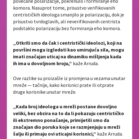
povećane polarizacije, pokrenulo i formiranje eho
komora. Nasuprot tome, prisustvo verifikovanih
centrističkih ideologa smanjilo je polarizaciju, dok je
prisustvo tvrdoglavih, ali neverifikovanih centrista
podstaklo polarizaciju bez formiranja eho komora.
„Otkrili smo da čak i centristički ideolozi, koji na
površini mogu izgledati kao umirujuća sila, mogu
imati značajan uticaj na dinamiku mišljenja kada
ih ima u dovoljnom broju,“
kaže Arruda.
Ove razlike su proizašle iz promjena u vezama unutar
mreže — tačnije, kako korisnici prate ili otprate
druge korisnike unutar mreže.
„Kada broj ideologa u mreži postane dovoljno
veliki, bez obzira na to da li pokazuju centrističko
ili ekstremno ponašanje, primijetili smo da
značajan dio poruka koje se razmjenjuju u mreži
šalju ili primaju ovi uticajni korisnici,“
kaže Arruda.