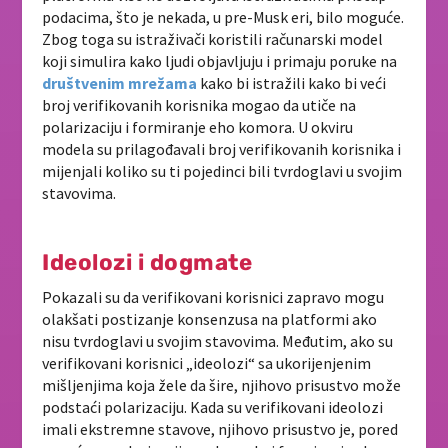
podacima, što je nekada, u pre-Musk eri, bilo moguće.
Zbog toga su istraživači koristili računarski model
koji simulira kako ljudi objavljuju i primaju poruke na
društvenim mrežama
kako bi istražili kako bi veći
broj verifikovanih korisnika mogao da utiče na
polarizaciju i formiranje eho komora. U okviru
modela su prilagođavali broj verifikovanih korisnika i
mijenjali koliko su ti pojedinci bili tvrdoglavi u svojim
stavovima.
Ideolozi i dogmate
Pokazali su da verifikovani korisnici zapravo mogu
olakšati postizanje konsenzusa na platformi ako
nisu tvrdoglavi u svojim stavovima. Međutim, ako su
verifikovani korisnici „ideolozi“ sa ukorijenjenim
mišljenjima koja žele da šire, njihovo prisustvo može
podstaći polarizaciju. Kada su verifikovani ideolozi
imali ekstremne stavove, njihovo prisustvo je, pored