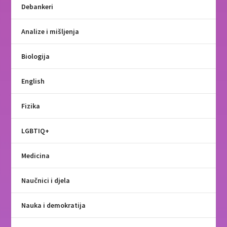
Debankeri
Analize i mišljenja
Biologija
English
Fizika
LGBTIQ+
Medicina
Naučnici i djela
Nauka i demokratija