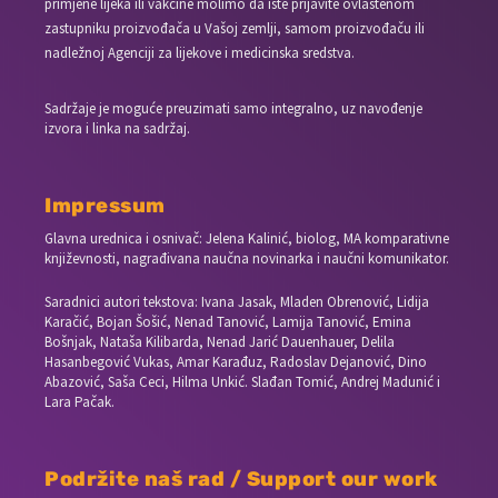
primjene lijeka ili vakcine molimo da iste prijavite ovlaštenom
zastupniku proizvođača u Vašoj zemlji, samom proizvođaču ili
nadležnoj Agenciji za lijekove i medicinska sredstva.
Sadržaje je moguće preuzimati samo integralno, uz navođenje
izvora i linka na sadržaj.
Impressum
Glavna urednica i osnivač: Jelena Kalinić, biolog, MA komparativne
književnosti, nagrađivana naučna novinarka i naučni komunikator.
Saradnici autori tekstova: Ivana Jasak, Mladen Obrenović, Lidija
Karačić, Bojan Šošić, Nenad Tanović, Lamija Tanović, Emina
Bošnjak, Nataša Kilibarda, Nenad Jarić Dauenhauer, Delila
Hasanbegović Vukas, Amar Karađuz, Radoslav Dejanović, Dino
Abazović, Saša Ceci, Hilma Unkić. Slađan Tomić, Andrej Madunić i
Lara Pačak.
Podržite naš rad / Support our work