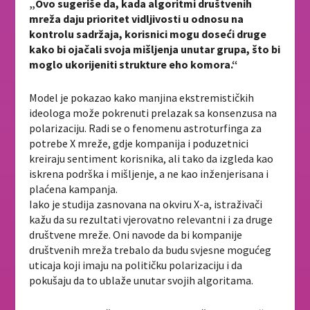
„Ovo sugeriše da, kada algoritmi društvenih
mreža daju prioritet vidljivosti u odnosu na
kontrolu sadržaja, korisnici mogu doseći druge
kako bi ojačali svoja mišljenja unutar grupa, što bi
moglo ukorijeniti strukture eho komora.“
Model je pokazao kako manjina ekstremističkih
ideologa može pokrenuti prelazak sa konsenzusa na
polarizaciju. Radi se o fenomenu astroturfinga za
potrebe X mreže, gdje kompanija i poduzetnici
kreiraju sentiment korisnika, ali tako da izgleda kao
iskrena podrška i mišljenje, a ne kao inženjerisana i
plaćena kampanja.
Iako je studija zasnovana na okviru X-a, istraživači
kažu da su rezultati vjerovatno relevantni i za druge
društvene mreže. Oni navode da bi kompanije
društvenih mreža trebalo da budu svjesne mogućeg
uticaja koji imaju na političku polarizaciju i da
pokušaju da to ublaže unutar svojih algoritama.