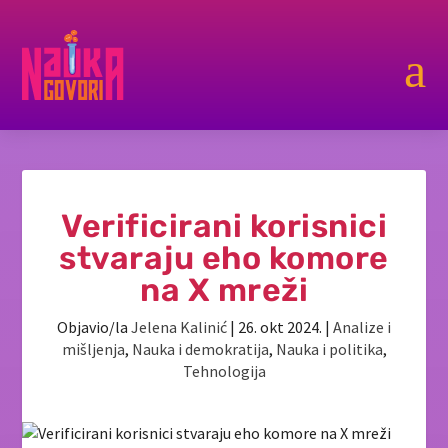
a
Verificirani korisnici
stvaraju eho komore
na X mreži
Objavio/la
Jelena Kalinić
|
26. okt 2024.
|
Analize i
mišljenja
,
Nauka i demokratija
,
Nauka i politika
,
Tehnologija