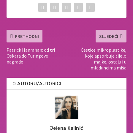
PRETHODNI
SLJEDEĆI
Patrick Hanrahan: od tri
Čestice mikroplastike,
Oskara do Turingove
koje apsorbuje tijelo
nagrade
majke, ostaju i u
mladuncima miša
O AUTORU/AUTORICI
Jelena Kalinić