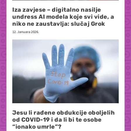
Iza zavjese – digitalno nasilje
undress AI modela koje svi vide, a
niko ne zaustavlja: slučaj Grok
12. Januara 2026.
Jesu li rađene obdukcije oboljelih
od COVID-19 i da li bi te osobe
“ionako umrle”?