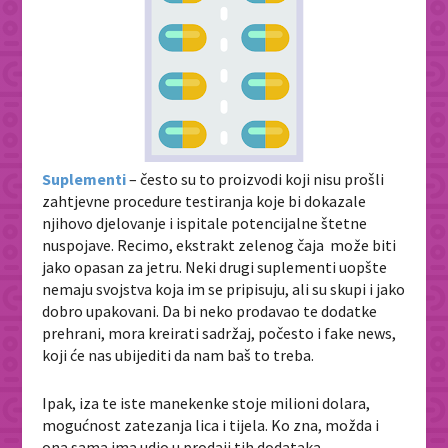
Suplementi
– često su to proizvodi koji nisu prošli
zahtjevne procedure testiranja koje bi dokazale
njihovo djelovanje i ispitale potencijalne štetne
nuspojave. Recimo, ekstrakt zelenog čaja može biti
jako opasan za jetru. Neki drugi suplementi uopšte
nemaju svojstva koja im se pripisuju, ali su skupi i jako
dobro upakovani. Da bi neko prodavao te dodatke
prehrani, mora kreirati sadržaj, počesto i fake news,
koji će nas ubijediti da nam baš to treba.
Ipak, iza te iste manekenke stoje milioni dolara,
mogućnost zatezanja lica i tijela. Ko zna, možda i
ona sama ima udio u prodaji tih dodataka