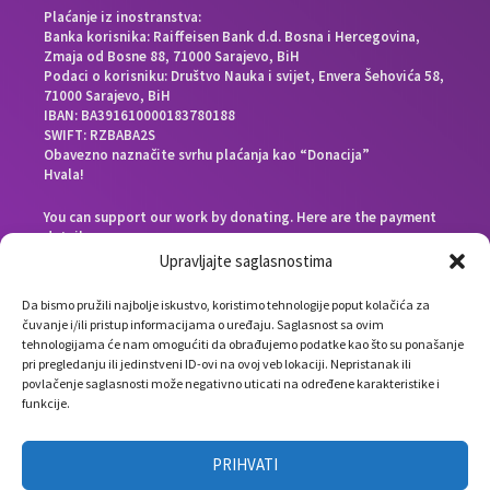
Plaćanje iz inostranstva:
Banka korisnika: Raiffeisen Bank d.d. Bosna i Hercegovina,
Zmaja od Bosne 88, 71000 Sarajevo, BiH
Podaci o korisniku: Društvo Nauka i svijet, Envera Šehovića 58,
71000 Sarajevo, BiH
IBAN: BA391610000183780188
SWIFT: RZBABA2S
Obavezno naznačite svrhu plaćanja kao “Donacija”
Hvala!
You can support our work by donating. Here are the payment
details:
Beneficiary bank: Raiffeisen Bank d.d. Bosna i Hercegovina,
Upravljajte saglasnostima
Zmaja od Bosne 88, 71000 Sarajevo, Bosnia and Herzegovina
End beneficiary: Društvo Nauka i svijet, Envera Šehovića 58,
Da bismo pružili najbolje iskustvo, koristimo tehnologije poput kolačića za
71000 Sarajevo, Bosnia and Herzegovina
čuvanje i/ili pristup informacijama o uređaju. Saglasnost sa ovim
IBAN: BA391610000183780188
tehnologijama će nam omogućiti da obrađujemo podatke kao što su ponašanje
SWIFT: RZBABA2S
pri pregledanju ili jedinstveni ID-ovi na ovoj veb lokaciji. Nepristanak ili
Please note the payment purpose as “Donation”
povlačenje saglasnosti može negativno uticati na određene karakteristike i
Thank you!
funkcije.
PRIHVATI