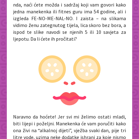
nda, naći ćete možda i sadržaj koji vam govori kako
jedna manekenka ili fitnes guru ima 54 godine, ali i
izgleda FE-NO-ME-NAL-NO. I zaista – na slikama
vidimo ženu zategnutog tijela, lica skoro bez bora, a
ispod te slike navodi se njenih 5 ili 10 savjeta za
ljepotu. Da li ćete ih pročitati?
Naravno da hoćete! Jer svi mi želimo ostati mladi,
biti lijepi i poželjni. Manekenka će vam poručiti kako
ona živi na “alkalnoj dijeti”, vježba svaki dan, pije tri
litre vode, uzima neke dodatke ishrani za koje nismo