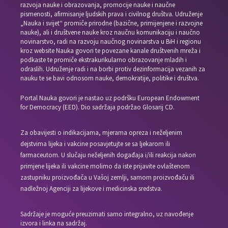
razvoja nauke i obrazovanja, promocije nauke i naučne
pismenosti, afirmisanje ljudskih prava i civilnog društva. Udruženje
„Nauka i svijet“ promiče prirodne (bazične, primijenjene i razvojne
nauke), ali i društvene nauke kroz naučnu komunikaciju i naučno
novinarstvo, radi na razvoju naučnog novinarstva u BiH i regionu
kroz website Nauka govori te povezane kanale društvenih mreža i
podkaste te promiče ekstrakurikularno obrazovanje mladih i
odraslih. Udruženje radi i na borbi protiv dezinformacija vezanih za
nauku te se bavi odnosom nauke, demokratije, politike i društva.
Portal Nauka govori je nastao uz podršku European Endowment
for Democracy (EED). Dio sadržaja podržao Glosarij CD.
Za obavijesti o indikacijama, mjerama opreza i neželjenim
dejstvima lijeka i vakcine posavjetujte se sa ljekarom ili
farmaceutom. U slučaju neželjenih događaja i/ili reakcija nakon
primjene lijeka ili vakcine molimo da iste prijavite ovlaštenom
zastupniku proizvođača u Vašoj zemlji, samom proizvođaču ili
nadležnoj Agenciji za lijekove i medicinska sredstva.
Sadržaje je moguće preuzimati samo integralno, uz navođenje
izvora i linka na sadržaj.