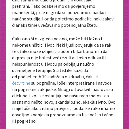
prehrani. Tako odaberemo da povjerujemo
manekenki, prije nego da se pouzdamo u nauku i
naučne studije. I onda poletimo podijeliti neki takav
članak i time uvećavamo potencijalnu štetu.
Čak i ono što izgleda nevino, može biti lažno i
nekome uništiti život. Neki ljudi povjeruju da se rak
tek tako može izliječiti sodom bikarbonom ili da
depresija nije bolest već rezultat loših odluka ili
neispunjenost u životu pa odbijaju naučno
utemeljene terapije. Statistike kažu da
od
podijeljenih 10 sadržaja o zdravlju, čak
tri
četvrtine
su pogrešne, loše interpretirane i navode
na pogrešne zaključke. Mnogi od ovakvih naslova su
click-bait koji se oslanjaju na našu radoznalost da
saznamo nešto novo, skandalozno, ekskluzivno. Ovo
i nije loše ako znamo provjeriti podatke i ako imamo
dovoljno znanja da prepoznamo da li je nešto tačno
ili pogrešno.