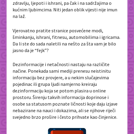
zdravlju, ljepoti i ishrani, pa čak i na sadržajima o
kućnim ljubimcima. Niti jedan oblik vijesti nije imun
na laž.
Vjerovatno pratite stranice posvećene modi,
šminkanju, ishrani, fitnesu, automobilima i igricama.
Da li ste do sada naletili na nešto za šta vam je bilo
jasno da je “fejk”?
Dezinformacije i netačnosti nastaju na različite
načine. Ponekada sami mediji prenesu neistinitu
informaciju bez provjere, a u nekim slučajevima
pojedinac ili grupa ljudi namjerno kreiraju
dezinformaciju koja se potom plasira u online
prostoru. Širenju takvih informacija doprinose i
osobe sa statusom poznate ličnosti koje daju izjave
nebazirane na nauci i dokazima, ali se njihove riječi
svejedno brzo prošire i često prihvate kao činjenice.