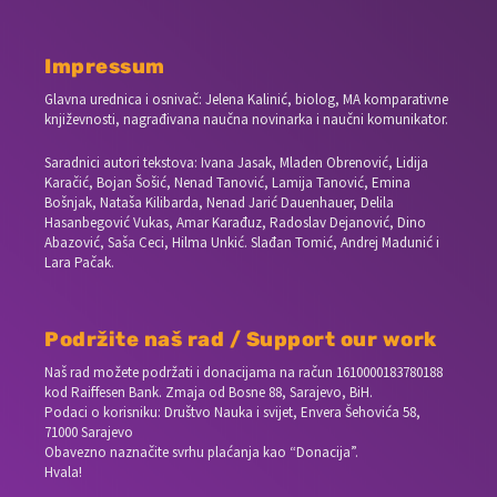
Impressum
Glavna urednica i osnivač: Jelena Kalinić, biolog, MA komparativne
književnosti, nagrađivana naučna novinarka i naučni komunikator.
Saradnici autori tekstova: Ivana Jasak, Mladen Obrenović, Lidija
Karačić, Bojan Šošić, Nenad Tanović, Lamija Tanović, Emina
Bošnjak, Nataša Kilibarda, Nenad Jarić Dauenhauer, Delila
Hasanbegović Vukas, Amar Karađuz, Radoslav Dejanović, Dino
Abazović, Saša Ceci, Hilma Unkić. Slađan Tomić, Andrej Madunić i
Lara Pačak.
Podržite naš rad / Support our work
Naš rad možete podržati i donacijama na račun
1610000183780188
kod Raiffesen Bank. Zmaja od Bosne 88, Sarajevo, BiH.
Podaci o korisniku: Društvo Nauka i svijet, Envera Šehovića 58,
71000 Sarajevo
Obavezno naznačite svrhu plaćanja kao “Donacija”.
Hvala!