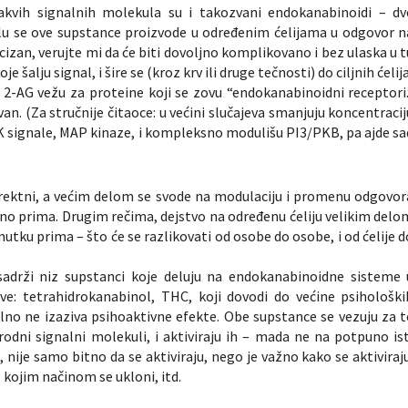
akvih signalnih molekula su i takozvani endokanabinoidi – dv
elu se ove supstance proizvode u određenim ćelijama u odgovor n
izan, verujte mi da će biti dovoljno komplikovano i bez ulaska u t
 šalju signal, i šire se (kroz krv ili druge tečnosti) do ciljnih ćelij
 2-AG vežu za proteine koji se zovu “endokanabinoidni receptori.
. (Za stručnije čitaoce: u većini slučajeva smanjuju koncentracij
 signale, MAP kinaze, i kompleksno modulišu PI3/PKB, pa ajde sa
ktni, a većim delom se svode na modulaciju i promenu odgovor
eno prima. Drugim rečima, dejstvo na određenu ćeliju velikim delo
enutku prima – što će se razlikovati od osobe do osobe, i od ćelije d
 sadrži niz supstanci koje deluju na endokanabinoidne sisteme 
ve: tetrahidrokanabinol, THC, koji dovodi do većine psihološki
alno ne izaziva psihoaktivne efekte. Obe supstance se vezuju za t
odni signalni molekuli, i aktiviraju ih – mada ne na potpuno ist
 nije samo bitno da se aktiviraju, nego je važno kako se aktiviraju
, kojim načinom se ukloni, itd.