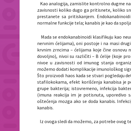
Kao analogija, zamislite kontrolno dugme na n
zavisnosti koliko dugo ga pritisnete, koliko 
prestanete sa pritiskanjem. Endokanabinoidi
normalne funkcije tela; kanabis je kao da spolja
Mada se endokanabinoidi klasifikuju kao neuro
nervnim ćelijama), oni postoje i na masi drugih
krvnim zrncima – ćelijama koje čine osnovu 
dovoljno), nivoi su različiti – B ćelije (koje p
nivoe u zavisnosti od imunog stanja organiz
možemo dodati komplikacije imunološkog sign
Što proizvodi haos kada se stvari pogledaju d
stafilokokama, efekt korišćenja kanabisa je p
grupe bakterija; istovremeno, infekcija bakte
(imuna reakcija im je potisnuta, uporedivo
oštećenja mozga ako se doda kanabis. Infekc
kanabis.
Iz ovoga sledi da možemo, za potrebe ovog teks