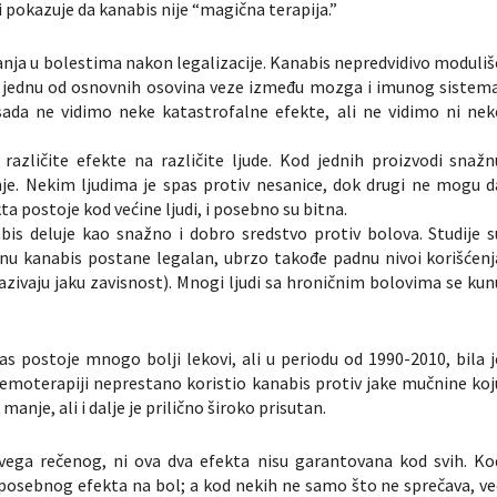
i pokazuje da kanabis nije “magična terapija.”
anja u bolestima nakon legalizacije. Kanabis nepredvidivo moduliš
i jednu od osnovnih osovina veze između mozga i imunog sistema
da ne vidimo neke katastrofalne efekte, ali ne vidimo ni nek
azličite efekte na različite ljude. Kod jednih proizvodi snažn
nje. Nekim ljudima je spas protiv nesanice, dok drugi ne mogu d
a postoje kod većine ljudi, i posebno su bitna.
nabis deluje kao snažno i dobro sredstvo protiv bolova. Studije s
onu kanabis postane legalan, ubrzo takođe padnu nivoi korišćenj
zazivaju jaku zavisnost). Mnogi ljudi sa hroničnim bolovima se kun
 postoje mnogo bolji lekovi, ali u periodu od 1990-2010, bila j
 hemoterapiji neprestano koristio kanabis protiv jake mučnine koj
anje, ali i dalje je prilično široko prisutan.
ga rečenog, ni ova dva efekta nisu garantovana kod svih. Ko
posebnog efekta na bol; a kod nekih ne samo što ne sprečava, ve