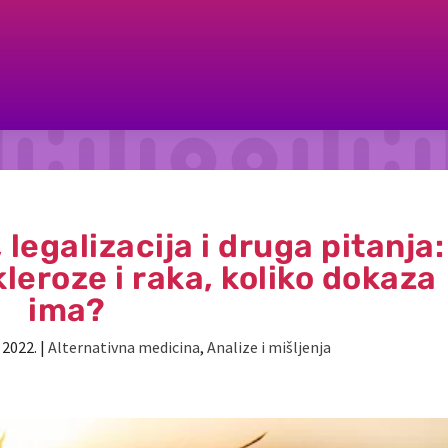
legalizacija i druga pitanja:
kleroze i raka, koliko dokaza
ima?
 2022.
|
Alternativna medicina
,
Analize i mišljenja