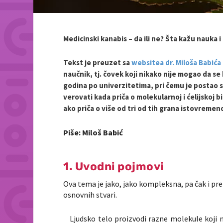
Medicinski kanabis – da ili ne? Šta kažu nauka i
Tekst je preuzet sa
websitea dr. Miloša Babića
naučnik, tj. čovek koji nikako nije mogao da se
godina po univerzitetima, pri čemu je postao 
verovati kada priča o molekularnoj i ćelijskoj bio
ako priča o više od tri od tih grana istovreme
Piše: Miloš Babić
1. Uvodni pojmovi
Ova tema je jako, jako kompleksna, pa čak i pr
osnovnih stvari.
Ljudsko telo proizvodi razne molekule koji nos