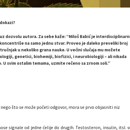
 dokazi?
uz dozvolu autora.
Za sebe kaže: “Miloš Babić je interdisciplinarn
 koncentriše na samo jednu stvar. Proveo je daleko preveliki broj
stručnjak u nekoliko grana nauke. U većini slučaja mu možete
logiji, genetici, biohemiji, biofizici, i neurobiologiji – ali nikada
no. U svim ostalim temama, uzmite rečeno sa zrnom soli.”
e nego što se može početi odgovor, mora se prvo objasniti niz
e signale od jedne ćelije do drugih. Testosteron, insulin, itsl. s