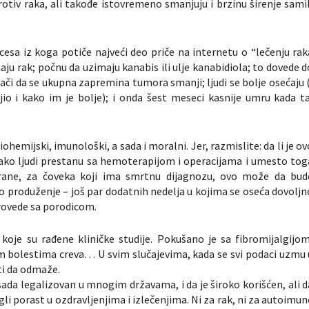
otiv raka, ali takođe istovremeno smanjuju i brzinu širenje sami
sa iz koga potiče najveći deo priče na internetu o “lečenju rak
aju rak; počnu da uzimaju kanabis ili ulje kanabidiola; to dovede d
či da se ukupna zapremina tumora smanji; ljudi se bolje osećaju (
o i kako im je bolje); i onda šest meseci kasnije umru kada ta
ohemijski, imunološki, a sada i moralni. Jer, razmislite: da li je ov
 ako ljudi prestanu sa hemoterapijom i operacijama i umesto tog
strane, za čoveka koji ima smrtnu dijagnozu, ovo može da bud
o produženje – još par dodatnih nedelja u kojima se oseća dovoljn
rovede sa porodicom.
koje su rađene kliničke studije. Pokušano je sa fibromijalgijom
olestima creva… U svim slučajevima, kada se svi podaci uzmu 
ti da odmaže.
ada legalizovan u mnogim državama, i da je široko korišćen, ali d
agli porast u ozdravljenjima i izlečenjima. Ni za rak, ni za autoimun