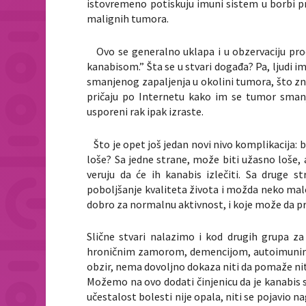
istovremeno potiskuju imuni sistem u borbi pr
malignih tumora.
Ovo se generalno uklapa i u obzervaciju proce
kanabisom.” Šta se u stvari događa? Pa, ljudi im
smanjenog zapaljenja u okolini tumora, što zna
pričaju po Internetu kako im se tumor smanji
usporeni rak ipak izraste.
Što je opet još jedan novi nivo komplikacija: bi
loše? Sa jedne strane, može biti užasno loše,
veruju da će ih kanabis izlečiti. Sa druge 
poboljšanje kvaliteta života i možda neko mal
dobro za normalnu aktivnost, i koje može da p
Slične stvari nalazimo i kod drugih grupa za 
hroničnim zamorom, demencijom, autoimunim b
obzir, nema dovoljno dokaza niti da pomaže ni
Možemo na ovo dodati činjenicu da je kanabis s
učestalost bolesti nije opala, niti se pojavio n