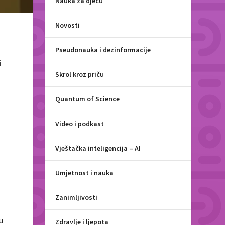
Nauka za djecu
Novosti
Pseudonauka i dezinformacije
i
Skrol kroz priču
Quantum of Science
Video i podkast
Vještačka inteligencija – AI
Umjetnost i nauka
Zanimljivosti
u
Zdravlje i ljepota