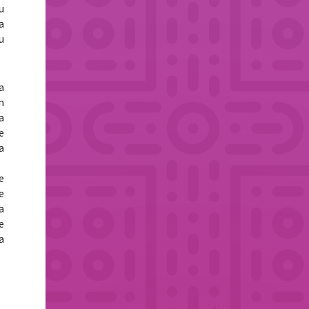
u
a
u
a
m
a
e
a
e
e
a
e
a