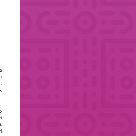
a
o
…
.
o
i
.
i