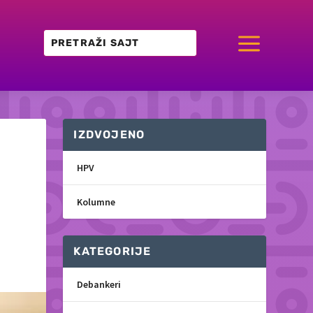
a
IZDVOJENO
HPV
Kolumne
KATEGORIJE
Debankeri