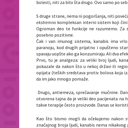
bolesti, niti za bilo šta drugo. Ovo samo po seb
S druge strane, nema ni pogoršanja, niti poveć
ekstremno
kompleksan interni sistem koji čin
Ogroman deo te funkcije ne razumemo. Za sa
posebno pozitivne.
Čak i van imunog sistema, kanabis ima vrlo r
paranoju, kod drugih prijatno i opušteno sta
spavaju uopšte ako ga konzumiraju. Ali dva efekt
Prvo, tu je analgeza: za veliki broj ljudi, ka
pokazale da nakon što u nekoj državi ili regi
opijata (teških sredstava protiv bolova koja i
da im jako mnogo pomaže.
Drugo, antiemeza, sprečavanje mučnine. Danas
otvorena tajna da je veliki deo pacijenata na
takve terapije često proizvode. Danas se koristi m
Kao što bismo mogli da očekujemo nakon sve
značajnog broja ljudi, kanabis nema nikakvog 