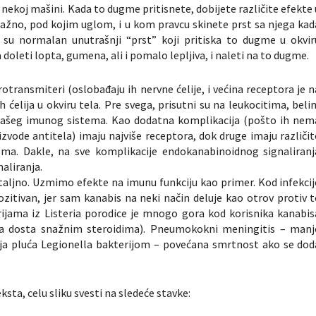
ekoj mašini. Kada to dugme pritisnete, dobijete različite efekte 
snažno, pod kojim uglom, i u kom pravcu skinete prst sa njega kad
 su normalan unutrašnji “prst” koji pritiska to dugme u okvir
 doleti lopta, gumena, ali i pomalo lepljiva, i naleti na to dugme.
transmiteri (oslobađaju ih nervne ćelije, i većina receptora je n
 ćelija u okviru tela. Pre svega, prisutni su na leukocitima, beli
našeg imunog sistema. Kao dodatna komplikacija (pošto ih nem
roizvode antitela) imaju najviše receptora, dok druge imaju različit
ma. Dakle, na sve komplikacije endokanabinoidnog signaliranj
aliranja.
etaljno. Uzmimo efekte na imunu funkciju kao primer. Kod infekcij
ozitivan, jer sam kanabis na neki način deluje kao otrov protiv t
rijama iz Listeria porodice je mnogo gora kod korisnika kanabis
 sa dosta snažnim steroidima). Pneumokokni meningitis – manj
ija pluća Legionella bakterijom – povećana smrtnost ako se dod
ta, celu sliku svesti na sledeće stavke: