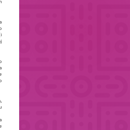
h
a
o
i
j
o
a
e
o
,
u
a
e