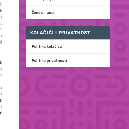
e
a
Žene u nauci
u
a,
”
KOLAČIĆI I PRIVATNOST
u
d
Politika kolačića
Politika privatnosti
a
m
o
u
h
e
i
: