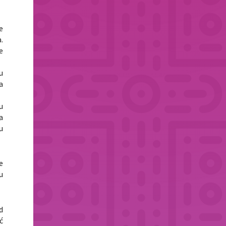
e
.
e
u
a
u
a
u
e
u
d
ć