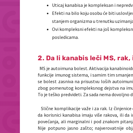
Uticaj kanabisa je kompleksan i nepredvi
Efekti na bilo koju osobu će biti uslovlj
stanjem organizma u trenutku uzimanja
Ovi kompleksni efekti na još kompleksni
posledicama.
2. Da li kanabis leči MS, rak,
MS je autoimuna bolest. Aktivacija kanabinoid
funkcije imunog sistema, i samim tim smanjen
se bolest zasniva na prisustvu loših autoimuni
zbog pomenutog kompleksnog dejstva na imuni
To je teško predvideti. Za sada nema dovoljno do
Slične komplikacije važe i za rak. Iz činjeni
da korisnici kanabisa imaju više rakova, ili da 
povećanja, ali marginalni i pod znakom pitanj
Nije potpuno jasno zašto; najverovatnije obj