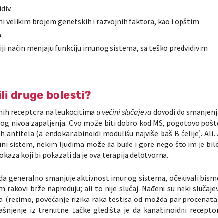
div.
eni velikim brojem genetskih i razvojnih faktora, kao i opštim
.
ji način menjaju funkciju imunog sistema, sa teško predvidivim
 ili druge bolesti?
nih receptora na leukocitima
u većini slučajeva
dovodi do smanjenj
og nivoa zapaljenja. Ovo može biti dobro kod MS, pogotovo pošt
h antitela (a endokanabinoidi modulišu najviše baš B ćelije). Ali
 sistem, nekim ljudima može da bude i gore nego što im je bilo
kaza koji bi pokazali da je ova terapija delotvorna.
ce da generalno smanjuje aktivnost imunog sistema, očekivali bism
im rakovi brže napreduju; ali to nije slučaj. Nađeni su neki slučajev
a (recimo, povećanje rizika raka testisa od možda par procenata)
ašnjenje iz trenutne tačke gledišta je da kanabinoidni receptor