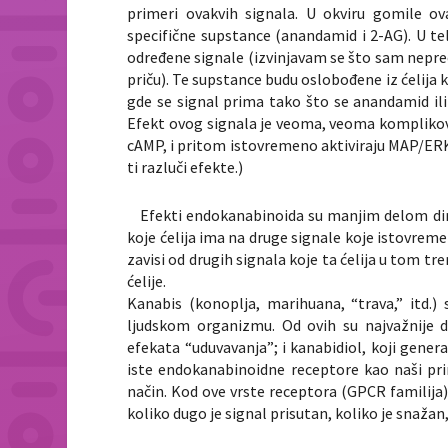
primeri ovakvih signala. U okviru gomile ov
specifične supstance (anandamid i 2-AG). U t
određene signale (izvinjavam se što sam neprec
priču). Te supstance budu oslobođene iz ćelija koje
gde se signal prima tako što se anandamid ili
Efekt ovog signala je veoma, veoma komplikovan
cAMP, i pritom istovremeno aktiviraju MAP/ERK
ti razluči efekte.)
Efekti endokanabinoida su manjim delom dire
koje ćelija ima na druge signale koje istovrem
zavisi od drugih signala koje ta ćelija u tom tr
ćelije.
Kanabis (konoplja, marihuana, “trava,” itd.)
ljudskom organizmu. Od ovih su najvažnije d
efekata “uduvavanja”; i kanabidiol, koji gener
iste endokanabinoidne receptore kao naši prir
način. Kod ove vrste receptora (GPCR familija),
koliko dugo je signal prisutan, koliko je snažan