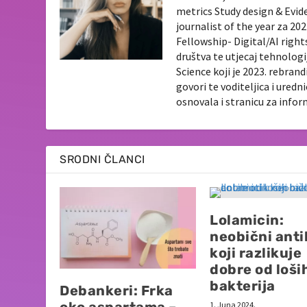
metrics Study design & Evid
journalist of the year za 2
Fellowship- Digital/AI righ
društva te utjecaj tehnologi
Science koji je 2023. rebran
govori te voditeljica i ured
osnovala i stranicu za info
SRODNI ČLANCI
Lolamicin:
neobični anti
koji razlikuje
dobre od loši
bakterija
Debankeri: Frka
oko aspartama –
1. Juna 2024.