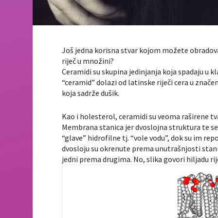
Još jedna korisna stvar kojom možete obradovati
riječ u množini?
Ceramidi su skupina jedinjanja koja spadaju u kla
“ceramid” dolazi od latinske riječi cera u značen
koja sadrže dušik.
Kao i holesterol, ceramidi su veoma raširene tv
Membrana stanica jer dvoslojna struktura te se s
“glave” hidrofilne tj. “vole vodu”, dok su im re
dvosloju su okrenute prema unutrašnjosti stanic
jedni prema drugima. No, slika govori hiljadu rije