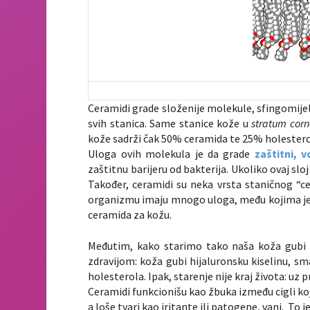
Ceramidi grade složenije molekule, sfingomije
svih stanica. Same stanice kože u
stratum cor
kože sadrži čak 50% ceramida te 25% holestero
Uloga ovih molekula je da grade
zaštitni, v
zaštitnu barijeru od bakterija. Ukoliko ovaj sl
Također, ceramidi su neka vrsta staničnog “c
organizmu imaju mnogo uloga, među kojima je na
ceramida za kožu.
Međutim, kako starimo tako naša koža gubi m
zdravijom: koža gubi hijaluronsku kiselinu, sma
holesterola. Ipak, starenje nije kraj života: uz 
Ceramidi funkcionišu kao žbuka između cigli koja
a loše tvari kao iritante ili patogene, vani. To 