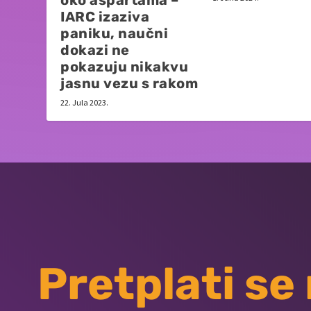
IARC izaziva
paniku, naučni
dokazi ne
pokazuju nikakvu
jasnu vezu s rakom
22. Jula 2023.
Pretplati se