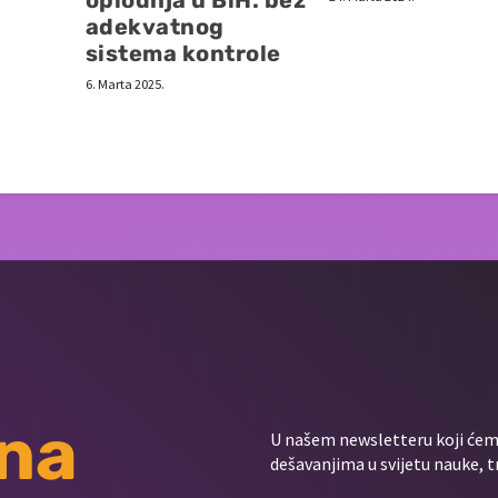
adekvatnog
sistema kontrole
6. Marta 2025.
 na
U našem newsletteru koji ćemo
dešavanjima u svijetu nauke, t