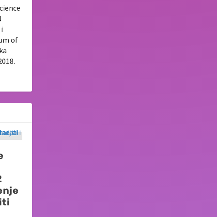
Science
N
i
tum of
uka
2018.
e
2
enje
ti