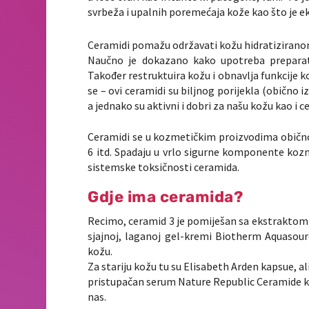
svrbeža i upalnih poremećaja kože kao što je e
Ceramidi pomažu održavati kožu hidratiziranom
Naučno je dokazano kako upotreba preparata 
Također restruktuira kožu i obnavlja funkcije k
se – ovi ceramidi su biljnog porijekla (obično i
a jednako su aktivni i dobri za našu kožu kao i c
Ceramidi se u kozmetičkim proizvodima običn
6 itd. Spadaju u vrlo sigurne komponente kozm
sistemske toksičnosti ceramida.
Gdje ima ceramida?
Recimo, ceramid 3 je pomiješan sa ekstraktom
sjajnoj, laganoj gel-kremi Biotherm Aquasourc
kožu.
Za stariju kožu tu su Elisabeth Arden kapsue, ali
pristupačan serum Nature Republic Ceramide ko
nas.