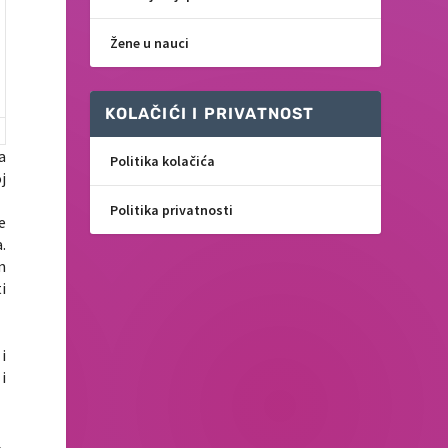
Žene u nauci
KOLAČIĆI I PRIVATNOST
a
Politika kolačića
oj
Politika privatnosti
e
.
m
i
i
i
,