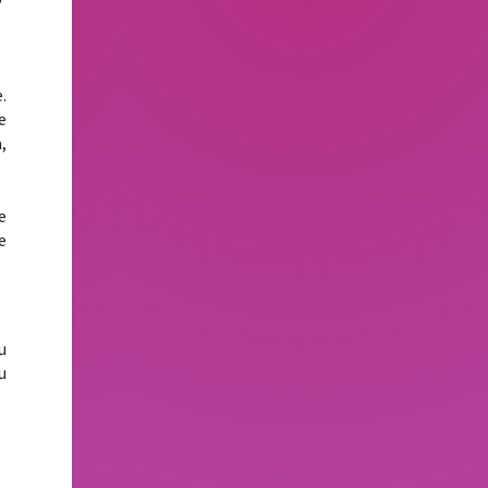
.
e
,
e
e
u
u