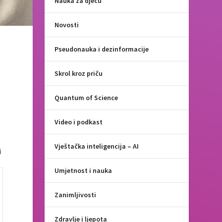
Nauka za djecu
Novosti
Pseudonauka i dezinformacije
Skrol kroz priču
Quantum of Science
Video i podkast
Vještačka inteligencija – AI
i
Umjetnost i nauka
Zanimljivosti
Zdravlje i ljepota