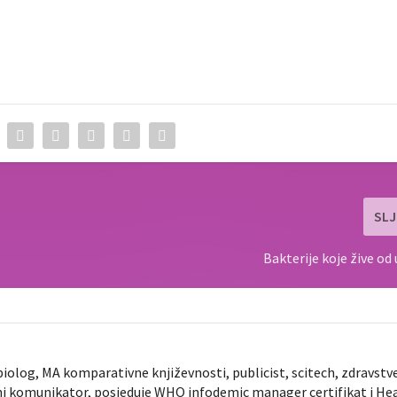
SLJ
Bakterije koje žive od
biolog, MA komparativne književnosti, publicist, scitech, zdravstv
ni komunikator, posjeduje WHO infodemic manager certifikat i He