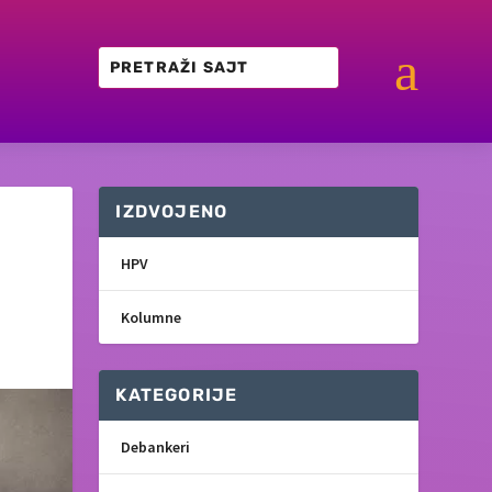
a
IZDVOJENO
HPV
Kolumne
KATEGORIJE
Debankeri