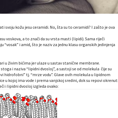
 svoju kožu jesu ceramidi. No, šta su to ceramidi? I zašto je ova
su voskova, a to znači da su vrsta masti (lipidi). Sama riječi
ju “vosak” i amid, što je naziv za jednu klasu organskih jedinjenja
ari u živim bićima jer ulaze u sastav stanične membrane.
toga i naziva “lipidni dvosloj”, a sastoji se od molekula čije su
povi hidrofobni” tj. “mrze vodu”. Glave ovih molekula u lipidnom
e u kojoj ima vode i prema vanjskoj sredini, dok su repovi okrenut
či i lipidni dvosloj izgleda ovako: