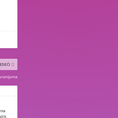
EDEĆI
 uranijuma
ena
alth