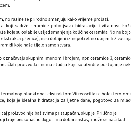
kcem.
, no razine se prirodno smanjuju kako vrijeme prolazi.
koji sadrže ceramide poboljšava hidrataciju i vitalnost kože
ože koje su oslabile usljed smanjenja količine ceramida. No ne bojt
z ekstrakta pšenice), nisu dobijeni iz nepotrebno ubijenih životinja
eramidi koje naše tijelo samo stvara.
o označavaju skupnim imenom i brojem, npr. ceramide 3, ceramid
etičkih proizvoda i nema studija koje su utvrdile postojanje nek
 termalnog planktona i ekstraktom Vitreoscilla te holesterolom 
e, koja je idealna hidratacija za ljetne dane, pogotovo za mlađ
 taj proizvod nije baš svima pristupačan, skup je. Prilično je
ji traje beskonačno dugo i ima dobar sastav, može se naći kod