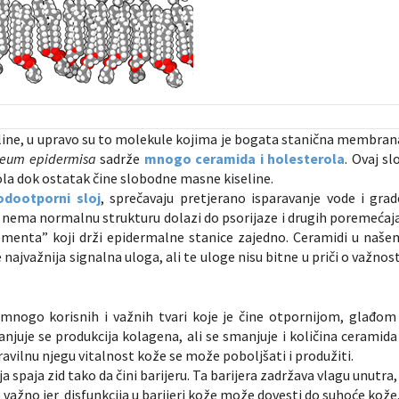
line, u upravo su to molekule kojima je bogata stanična membran
neum epidermisa
sadrže
mnogo ceramida i holesterola
. Ovaj sl
la dok ostatak čine slobodne masne kiseline.
odootporni sloj
, sprečavaju pretjerano isparavanje vode i grad
oj nema normalnu strukturu dolazi do psorijaze i drugih poremećaja
ementa” koji drži epidermalne stanice zajedno. Ceramidi u naše
jvažnija signalna uloga, ali te uloge nisu bitne u priči o važnost
nogo korisnih i važnih tvari koje je čine otpornijom, glađom 
njuje se produkcija kolagena, ali se smanjuje i količina ceramida 
pravilnu njegu vitalnost kože se može poboljšati i produžiti.
 spaja zid tako da čini barijeru. Ta barijera zadržava vlagu unutra,
je važno jer disfunkcija u barijeri kože može dovesti do suhoće kože