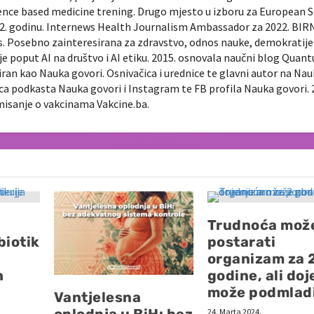
ence based medicine trening. Drugo mjesto u izboru za European 
022. godinu. Internews Health Journalism Ambassador za 2022. BIR
ts. Posebno zainteresirana za zdravstvo, odnos nauke, demokratije 
je poput AI na društvo i AI etiku. 2015. osnovala naučni blog Quan
diran kao Nauka govori. Osnivačica i urednice te glavni autor na Na
nica podkasta Nauka govori i Instagram te FB profila Nauka govori. 
rmisanje o vakcinama Vakcine.ba.
Trudnoća mož
biotik
postarati
organizam za 
h
godine, ali doj
može podmladi
Vantjelesna
oplodnja u BiH: bez
24. Marta 2024.