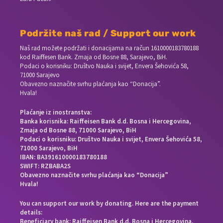
Podržite naš rad / Support our work
Naš rad možete podržati i donacijama na račun
1610000183780188
kod Raiffesen Bank. Zmaja od Bosne 88, Sarajevo, BiH.
Podaci o korisniku: Društvo Nauka i svijet, Envera Šehovića 58,
71000 Sarajevo
Obavezno naznačite svrhu plaćanja kao “Donacija”.
Hvala!
Plaćanje iz inostranstva:
Banka korisnika: Raiffeisen Bank d.d. Bosna i Hercegovina,
Zmaja od Bosne 88, 71000 Sarajevo, BiH
Podaci o korisniku: Društvo Nauka i svijet, Envera Šehovića 58,
71000 Sarajevo, BiH
IBAN: BA391610000183780188
SWIFT: RZBABA2S
Obavezno naznačite svrhu plaćanja kao “Donacija”
Hvala!
You can support our work by donating. Here are the payment
details:
Beneficiary bank: Raiffeisen Bank d.d. Bosna i Hercegovina,