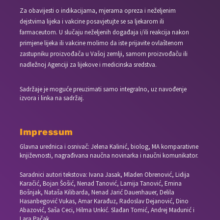
Za obavijesti o indikacijama, mjerama opreza i neželjenim
dejstvima lijeka i vakcine posavjetujte se sa ljekarom ili
farmaceutom. U slučaju neželjenih događaja i/ili reakcija nakon
primjene lijeka ili vakcine molimo da iste prijavite ovlaštenom
zastupniku proizvođača u Vašoj zemlji, samom proizvođaču ili
nadležnoj Agenciji za lijekove i medicinska sredstva.
Sadržaje je moguće preuzimati samo integralno, uz navođenje
izvora i linka na sadržaj.
Impressum
Glavna urednica i osnivač: Jelena Kalinić, biolog, MA komparativne
književnosti, nagrađivana naučna novinarka i naučni komunikator.
Saradnici autori tekstova: Ivana Jasak, Mladen Obrenović, Lidija
Karačić, Bojan Šošić, Nenad Tanović, Lamija Tanović, Emina
Bošnjak, Nataša Kilibarda, Nenad Jarić Dauenhauer, Delila
Hasanbegović Vukas, Amar Karađuz, Radoslav Dejanović, Dino
Abazović, Saša Ceci, Hilma Unkić. Slađan Tomić, Andrej Madunić i
Lara Pačak.