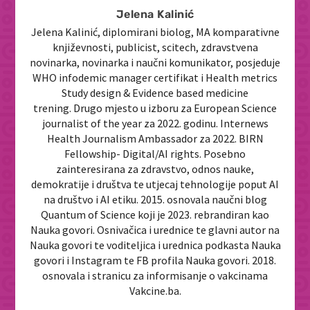
Jelena Kalinić
Jelena Kalinić, diplomirani biolog, MA komparativne
književnosti, publicist, scitech, zdravstvena
novinarka, novinarka i naučni komunikator, posjeduje
WHO infodemic manager certifikat i Health metrics
Study design & Evidence based medicine
trening. Drugo mjesto u izboru za European Science
journalist of the year za 2022. godinu. Internews
Health Journalism Ambassador za 2022. BIRN
Fellowship- Digital/AI rights. Posebno
zainteresirana za zdravstvo, odnos nauke,
demokratije i društva te utjecaj tehnologije poput AI
na društvo i AI etiku. 2015. osnovala naučni blog
Quantum of Science koji je 2023. rebrandiran kao
Nauka govori. Osnivačica i urednice te glavni autor na
Nauka govori te voditeljica i urednica podkasta Nauka
govori i Instagram te FB profila Nauka govori. 2018.
osnovala i stranicu za informisanje o vakcinama
Vakcine.ba.