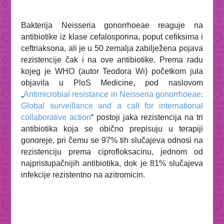
Bakterija
Neisseria gonorrhoeae
reaguje na
antibiotike iz klase cefalosporina, poput cefiksima i
ceftriaksona, ali je u 50 zemalja zabilježena pojava
rezistencije čak i na ove antibiotike. Prema radu
kojeg je WHO (autor Teodora Wi) početkom jula
objavila u
PloS Medicine
, pod naslovom
„
Antimicrobial resistance in
Neisseria gonorrhoeae
:
Global surveillance and a call for international
collaborative action
“ postoji jaka rezistencija na tri
antibiotika koja se obično prepisuju u terapiji
gonoreje, pri čemu se 97% tih slučajeva odnosi na
rezistenciju prema ciprofloksacinu, jednom od
najpristupačnijih antibiotika, dok je 81% slučajeva
infekcije rezistentno na azitromicin.