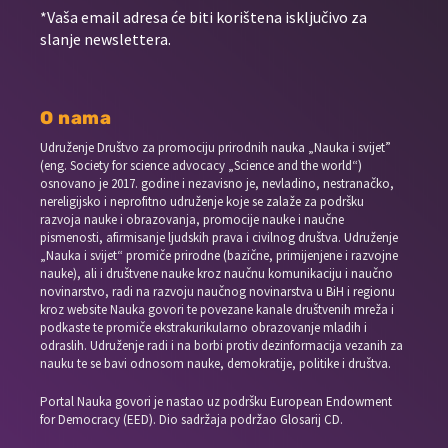
*Vaša email adresa će biti korištena isključivo za
slanje newslettera.
O nama
Udruženje Društvo za promociju prirodnih nauka „Nauka i svijet”
(eng. Society for science advocacy „Science and the world“)
osnovano je 2017. godine i nezavisno je, nevladino, nestranačko,
nereligijsko i neprofitno udruženje koje se zalaže za podršku
razvoja nauke i obrazovanja, promocije nauke i naučne
pismenosti, afirmisanje ljudskih prava i civilnog društva. Udruženje
„Nauka i svijet“ promiče prirodne (bazične, primijenjene i razvojne
nauke), ali i društvene nauke kroz naučnu komunikaciju i naučno
novinarstvo, radi na razvoju naučnog novinarstva u BiH i regionu
kroz website Nauka govori te povezane kanale društvenih mreža i
podkaste te promiče ekstrakurikularno obrazovanje mladih i
odraslih. Udruženje radi i na borbi protiv dezinformacija vezanih za
nauku te se bavi odnosom nauke, demokratije, politike i društva.
Portal Nauka govori je nastao uz podršku European Endowment
for Democracy (EED). Dio sadržaja podržao Glosarij CD.