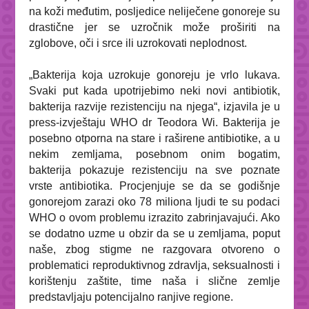
na koži međutim, posljedice neliječene gonoreje su
drastične jer se uzročnik može proširiti na
zglobove, oči i srce ili uzrokovati neplodnost.
„Bakterija koja uzrokuje gonoreju je vrlo lukava.
Svaki put kada upotrijebimo neki novi antibiotik,
bakterija razvije rezistenciju na njega“, izjavila je u
press-izvještaju WHO dr Teodora Wi. Bakterija je
posebno otporna na stare i raširene antibiotike, a u
nekim zemljama, posebnom onim bogatim,
bakterija pokazuje rezistenciju na sve poznate
vrste antibiotika. Procjenjuje se da se godišnje
gonorejom zarazi oko 78 miliona ljudi te su podaci
WHO o ovom problemu izrazito zabrinjavajući. Ako
se dodatno uzme u obzir da se u zemljama, poput
naše, zbog stigme ne razgovara otvoreno o
problematici reproduktivnog zdravlja, seksualnosti i
korištenju zaštite, time naša i slične zemlje
predstavljaju potencijalno ranjive regione.