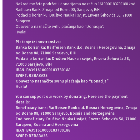
Naš rad možete podržati i donacijama na račun
1610000183780188 kod
Raiffesen Bank. Zmaja od Bosne 88, Sarajevo, BiH.
Podaci o korisniku: Društvo Nauka i svijet, Envera Šehovića 58, 71000
Sarajevo
Obavezno naznačite svrhu plaćanja kao “Donacija”.
Hvala!
Plaćanje iz inostranstva:
Banka korisnika: Raiffeisen Bank d.d. Bosna i Hercegovina, Zmaja
od Bosne 88, 71000 Sarajevo, BiH
Podaci o korisniku: Društvo Nauka i svijet, Envera Šehovića 58,
71000 Sarajevo, BiH
IBAN: BA391610000183780188
SWIFT: RZBABA2S
Obavezno naznačite svrhu plaćanja kao “Donacija”
Hvala!
You can support our work by donating. Here are the payment
details:
Beneficiary bank: Raiffeisen Bank d.d. Bosna i Hercegovina, Zmaja
od Bosne 88, 71000 Sarajevo, Bosnia and Herzegovina
End beneficiary: Društvo Nauka i svijet, Envera Šehovića 58, 71000
Sarajevo, Bosnia and Herzegovina
IBAN: BA391610000183780188
SWIFT: RZBABA2S