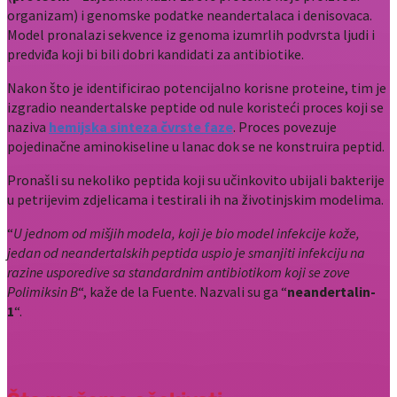
organizam) i genomske podatke neandertalaca i denisovaca.
Model pronalazi sekvence iz genoma izumrlih podvrsta ljudi i
predviđa koji bi bili dobri kandidati za antibiotike.
Nakon što je identificirao potencijalno korisne proteine, tim je
izgradio neandertalske peptide od nule koristeći proces koji se
naziva
hemijska sinteza čvrste faze
. Proces povezuje
pojedinačne aminokiseline u lanac dok se ne konstruira peptid.
Pronašli su nekoliko peptida koji su učinkovito ubijali bakterije
u petrijevim zdjelicama i testirali ih na životinjskim modelima.
“
U jednom od mišjih modela, koji je bio model infekcije kože,
jedan od neandertalskih peptida uspio je smanjiti infekciju na
razine usporedive sa standardnim antibiotikom koji se zove
Polimiksin B
“, kaže de la Fuente. Nazvali su ga “
neandertalin-
1
“.