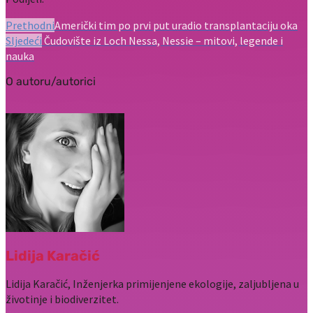
Prethodni
Američki tim po prvi put uradio transplantaciju oka
Sljedeći
Čudovište iz Loch Nessa, Nessie – mitovi, legende i
nauka
O autoru/autorici
Lidija Karačić
Lidija Karačić, Inženjerka primijenjene ekologije, zaljubljena u
životinje i biodiverzitet.