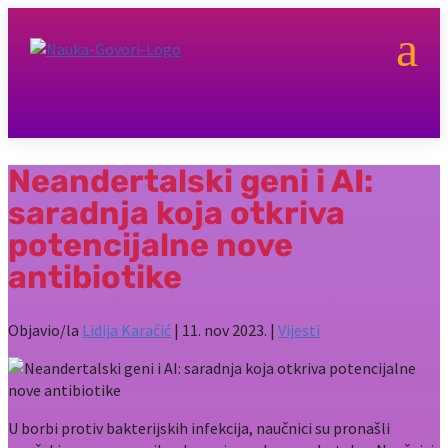
a
Neandertalski geni i AI:
saradnja koja otkriva
potencijalne nove
antibiotike
Objavio/la
Lidija Karačić
|
11. nov 2023.
|
Vijesti
U borbi protiv bakterijskih infekcija, naučnici su pronašli