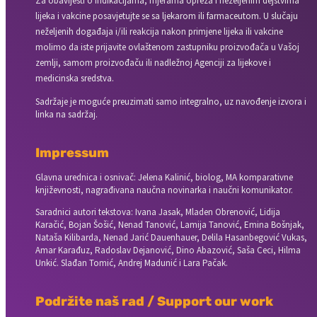
Za obavijesti o indikacijama, mjerama opreza i neželjenim dejstvima
lijeka i vakcine posavjetujte se sa ljekarom ili farmaceutom. U slučaju
neželjenih događaja i/ili reakcija nakon primjene lijeka ili vakcine
molimo da iste prijavite ovlaštenom zastupniku proizvođača u Vašoj
zemlji, samom proizvođaču ili nadležnoj Agenciji za lijekove i
medicinska sredstva.
Sadržaje je moguće preuzimati samo integralno, uz navođenje izvora i
linka na sadržaj.
Impressum
Glavna urednica i osnivač: Jelena Kalinić, biolog, MA komparativne
književnosti, nagrađivana naučna novinarka i naučni komunikator.
Saradnici autori tekstova: Ivana Jasak, Mladen Obrenović, Lidija
Karačić, Bojan Šošić, Nenad Tanović, Lamija Tanović, Emina Bošnjak,
Nataša Kilibarda, Nenad Jarić Dauenhauer, Delila Hasanbegović Vukas,
Amar Karađuz, Radoslav Dejanović, Dino Abazović, Saša Ceci, Hilma
Unkić. Slađan Tomić, Andrej Madunić i Lara Pačak.
Podržite naš rad / Support our work