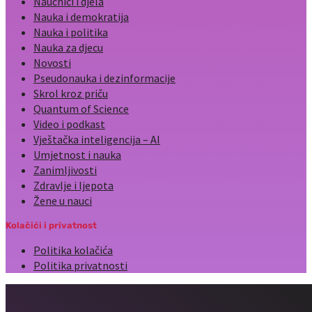
Naučnici i djela
Nauka i demokratija
Nauka i politika
Nauka za djecu
Novosti
Pseudonauka i dezinformacije
Skrol kroz priču
Quantum of Science
Video i podkast
Vještačka inteligencija – AI
Umjetnost i nauka
Zanimljivosti
Zdravlje i ljepota
Žene u nauci
Kolačići i privatnost
Politika kolačića
Politika privatnosti