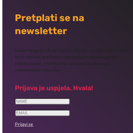
Pretplati se na
newsletter
Svake nedjelje u 8 sati ujutro uživajte uz naš newsletter u
kom možete pročitati o posljednjim dešavanjima u
svijetu nauke, trendovima i onome što nas i vas
svakodnevno inspiriše.
Prijava je uspjela. Hvala!
Prijavi se