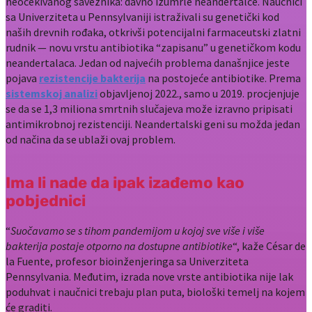
neočekivanog saveznika: davno izumrle neandertalce. Naučnici
sa Univerziteta u Pennsylvaniji istraživali su genetički kod
naših drevnih rođaka, otkrivši potencijalni farmaceutski zlatni
rudnik — novu vrstu antibiotika “zapisanu” u genetičkom kodu
neandertalaca. Jedan od najvećih problema današnjice jeste
pojava
rezistencije bakterija
na postojeće antibiotike. Prema
sistemskoj analizi
objavljenoj 2022., samo u 2019. procjenjuje
se da se 1,3 miliona smrtnih slučajeva može izravno pripisati
antimikrobnoj rezistenciji. Neandertalski geni su možda jedan
od načina da se ublaži ovaj problem.
Ima li nade da ipak izađemo kao
pobjednici
“
Suočavamo se s tihom pandemijom u kojoj sve više i više
bakterija postaje otporno na dostupne antibiotike
“, kaže César de
la Fuente, profesor bioinženjeringa sa Univerziteta
Pennsylvania. Međutim, izrada nove vrste antibiotika nije lak
poduhvat i naučnici trebaju plan puta, biološki temelj na kojem
će graditi.