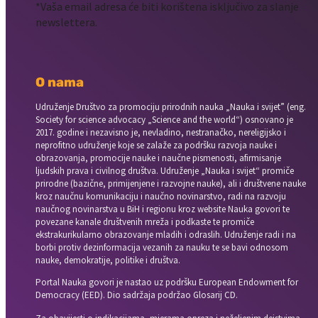
*Vaša email adresa će biti korištena isključivo za slanje
newslettera.
O nama
Udruženje Društvo za promociju prirodnih nauka „Nauka i svijet” (eng.
Society for science advocacy „Science and the world“) osnovano je
2017. godine i nezavisno je, nevladino, nestranačko, nereligijsko i
neprofitno udruženje koje se zalaže za podršku razvoja nauke i
obrazovanja, promocije nauke i naučne pismenosti, afirmisanje
ljudskih prava i civilnog društva. Udruženje „Nauka i svijet“ promiče
prirodne (bazične, primijenjene i razvojne nauke), ali i društvene nauke
kroz naučnu komunikaciju i naučno novinarstvo, radi na razvoju
naučnog novinarstva u BiH i regionu kroz website Nauka govori te
povezane kanale društvenih mreža i podkaste te promiče
ekstrakurikularno obrazovanje mladih i odraslih. Udruženje radi i na
borbi protiv dezinformacija vezanih za nauku te se bavi odnosom
nauke, demokratije, politike i društva.
Portal Nauka govori je nastao uz podršku European Endowment for
Democracy (EED). Dio sadržaja podržao Glosarij CD.