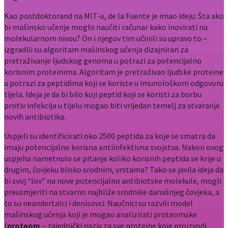
Kao postdoktorand na MIT-u, de la Fuente je imao ideju: Šta ako
bi mašinsko učenje moglo naučiti računar kako inovirati na
molekularnom nivou? On i njegov tim učinili su upravo to –
izgradili su algoritam mašinskog učenja dizajniran za
pretraživanje ljudskog genoma u potrazi za potencijalno
korisnim proteinima. Algoritam je pretraživao ljudske proteine
u potrazi za peptidima koji se koriste u imunološkom odgovoru
tijela. Ideja je da bi bilo koji peptid koji se koristi za borbu
protiv infekcija u tijelu mogao biti vrijedan temelj za stvaranje
novih antibiotika.
Uspjeli su identificirati oko 2500 peptida za koje se smatra da
imaju potencijalno korisna antiinfektivna svojstva. Nakon ovog
uspjeha nametnulo se pitanje koliko korisnih peptida se krije u
drugim, čovjeku blisko srodnim, vrstama? Tako se javila ideja da
bi svoj “lov” na nove potencijalno antibiotske molekule, mogli
preusmjeriti na stvarno najbliže srodnike današnjeg čovjeka, a
to su neandertalci i denisovci. Naučnici su razvili model
mašinskog učenja koji je mogao analizirati proteomske
(
proteom
– zajednički naziv za sve proteine koje proizvodi