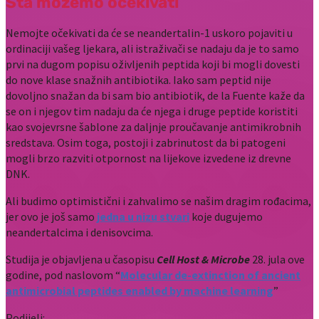
Šta možemo očekivati
Nemojte očekivati da će se neandertalin-1 uskoro pojaviti u
ordinaciji vašeg ljekara, ali istraživači se nadaju da je to samo
prvi na dugom popisu oživljenih peptida koji bi mogli dovesti
do nove klase snažnih antibiotika. Iako sam peptid nije
dovoljno snažan da bi sam bio antibiotik, de la Fuente kaže da
se on i njegov tim nadaju da će njega i druge peptide koristiti
kao svojevrsne šablone za daljnje proučavanje antimikrobnih
sredstava. Osim toga, postoji i zabrinutost da bi patogeni
mogli brzo razviti otpornost na lijekove izvedene iz drevne
DNK.
Ali budimo optimistični i zahvalimo se našim dragim rođacima,
jer ovo je još samo
jedna u nizu stvari
koje dugujemo
neandertalcima i denisovcima.
Studija je objavljena u časopisu
Cell Host & Microbe
28. jula ove
godine, pod naslovom “
Molecular de-extinction of ancient
antimicrobial peptides enabled by machine learning
”
Podijeli: