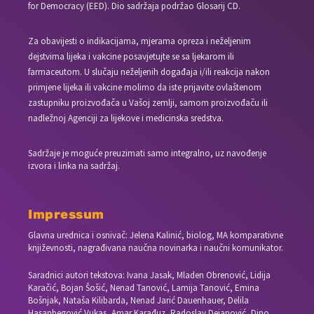
for Democracy (EED). Dio sadržaja podržao Glosarij CD.
Za obavijesti o indikacijama, mjerama opreza i neželjenim
dejstvima lijeka i vakcine posavjetujte se sa ljekarom ili
farmaceutom. U slučaju neželjenih događaja i/ili reakcija nakon
primjene lijeka ili vakcine molimo da iste prijavite ovlaštenom
zastupniku proizvođača u Vašoj zemlji, samom proizvođaču ili
nadležnoj Agenciji za lijekove i medicinska sredstva.
Sadržaje je moguće preuzimati samo integralno, uz navođenje
izvora i linka na sadržaj.
Impressum
Glavna urednica i osnivač: Jelena Kalinić, biolog, MA komparativne
književnosti, nagrađivana naučna novinarka i naučni komunikator.
Saradnici autori tekstova: Ivana Jasak, Mladen Obrenović, Lidija
Karačić, Bojan Šošić, Nenad Tanović, Lamija Tanović, Emina
Bošnjak, Nataša Kilibarda, Nenad Jarić Dauenhauer, Delila
Hasanbegović Vukas, Amar Karađuz, Radoslav Dejanović, Dino