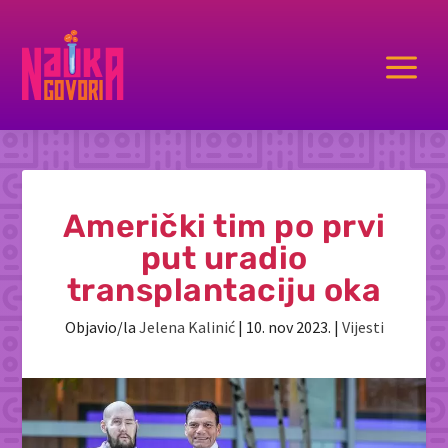
a
Američki tim po prvi
put uradio
transplantaciju oka
Objavio/la
Jelena Kalinić
|
10. nov 2023.
|
Vijesti