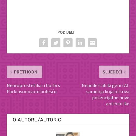
PODIJELI:
PRETHODNI
SLJEDEĆI
Neuroprostetika u borbi s
Neandertalski geni i AI:
Parkinsonovom bolešću
saradnja koja otkriva
potencijalne nove
antibiotike
O AUTORU/AUTORICI