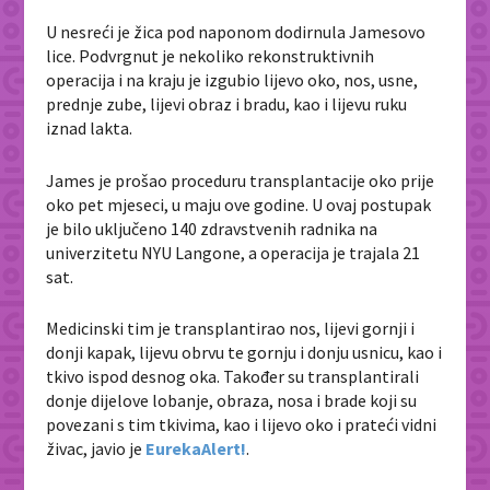
U nesreći je žica pod naponom dodirnula Jamesovo
lice. Podvrgnut je nekoliko rekonstruktivnih
operacija i na kraju je izgubio lijevo oko, nos, usne,
prednje zube, lijevi obraz i bradu, kao i lijevu ruku
iznad lakta.
James je prošao proceduru transplantacije oko prije
oko pet mjeseci, u maju ove godine. U ovaj postupak
je bilo uključeno 140 zdravstvenih radnika na
univerzitetu NYU Langone, a operacija je trajala 21
sat.
Medicinski tim je transplantirao nos, lijevi gornji i
donji kapak, lijevu obrvu te gornju i donju usnicu, kao i
tkivo ispod desnog oka. Također su transplantirali
donje dijelove lobanje, obraza, nosa i brade koji su
povezani s tim tkivima, kao i lijevo oko i prateći vidni
živac, javio je
EurekaAlert!
.