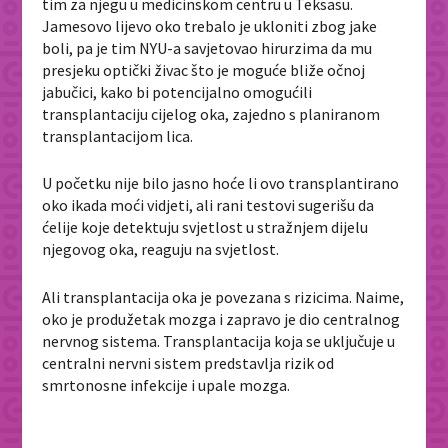
tim za njegu u medicinskom centru u Teksasu.
Jamesovo lijevo oko trebalo je ukloniti zbog jake
boli, pa je tim NYU-a savjetovao hirurzima da mu
presjeku optički živac što je moguće bliže očnoj
jabučici, kako bi potencijalno omogućili
transplantaciju cijelog oka, zajedno s planiranom
transplantacijom lica.
U početku nije bilo jasno hoće li ovo transplantirano
oko ikada moći vidjeti, ali rani testovi sugerišu da
ćelije koje detektuju svjetlost u stražnjem dijelu
njegovog oka, reaguju na svjetlost.
Ali transplantacija oka je povezana s rizicima. Naime,
oko je produžetak mozga i zapravo je dio centralnog
nervnog sistema. Transplantacija koja se uključuje u
centralni nervni sistem predstavlja rizik od
smrtonosne infekcije i upale mozga.