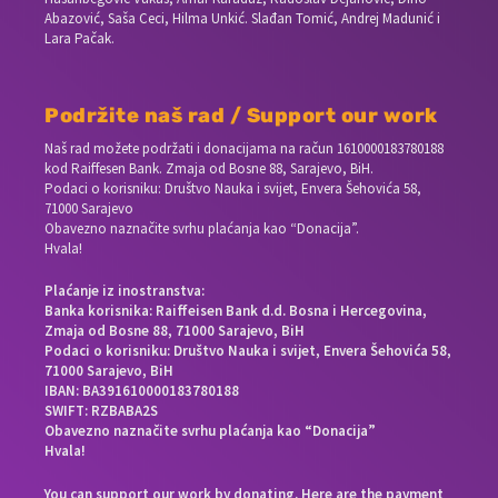
Abazović, Saša Ceci, Hilma Unkić. Slađan Tomić, Andrej Madunić i
Lara Pačak.
Podržite naš rad / Support our work
Naš rad možete podržati i donacijama na račun
1610000183780188
kod Raiffesen Bank. Zmaja od Bosne 88, Sarajevo, BiH.
Podaci o korisniku: Društvo Nauka i svijet, Envera Šehovića 58,
71000 Sarajevo
Obavezno naznačite svrhu plaćanja kao “Donacija”.
Hvala!
Plaćanje iz inostranstva:
Banka korisnika: Raiffeisen Bank d.d. Bosna i Hercegovina,
Zmaja od Bosne 88, 71000 Sarajevo, BiH
Podaci o korisniku: Društvo Nauka i svijet, Envera Šehovića 58,
71000 Sarajevo, BiH
IBAN: BA391610000183780188
SWIFT: RZBABA2S
Obavezno naznačite svrhu plaćanja kao “Donacija”
Hvala!
You can support our work by donating. Here are the payment