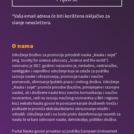
*Vaša email adresa će biti korištena isključivo za
slanje newslettera.
O nama
Udruženje Društvo za promociju prirodnih nauka „Nauka i svijet”
(eng. Society for science advocacy „Science and the world“)
osnovano je 2017. godine i nezavisno je, nevladino, nestranačko,
nereligijsko i neprofitno udruženje koje se zalaže za podršku
razvoja nauke i obrazovanja, promocije nauke i naučne
pismenosti, afirmisanje ljudskih prava i civilnog društva. Udruženje
„Nauka i svijet“ promiče prirodne (bazične, primijenjene i razvojne
nauke), ali i društvene nauke kroz naučnu komunikaciju i naučno
novinarstvo, radi na razvoju naučnog novinarstva u BiH i regionu
kroz website Nauka govori te povezane kanale društvenih mreža i
podkaste te promiče ekstrakurikularno obrazovanje mladih i
odraslih. Udruženje radi i na borbi protiv dezinformacija vezanih za
nauku te se bavi odnosom nauke, demokratije, politike i društva.
Portal Nauka govori je nastao uz podršku European Endowment