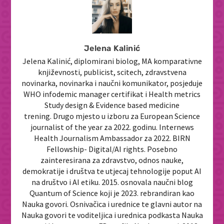
Jelena Kalinić
Jelena Kalinić, diplomirani biolog, MA komparativne
književnosti, publicist, scitech, zdravstvena
novinarka, novinarka i naučni komunikator, posjeduje
WHO infodemic manager certifikat i Health metrics
Study design & Evidence based medicine
trening. Drugo mjesto u izboru za European Science
journalist of the year za 2022. godinu. Internews
Health Journalism Ambassador za 2022. BIRN
Fellowship- Digital/AI rights. Posebno
zainteresirana za zdravstvo, odnos nauke,
demokratije i društva te utjecaj tehnologije poput AI
na društvo i AI etiku. 2015. osnovala naučni blog
Quantum of Science koji je 2023. rebrandiran kao
Nauka govori. Osnivačica i urednice te glavni autor na
Nauka govori te voditeljica i urednica podkasta Nauka