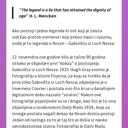
“The legend is a lie that has attained the dignity of
age”
H. L. Mencken
Ako postoji i jedna legenda ili mit koji je zaista
izdržao protok vremena i koji prkosi nauci i razumu,
onda je to legenda o
Nessie
– čudovištu iz Loch Nessa.
12. novembra ove godine bilo je tačno 90 godina
otkako je objavljen prvi “dokaz” o postojanju
čudovišta iz Loch Nessa. 1933. Hugh Gray snimio je
fotografiju u blizini Foyersa, za koju se tvrdilo da je
prva slika čudovišta iz Loch Nessa, objavljena je u
Inverness Courier i postala ono što bi se u današnjem
digitalnom dobu nazvalo “viralno”. Nakon ove
fotografije pojavljivale su se i druge, kao što je to ona
objavljena u londonskom Daily Mailu 1934., koja za
mnoge postala najjači dokaz da
Nessie
doista postoji.
Jedan od razloga za to je taj što je došla iz naoko
vjerodostojnog izvora. Fotografiju je Daily Mailu