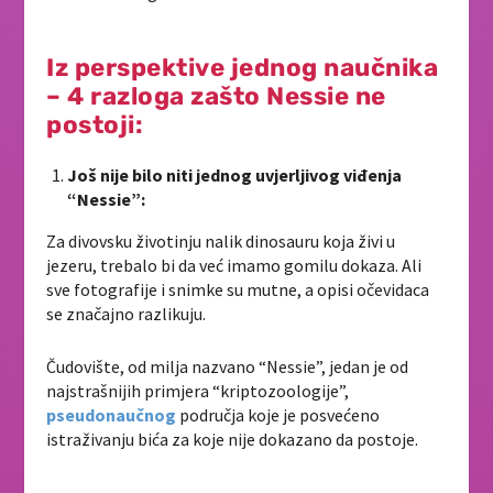
Iz perspektive jednog naučnika
– 4 razloga zašto Nessie ne
postoji:
Još nije bilo niti jednog uvjerljivog viđenja
“Nessie”:
Za divovsku životinju nalik dinosauru koja živi u
jezeru, trebalo bi da već imamo gomilu dokaza. Ali
sve fotografije i snimke su mutne, a opisi očevidaca
se značajno razlikuju.
Čudovište, od milja nazvano “Nessie”, jedan je od
najstrašnijih primjera “kriptozoologije”,
pseudonaučnog
područja koje je posvećeno
istraživanju bića za koje nije dokazano da postoje.