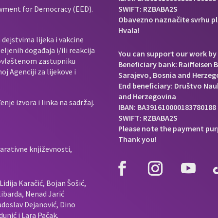
owment for Democracy (EED).
SWIFT: RZBABA2S
Obavezno naznačite svrhu pl
Hvala!
dejstvima lijeka i vakcine
ljenih događaja i/ili reakcija
You can support our work by 
e ovlaštenom zastupniku
Beneficiary bank: Raiffeisen 
j Agenciji za lijekove i
Sarajevo, Bosnia and Herzeg
End beneficiary: Društvo Nauk
and Herzegovina
je izvora i linka na sadržaj.
IBAN: BA391610000183780188
SWIFT: RZBABA2S
Please note the payment pur
Thank you!
arativne književnosti,
idija Karačić, Bojan Šošić,
ibarda, Nenad Jarić
doslav Dejanović, Dino
unić i Lara Pačak.