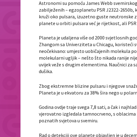
Astronomi su pomoću James Webb svemirskog tel
zabilježenih – egzoplanetu PSR J2322-2650b, ko
kruži oko pulsara, izuzetno guste neutronske z
planete u orbiti pulsara već je rijetkost, ali P
Planeta je udaljena više od 2000 svjetlosnih g
Zhangom sa Univerziteta u Chicagu, koristeći s
neočekivano: umjesto uobičajenih molekula pop
molekularni ugljik – nešto što nikada ranije ni
uvijek veže s drugim elementima. Naučnici za sa
dušika.
Zbog ekstremne blizine pulsaru i njegove snažne
Planeta je u ekvatoru za 38% šira nego u pola
Godina ovdje traje svega 7,8 sati, a čak i najhla
vjerovatno izgledala tamnocrveno, s oblacima gr
poznatih svjetova u svemiru.
Rad o detekciji ove planete objavljen je u dece