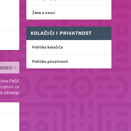
Žene u nauci
KOLAČIĆI I PRIVATNOST
Politika kolačića
Politika privatnosti
JEDEĆI
Elma Pašić
vezanim za
 zdravlje