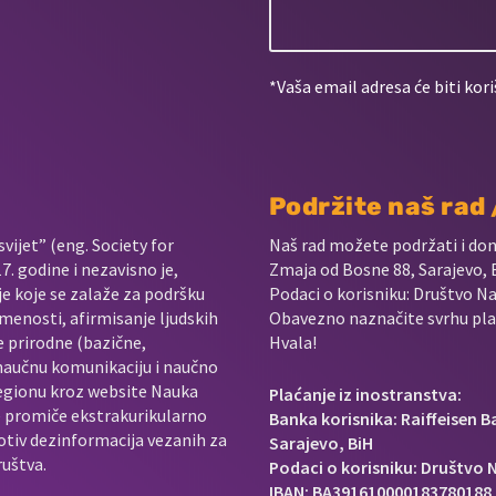
*Vaša email adresa će biti kori
Podržite naš rad
vijet” (eng. Society for
Naš rad možete podržati i do
. godine i nezavisno je,
Zmaja od Bosne 88, Sarajevo, 
je koje se zalaže za podršku
Podaci o korisniku: Društvo Na
menosti, afirmisanje ljudskih
Obavezno naznačite svrhu plać
e prirodne (bazične,
Hvala!
 naučnu komunikaciju i naučno
regionu kroz website Nauka
Plaćanje iz inostranstva:
e promiče ekstrakurikularno
Banka korisnika: Raiffeisen 
rotiv dezinformacija vezanih za
Sarajevo, BiH
ruštva.
Podaci o korisniku: Društvo N
IBAN: BA391610000183780188