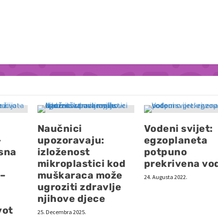
Naučnici
Vodeni svijet:
–
upozoravaju:
egzoplaneta
esna
izloženost
potpuno
mikroplastici kod
prekrivena v
 –
muškaraca može
24. Augusta 2022.
ugroziti zdravlje
njihove djece
vot
25. Decembra 2025.