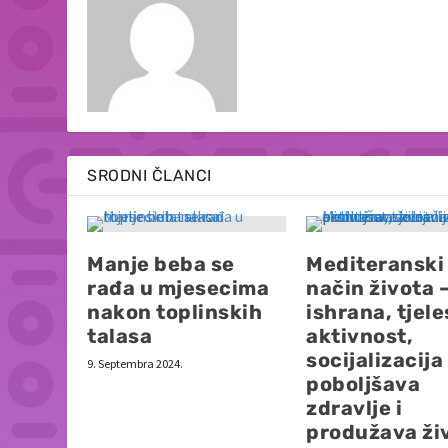
SRODNI ČLANCI
Manje beba se
Mediteranski
rađa u mjesecima
način života 
nakon toplinskih
ishrana, tjel
talasa
aktivnost,
socijalizacija
9. Septembra 2024.
poboljšava
zdravlje i
produžava ži