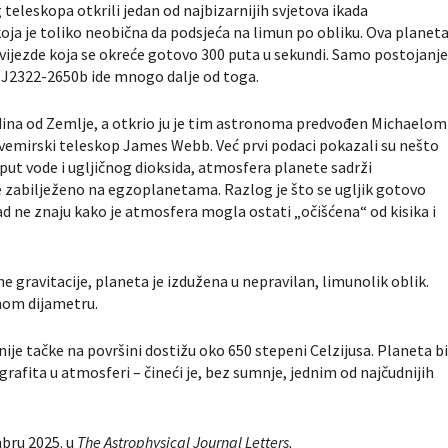
eskopa otkrili jedan od najbizarnijih svjetova ikada
ja je toliko neobična da podsjeća na limun po obliku. Ova planet
vijezde koja se okreće gotovo 300 puta u sekundi. Samo postojanj
SR J2322-2650b ide mnogo dalje od toga.
odina od Zemlje, a otkrio ju je tim astronoma predvođen Michaelom
vemirski teleskop James Webb. Već prvi podaci pokazali su nešto
ut vode i ugljičnog dioksida, atmosfera planete sadrži
je zabilježeno na egzoplanetama. Razlog je što se ugljik gotovo
d ne znaju kako je atmosfera mogla ostati „očišćena“ od kisika i
 gravitacije, planeta je izdužena u nepravilan, limunolik oblik.
rnom dijametru.
dnije tačke na površini dostižu oko 650 stepeni Celzijusa. Planeta b
afita u atmosferi – čineći je, bez sumnje, jednim od najčudnijih
mbru 2025. u
The Astrophysical Journal Letters.