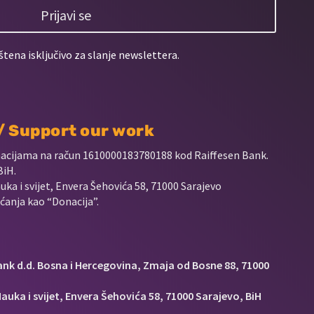
Prijavi se
štena isključivo za slanje newslettera.
 / Support our work
nacijama na račun
1610000183780188 kod Raiffesen Bank.
BiH.
uka i svijet, Envera Šehovića 58, 71000 Sarajevo
anja kao “Donacija”.
Bank d.d. Bosna i Hercegovina, Zmaja od Bosne 88, 71000
auka i svijet, Envera Šehovića 58, 71000 Sarajevo, BiH