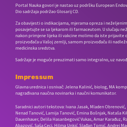
Portal Nauka govori je nastao uz podršku European End
Dio sadržaja podržao Glosarij CD.
Za obavijesti o indikacijama, mjerama opreza i neželjenim 
posavjetujte se sa ljekarom ili farmaceutom. U slučaju neže
nakon primjene lijeka ili vakcine molimo da iste prijavit
proizvođača u Vašoj zemlji, samom proizvođaču ili nadležno
medicinska sredstva.
Sadržaje je moguće preuzimati samo integralno, uz navođen
Impressum
Glavna urednica i osnivač: Jelena Kalinić, biolog, MA komp
nagrađivana naučna novinarka i naučni komunikator.
Saradnici autori tekstova: Ivana Jasak, Mladen Obrenović, L
Nenad Tanović, Lamija Tanović, Emina Bošnjak, Nataša Kil
Dauenhauer, Delila Hasanbegović Vukas, Amar Karađuz, Ra
Abazović, Saša Ceci, Hilma Unkić. Slađan Tomić, Andrej Mad