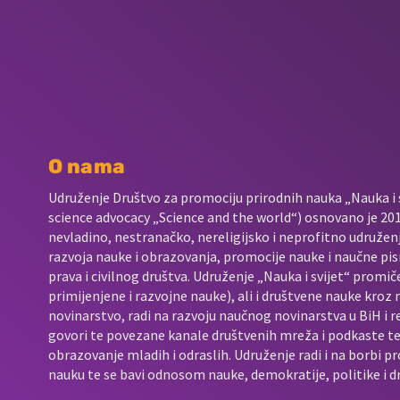
O nama
Udruženje Društvo za promociju prirodnih nauka „Nauka i s
science advocacy „Science and the world“) osnovano je 2017
nevladino, nestranačko, nereligijsko i neprofitno udružen
razvoja nauke i obrazovanja, promocije nauke i naučne pis
prava i civilnog društva. Udruženje „Nauka i svijet“ promič
primijenjene i razvojne nauke), ali i društvene nauke kroz
novinarstvo, radi na razvoju naučnog novinarstva u BiH i 
govori te povezane kanale društvenih mreža i podkaste t
obrazovanje mladih i odraslih. Udruženje radi i na borbi p
nauku te se bavi odnosom nauke, demokratije, politike i d