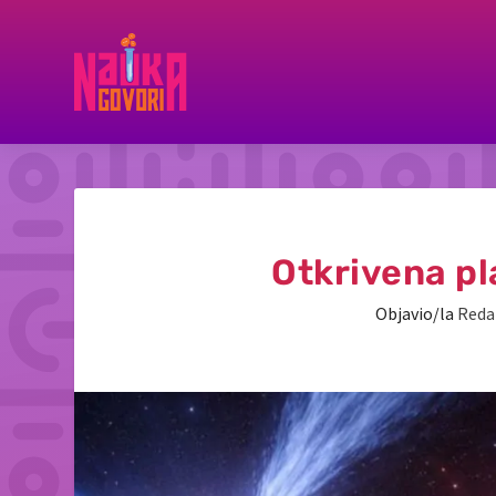
Otkrivena pl
Objavio/la
Reda