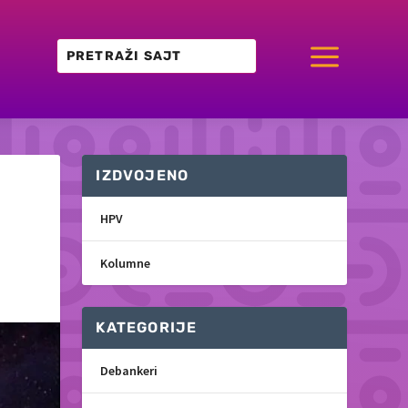
a
IZDVOJENO
HPV
Kolumne
KATEGORIJE
Debankeri