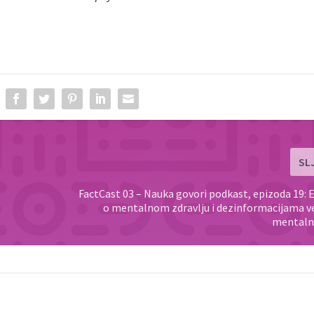
SL
FactCast 03 – Nauka govori podkast, epizoda 19: 
o mentalnom zdravlju i dezinformacijama 
mentalno