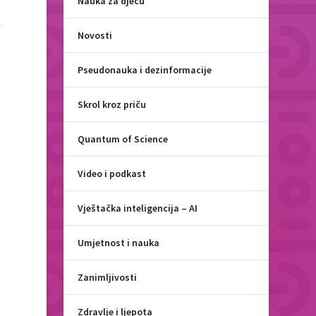
Nauka za djecu
a
Novosti
e
Pseudonauka i dezinformacije
Skrol kroz priču
Quantum of Science
Video i podkast
Vještačka inteligencija – AI
Umjetnost i nauka
i
Zanimljivosti
Zdravlje i ljepota