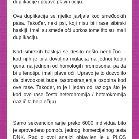
duplikacije i pojave plavih očiju.
Ova duplikacija se rijetko javljala kod smeđookih
pasa. Također, neki psi, koji nisu bili rase sibirski
haskiji, imali su smeđe oči uprkos tome što su imali
duplikaciju.
Kod sibirskih haskija se desilo nešto neobično –
kod njih je bila dovoljna mutacija na jednoj kopiji
gena, na jednom od homologih hromosoma, pa da
bi u fenotipu imali plave oči. Upravo je to dozvolilo
da plavookost bude rasprostranjenija osobina kod
ove rase. Također, to je i jedan od razloga što je
kod ove rase česta heterohromija / heterokromija
(različita boja očiju).
Samo sekvencioniranje preko 6000 individua bilo
je sprovedeno pomoću jednog komercijalnog testa
DNK. Rad o ovoj analizi objavljen je u
PLOS