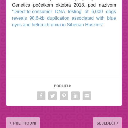
Genetics
početkom oktobra 2018. pod nazivom
“
Direct-to-consumer DNA testing of 6,000 dogs
reveals 98.6-kb duplication associated with blue
eyes and heterochromia in Siberian Huskies”
.
PODIJELI:
PRETHODNI
SLJEDEĆI