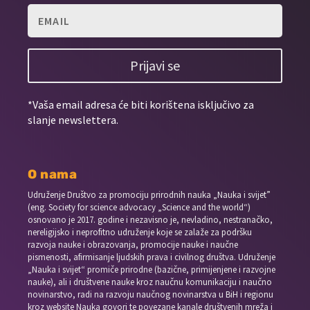
Prijavi se
*Vaša email adresa će biti korištena isključivo za
slanje newslettera.
O nama
Udruženje Društvo za promociju prirodnih nauka „Nauka i svijet”
(eng. Society for science advocacy „Science and the world“)
osnovano je 2017. godine i nezavisno je, nevladino, nestranačko,
nereligijsko i neprofitno udruženje koje se zalaže za podršku
razvoja nauke i obrazovanja, promocije nauke i naučne
pismenosti, afirmisanje ljudskih prava i civilnog društva. Udruženje
„Nauka i svijet“ promiče prirodne (bazične, primijenjene i razvojne
nauke), ali i društvene nauke kroz naučnu komunikaciju i naučno
novinarstvo, radi na razvoju naučnog novinarstva u BiH i regionu
kroz website Nauka govori te povezane kanale društvenih mreža i