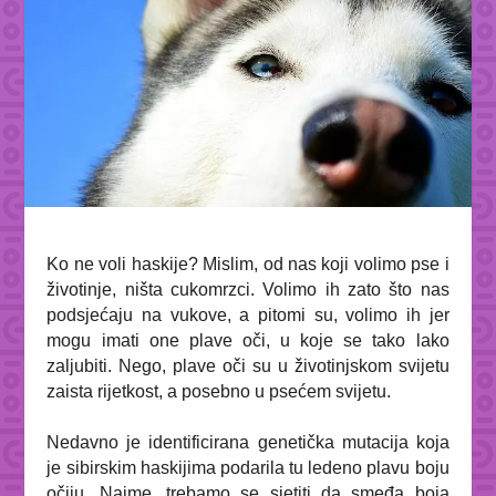
Ko ne voli haskije? Mislim, od nas koji volimo pse i
životinje, ništa cukomrzci. Volimo ih zato što nas
podsjećaju na vukove, a pitomi su, volimo ih jer
mogu imati one plave oči, u koje se tako lako
zaljubiti. Nego, plave oči su u životinjskom svijetu
zaista rijetkost, a posebno u psećem svijetu.
Nedavno je identificirana genetička mutacija koja
je sibirskim haskijima podarila tu ledeno plavu boju
očiju. Naime, trebamo se sjetiti da smeđa boja