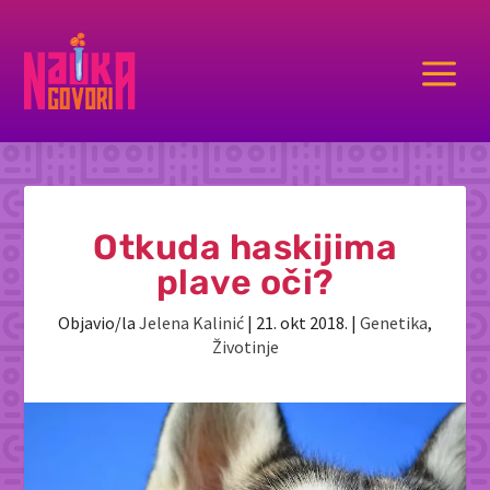
a
Otkuda haskijima
plave oči?
Objavio/la
Jelena Kalinić
|
21. okt 2018.
|
Genetika
,
Životinje