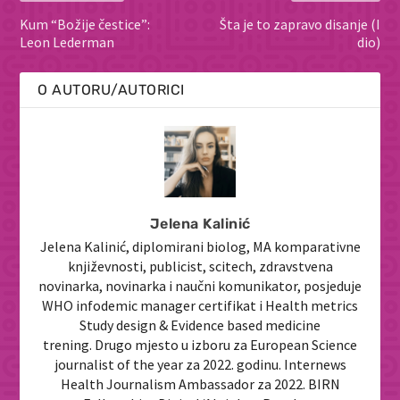
Kum “Božije čestice”:
Šta je to zapravo disanje (I
Leon Lederman
dio)
O AUTORU/AUTORICI
Jelena Kalinić
Jelena Kalinić, diplomirani biolog, MA komparativne
književnosti, publicist, scitech, zdravstvena
novinarka, novinarka i naučni komunikator, posjeduje
WHO infodemic manager certifikat i Health metrics
Study design & Evidence based medicine
trening. Drugo mjesto u izboru za European Science
journalist of the year za 2022. godinu. Internews
Health Journalism Ambassador za 2022. BIRN