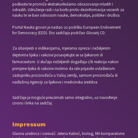
podkaste te promiče ekstrakurikularno obrazovanje mladih i
odraslih. Udruženje radi i na borbi protiv dezinformacija vezanih za
nauku te se bavi odnosom nauke, demokratije, politike i društva.
Portal Nauka govori je nastao uz podršku European Endowment
for Democracy (EED). Dio sadržaja podržao Glosarij CD.
Za obavijesti o indikacijama, mjerama opreza i neželjenim
dejstvima lijeka i vakcine posavjetujte se sa ljekarom ili
farmaceutom. U slučaju neželjenih događaja i/ili reakcija nakon
primjene lijeka ili vakcine molimo da iste prijavite ovlaštenom
zastupniku proizvođača u Vašoj zemlji, samom proizvođaču ili
nadležnoj Agenciji za lijekove i medicinska sredstva.
Sadržaje je moguće preuzimati samo integralno, uz navođenje
izvora i linka na sadržaj.
Impressum
Glavna urednica i osnivač: Jelena Kalinić, biolog, MA komparativne