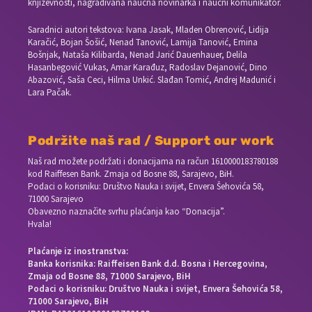
književnosti, nagrađivana naučna novinarka i naučni komunikator.
Saradnici autori tekstova: Ivana Jasak, Mladen Obrenović, Lidija
Karačić, Bojan Šošić, Nenad Tanović, Lamija Tanović, Emina
Bošnjak, Nataša Kilibarda, Nenad Jarić Dauenhauer, Delila
Hasanbegović Vukas, Amar Karađuz, Radoslav Dejanović, Dino
Abazović, Saša Ceci, Hilma Unkić. Slađan Tomić, Andrej Madunić i
Lara Pačak.
Podržite naš rad / Support our work
Naš rad možete podržati i donacijama na račun
1610000183780188
kod Raiffesen Bank. Zmaja od Bosne 88, Sarajevo, BiH.
Podaci o korisniku: Društvo Nauka i svijet, Envera Šehovića 58,
71000 Sarajevo
Obavezno naznačite svrhu plaćanja kao “Donacija”.
Hvala!
Plaćanje iz inostranstva:
Banka korisnika: Raiffeisen Bank d.d. Bosna i Hercegovina,
Zmaja od Bosne 88, 71000 Sarajevo, BiH
Podaci o korisniku: Društvo Nauka i svijet, Envera Šehovića 58,
71000 Sarajevo, BiH