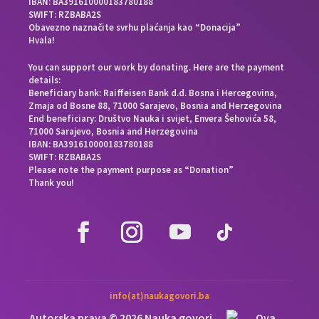
IBAN: BA391610000183780188
SWIFT: RZBABA2S
Obavezno naznačite svrhu plaćanja kao “Donacija”
Hvala!
You can support our work by donating. Here are the payment
details:
Beneficiary bank: Raiffeisen Bank d.d. Bosna i Hercegovina,
Zmaja od Bosne 88, 71000 Sarajevo, Bosnia and Herzegovina
End beneficiary: Društvo Nauka i svijet, Envera Šehovića 58,
71000 Sarajevo, Bosnia and Herzegovina
IBAN: BA391610000183780188
SWIFT: RZBABA2S
Please note the payment purpose as “Donation”
Thank you!
info(at)naukagovori.ba
Autorska prava © 2026 Nauka govori