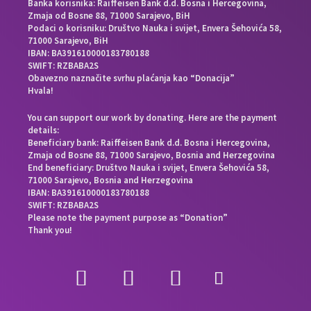
Banka korisnika: Raiffeisen Bank d.d. Bosna i Hercegovina,
Zmaja od Bosne 88, 71000 Sarajevo, BiH
Podaci o korisniku: Društvo Nauka i svijet, Envera Šehovića 58,
71000 Sarajevo, BiH
IBAN: BA391610000183780188
SWIFT: RZBABA2S
Obavezno naznačite svrhu plaćanja kao “Donacija”
Hvala!
You can support our work by donating. Here are the payment
details:
Beneficiary bank: Raiffeisen Bank d.d. Bosna i Hercegovina,
Zmaja od Bosne 88, 71000 Sarajevo, Bosnia and Herzegovina
End beneficiary: Društvo Nauka i svijet, Envera Šehovića 58,
71000 Sarajevo, Bosnia and Herzegovina
IBAN: BA391610000183780188
SWIFT: RZBABA2S
Please note the payment purpose as “Donation”
Thank you!