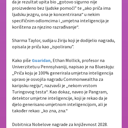
da je rezultat upita bio „gotovo sigurno nije
proizvedeno bez ljudske pomoći” te „ako priča ima
ljudsku jezgru, ona je koncentrirana“ u nekim
specifičnim odlomcima i „umjetna inteligencija je
korištena za njezino razrađivanje“.
Sharma Taylor, sudija u žiriju koji je dodijelio nagradu,
opisala je priču kao „ispoliranu”.
Kako piše
Guaridan
, Ethan Mollick, profesor na
Univerzitetu u Pennsylvaniji, napisao je na Blueskyju:
„Priča koju je 100% generirala umjetna inteligencija
upravo je osvojila nagradu Commonwealtha za
karipsku regiju“, nazvavši je „nekom vrstom
Turingovog testa“. Kao dokaz, naveo je Pangram,
detektor umjetne inteligencije, koji je rekao da je
djelo generisano umjetnom inteligencijom, ali je
također rekao: „ko zna, zna.“
Dobitnica Nobelove nagrade za književnost 2028.