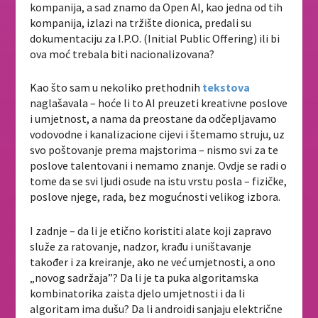
kompanija, a sad znamo da Open AI, kao jedna od tih
kompanija, izlazi na tržište dionica, predali su
dokumentaciju za I.P.O. (Initial Public Offering) ili bi
ova moć trebala biti nacionalizovana?
Kao što sam u nekoliko prethodnih
tekstova
naglašavala – hoće li to AI preuzeti kreativne poslove
i umjetnost, a nama da preostane da odčepljavamo
vodovodne i kanalizacione cijevi i štemamo struju, uz
svo poštovanje prema majstorima – nismo svi za te
poslove talentovani i nemamo znanje. Ovdje se radi o
tome da se svi ljudi osude na istu vrstu posla – fizičke,
poslove njege, rada, bez mogućnosti velikog izbora.
I zadnje – da li je etično koristiti alate koji zapravo
služe za ratovanje, nadzor, krađu i uništavanje
također i za kreiranje, ako ne već umjetnosti, a ono
„novog sadržaja”? Da li je ta puka algoritamska
kombinatorika zaista djelo umjetnosti i da li
algoritam ima dušu? Da li androidi sanjaju električne