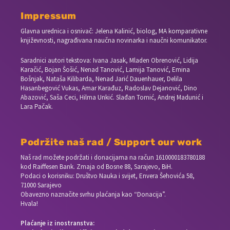
Impressum
Glavna urednica i osnivač: Jelena Kalinić, biolog, MA komparativne
književnosti, nagrađivana naučna novinarka i naučni komunikator.
Saradnici autori tekstova: Ivana Jasak, Mladen Obrenović, Lidija
Karačić, Bojan Šošić, Nenad Tanović, Lamija Tanović, Emina
Bošnjak, Nataša Kilibarda, Nenad Jarić Dauenhauer, Delila
Hasanbegović Vukas, Amar Karađuz, Radoslav Dejanović, Dino
Abazović, Saša Ceci, Hilma Unkić. Slađan Tomić, Andrej Madunić i
Lara Pačak.
Podržite naš rad / Support our work
Naš rad možete podržati i donacijama na račun
1610000183780188
kod Raiffesen Bank. Zmaja od Bosne 88, Sarajevo, BiH.
Podaci o korisniku: Društvo Nauka i svijet, Envera Šehovića 58,
71000 Sarajevo
Obavezno naznačite svrhu plaćanja kao “Donacija”.
Hvala!
Plaćanje iz inostranstva: