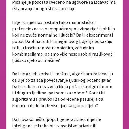
Pisanje je podosta svedeno na ugovore sa izdavačima
i štancanje onoga što se prodaje.
Ili je i umjetnost ostala tako maniristička i
pretenciozna sa nemogućim spojevima riječi i oblika
koji ne zvuče normalno i ljudski? Da li eksperimenti
poput Dablinaca ili Finneganovog bdjenja pokazuju
toliku fasciniranost neobičnim, začudnim
kombinacijama, pa smo više nesposobni razlikovati
ljudsko djelo od mašine?
Da li je grijeh koristiti mašinu, algoritam za ideaciju
da li je to zaista povećavanje ljudskog potencijala?
Da li trebamo o razvoju ideja pričati sa algoritmom
ili drugim ljudima, pa i sami sa sobom? Koristiti
algoritam za prevod i za određene pasuse, a da
konačno djelo bude više ljudskog uma djelo?
Da li ovako nešto poput generativne umjetne
inteligencije treba biti vlasništvo privatnih