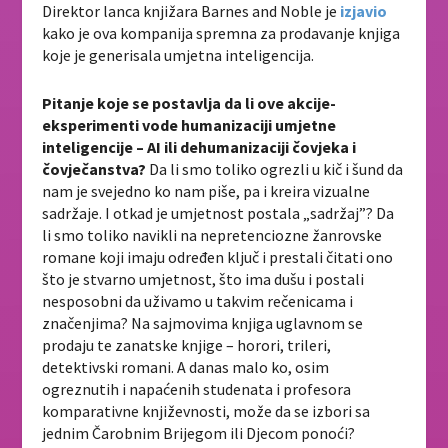
Direktor lanca knjižara Barnes and Noble je
izjavio
kako je ova kompanija spremna za prodavanje knjiga
koje je generisala umjetna inteligencija.
Pitanje koje se postavlja da li ove akcije-
eksperimenti vode humanizaciji umjetne
inteligencije – AI ili dehumanizaciji čovjeka i
čovječanstva?
Da li smo toliko ogrezli u kič i šund da
nam je svejedno ko nam piše, pa i kreira vizualne
sadržaje. I otkad je umjetnost postala „sadržaj”? Da
li smo toliko navikli na nepretenciozne žanrovske
romane koji imaju određen ključ i prestali čitati ono
što je stvarno umjetnost, što ima dušu i postali
nesposobni da uživamo u takvim rečenicama i
značenjima? Na sajmovima knjiga uglavnom se
prodaju te zanatske knjige – horori, trileri,
detektivski romani. A danas malo ko, osim
ogreznutih i napaćenih studenata i profesora
komparativne književnosti, može da se izbori sa
jednim Čarobnim Brijegom ili Djecom ponoći?