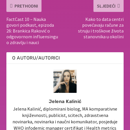
PRETHODNI
SLJEDEĆI
FactCast 10 – Nauka
Kako to data centri
govori podkast, epizoda
povećavaju račune za
26: Brankica Raković o
struju i troškove života
odgovornom influensingu
stanovnika u okolini
o zdravlju i nauci
O AUTORU/AUTORICI
Jelena Kalinić
Jelena Kalinić, diplomirani biolog, MA komparativne
književnosti, publicist, scitech, zdravstvena
novinarka, novinarka i naučni komunikator, posjeduje
WHO infodemic manager certifikat i Health metrics