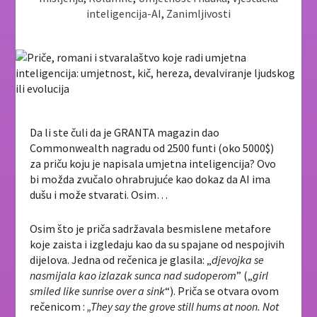
inteligencija-AI
,
Zanimljivosti
Da li ste čuli da je GRANTA magazin dao
Commonwealth nagradu od 2500 funti (oko 5000$)
za priču koju je napisala umjetna inteligencija? Ovo
bi možda zvučalo ohrabrujuće kao dokaz da AI ima
dušu i može stvarati. Osim…
Osim što je priča sadržavala besmislene metafore
koje zaista i izgledaju kao da su spajane od nespojivih
dijelova. Jedna od rečenica je glasila: „
djevojka se
nasmijala kao izlazak sunca nad sudoperom
” („
girl
smiled like sunrise over a sink
“). Priča se otvara ovom
rečenicom :
„They say the grove still hums at noon. Not