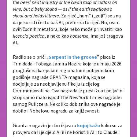
the bees’ neat industry or the clean rasp of cutlass on
vine, but a belly sound — as if the earth swallows a
shout and holds it there.
Za riječ „hum” („zuji”) se zna
da je koristi često baš AI, preferira tu riječ. No, osim
ovih čudnih metafora, koje neko može prihvatiti kao
licencia poetica
, a neko kao
nonsense
, ima još tragova
AI.
Radilo se o priči „
Serpent in the groove
” pisca iz
Trinidada i Tobaga Jamira Nazira koja je u maju 2026.
proglašena karipskim regionalnim pobjednikom
godišnje nagrade GRANTA magazina, koja se
dodjeljuje za neobjavljenu fikciju iz cijelog
Commonwealtha. Ova nagrada je prestižna i po jačini
stoji samo malo ispod The New York Times nagrade i
samog Pulitzera. Nekoliko dobitnika ove nagrade je
dobilo i Nobelovu nagradu za književnost.
Granta magazin je dao izjavu u
kojoj kažu
kako su za
provjeru da li je djelo AI ili ne koristili AI i to Claude i