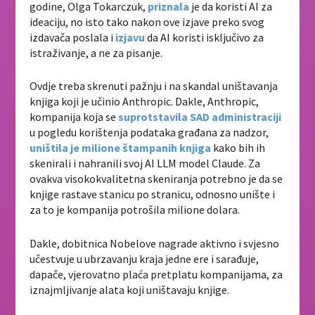
godine, Olga Tokarczuk,
priznala
je da koristi AI za
ideaciju, no isto tako nakon ove izjave preko svog
izdavača poslala i
izjavu
da AI koristi isključivo za
istraživanje, a ne za pisanje.
Ovdje treba skrenuti pažnju i na skandal uništavanja
knjiga koji je učinio Anthropic. Dakle, Anthropic,
kompanija koja se
suprotstavila SAD administraciji
u pogledu korištenja podataka građana za nadzor,
uništila je milione štampanih knjiga
kako bih ih
skenirali i nahranili svoj AI LLM model Claude. Za
ovakva visokokvalitetna skeniranja potrebno je da se
knjige rastave stanicu po stranicu, odnosno unište i
za to je kompanija potrošila milione dolara.
Dakle, dobitnica Nobelove nagrade aktivno i svjesno
učestvuje u ubrzavanju kraja jedne ere i sarađuje,
dapače, vjerovatno plaća pretplatu kompanijama, za
iznajmljivanje alata koji uništavaju knjige.