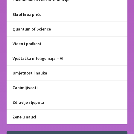
Skrol kroz priču
Quantum of Science
Video i podkast
Vještačka inteligencija – AI
Umjetnost i nauka
Zanimljivosti
Zdravlje i ljepota
Žene u nauci