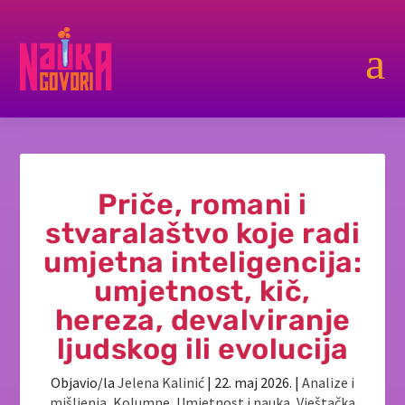
a
Priče, romani i
stvaralaštvo koje radi
umjetna inteligencija:
umjetnost, kič,
hereza, devalviranje
ljudskog ili evolucija
Objavio/la
Jelena Kalinić
|
22. maj 2026.
|
Analize i
mišljenja
,
Kolumne
,
Umjetnost i nauka
,
Vještačka