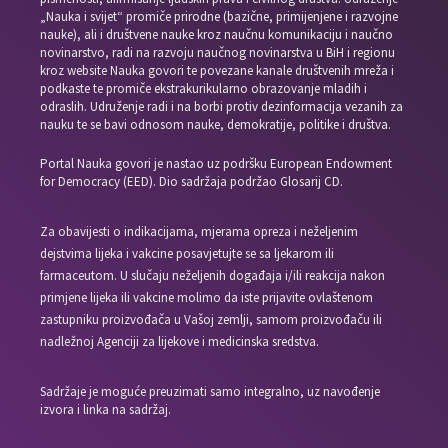
„Nauka i svijet“ promiče prirodne (bazične, primijenjene i razvojne
nauke), ali i društvene nauke kroz naučnu komunikaciju i naučno
novinarstvo, radi na razvoju naučnog novinarstva u BiH i regionu
kroz website Nauka govori te povezane kanale društvenih mreža i
podkaste te promiče ekstrakurikularno obrazovanje mladih i
odraslih. Udruženje radi i na borbi protiv dezinformacija vezanih za
nauku te se bavi odnosom nauke, demokratije, politike i društva.
Portal Nauka govori je nastao uz podršku European Endowment
for Democracy (EED). Dio sadržaja podržao Glosarij CD.
Za obavijesti o indikacijama, mjerama opreza i neželjenim
dejstvima lijeka i vakcine posavjetujte se sa ljekarom ili
farmaceutom. U slučaju neželjenih događaja i/ili reakcija nakon
primjene lijeka ili vakcine molimo da iste prijavite ovlaštenom
zastupniku proizvođača u Vašoj zemlji, samom proizvođaču ili
nadležnoj Agenciji za lijekove i medicinska sredstva.
Sadržaje je moguće preuzimati samo integralno, uz navođenje
izvora i linka na sadržaj.