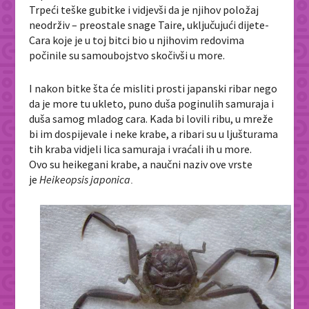
Trpeći teške gubitke i vidjevši da je njihov položaj
neodrživ – preostale snage Taire, uključujući dijete-
Cara koje je u toj bitci bio u njihovim redovima
počinile su samoubojstvo skočivši u more.
I nakon bitke šta će misliti prosti japanski ribar nego
da je more tu ukleto, puno duša poginulih samuraja i
duša samog mladog cara. Kada bi lovili ribu, u mreže
bi im dospijevale i neke krabe, a ribari su u ljušturama
tih kraba vidjeli lica samuraja i vraćali ih u more.
Ovo su heikegani krabe, a naučni naziv ove vrste
je
Heikeopsis japonica
.