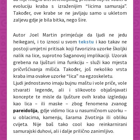
evoluciju kraba s izraženijim “licima samuraja”.
Također, ove krabe se ne javljaju samo u ukletom
zaljevu gdje je bila bitka, nego šire.
Autor Joel Martin primjećuje da ljudi ne jedu
heikegani, i to iznosi u svom
tekstu
i kao takav ne
postoji umjetni pritisak koji favorizira uzorke školjki
nalik na lice, suprotno Saganovoj implikaciji. Uzorak
grebena na ljušturi ima funkciju – služi kao mjesta
pričvršćivanja mišića. Također, još nekoliko vrsta
kraba ima ovakve uzorke “lica” na egzoskeletu.
Ljudi jednostavno imaju bujnu maštu i vole priče, vole
stvarati legende, ali i slikovoto objašnjavati
koncepte te misle da ljušture ovih kraba izgledaju
kao lica – ili maske – zbog fenomena zvanog
pareidolija
, gdje vidimo lica u nasumičnom uzorku –
u oblacima, kamenju, šarama životinja ili obliku
cvijeta. Nije baš tako cool kao reinkarnirani
samurajski duhovi, ali i dalje prilično zanimljivo.