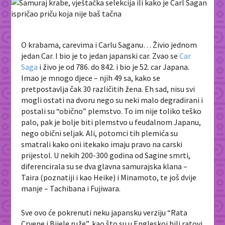
O krabama, carevima i Carlu Saganu… Živio jednom
jedan Car. I bio je to jedan japanski car. Zvao se
Car
Saga
i živo je od 786. do 842. i bio je 52. car Japana.
Imao je mnogo djece – njih 49 sa, kako se
pretpostavlja čak 30 različitih žena. Eh sad, nisu svi
mogli ostati na dvoru nego su neki malo degradirani i
postali su “obično” plemstvo. To im nije toliko teško
palo, pak je bolje biti plemstvo u feudalnom Japanu,
nego obični seljak. Ali, potomci tih plemića su
smatrali kako oni itekako imaju pravo na carski
prijestol. U nekih 200-300 godina od Sagine smrti,
diferencirala su se dva glavna samurajska klana –
Taira (poznatiji i kao Heike) i Minamoto, te još dvije
manje – Tachibana i Fujiwara.
Sve ovo će pokrenuti neku japansku verziju “Rata
Crvene i Bijele ruže”, kao što su u Engleskoj bili ratovi