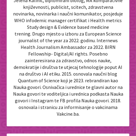
Jelena Kalinić, diplomirani biolog, MA komparativne
književnosti, publicist, scitech, zdravstvena
novinarka, novinarka i naučni komunikator, posjeduje
WHO infodemic manager certifikat i Health metrics
Study design & Evidence based medicine
trening. Drugo mjesto u izboru za European Science
journalist of the year za 2022. godinu. Internews
Health Journalism Ambassador za 2022. BIRN
Fellowship- Digital/AI rights. Posebno
zainteresirana za zdravstvo, odnos nauke,
demokratije i društva te utjecaj tehnologije poput AI
na društvo i AI etiku. 2015. osnovala naučni blog
Quantum of Science koji je 2023. rebrandiran kao
Nauka govori. Osnivačica i urednice te glavni autor na
Nauka govori te voditeljica i urednica podkasta Nauka
govori i Instagram te FB profila Nauka govori. 2018.
osnovala i stranicu za informisanje o vakcinama
Vakcine.ba.