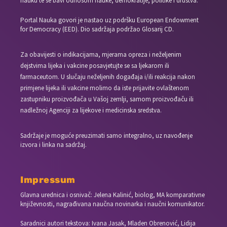
nauku te se bavi odnosom nauke, demokratije, politike i društva.
Portal Nauka govori je nastao uz podršku European Endowment
for Democracy (EED). Dio sadržaja podržao Glosarij CD.
Za obavijesti o indikacijama, mjerama opreza i neželjenim
dejstvima lijeka i vakcine posavjetujte se sa ljekarom ili
farmaceutom. U slučaju neželjenih događaja i/ili reakcija nakon
primjene lijeka ili vakcine molimo da iste prijavite ovlaštenom
zastupniku proizvođača u Vašoj zemlji, samom proizvođaču ili
nadležnoj Agenciji za lijekove i medicinska sredstva.
Sadržaje je moguće preuzimati samo integralno, uz navođenje
izvora i linka na sadržaj.
Impressum
Glavna urednica i osnivač: Jelena Kalinić, biolog, MA komparativne
književnosti, nagrađivana naučna novinarka i naučni komunikator.
Saradnici autori tekstova: Ivana Jasak, Mladen Obrenović, Lidija