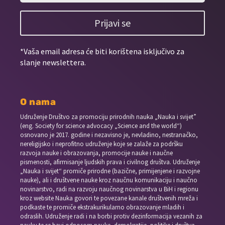
Prijavi se
*Vaša email adresa će biti korištena isključivo za
slanje newslettera.
O nama
Udruženje Društvo za promociju prirodnih nauka „Nauka i svijet”
(eng. Society for science advocacy „Science and the world“)
osnovano je 2017. godine i nezavisno je, nevladino, nestranačko,
nereligijsko i neprofitno udruženje koje se zalaže za podršku
razvoja nauke i obrazovanja, promocije nauke i naučne
pismenosti, afirmisanje ljudskih prava i civilnog društva. Udruženje
„Nauka i svijet“ promiče prirodne (bazične, primijenjene i razvojne
nauke), ali i društvene nauke kroz naučnu komunikaciju i naučno
novinarstvo, radi na razvoju naučnog novinarstva u BiH i regionu
kroz website Nauka govori te povezane kanale društvenih mreža i
podkaste te promiče ekstrakurikularno obrazovanje mladih i
odraslih. Udruženje radi i na borbi protiv dezinformacija vezanih za