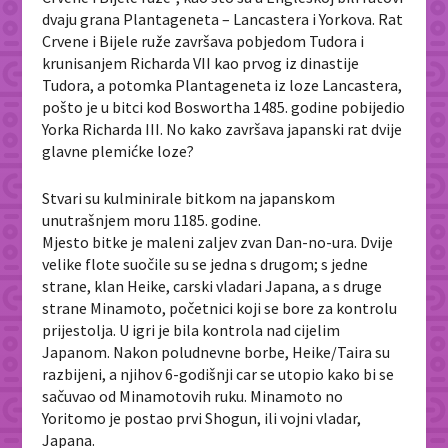
dvaju grana Plantageneta – Lancastera i Yorkova. Rat
Crvene i Bijele ruže završava pobjedom Tudora i
krunisanjem Richarda VII kao prvog iz dinastije
Tudora, a potomka Plantageneta iz loze Lancastera,
pošto je u bitci kod Boswortha 1485. godine pobijedio
Yorka Richarda III. No kako završava japanski rat dvije
glavne plemićke loze?
Stvari su kulminirale bitkom na japanskom
unutrašnjem moru 1185. godine.
Mjesto bitke je maleni zaljev zvan Dan-no-ura. Dvije
velike flote suočile su se jedna s drugom; s jedne
strane, klan Heike, carski vladari Japana, a s druge
strane Minamoto, početnici koji se bore za kontrolu
prijestolja. U igri je bila kontrola nad cijelim
Japanom. Nakon poludnevne borbe, Heike/Taira su
razbijeni, a njihov 6-godišnji car se utopio kako bi se
sačuvao od Minamotovih ruku. Minamoto no
Yoritomo je postao prvi Shogun, ili vojni vladar,
Japana.