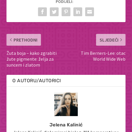
PODIJELI:
PRETHODNI
SLJEDEĆI
Žuta boja – kako zgrabiti
Tim Berners-Lee: otac
žute pigmente: želja za
World Wide Web
suncem i zlatom
O AUTORU/AUTORICI
Jelena Kalinić