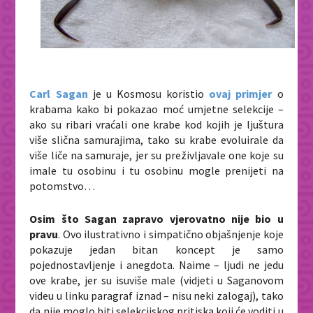
Carl Sagan
je u Kosmosu koristio
ovaj primjer
o
krabama kako bi pokazao moć umjetne selekcije –
ako su ribari vraćali one krabe kod kojih je ljuštura
više slična samurajima, tako su krabe evoluirale da
više liče na samuraje, jer su preživljavale one koje su
imale tu osobinu i tu osobinu mogle prenijeti na
potomstvo…
Osim što Sagan zapravo vjerovatno nije bio u
pravu
.
Ovo ilustrativno i simpatično objašnjenje koje
pokazuje jedan bitan koncept je samo
pojednostavljenje i anegdota. Naime – ljudi ne jedu
ove krabe, jer su isuviše male (vidjeti u Saganovom
videu u linku paragraf iznad – nisu neki zalogaj), tako
da nije moglo biti selekcijskog pritiska koji će voditi u