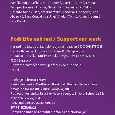
Karačić, Bojan Šošić, Nenad Tanović, Lamija Tanović, Emina
Bošnjak, Nataša Kilibarda, Nenad Jarić Dauenhauer, Delila
Hasanbegović Vukas, Amar Karađuz, Radoslav Dejanović, Dino
Abazović, Saša Ceci, Hilma Unkić. Slađan Tomić, Andrej Madunić i
Lara Pačak.
Podržite naš rad / Support our work
Naš rad možete podržati i donacijama na račun
1610000183780188
kod Raiffesen Bank. Zmaja od Bosne 88, Sarajevo, BiH.
Podaci o korisniku: Društvo Nauka i svijet, Envera Šehovića 58,
71000 Sarajevo
Obavezno naznačite svrhu plaćanja kao “Donacija”.
Hvala!
Plaćanje iz inostranstva:
Banka korisnika: Raiffeisen Bank d.d. Bosna i Hercegovina,
Zmaja od Bosne 88, 71000 Sarajevo, BiH
Podaci o korisniku: Društvo Nauka i svijet, Envera Šehovića 58,
71000 Sarajevo, BiH
IBAN: BA391610000183780188
SWIFT: RZBABA2S
Obavezno naznačite svrhu plaćanja kao “Donacija”