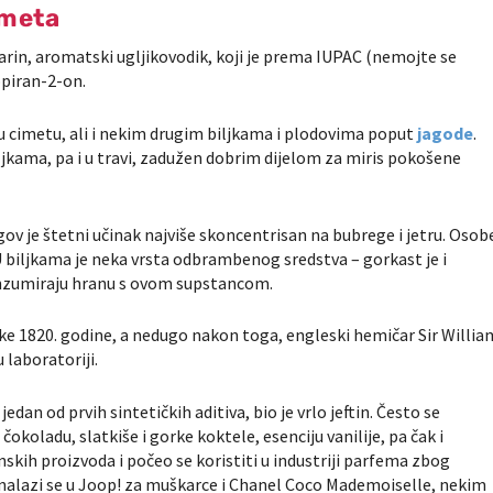
imeta
arin, aromatski ugljikovodik, koji je prema IUPAC (nemojte se
opiran-2-on.
 u cimetu, ali i nekim drugim biljkama i plodovima poput
jagode
.
jkama, pa i u travi, zadužen dobrim dijelom za miris pokošene
ov je štetni učinak najviše skoncentrisan na bubrege i jetru. Osob
U biljkama je neka vrsta odbrambenog sredstva – gorkast je i
konzumiraju hranu s ovom supstancom.
nke 1820. godine, a nedugo nakon toga, engleski hemičar Sir Willia
 laboratoriji.
dan od prvih sintetičkih aditiva, bio je vrlo jeftin. Često se
čokoladu, slatkiše i gorke koktele, esenciju vanilije, pa čak i
skih proizvoda i počeo se koristiti u industriji parfema zbog
nalazi se u Joop! za muškarce i Chanel Coco Mademoiselle, nekim