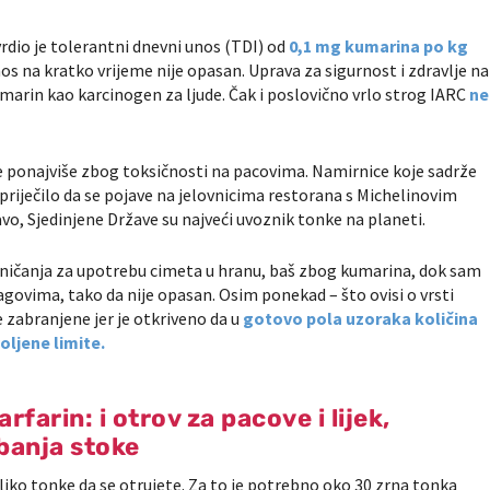
vrdio je tolerantni dnevni unos (TDI) od
0,1 mg kumarina po kg
unos na kratko vrijeme nije opasan. Uprava za sigurnost i zdravlje na
umarin kao karcinogen za ljude. Čak i poslovično vrlo strog IARC
ne
 je ponajviše zbog toksičnosti na pacovima. Namirnice koje sadrže
spriječilo da se pojave na jelovnicima restorana s Michelinovim
vo, Sjedinjene Države su najveći uvoznik tonke na planeti.
raničanja za upotrebu cimeta u hranu, baš zbog kumarina, dok sam
govima, tako da nije opasan. Osim ponekad – što ovisi o vrsti
 zabranjene jer je otkriveno da u
gotovo pola uzoraka količina
oljene limite.
farin: i otrov za pacove i lijek,
ibanja stoke
liko tonke da se otrujete. Za to je potrebno oko 30 zrna tonka