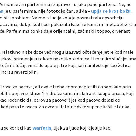
m Armanijevim parfemima i zapravo – u jako puno parfema. Ne, ne
an
je u parfemima, nije fototoksičan, ali da –
upija se kroz kožu
,
 biti problem. Naime, studija koja je posmatrala apsorbciju
acovima, dok je kod ljudi pokazala kako se kumarin metabolizira 
e. Parfemima tonka daje orijentalni, začinski i topao, drvenast
 relativno niske doze već mogu izazvati oštećenje jetre kod male
lijekovi primjenjuju tokom nekoliko sedmica. U manjim slučajevim
 težim slučajevima do upale jetre koja se manifestuje kao žutica.
nci su reverzibilni.
otrove za pacove, ali ovdje treba dobro naglasiti da sam kumarin
dobili spojevi iz klase 4-hidroksikumarinskih antikoagulanasa, koji
kao rodenticid („otrov za pacove“) jer kod pacova dolazi do
 kod pasa te ovaca. Za ovce su letalne dvije supene kašike tonka
u se koristi kao
warfarin
, lijek za ljude koji djeluje kao