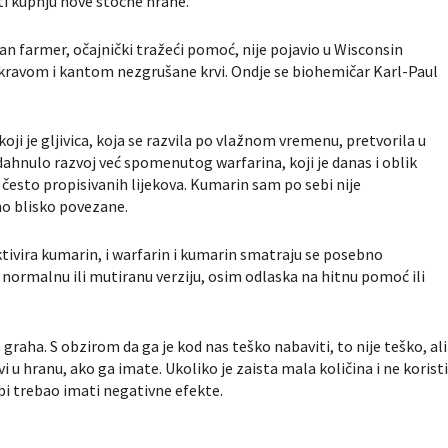
iti kupnju nove stočne hrane.
dan farmer, očajnički tražeći pomoć, nije pojavio u Wisconsin
ravom i kantom nezgrušane krvi. Ondje se biohemičar Karl-Paul
koji je gljivica, koja se razvila po vlažnom vremenu, pretvorila u
ahnulo razvoj već spomenutog warfarina, koji je danas i oblik
često propisivanih lijekova. Kumarin sam po sebi nije
tno blisko povezane.
ktivira kumarin, i warfarin i kumarin smatraju se posebno
normalnu ili mutiranu verziju, osim odlaska na hitnu pomoć ili
graha. S obzirom da ga je kod nas teško nabaviti, to nije teško, ali
i u hranu, ako ga imate. Ukoliko je zaista mala količina i ne korist
 bi trebao imati negativne efekte.