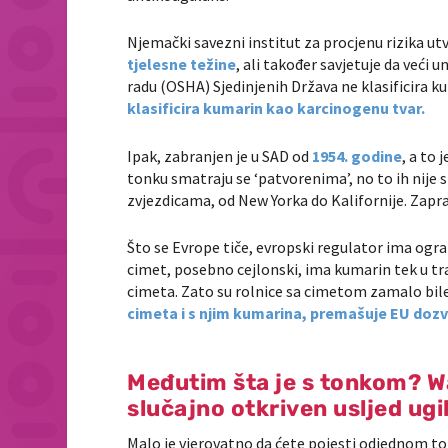
Njemački savezni institut za procjenu rizika ut
tjelesne težine
, ali također savjetuje da veći 
radu (OSHA) Sjedinjenih Država ne klasificira k
klasificira kumarin kao karcinogenu tvar.
Ipak, zabranjen je u SAD od
1954. godine
, a to
tonku smatraju se ‘patvorenima’, no to ih nije 
zvjezdicama, od New Yorka do Kalifornije. Zapra
Što se Evrope tiče, evropski regulator ima og
cimet, posebno cejlonski, ima kumarin tek u tra
cimeta. Zato su rolnice sa cimetom zamalo bile
cimeta i s njim kumarina, premašuje EU dozv
Međutim šta je s tonkom? War
slučajno otkriven usljed ug
Malo je vjerovatno da ćete pojesti odjednom to