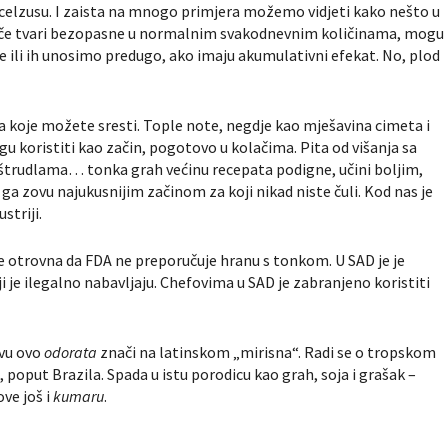
aracelzusu. I zaista na mnogo primjera možemo vidjeti kako nešto u
da inače tvari bezopasne u normalnim svakodnevnim količinama, mogu
 ili ih unosimo predugo, ako imaju akumulativni efekat. No, plod
.
a koje možete sresti. Tople note, negdje kao mješavina cimeta i
gu koristiti kao začin, pogotovo u kolačima. Pita od višanja sa
štrudlama… tonka grah većinu recepata podigne, učini boljim,
i ga zovu najukusnijim začinom za koji nikad niste čuli. Kod nas je
striji.
je otrovna da FDA ne preporučuje hranu s tonkom. U SAD je je
ji je ilegalno nabavljaju. Chefovima u SAD je zabranjeno koristiti
ivu ovo
odorata
znači na latinskom „mirisna“. Radi se o tropskom
 poput Brazila. Spada u istu porodicu kao grah, soja i grašak –
ove još i
kumaru
.