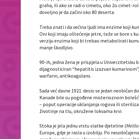
graha, ili ako se radi o cimetu, oko 2o cimet-ro
dovoljno je da začini oko 80 deserta.
Treba znati i da većina ljudi ima enzime koji ku
Oni koji imaju oštećenje jetre, teže se bore s k
verziju enzima koji bi trebao metabolirati kum
manje škodljivo.
90-ih, jedna žena je prispjela u Univerzitetsku 
dijagnosticiran “hepatitis izazvan kumarinom”, 
warfarin, antikoagulans.
Sada već davne 1921. desio se jedan neobičan d
Kanade bile su pogođene misterioznom bolešću, 
– poput operacije uklanjanja rogova ili steriliza
životinje na tlu, okružene lokvama krvi.
Stoka je jela jednu vrstu slatke djeteline (
Melilo
Europe, gdje je rasla u izobilju. Po neuobičajen