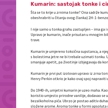
Kumarin: sastojak tonke i c
Šta se to krije u zrnima tonke? Ona sadrže kum
obeshrabriti u čitanju ovog članka) 2H-1-benz
I nije samo u tonka grahu zastupljen – ima ga i
Upravo je kumarin, inače prisutan u mnogim bil
trave.
Kumarin je umjereno toksična supstanca, a njeg
s bolestima jetre ne bi trebale uzimati tonku. 
smanjuje apetit, pa životinje izbjegavaju da 
Kumarin je prvi put izolovan upravo iz zrna to
Henry Perkin otkrio je kako ovaj spoj napraviti u
Do 1940-ih, umjetni kumarin je uzeo maha. Kao je
koristio umjesto prirodne vanilije, dodavao se u 
bezalkoholna pića. Ubrzo je postao aditiv duhan
složene arome. Aroma tonke u formi apsoluta 