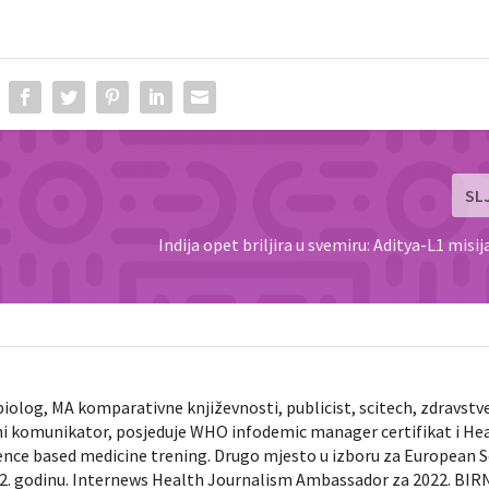
SL
Indija opet briljira u svemiru: Aditya-L1 misi
biolog, MA komparativne književnosti, publicist, scitech, zdravstv
ni komunikator, posjeduje WHO infodemic manager certifikat i He
ence based medicine trening. Drugo mjesto u izboru za European 
022. godinu. Internews Health Journalism Ambassador za 2022. BIR