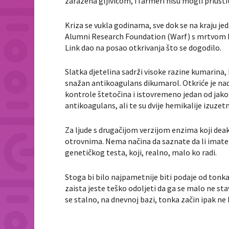
zaražena gljivicom, i farmeri nisu mogli priušt
Kriza se vukla godinama, sve dok se na kraju je
Alumni Research Foundation (Warf) s mrtvom k
Link dao na posao otkrivanja što se dogodilo.
Slatka djetelina sadrži visoke razine kumarina, 
snažan antikoagulans dikumarol. Otkriće je nad
kontrole štetočina i istovremeno jedan od jako 
antikoagulans, ali te su dvije hemikalije izuze
Za ljude s drugačijom verzijom enzima koji dea
otrovnima. Nema načina da saznate da li imate 
genetičkog testa, koji, realno, malo ko radi.
Stoga bi bilo najpametnije biti podaje od tonka 
zaista jeste teško odoljeti da ga se malo ne stav
se stalno, na dnevnoj bazi, tonka začin ipak ne