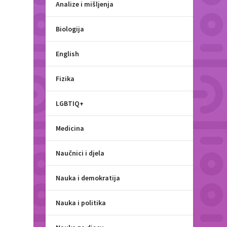
Analize i mišljenja
Biologija
English
Fizika
LGBTIQ+
Medicina
Naučnici i djela
Nauka i demokratija
Nauka i politika