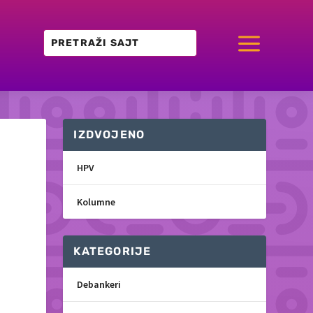
a
IZDVOJENO
HPV
Kolumne
KATEGORIJE
Debankeri