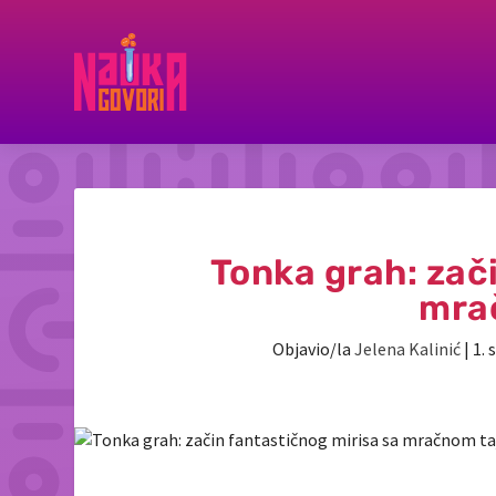
Tonka grah: zač
mra
Objavio/la
Jelena Kalinić
|
1. 