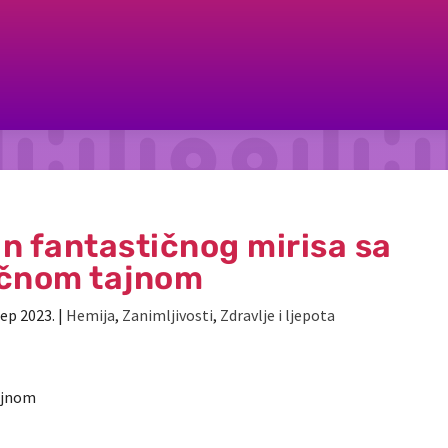
in fantastičnog mirisa sa
čnom tajnom
sep 2023.
|
Hemija
,
Zanimljivosti
,
Zdravlje i ljepota