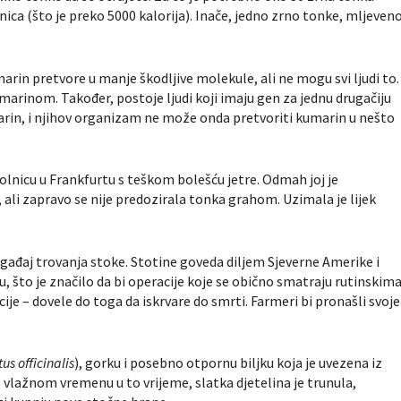
lnica (što je preko 5000 kalorija). Inače, jedno zrno tonke, mljeveno
marin pretvore u manje škodljive molekule, ali ne mogu svi ljudi to.
umarinom. Također, postoje ljudi koji imaju gen za jednu drugačiju
arin, i njihov organizam ne može onda pretvoriti kumarin u nešto
bolnicu u Frankfurtu s teškom bolešću jetre. Odmah joj je
ali zapravo se nije predozirala tonka grahom. Uzimala je lijek
ogađaj trovanja stoke. Stotine goveda diljem Sjeverne Amerike i
što je značilo da bi operacije koje se obično smatraju rutinskim
cije – dovele do toga da iskrvare do smrti. Farmeri bi pronašli svoje
tus officinalis
), gorku i posebno otpornu biljku koja je uvezena iz
o vlažnom vremenu u to vrijeme, slatka djetelina je trunula,