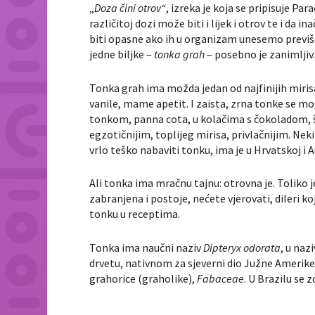
„
Doza čini otrov“
, izreka je koja se pripisuje P
različitoj dozi može biti i lijek i otrov te i 
biti opasne ako ih u organizam unesemo previše
jedne biljke –
tonka grah
– posebno je zanimljiv
Tonka grah ima možda jedan od najfinijih miris
vanile, mame apetit. I zaista, zrna tonke se mo
tonkom, panna cota, u kolačima s čokoladom, 
egzotičnijim, toplijeg mirisa, privlačnijim. Nek
vrlo teško nabaviti tonku, ima je u Hrvatskoj i Au
Ali tonka ima mračnu tajnu: otrovna je. Toliko 
zabranjena i postoje, nećete vjerovati, dileri ko
tonku u receptima.
Tonka ima naučni naziv
Dipteryx odorata
, u naz
drvetu, nativnom za sjeverni dio Južne Amerike,
grahorice (graholike),
Fabaceae
. U Brazilu se z