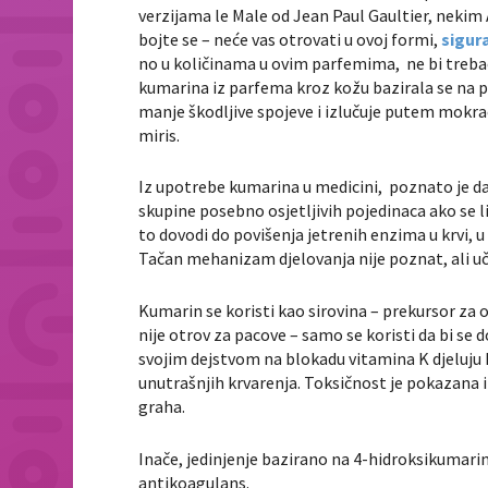
verzijama le Male od Jean Paul Gaultier, neki
bojte se – neće vas otrovati u ovoj formi,
sigur
no u količinama u ovim parfemima, ne bi trebao
kumarina iz parfema kroz kožu bazirala se na p
manje škodljive spojeve i izlučuje putem mokrać
miris.
Iz upotrebe kumarina u medicini, poznato je da
skupine posebno osjetljivih pojedinaca ako se 
to dovodi do povišenja jetrenih enzima u krvi, u
Tačan mehanizam djelovanja nije poznat, ali uči
Kumarin se koristi kao sirovina – prekursor za 
nije otrov za pacove – samo se koristi da bi se 
svojim dejstvom na blokadu vitamina K djeluju 
unutrašnjih krvarenja. Toksičnost je pokazana i
graha.
Inače, jedinjenje bazirano na 4-hidroksikumarin
antikoagulans.