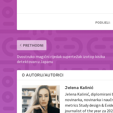
PODIJELI:
PRETHODNI
Dvostruko magični rijedak supertežak izotop kisika
detektovan u Japanu
O AUTORU/AUTORICI
Jelena Kalinić
Jelena Kalinić, diplomirani 
novinarka, novinarka i nauč
metrics Study design & Evid
journalist of the year za 2