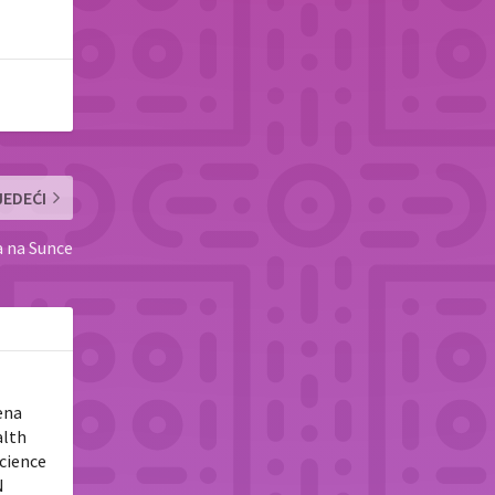
JEDEĆI
ja na Sunce
ena
alth
Science
N