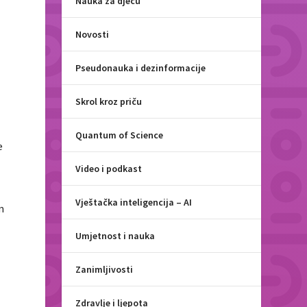
Nauka za djecu
Novosti
Pseudonauka i dezinformacije
Skrol kroz priču
Quantum of Science
e
Video i podkast
Vještačka inteligencija – AI
m
Umjetnost i nauka
Zanimljivosti
Zdravlje i ljepota