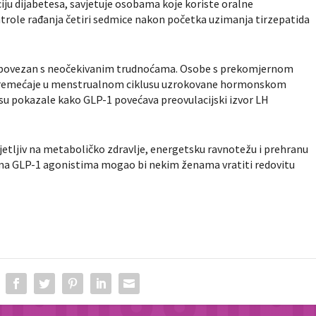
iju dijabetesa, savjetuje osobama koje koriste oralne
role rađanja četiri sedmice nakon početka uzimanja tirzepatida
iti povezan s neočekivanim trudnoćama. Osobe s prekomjernom
poremećaje u menstrualnom ciklusu uzrokovane hormonskom
su pokazale kako GLP-1 povećava preovulacijski izvor LH
osjetljiv na metaboličko zdravlje, energetsku ravnotežu i prehranu
vima GLP-1 agonistima mogao bi nekim ženama vratiti redovitu