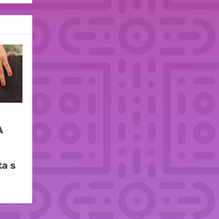
A
i
ta s