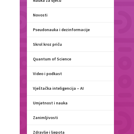
Nauka za djecu
Novosti
Pseudonauka i dezinformacije
Skrol kroz priču
Quantum of Science
Video i podkast
Vještačka inteligencija – AI
i
Umjetnost i nauka
Zanimljivosti
Zdravlje i ljepota