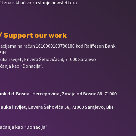
štena isključivo za slanje newslettera.
 / Support our work
nacijama na račun
1610000183780188 kod Raiffesen Bank.
BiH.
uka i svijet, Envera Šehovića 58, 71000 Sarajevo
anja kao “Donacija”.
Bank d.d. Bosna i Hercegovina, Zmaja od Bosne 88, 71000
auka i svijet, Envera Šehovića 58, 71000 Sarajevo, BiH
aćanja kao “Donacija”