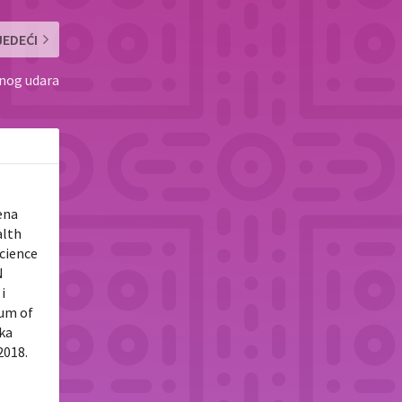
JEDEĆI
nog udara
ena
alth
Science
N
i
tum of
uka
2018.