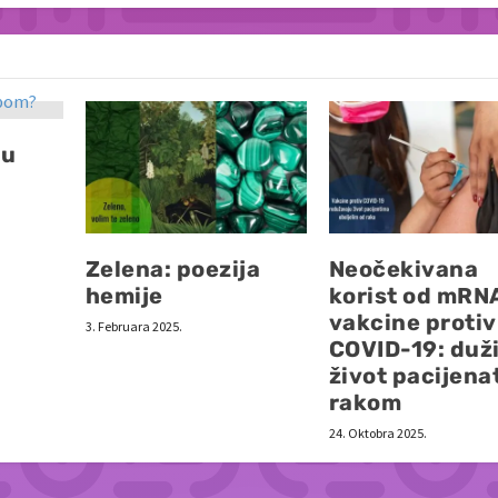
šu
Zelena: poezija
Neočekivana
hemije
korist od mRN
vakcine protiv
3. Februara 2025.
COVID-19: duž
život pacijena
rakom
24. Oktobra 2025.