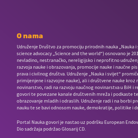
O nama
Udruženje Društvo za promociju prirodnih nauka „Nauka i s
science advocacy „Science and the world“) osnovano je 2017
nevladino, nestranačko, nereligijsko i neprofitno udružen
razvoja nauke i obrazovanja, promocije nauke i naučne pis
prava i civilnog društva. Udruženje „Nauka i svijet“ promič
primijenjene i razvojne nauke), ali i društvene nauke kroz
novinarstvo, radi na razvoju naučnog novinarstva u BiH i 
govori te povezane kanale društvenih mreža i podkaste t
obrazovanje mladih i odraslih. Udruženje radi i na borbi p
nauku te se bavi odnosom nauke, demokratije, politike i d
Portal Nauka govori je nastao uz podršku European End
Dio sadržaja podržao Glosarij CD.