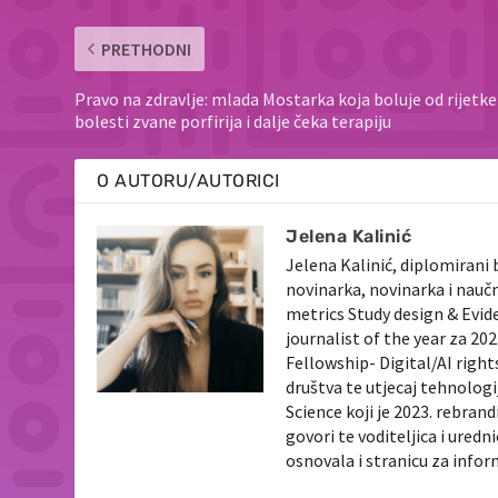
PRETHODNI
Pravo na zdravlje: mlada Mostarka koja boluje od rijetke
bolesti zvane porfirija i dalje čeka terapiju
O AUTORU/AUTORICI
Jelena Kalinić
Jelena Kalinić, diplomirani 
novinarka, novinarka i nauč
metrics Study design & Evid
journalist of the year za 2
Fellowship- Digital/AI righ
društva te utjecaj tehnologi
Science koji je 2023. rebran
govori te voditeljica i ured
osnovala i stranicu za info