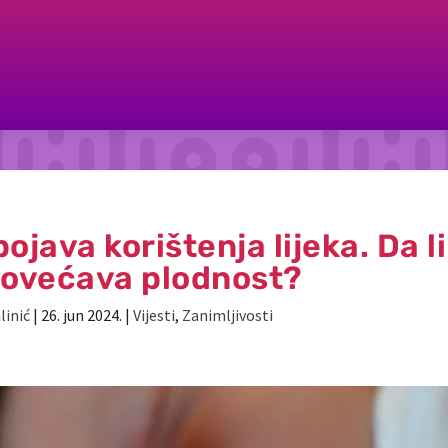
java korištenja lijeka. Da li
 povećava plodnost?
linić
|
26. jun 2024.
|
Vijesti
,
Zanimljivosti