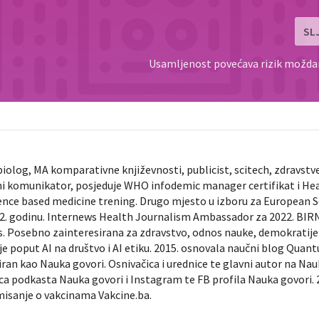
SL
Usamljenost povećava rizik možda
biolog, MA komparativne književnosti, publicist, scitech, zdravstv
ni komunikator, posjeduje WHO infodemic manager certifikat i He
ence based medicine trening. Drugo mjesto u izboru za European 
022. godinu. Internews Health Journalism Ambassador za 2022. BIR
ts. Posebno zainteresirana za zdravstvo, odnos nauke, demokratije 
je poput AI na društvo i AI etiku. 2015. osnovala naučni blog Quan
diran kao Nauka govori. Osnivačica i urednice te glavni autor na Na
nica podkasta Nauka govori i Instagram te FB profila Nauka govori. 
rmisanje o vakcinama Vakcine.ba.