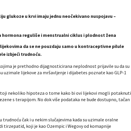
aciju glukoze u krvi imaju jednu neočekivano nuspojavu –
sa hormona reguliše i menstrualni ciklus i plodnost žena
 lijekovima da se ne pouzdaju samo u kontraceptivne pilule
le izbjeći trudnoću.
 kojima je prethodno dijagnosticirana neplodnost prijavile su da su
 uzimale lijekove za mršavljenje i dijabetes poznate kao GLP-1
 postoji nekoliko hipoteza o tome kako bi ovi lijekovi mogli potaknut
ezene s terapijom. No dok više podataka ne bude dostupno, tačan
su trudnoću čak i u nekim slučajevima kada su uzimale oralne
odi tirzepatid, koji je kao Ozempic i Wegovy od komapnije