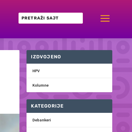
a
IZDVOJENO
HPV
Kolumne
KATEGORIJE
Debankeri