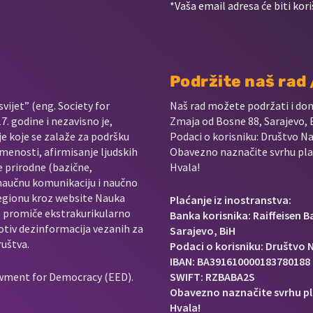
*Vaša email adresa će biti kori
Podržite naš rad
vijet” (eng. Society for
Naš rad možete podržati i do
. godine i nezavisno je,
Zmaja od Bosne 88, Sarajevo, 
je koje se zalaže za podršku
Podaci o korisniku: Društvo Na
menosti, afirmisanje ljudskih
Obavezno naznačite svrhu plać
e prirodne (bazične,
Hvala!
 naučnu komunikaciju i naučno
regionu kroz website Nauka
Plaćanje iz inostranstva:
e promiče ekstrakurikularno
Banka korisnika: Raiffeisen 
rotiv dezinformacija vezanih za
Sarajevo, BiH
ruštva.
Podaci o korisniku: Društvo N
IBAN: BA391610000183780188
owment for Democracy (EED).
SWIFT: RZBABA2S
Obavezno naznačite svrhu pl
Hvala!