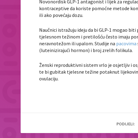
Novonordisk GLP-1 antagonist i lijek za regulac
kontraceptive da koriste pomoćne metode kont
ili ako povećaju dozu.
Naučnici istražuju ideju da bi GLP-1 mogao b
tjelesnom težinom i pretilošću često imaju 
neravnotežom ili upalom. Studije na
pacovima
(luteinizirajući hormon) i broj zrelih folikula.
Ženski reproduktivni sistem vrlo je osjetljiv i 
te bi gubitak tjelesne težine potaknut lijeko
ovulaciju.
PODIJELI: