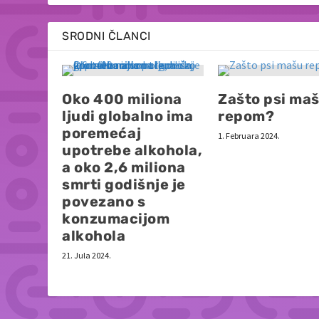
SRODNI ČLANCI
Oko 400 miliona
Zašto psi ma
ljudi globalno ima
repom?
poremećaj
1. Februara 2024.
upotrebe alkohola,
a oko 2,6 miliona
smrti godišnje je
povezano s
konzumacijom
alkohola
21. Jula 2024.