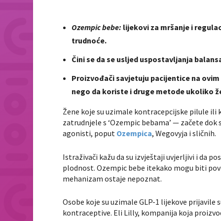
Ozempic bebe:
lijekovi za mršanje i regul
trudnoće.
Čini se da se usljed uspostavljanja balan
Proizvođači savjetuju pacijentice na ovim
nego da koriste i druge metode ukoliko že
Žene koje su uzimale kontracepcijske pilule ili
zatrudnjele s ‘Ozempic bebama’ — začete dok su
agonisti, poput
Ozempica
, Wegovyja i sličnih.
Istraživači kažu da su izvještaji uvjerljivi i da
plodnost. Ozempic bebe itekako mogu biti pov
mehanizam ostaje nepoznat.
Osobe koje su uzimale GLP-1 lijekove prijavile 
kontraceptive. Eli Lilly, kompanija koja proizv