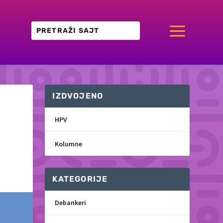
a
IZDVOJENO
HPV
Kolumne
KATEGORIJE
Debankeri