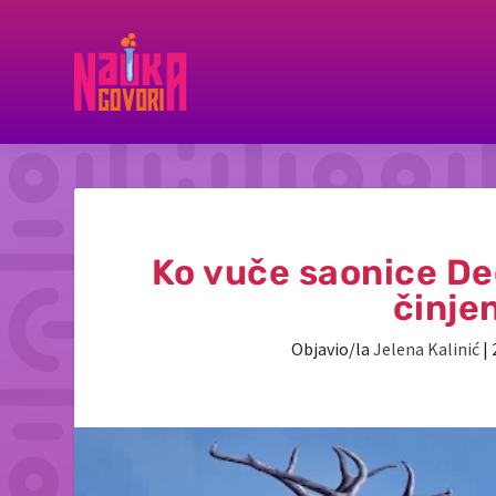
Ko vuče saonice Ded
činje
Objavio/la
Jelena Kalinić
|