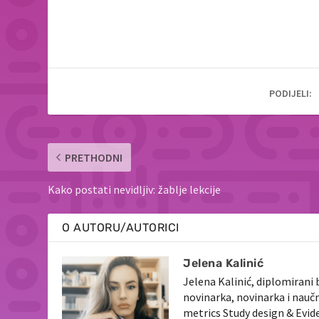
PODIJELI:
PRETHODNI
Kako postati nevidljiv: žablje lekcije
O AUTORU/AUTORICI
Jelena Kalinić
Jelena Kalinić, diplomirani 
novinarka, novinarka i nauč
metrics Study design & Evid