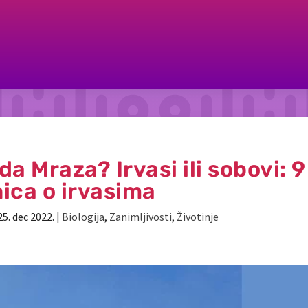
a Mraza? Irvasi ili sobovi: 9
nica o irvasima
25. dec 2022.
|
Biologija
,
Zanimljivosti
,
Životinje