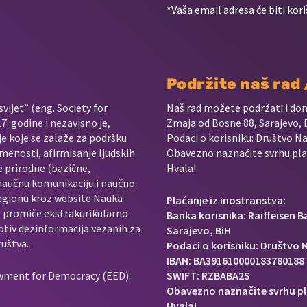
*Vaša email adresa će biti kori
Podržite naš rad
vijet” (eng. Society for
Naš rad možete podržati i do
. godine i nezavisno je,
Zmaja od Bosne 88, Sarajevo, 
je koje se zalaže za podršku
Podaci o korisniku: Društvo Na
menosti, afirmisanje ljudskih
Obavezno naznačite svrhu plać
e prirodne (bazične,
Hvala!
 naučnu komunikaciju i naučno
regionu kroz website Nauka
Plaćanje iz inostranstva:
e promiče ekstrakurikularno
Banka korisnika: Raiffeisen 
rotiv dezinformacija vezanih za
Sarajevo, BiH
ruštva.
Podaci o korisniku: Društvo N
IBAN: BA391610000183780188
owment for Democracy (EED).
SWIFT: RZBABA2S
Obavezno naznačite svrhu pl
Hvala!