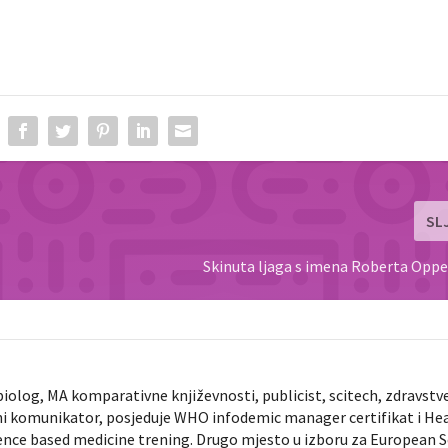
SL
Skinuta ljaga s imena Roberta Opp
biolog, MA komparativne književnosti, publicist, scitech, zdravstv
ni komunikator, posjeduje WHO infodemic manager certifikat i He
ence based medicine trening. Drugo mjesto u izboru za European 