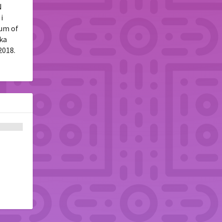
N
i
tum of
uka
2018.