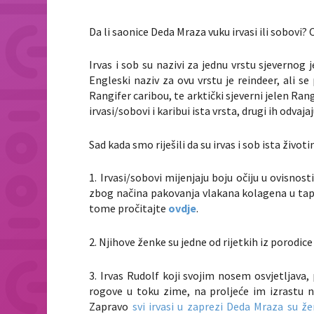
Da li saonice Deda Mraza vuku irvasi ili sobovi? 
Irvas i sob su nazivi za jednu vrstu sjeverno
Engleski naziv za ovu vrstu je reindeer, ali 
Rangifer caribou
, te arktički sjeverni jelen
Rang
irvasi/sobovi i karibui ista vrsta, drugi ih odvaja
Sad kada smo riješili da su irvas i sob ista život
1. Irvasi/sobovi mijenjaju boju očiju u ovisnost
zbog načina pakovanja vlakana kolagena u
tap
tome pročitajte
ovdje
.
2. Njihove ženke su jedne od rijetkih iz porodice
3. Irvas Rudolf koji svojim nosem osvjetljava
rogove u toku zime, na proljeće im izrastu no
Zapravo
svi irvasi u zaprezi Deda Mraza su ž