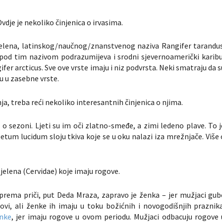
Ovdje je nekoliko činjenica o irvasima.
g jelena, latinskog/naučnog/znanstvenog naziva
Rangifer tarandu
se pod tim nazivom podrazumijeva i srodni sjevernoamerički karibu
ifer arcticus
. Sve ove vrste imaju i niz podvrsta. Neki smatraju da s
ju u zasebne vrste.
inja, treba reći nekoliko interesantnih činjenica o njima.
i o sezoni. Ljeti su im oči zlatno-smeđe, a zimi ledeno plave. To j
etum lucidum
sloju tkiva koje se u oku nalazi iza mrežnjače. Više 
 jelena (
Cervidae
) koje imaju rogove.
, prema priči, put Deda Mraza, zapravo je ženka – jer mužjaci gub
vi, ali ženke ih imaju u toku božićnih i novogodišnjih praznika
enke
, jer imaju rogove u ovom periodu. Mužjaci odbacuju rogove 