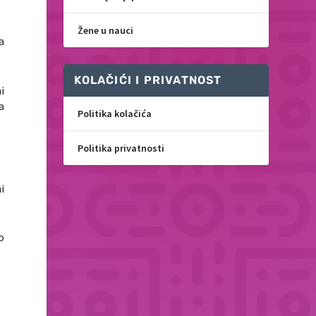
Žene u nauci
a
KOLAČIĆI I PRIVATNOST
i
a
Politika kolačića
Politika privatnosti
i
o