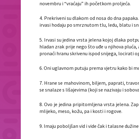
novembru i “vraćaju” ih početkom proljeća.
4. Prekriveni su dlakom od nosa do dna papaka.
irvasi hodaju po smrznutom tlu, ledu, blatu i sn
5. Irvasi su jedina vrsta jelena kojoj dlaka pot
hladan zrak prije nego što uđe u njihova pluća
pronaći hranu skrivenu ispod snijega, locirati 
6. Oni uglavnom putuju prema vjetru kako bi mog
7. Hrane se mahovinom, biljem, paprati, travom
se snalaze s lišajevima (koji se nazivaju i sobov
8. Ovo je jedina pripitomljena vrsta jelena. Za
mlijeko, meso, kožu, pa i kosti i rogove.
9. Imaju poboljšan vid i vide čak i talasne duži