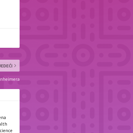
JEDEĆI
enheimera
ena
alth
Science