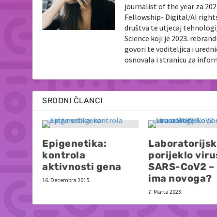
journalist of the year za 2
Fellowship- Digital/AI righ
društva te utjecaj tehnologi
Science koji je 2023. rebran
govori te voditeljica i ured
osnovala i stranicu za info
SRODNI ČLANCI
Epigenetika:
Laboratorijs
kontrola
porijeklo vir
aktivnosti gena
SARS-CoV2 – 
ima novoga?
16. Decembra 2015.
7. Marta 2023.