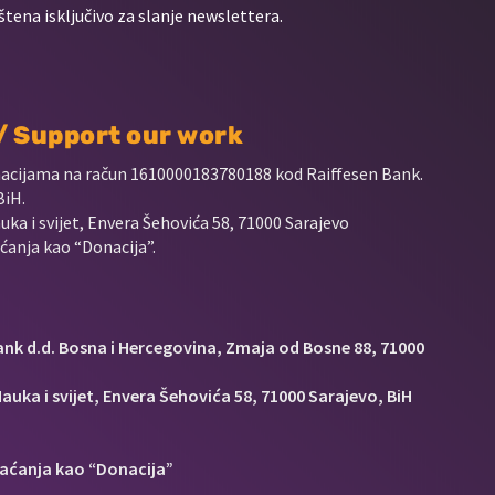
štena isključivo za slanje newslettera.
 / Support our work
nacijama na račun
1610000183780188 kod Raiffesen Bank.
BiH.
uka i svijet, Envera Šehovića 58, 71000 Sarajevo
anja kao “Donacija”.
Bank d.d. Bosna i Hercegovina, Zmaja od Bosne 88, 71000
auka i svijet, Envera Šehovića 58, 71000 Sarajevo, BiH
aćanja kao “Donacija”