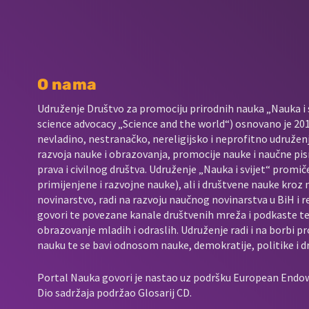
O nama
Udruženje Društvo za promociju prirodnih nauka „Nauka i s
science advocacy „Science and the world“) osnovano je 2017
nevladino, nestranačko, nereligijsko i neprofitno udružen
razvoja nauke i obrazovanja, promocije nauke i naučne pis
prava i civilnog društva. Udruženje „Nauka i svijet“ promič
primijenjene i razvojne nauke), ali i društvene nauke kroz
novinarstvo, radi na razvoju naučnog novinarstva u BiH i 
govori te povezane kanale društvenih mreža i podkaste t
obrazovanje mladih i odraslih. Udruženje radi i na borbi p
nauku te se bavi odnosom nauke, demokratije, politike i d
Portal Nauka govori je nastao uz podršku European End
Dio sadržaja podržao Glosarij CD.