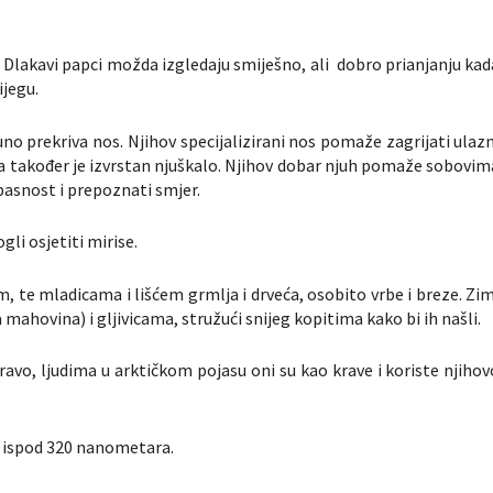
 Dlakavi papci možda izgledaju smiješno, ali dobro prianjanju kad
ijegu.
puno prekriva nos. Njihov specijalizirani nos pomaže zagrijati ulazn
, a također je izvrstan njuškalo. Njihov dobar njuh pomaže sobovim
opasnost i prepoznati smjer.
li osjetiti mirise.
, te mladicama i lišćem grmlja i drveća, osobito vrbe i breze. Zim
a mahovina) i gljivicama, stružući snijeg kopitima kako bi ih našli.
pravo, ljudima u arktičkom pojasu oni su kao krave i koriste njihov
ne ispod 320 nanometara.