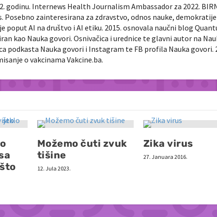
022. godinu. Internews Health Journalism Ambassador za 2022. BIR
ts. Posebno zainteresirana za zdravstvo, odnos nauke, demokratije 
je poput AI na društvo i AI etiku. 2015. osnovala naučni blog Quan
diran kao Nauka govori. Osnivačica i urednice te glavni autor na Na
nica podkasta Nauka govori i Instagram te FB profila Nauka govori. 
rmisanje o vakcinama Vakcine.ba.
ko
Možemo čuti zvuk
Zika virus
usa
tišine
27. Januara 2016.
što
12. Jula 2023.