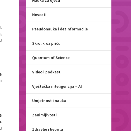
Nauka za djecu
Novosti
s.
Pseudonauka i dezinformacije
,
u
Skrol kroz priču
Quantum of Science
Video i podkast
e
o
Vještačka inteligencija – AI
Umjetnost i nauka
e
Zanimljivosti
.
u
Zdravlje i ljepota