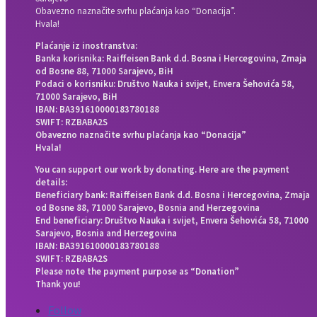
Obavezno naznačite svrhu plaćanja kao “Donacija”.
Hvala!
Plaćanje iz inostranstva:
Banka korisnika: Raiffeisen Bank d.d. Bosna i Hercegovina, Zmaja
od Bosne 88, 71000 Sarajevo, BiH
Podaci o korisniku: Društvo Nauka i svijet, Envera Šehovića 58,
71000 Sarajevo, BiH
IBAN: BA391610000183780188
SWIFT: RZBABA2S
Obavezno naznačite svrhu plaćanja kao “Donacija”
Hvala!
You can support our work by donating. Here are the payment
details:
Beneficiary bank: Raiffeisen Bank d.d. Bosna i Hercegovina, Zmaja
od Bosne 88, 71000 Sarajevo, Bosnia and Herzegovina
End beneficiary: Društvo Nauka i svijet, Envera Šehovića 58, 71000
Sarajevo, Bosnia and Herzegovina
IBAN: BA391610000183780188
SWIFT: RZBABA2S
Please note the payment purpose as “Donation”
Thank you!
Follow