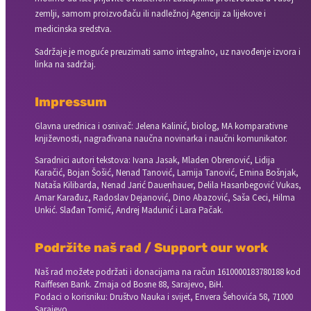
zemlji, samom proizvođaču ili nadležnoj Agenciji za lijekove i
medicinska sredstva.
Sadržaje je moguće preuzimati samo integralno, uz navođenje izvora i
linka na sadržaj.
Impressum
Glavna urednica i osnivač: Jelena Kalinić, biolog, MA komparativne
književnosti, nagrađivana naučna novinarka i naučni komunikator.
Saradnici autori tekstova: Ivana Jasak, Mladen Obrenović, Lidija
Karačić, Bojan Šošić, Nenad Tanović, Lamija Tanović, Emina Bošnjak,
Nataša Kilibarda, Nenad Jarić Dauenhauer, Delila Hasanbegović Vukas,
Amar Karađuz, Radoslav Dejanović, Dino Abazović, Saša Ceci, Hilma
Unkić. Slađan Tomić, Andrej Madunić i Lara Pačak.
Podržite naš rad / Support our work
Naš rad možete podržati i donacijama na račun
1610000183780188 kod
Raiffesen Bank. Zmaja od Bosne 88, Sarajevo, BiH.
Podaci o korisniku: Društvo Nauka i svijet, Envera Šehovića 58, 71000
Sarajevo