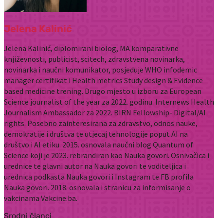
Jelena Kalinić
Jelena Kalinić, diplomirani biolog, MA komparativne
književnosti, publicist, scitech, zdravstvena novinarka,
novinarka i naučni komunikator, posjeduje WHO infodemic
manager certifikat i Health metrics Study design & Evidence
based medicine trening. Drugo mjesto u izboru za European
Science journalist of the year za 2022. godinu. Internews Health
Journalism Ambassador za 2022. BIRN Fellowship- Digital/AI
rights. Posebno zainteresirana za zdravstvo, odnos nauke,
demokratije i društva te utjecaj tehnologije poput AI na
društvo i AI etiku. 2015. osnovala naučni blog Quantum of
Science koji je 2023. rebrandiran kao Nauka govori. Osnivačica i
urednice te glavni autor na Nauka govori te voditeljica i
urednica podkasta Nauka govori i Instagram te FB profila
Nauka govori. 2018. osnovala i stranicu za informisanje o
vakcinama Vakcine.ba.
Srodni članci