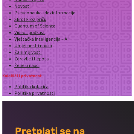
Novosti
Pseudonauka i dezinformacije
Skrol kroz priču
Quantum of Science
Video i podkast
Vještačka inteligencija – AI
Umjetnost i nauka
Zanimljivosti
Zdravlje i ljepota
Žene u nauci
Kolačići i privatnost
Politika kolačića
Politika privatnosti
Pretplati se na