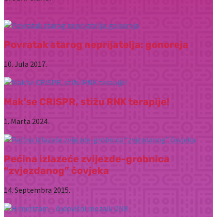
Povratak starog neprijatelja: gonoreja
10. Jula 2017.
Mak'se CRISPR, stižu RNK terapije!
1. Marta 2024.
Pećina izlazeće zvijezde-grobnica
“zvjezdanog” čovjeka
14. Septembra 2015.