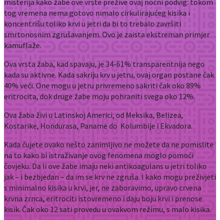
misterija kako žabe ove vrste prežive ovaj noćni podvig: tokom
tog vremena nema gotovo nimalo cirkulirajućeg kisika i
koncentrišu toliko krvi u jetri da bi to trebalo završiti
smrtonosnim zgrušavanjem. Ovo je zaista ekstreman primjer
kamuflaže.
Ova vrsta žaba, kad spavaju, je 34-61% transparentnija nego
kada su aktivne. Kada sakriju krv u jetru, ovaj organ postane čak
40% veći. One mogu u jetru privremeno sakriti čak oko 89%
eritrocita, dok druge žabe moju pohraniti svega oko 12%.
Ova žaba živi u Latinskoj Americi, od Meksika, Belizea,
Kostarike, Hondurasa, Paname do Kolumbije i Ekvadora.
Kada čujete ovako nešto zanimljivo ne možete da ne pomislite
na to kako bi istraživanje ovog fenomena moglo pomoći
čovjeku. Da li ove žabe imaju neki antikoagulans u jetri toliko
jak – i bezbjedan – da im se krv ne zgruša. I kako mogu preživjeti
s minimalno kisika u krvi, jer, ne zaboravimo, upravo crvena
krvna zrnca, eritrociti istovremeno i daju boju krvi i prenose
kisik. Čak oko 12 sati provedu u ovakvom režimu, s malo kisika.