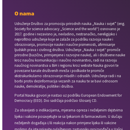
O nama
Udruženje Društvo za promociju prirodnih nauka „Nauka i svijet” (eng.
Society for science advocacy „Science and the world“) osnovano je
2017. godine i nezavisno je, nevladino, nestranačko, nereligijsko i
neprofitno udruženje koje se zalaže za podršku razvoja nauke i
obrazovanja, promocije nauke i naučne pismenosti, afirmisanje
ljudskih prava i civilnog društva. Udruženje „Nauka i svijet“ promiče
prirodne (bazične, primijenjene i razvojne nauke), ali i društvene nauke
kroz naučnu komunikaciju i naučno novinarstvo, radi na razvoju
naučnog novinarstva u BiH i regionu kroz website Nauka govori te
povezane kanale društvenih mreža i podkaste te promiče
ekstrakurikularno obrazovanje mladih i odraslih. Udruženje radi i na
borbi protiv dezinformacija vezanih za nauku te se bavi odnosom
nauke, demokratije, politike i društva.
Portal Nauka govori je nastao uz podršku European Endowment for
Democracy (EED). Dio sadržaja podržao Glosarij CD.
Za obavijesti o indikacijama, mjerama opreza i neželjenim dejstvima
lijeka i vakcine posavjetujte se sa ljekarom ili farmaceutom. U slučaju
neželjenih događaja i/ili reakcija nakon primjene lijeka ili vakcine
molimo da iste prijavite ovlaštenom zastupniku proizvođača u Vašoj