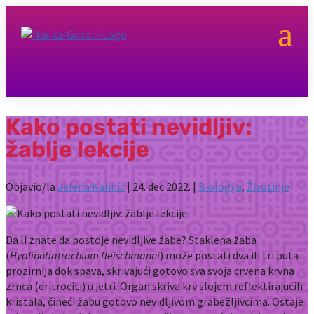
a
Kako postati nevidljiv:
žablje lekcije
Objavio/la
Jelena Kalinić
|
24. dec 2022.
|
Biologija
,
Životinje
Da li znate da postoje nevidljive žabe? Staklena žaba
(
Hyalinobatrachium fleischmanni
) može postati dva ili tri puta
prozirnija dok spava, skrivajući gotovo sva svoja crvena krvna
zrnca (eritrociti) u jetri. Organ skriva krv slojem reflektirajućih
kristala, čineći žabu gotovo nevidljivom grabežljivcima. Ostaje