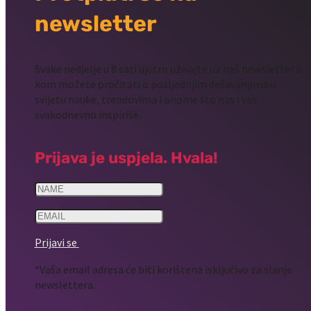
newsletter
Svake nedjelje u 8 sati ujutro uživajte uz naš newsletter u
kom možete pročitati o posljednjim dešavanjima u
svijetu nauke, trendovima i onome što nas i vas
svakodnevno inspiriše.
Prijava je uspjela. Hvala!
Prijavi se
*Vaša email adresa će biti korištena isključivo za slanje
newslettera.