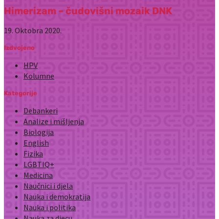
Himerizam – čudovišni mozaik DNK
19. Oktobra 2020.
Izdvojeno
HPV
Kolumne
Kategorije
Debankeri
Analize i mišljenja
Biologija
English
Fizika
LGBTIQ+
Medicina
Naučnici i djela
Nauka i demokratija
Nauka i politika
Nauka za djecu