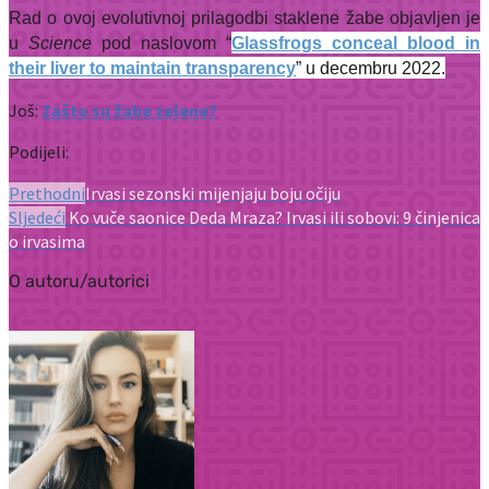
Rad o ovoj evolutivnoj prilagodbi staklene žabe objavljen je
u
Science
pod naslovom “
Glassfrogs conceal blood in
their liver to maintain transparency
” u decembru 2022.
Još:
Zašto su žabe zelene?
Podijeli:
Prethodni
Irvasi sezonski mijenjaju boju očiju
Sljedeći
Ko vuče saonice Deda Mraza? Irvasi ili sobovi: 9 činjenica
o irvasima
O autoru/autorici