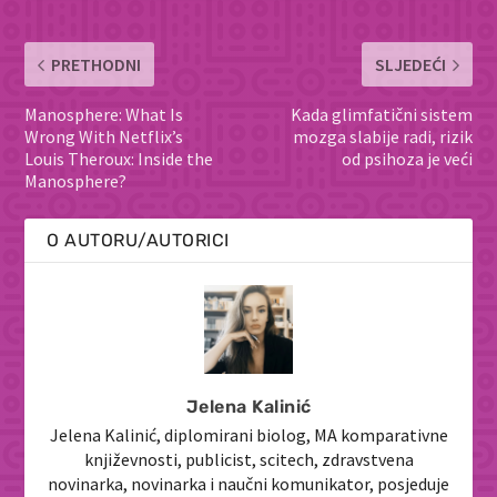
PRETHODNI
SLJEDEĆI
Manosphere: What Is
Kada glimfatični sistem
Wrong With Netflix’s
mozga slabije radi, rizik
Louis Theroux: Inside the
od psihoza je veći
Manosphere?
O AUTORU/AUTORICI
Jelena Kalinić
Jelena Kalinić, diplomirani biolog, MA komparativne
književnosti, publicist, scitech, zdravstvena
novinarka, novinarka i naučni komunikator, posjeduje