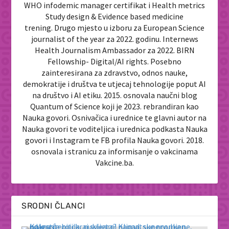
WHO infodemic manager certifikat i Health metrics
Study design & Evidence based medicine
trening. Drugo mjesto u izboru za European Science
journalist of the year za 2022. godinu. Internews
Health Journalism Ambassador za 2022. BIRN
Fellowship- Digital/AI rights. Posebno
zainteresirana za zdravstvo, odnos nauke,
demokratije i društva te utjecaj tehnologije poput AI
na društvo i AI etiku. 2015. osnovala naučni blog
Quantum of Science koji je 2023. rebrandiran kao
Nauka govori. Osnivačica i urednice te glavni autor na
Nauka govori te voditeljica i urednica podkasta Nauka
govori i Instagram te FB profila Nauka govori. 2018.
osnovala i stranicu za informisanje o vakcinama
Vakcine.ba.
SRODNI ČLANCI