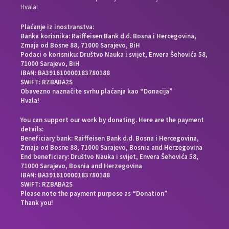
Hvala!
Plaćanje iz inostranstva:
Banka korisnika: Raiffeisen Bank d.d. Bosna i Hercegovina,
Zmaja od Bosne 88, 71000 Sarajevo, BiH
Podaci o korisniku: Društvo Nauka i svijet, Envera Šehovića 58,
71000 Sarajevo, BiH
IBAN: BA391610000183780188
SWIFT: RZBABA2S
Obavezno naznačite svrhu plaćanja kao “Donacija”
Hvala!
You can support our work by donating. Here are the payment
details:
Beneficiary bank: Raiffeisen Bank d.d. Bosna i Hercegovina,
Zmaja od Bosne 88, 71000 Sarajevo, Bosnia and Herzegovina
End beneficiary: Društvo Nauka i svijet, Envera Šehovića 58,
71000 Sarajevo, Bosnia and Herzegovina
IBAN: BA391610000183780188
SWIFT: RZBABA2S
Please note the payment purpose as “Donation”
Thank you!