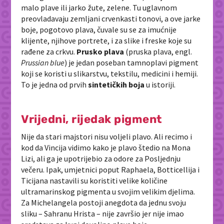
malo plave ili jarko žute, zelene. Tu uglavnom
preovladavaju zemljani crvenkasti tonovi, a ove jarke
boje, pogotovo plava, čuvale su se za imućnije
klijente, njihove portrete, i za slike i freske koje su
rađene za crkvu.
Prusko plava
(pruska plava, engl.
Prussian blue
) je jedan poseban tamnoplavi pigment
koji se koristi u slikarstvu, tekstilu, medicini i hemiji.
To je jedna od prvih
sintetičkih boja
u istoriji.
Vrijedni, rijedak pigment
Nije da stari majstori nisu voljeli plavo. Ali recimo i
kod da Vincija vidimo kako je plavo štedio na Mona
Lizi, ali ga je upotrijebio za odore za Posljednju
večeru. Ipak, umjetnici poput Raphaela, Botticellija i
Ticijana nastavili su koristiti velike količine
ultramarinskog pigmenta u svojim velikim djelima.
Za Michelangela postoji anegdota da jednu svoju
sliku – Sahranu Hrista – nije završio jer nije imao