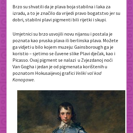
Brzo su shvatili da je plava boja stabilna i laka za
izradu, a to je značilo da vrijedi pravo bogatstvo jer su
dobri, stabilni plavi pigmenti bili rijetki i skupi.
Umjetnici su brzo usvojili novu nijansu i postala je
poznata kao pruska plava ili berlinska plava. Možete
ga vidjeti u bilo kojem muzeju: Gainsborough ga je
koristio – sjetimo se čuvene slike Plavi dječak, kao i
Picasso. Ovaj pigment se nalazi u Zvjezdanoj noći
Van Gogha i jedan je od pigmenata korištenih u
poznatom Hokusaijevoj grafici
Veliki val kod
Kanagawe
.