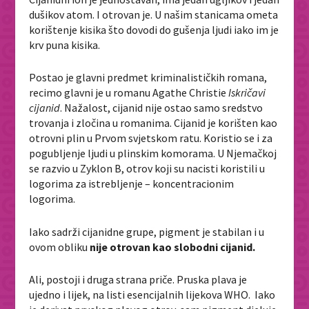
dušikov atom. I otrovan je. U našim stanicama ometa
korištenje kisika što dovodi do gušenja ljudi iako im je
krv puna kisika.
Postao je glavni predmet kriminalističkih romana,
recimo glavni je u romanu Agathe Christie
Iskričavi
cijanid
. Nažalost, cijanid nije ostao samo sredstvo
trovanja i zločina u romanima. Cijanid je korišten kao
otrovni plin u Prvom svjetskom ratu. Koristio se i za
pogubljenje ljudi u plinskim komorama. U Njemačkoj
se razvio u Zyklon B, otrov koji su nacisti koristili u
logorima za istrebljenje – koncentracionim
logorima.
Iako sadrži cijanidne grupe, pigment je stabilan i u
ovom obliku
nije otrovan kao slobodni cijanid.
Ali, postoji i druga strana priče. Pruska plava je
ujedno i lijek, na listi esencijalnih lijekova WHO. Iako