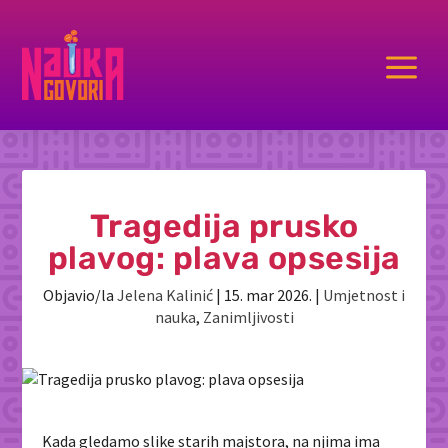
a
Tragedija prusko
plavog: plava opsesija
Objavio/la
Jelena Kalinić
|
15. mar 2026.
|
Umjetnost i
nauka
,
Zanimljivosti
Kada gledamo slike starih majstora, na njima ima