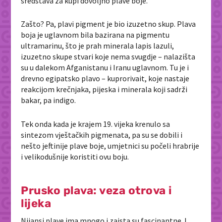
sredstava za kupi dovoljno plave boje.
Zašto? Pa, plavi pigment je bio izuzetno skup. Plava
boja je uglavnom bila bazirana na pigmentu
ultramarinu, što je prah minerala lapis lazuli,
izuzetno skupe stvari koje nema svugdje – nalazišta
su u dalekom Afganistanu i Iranu uglavnom. Tu je i
drevno egipatsko plavo – kuprorivait, koje nastaje
reakcijom krečnjaka, pijeska i minerala koji sadrži
bakar, pa indigo.
Tek onda kada je krajem 19. vijeka krenulo sa
sintezom vještačkih pigmenata, pa su se dobili i
nešto jeftinije plave boje, umjetnici su počeli hrabrije
i velikodušnije koristiti ovu boju.
Prusko plava: veza otrova i
lijeka
Nijansi plave ima mnogo i zaista su fascinantne. I