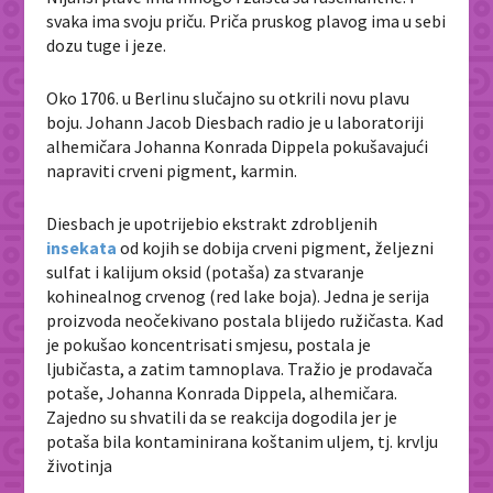
svaka ima svoju priču. Priča pruskog plavog ima u sebi
dozu tuge i jeze.
Oko 1706. u Berlinu slučajno su otkrili novu plavu
boju. Johann Jacob Diesbach radio je u laboratoriji
alhemičara Johanna Konrada Dippela pokušavajući
napraviti crveni pigment, karmin.
Diesbach je upotrijebio ekstrakt zdrobljenih
insekata
od kojih se dobija crveni pigment, željezni
sulfat i kalijum oksid (potaša) za stvaranje
kohinealnog crvenog (red lake boja). Jedna je serija
proizvoda neočekivano postala blijedo ružičasta. Kad
je pokušao koncentrisati smjesu, postala je
ljubičasta, a zatim tamnoplava. Tražio je prodavača
potaše, Johanna Konrada Dippela, alhemičara.
Zajedno su shvatili da se reakcija dogodila jer je
potaša bila kontaminirana koštanim uljem, tj. krvlju
životinja