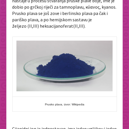
nastaje u procesu stvaranja pruske plave boje, ime je
dobio po grčkoj riječi za tamnoplavu, κύανος, kyanos.
Prusko plava se još zove i berlinsko plava pa čak i
pariško plava, a po hemijskom sastavu je
željezo (II,III) heksacijanoferat(II,III).
Prusko plava, izvor: Wikipedia
Cijanidni ion je jednostavan, ima jedan ugljikov i jedan