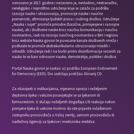
osnovano je 2017. godine i nezavisno je, nevladino, nestranačko,
nereligijsko i neprofitno udruženje koje se zalaže za podršku
razvoja nauke i obrazovanja, promocije nauke i naučne
pismenosti, afirmisanje ljudskih prava i civilnog društva. Udruženje
„Nauka i svijet“ promiče prirodne (bazične, primijenjene i razvojne
nauke), ali i društvene nauke kroz naučnu komunikaciju i naučno
novinarstvo, radi na razvoju naučnog novinarstva u BiH i regionu
kroz website Nauka govori te povezane kanale društvenih mreža i
podkaste te promiče ekstrakurikularno obrazovanje mladih i
odraslih. Udruženje radi i na borbi protiv dezinformacija vezanih za
nauku te se bavi odnosom nauke, demokratije, politike i društva.
Portal Nauka govori je nastao uz podršku European Endowment
for Democracy (EED). Dio sadržaja podržao Glosarij CD.
Za obavijesti o indikacijama, mjerama opreza i neželjenim
dejstvima lijeka i vakcine posavjetujte se sa ljekarom ili
farmaceutom. U slučaju neželjenih događaja i/ili reakcija nakon
primjene lijeka ili vakcine molimo da iste prijavite ovlaštenom
zastupniku proizvođača u Vašoj zemlji, samom proizvođaču ili
nadležnoj Agenciji za lijekove i medicinska sredstva.