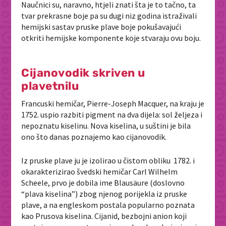
Naučnici su, naravno, htjeli znati šta je to tačno, ta
tvar prekrasne boje pa su dugi niz godina istraživali
hemijski sastav pruske plave boje pokušavajući
otkriti hemijske komponente koje stvaraju ovu boju.
Cijanovodik skriven u
plavetnilu
Francuski hemičar, Pierre-Joseph Macquer, na kraju je
1752. uspio razbiti pigment na dva dijela: sol željeza i
nepoznatu kiselinu. Nova kiselina, u suštini je bila
ono što danas poznajemo kao cijanovodik.
Iz pruske plave ju je izolirao u čistom obliku 1782. i
okarakterizirao švedski hemičar Carl Wilhelm
Scheele, prvo je dobila ime Blausäure (doslovno
“plava kiselina”) zbog njenog porijekla iz pruske
plave, a na engleskom postala popularno poznata
kao Prusova kiselina. Cijanid, bezbojni anion koji