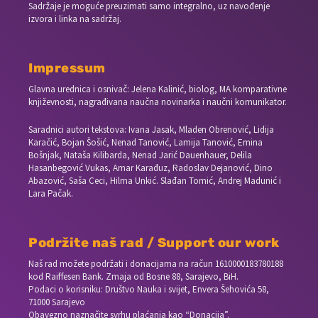
Sadržaje je moguće preuzimati samo integralno, uz navođenje
izvora i linka na sadržaj.
Impressum
Glavna urednica i osnivač: Jelena Kalinić, biolog, MA komparativne
književnosti, nagrađivana naučna novinarka i naučni komunikator.
Saradnici autori tekstova: Ivana Jasak, Mladen Obrenović, Lidija
Karačić, Bojan Šošić, Nenad Tanović, Lamija Tanović, Emina
Bošnjak, Nataša Kilibarda, Nenad Jarić Dauenhauer, Delila
Hasanbegović Vukas, Amar Karađuz, Radoslav Dejanović, Dino
Abazović, Saša Ceci, Hilma Unkić. Slađan Tomić, Andrej Madunić i
Lara Pačak.
Podržite naš rad / Support our work
Naš rad možete podržati i donacijama na račun
1610000183780188
kod Raiffesen Bank. Zmaja od Bosne 88, Sarajevo, BiH.
Podaci o korisniku: Društvo Nauka i svijet, Envera Šehovića 58,
71000 Sarajevo
Obavezno naznačite svrhu plaćanja kao “Donacija”.