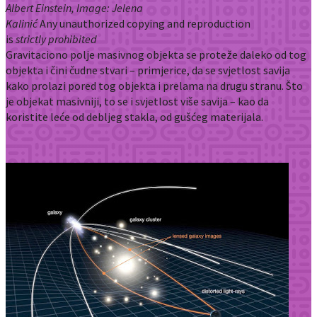
Albert Einstein, Image: Jelena
Kalinić
Any unauthorized copying and reproduction
is
strictly
prohibited
Gravitaciono polje masivnog objekta se proteže daleko od tog
objekta i čini čudne stvari – primjerice, da se svjetlost savija
kako prolazi pored tog objekta i prelama na drugu stranu. Što
je objekat masivniji, to se i svjetlost više savija – kao da
koristite leće od debljeg stakla, od gušćeg materijala.