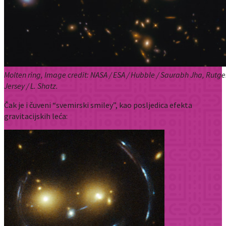
Molten ring, Image credit: NASA / ESA / Hubble / Saurabh Jha, Rutger
Jersey / L. Shatz.
Čak je i čuveni “svemirski smiley”, kao posljedica efekta
gravitacijskih leća: