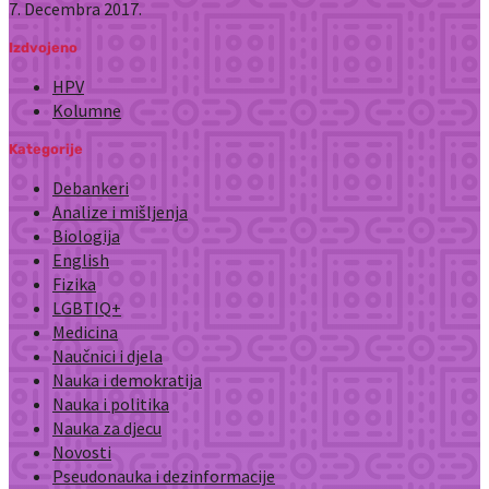
7. Decembra 2017.
Izdvojeno
HPV
Kolumne
Kategorije
Debankeri
Analize i mišljenja
Biologija
English
Fizika
LGBTIQ+
Medicina
Naučnici i djela
Nauka i demokratija
Nauka i politika
Nauka za djecu
Novosti
Pseudonauka i dezinformacije