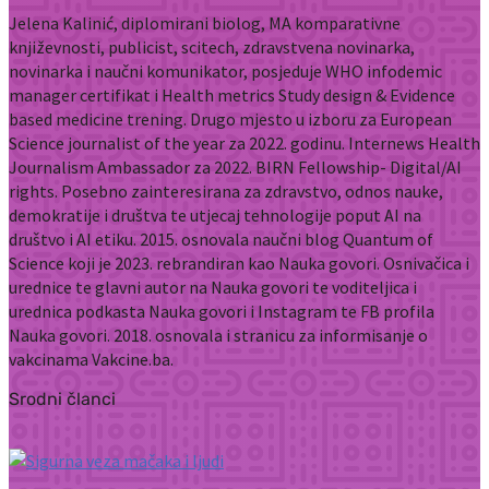
Jelena Kalinić, diplomirani biolog, MA komparativne
književnosti, publicist, scitech, zdravstvena novinarka,
novinarka i naučni komunikator, posjeduje WHO infodemic
manager certifikat i Health metrics Study design & Evidence
based medicine trening. Drugo mjesto u izboru za European
Science journalist of the year za 2022. godinu. Internews Health
Journalism Ambassador za 2022. BIRN Fellowship- Digital/AI
rights. Posebno zainteresirana za zdravstvo, odnos nauke,
demokratije i društva te utjecaj tehnologije poput AI na
društvo i AI etiku. 2015. osnovala naučni blog Quantum of
Science koji je 2023. rebrandiran kao Nauka govori. Osnivačica i
urednice te glavni autor na Nauka govori te voditeljica i
urednica podkasta Nauka govori i Instagram te FB profila
Nauka govori. 2018. osnovala i stranicu za informisanje o
vakcinama Vakcine.ba.
Srodni članci