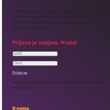
Svake nedjelje u 8 sati ujutro uživajte uz naš newsletter u
kom možete pročitati o posljednjim dešavanjima u
svijetu nauke, trendovima i onome što nas i vas
svakodnevno inspiriše.
Prijava je uspjela. Hvala!
Prijavi se
*Vaša email adresa će biti korištena isključivo za slanje
newslettera.
O nama