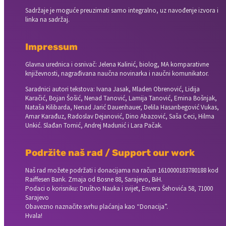
Sadržaje je moguće preuzimati samo integralno, uz navođenje izvora i
linka na sadržaj.
Impressum
Glavna urednica i osnivač: Jelena Kalinić, biolog, MA komparativne
književnosti, nagrađivana naučna novinarka i naučni komunikator.
Saradnici autori tekstova: Ivana Jasak, Mladen Obrenović, Lidija
Karačić, Bojan Šošić, Nenad Tanović, Lamija Tanović, Emina Bošnjak,
Nataša Kilibarda, Nenad Jarić Dauenhauer, Delila Hasanbegović Vukas,
Amar Karađuz, Radoslav Dejanović, Dino Abazović, Saša Ceci, Hilma
Unkić. Slađan Tomić, Andrej Madunić i Lara Pačak.
Podržite naš rad / Support our work
Naš rad možete podržati i donacijama na račun
1610000183780188 kod
Raiffesen Bank. Zmaja od Bosne 88, Sarajevo, BiH.
Podaci o korisniku: Društvo Nauka i svijet, Envera Šehovića 58, 71000
Sarajevo
Obavezno naznačite svrhu plaćanja kao “Donacija”.
Hvala!