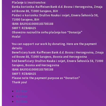
Plaćanje iz inostranstva:
Banka korisnika: Raiffeisen Bank d.d. Bosna i Hercegovina, Zmaja
od Bosne 88, 71000 Sarajevo, BiH
Podaci o korisniku: Društvo Nauka i svijet, Envera Šehovića 58,
71000 Sarajevo, BiH
IBAN: BA391610000183780188
SWIFT: RZBABA2S
Obavezno naznačite svrhu plaćanja kao “Donacija”
Hvala!
You can support our work by donating. Here are the payment
details:
Beneficiary bank: Raiffeisen Bank d.d. Bosna i Hercegovina, Zmaja
od Bosne 88, 71000 Sarajevo, Bosnia and Herzegovina
End beneficiary: Društvo Nauka i svijet, Envera Šehovića 58, 71000
Sarajevo, Bosnia and Herzegovina
IBAN: BA391610000183780188
SWIFT: RZBABA2S
Please note the payment purpose as “Donation”
Thank you!
Follow
Follow
Follow