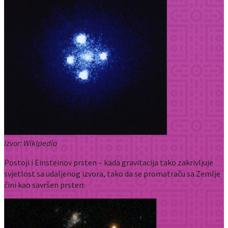
Izvor: Wikipedia
Postoji i Einsteinov prsten – kada gravitacija tako zakrivljuje
svjetlost sa udaljenog izvora, tako da se promatraču sa Zemlje
čini kao savršen prsten: