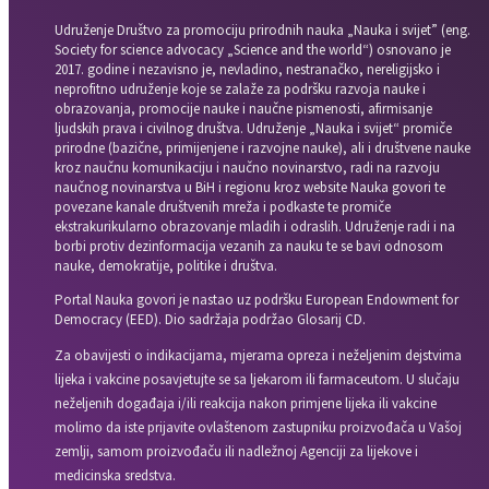
Udruženje Društvo za promociju prirodnih nauka „Nauka i svijet” (eng.
Society for science advocacy „Science and the world“) osnovano je
2017. godine i nezavisno je, nevladino, nestranačko, nereligijsko i
neprofitno udruženje koje se zalaže za podršku razvoja nauke i
obrazovanja, promocije nauke i naučne pismenosti, afirmisanje
ljudskih prava i civilnog društva. Udruženje „Nauka i svijet“ promiče
prirodne (bazične, primijenjene i razvojne nauke), ali i društvene nauke
kroz naučnu komunikaciju i naučno novinarstvo, radi na razvoju
naučnog novinarstva u BiH i regionu kroz website Nauka govori te
povezane kanale društvenih mreža i podkaste te promiče
ekstrakurikularno obrazovanje mladih i odraslih. Udruženje radi i na
borbi protiv dezinformacija vezanih za nauku te se bavi odnosom
nauke, demokratije, politike i društva.
Portal Nauka govori je nastao uz podršku European Endowment for
Democracy (EED). Dio sadržaja podržao Glosarij CD.
Za obavijesti o indikacijama, mjerama opreza i neželjenim dejstvima
lijeka i vakcine posavjetujte se sa ljekarom ili farmaceutom. U slučaju
neželjenih događaja i/ili reakcija nakon primjene lijeka ili vakcine
molimo da iste prijavite ovlaštenom zastupniku proizvođača u Vašoj
zemlji, samom proizvođaču ili nadležnoj Agenciji za lijekove i
medicinska sredstva.