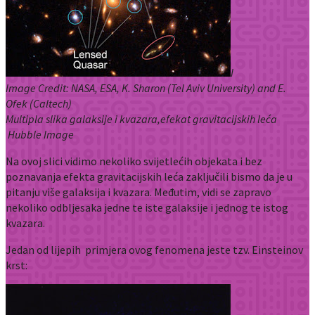
I
Image Credit: NASA, ESA, K. Sharon (Tel Aviv University) and E.
Ofek (Caltech)
Multipla slika galaksije i kvazara,efekat gravitacijskih leća
Hubble Image
Na ovoj slici vidimo nekoliko svijetlećih objekata i bez
poznavanja efekta gravitacijskih leća zaključili bismo da je u
pitanju više galaksija i kvazara. Međutim, vidi se zapravo
nekoliko odbljesaka jedne te iste galaksije i jednog te istog
kvazara.
Jedan od lijepih primjera ovog fenomena jeste tzv. Einsteinov
krst: