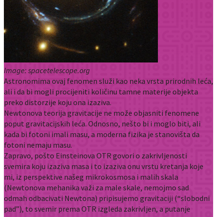
Image: spacetelescope.org
Astronomima ovaj fenomen služi kao neka vrsta prirodnih leća,
ali i da bi mogli procijeniti količinu tamne materije objekta
preko distorzije koju ona izaziva.
Newtonova teorija gravitacije ne može objasniti fenomene
poput gravitacijskih leća. Odnosno, nešto bi i moglo biti, ali
kada bi fotoni imali masu, a moderna fizika je stanovišta da
fotoni nemaju masu.
Zapravo, pošto Einsteinova OTR govori o zakrivljenosti
svemira koju izaziva masa i to izaziva onu vrstu kretanja koje
mi, iz perspektive našeg mikrokosmosa i malih skala
(Newtonova mehanika važi za male skale, nemojmo sad
odmah odbacivati Newtona) pripisujemo gravitaciji (“slobodni
pad”), to svemir prema OTR izgleda zakrivljen, a putanje