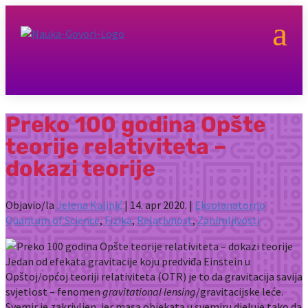
a
Preko 100 godina Opšte
teorije relativiteta –
dokazi teorije
Objavio/la
Jelena Kalinić
|
14. apr 2020.
|
Eksplanatorno
Quantum of Science
,
Fizika
,
Relativnost
,
Zanimljivosti
Jedan od efekata gravitacije koju predviđa Einstein u
Opštoj/općoj teoriji relativiteta (OTR) je to da gravitacija savija
svjetlost – fenomen
gravitational lensing
/gravitacijske leće.
Svemir je zakrivljen, jer masa objekata u svemiru djeluje tako da