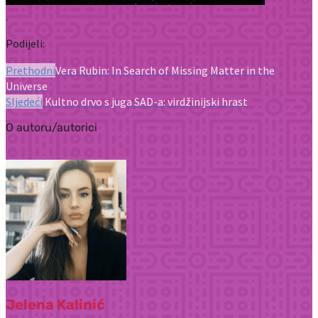
.
Podijeli:
Prethodni
Vera Rubin: In Search of Missing Matter in the
Universe
Sljedeći
Kultno drvo s juga SAD-a: virdžinijski hrast
O autoru/autorici
Jelena Kalinić