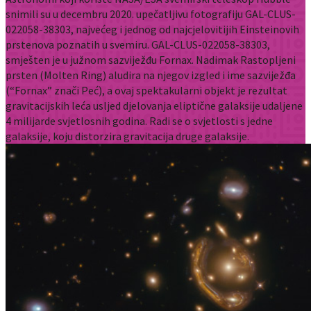
snimili su u decembru 2020. upečatljivu fotografiju GAL-CLUS-
022058-38303, najvećeg i jednog od najcjelovitijih Einsteinovih
prstenova poznatih u svemiru. GAL-CLUS-022058-38303,
smješten je u južnom sazviježđu Fornax. Nadimak Rastopljeni
prsten (Molten Ring) aludira na njegov izgled i ime sazviježđa
(“Fornax” znači Peć), a ovaj spektakularni objekt je rezultat
gravitacijskih leća usljed djelovanja eliptične galaksije udaljene
4 milijarde svjetlosnih godina. Radi se o svjetlosti s jedne
galaksije, koju distorzira gravitacija druge galaksije.