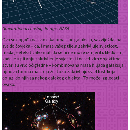
Gravitational Lensing, Image: NASA
Ovo se događa na svim skalama – od galaksija, sazviježđa, pa
sve do čovjeka – da, i masa vašeg tijela zakrivljuje svjetlost,
mada je efekat tako mali da se ni ne može izmjeriti. Međutim,
kada je u pitanju zakrivljenje svjetlosti na velikim objektima,
stvari su vrlo očigledne – kombinovana masa hiljada galaksija i
njihova tamna materija žestoko zakrivljuju svjetlost koja
dolazi do njih sa nekog dalekog objekta. To može izgledati
ovako: