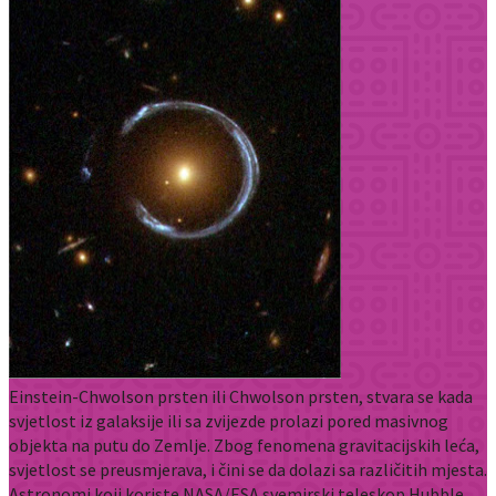
Einstein-Chwolson prsten ili Chwolson prsten, stvara se kada
svjetlost iz galaksije ili sa zvijezde prolazi pored masivnog
objekta na putu do Zemlje. Zbog fenomena gravitacijskih leća,
svjetlost se preusmjerava, i čini se da dolazi sa različitih mjesta.
Astronomi koji koriste NASA/ESA svemirski teleskop Hubble