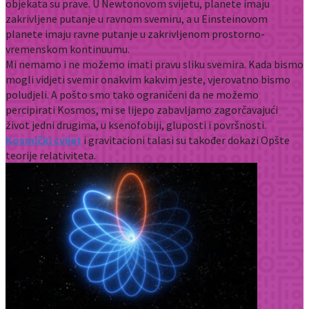
objekata su prave. U Newtonovom svijetu, planete imaju
zakrivljene putanje u ravnom svemiru, a u Einsteinovom
planete imaju ravne putanje u zakrivljenom prostorno-
vremenskom kontinuumu.
Mi nemamo i ne možemo imati pravu sliku svemira. Kada bismo
mogli vidjeti svemir onakvim kakvim jeste, vjerovatno bismo
poludjeli. A pošto smo tako ograničeni da ne možemo
percipirati Kosmos, mi se lijepo zabavljamo zagorčavajući
život jedni drugima, u ksenofobiji, gluposti i površnosti.
Kosmički cvijet
i gravitacioni talasi su također dokazi Opšte
teorije relativiteta.