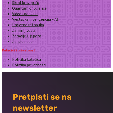
Skrol kroz priču
Quantum of Science
Video i podkast
Vještačka inteligencija – AI
Umjetnost i nauka
Zanimljivosti
Zdravlje i ljepota
Žene u nauci
Kolačići i privatnost
Politika kolačića
Politika privatnosti
Pretplati se na
newsletter