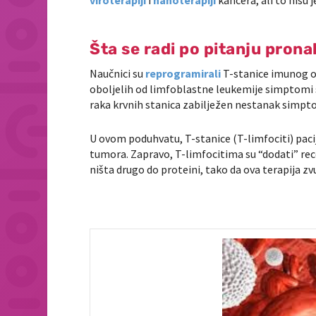
viroterapiji
i
nanoterapiji
kancera, ali to nisu 
Šta se radi po pitanju prona
Naučnici su
reprogramirali
T-stanice imunog od
oboljelih od limfoblastne leukemije simptomi s
raka krvnih stanica zabilježen nestanak simptom
U ovom poduhvatu, T-stanice (T-limfociti) pac
tumora. Zapravo, T-limfocitima su “dodati” rece
ništa drugo do proteini, tako da ova terapija zv