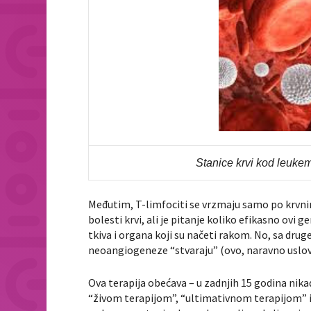
Stanice krvi kod leukem
Međutim, T-limfociti se vrzmaju samo po krvni
bolesti krvi, ali je pitanje koliko efikasno ov
tkiva i organa koji su načeti rakom. No, sa druge
neoangiogeneze “stvaraju” (ovo, naravno uslovno
Ova terapija obećava – u zadnjih 15 godina nikada
“živom terapijom”, “ultimativnom terapijom” i