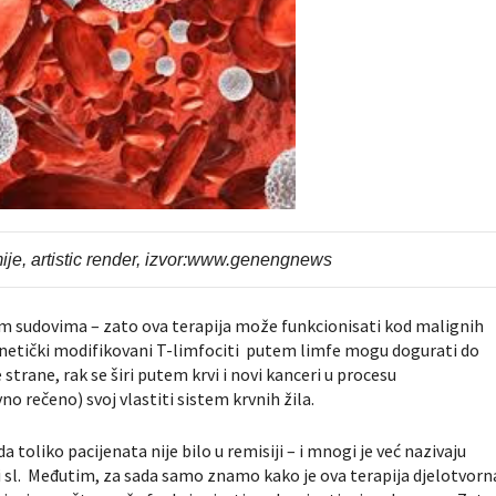
ije, artistic render, izvor:www.genengnews
m sudovima – zato ova terapija može funkcionisati kod malignih
i genetički modifikovani T-limfociti putem limfe mogu dogurati do
 strane, rak se širi putem krvi i novi kanceri u procesu
 rečeno) svoj vlastiti sistem krvnih žila.
 toliko pacijenata nije bilo u remisiji – i mnogi je već nazivaju
 sl. Međutim, za sada samo znamo kako je ova terapija djelotvorn