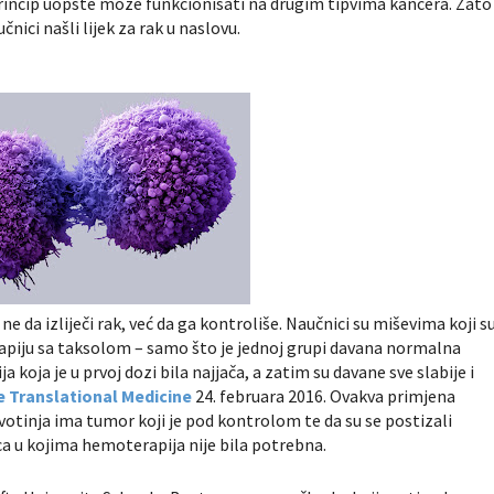
j princip uopšte može funkcionisati na drugim tipvima kancera. Zato
čnici našli lijek za rak u naslovu.
e da izliječi rak, već da ga kontroliše. Naučnici su miševima koji s
erapiju sa taksolom – samo što je jednoj grupi davana normalna
 koja je u prvoj dozi bila najjača, a zatim su davane sve slabije i
e Translational Medicine
24. februara 2016. Ovakva primjena
votinja ima tumor koji je pod kontrolom te da su se postizali
ca u kojima hemoterapija nije bila potrebna.