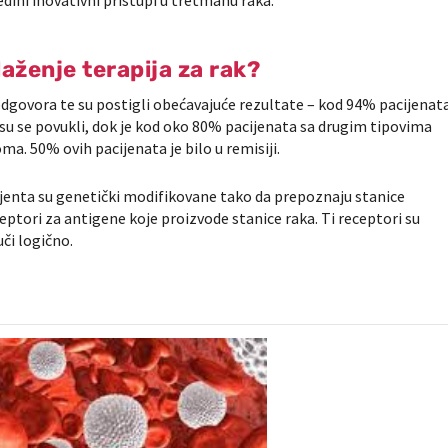
jedini inovativni pristupi u tretmanu raka.
laženje terapija za rak?
govora te su postigli obećavajuće rezultate – kod 94% pacijenat
u se povukli, dok je kod oko 80% pacijenata sa drugim tipovima
a. 50% ovih pacijenata je bilo u remisiji.
ijenta su genetički modifikovane tako da prepoznaju stanice
ptori za antigene koje proizvode stanice raka. Ti receptori su
uči logično.