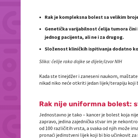
Rak je kompleksna bolest sa velikim broj
Genetička varijabilnost ćelija tumora čini 
jednog pacijenta, ali ne i za drugog.
Složenost kliničkih ispitivanja dodatno ko
Slika: ćelije raka dojke se dijele/izvor NIH
Kada ste tinejdžer i zaneseni naukom, maštate d
nikad niko neće otkriti jedan lijek/terapiju koji
Rak nije uniformna bolest: s
Jednostavno je tako – kancer je bolest koja nij
zapravo, jedina zajednička stvar im je nekontrol
od 100 različitih vrsta, a svaka od njih može im
pronaći jedinstveni lijek koji bi bio učinkovit za 