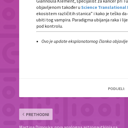
Giannoula Klement, specijalist za kancer pri Tu
objavljenom također u
Science Translational
ekosistem različitih stanica” i kako je teško da
ubiti tog vampira. Paradigma ubijanja raka i li
pod kontrolu.
Ovo je update eksplanatornog članka objavlj
PODIJELI:
PRETHODNI
Martina Dimoska: prva analogna astronautkinja sa