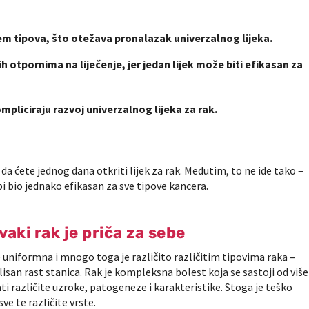
em tipova, što otežava pronalazak univerzalnog lijeka.
ih otpornima na liječenje, jer jedan lijek može biti efikasan za
mpliciraju razvoj univerzalnog lijeka za rak.
a ćete jednog dana otkriti lijek za rak. Međutim, to ne ide tako –
 bi bio jednako efikasan za sve tipove kancera.
vaki rak je priča za sebe
e uniformna i mnogo toga je različito različitim tipovima raka –
isan rast stanica. Rak je kompleksna bolest koja se sastoji od više
ati različite uzroke, patogeneze i karakteristike. Stoga je teško
sve te različite vrste.