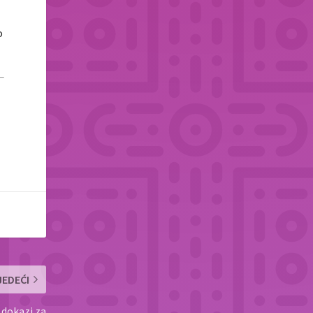
o
JEDEĆI
u dokazi za