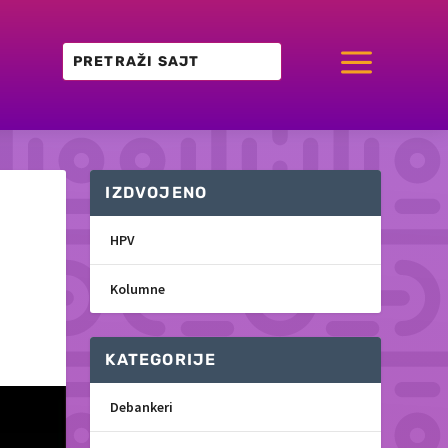
a
IZDVOJENO
HPV
Kolumne
KATEGORIJE
Debankeri