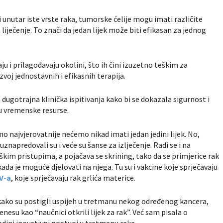
i unutar iste vrste raka, tumorske ćelije mogu imati različite
ječenje. To znači da jedan lijek može biti efikasan za jednog
u i prilagođavaju okolini, što ih čini izuzetno teškim za
voj jednostavnih i efikasnih terapija.
 dugotrajna klinička ispitivanja kako bi se dokazala sigurnost i
ju vremenske resurse.
amo najvjerovatnije nećemo nikad imati jedan jedini lijek. No,
uznapredovali su i veće su šanse za izlječenje. Radi se i na
kim pristupima, a pojačava se skrining, tako da se primjerice rak
ada je moguće djelovati na njega. Tu su i vakcine koje sprječavaju
V-a
, koje sprječavaju rak grlića materice.
t kako su postigli uspijeh u tretmanu nekog određenog kancera,
nesu kao “naučnici otkrili lijek za rak”. Već sam pisala o