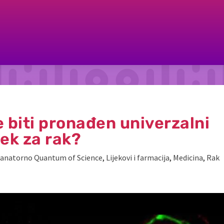
 biti pronađen univerzalni
ijek za rak?
anatorno Quantum of Science
,
Lijekovi i farmacija
,
Medicina
,
Rak