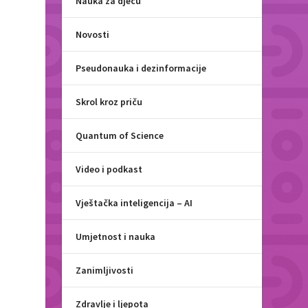
Nauka za djecu
Novosti
Pseudonauka i dezinformacije
Skrol kroz priču
Quantum of Science
Video i podkast
Vještačka inteligencija – AI
Umjetnost i nauka
Zanimljivosti
Zdravlje i ljepota