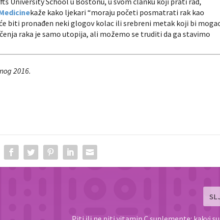
fts University School u Bostonu, u svom članku koji prati rad,
 Medicine
kaže kako ljekari “moraju početi posmatrati rak kao
 će biti pronađen neki glogov kolac ili srebreni metak koji bi moga
ječenja raka je samo utopija, ali možemo se truditi da ga stavimo
enog 2016.
SL
Piti ili ne piti vitamin C suplemente: kakvi s