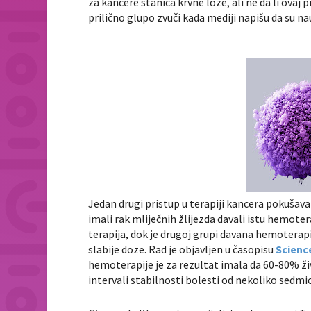
za kancere stanica krvne loze, ali ne da li ova
prilično glupo zvuči kada mediji napišu da su nau
Jedan drugi pristup u terapiji kancera pokušava n
imali rak mliječnih žlijezda davali istu hemot
terapija, dok je drugoj grupi davana hemoterapija
slabije doze. Rad je objavljen u časopisu
Scienc
hemoterapije je za rezultat imala da 60-80% ži
intervali stabilnosti bolesti od nekoliko sedmi