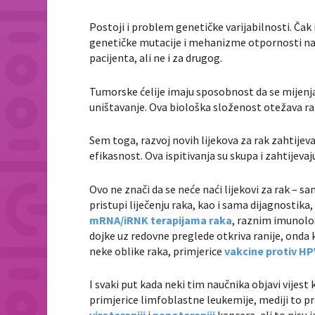
Postoji i problem genetičke varijabilnosti. Čak 
genetičke mutacije i mehanizme otpornosti na li
pacijenta, ali ne i za drugog.
Tumorske ćelije imaju sposobnost da se mijenjaj
uništavanje. Ova biološka složenost otežava raz
Sem toga, razvoj novih lijekova za rak zahtijeva
efikasnost. Ova ispitivanja su skupa i zahtijeva
Ovo ne znači da se neće naći lijekovi za rak – s
pristupi liječenju raka, kao i sama dijagnostika, 
mRNA/iRNK terapijama raka
, raznim imunološ
dojke uz redovne preglede otkriva ranije, onda k
neke oblike raka, primjerice
vakcine protiv HP
I svaki put kada neki tim naučnika objavi vijes
primjerice limfoblastne leukemije, mediji to pre