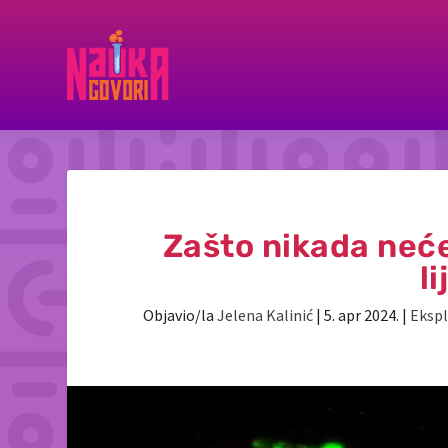
Zašto nikada neće
l
Objavio/la
Jelena Kalinić
|
5. apr 2024.
|
Ekspl