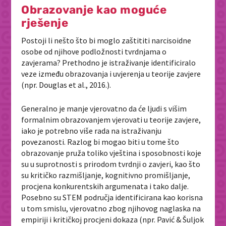
Obrazovanje kao moguće
rješenje
Postoji li nešto što bi moglo zaštititi narcisoidne
osobe od njihove podložnosti tvrdnjama o
zavjerama? Prethodno je istraživanje identificiralo
veze između obrazovanja i uvjerenja u teorije zavjere
(npr. Douglas et al., 2016.).
Generalno je manje vjerovatno da će ljudi s višim
formalnim obrazovanjem vjerovati u teorije zavjere,
iako je potrebno više rada na istraživanju
povezanosti. Razlog bi mogao biti u tome što
obrazovanje pruža toliko vještina i sposobnosti koje
su u suprotnosti s prirodom tvrdnji o zavjeri, kao što
su kritičko razmišljanje, kognitivno promišljanje,
procjena konkurentskih argumenata i tako dalje.
Posebno su STEM područja identificirana kao korisna
u tom smislu, vjerovatno zbog njihovog naglaska na
empiriji i kritičkoj procjeni dokaza (npr. Pavić & Šuljok