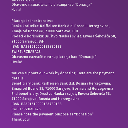
Obavezno naznačite svrhu plaćanja kao “Donacija”.
Hvala!
Plaćanje iz inostranstva:
Banka korisnika: Raiffeisen Bank d.d. Bosna i Hercegovina,
Zmaja od Bosne 88, 71000 Sarajevo, BiH
Podaci o korisniku: Društvo Nauka i svijet, Envera Šehovića 58,
71000 Sarajevo, BiH
IBAN: BA391610000183780188
SWIFT: RZBABA2S
Obavezno naznačite svrhu plaćanja kao “Donacija”
Hvala!
You can support our work by donating. Here are the payment
details:
Beneficiary bank: Raiffeisen Bank d.d. Bosna i Hercegovina,
Zmaja od Bosne 88, 71000 Sarajevo, Bosnia and Herzegovina
End beneficiary: Društvo Nauka i svijet, Envera Šehovića 58,
71000 Sarajevo, Bosnia and Herzegovina
IBAN: BA391610000183780188
SWIFT: RZBABA2S
Please note the payment purpose as “Donation”
Thank you!