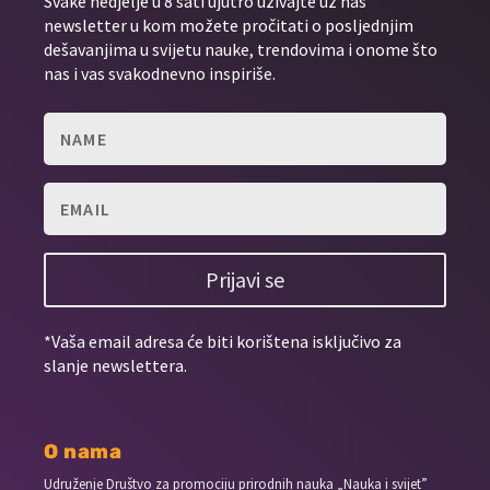
Svake nedjelje u 8 sati ujutro uživajte uz naš
newsletter u kom možete pročitati o posljednjim
dešavanjima u svijetu nauke, trendovima i onome što
nas i vas svakodnevno inspiriše.
Prijavi se
*Vaša email adresa će biti korištena isključivo za
slanje newslettera.
O nama
Udruženje Društvo za promociju prirodnih nauka „Nauka i svijet”