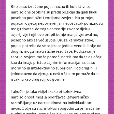
Bilo da su izražene pojedinačno ili kolektivno,
narcisoidne osobine su predispozicija da ljudi budu
posebno podložni teorijama zavjere. Na primjer,
pojačan osjećaj nepovjerenja i nedostatak poniznosti
mogu dovesti do toga da teorije zavjere djeluju
uvjerljivije i njihovo propitivanje manje vjerovatno,
posebno ako se već usvoje. Druge karakteristike,
poput potrebe da se osjećate jedinstveno ili bolje od
drugih, mogu imati slične rezultate. Podržavanje
teorija zavjere može pomoći narcisima da se osjećaju
kao da imaju pristup tajnim informacijama, da su
moralno ili intelektualno superiorniji od drugih ili
jednostavno da vjeruju u nešto što im pomaže da se
istaknu kao drugačiji od gomile.
Također je lako vidjeti kako bi kolektivna
narcisoidnost mogla podržavati zavjereničko
razmišljanje uz narcisoidnost na individualnom
nivou. Ovdje su slični faktori pogodni za prihvatanje
tvrdnji o zavjeri, samo što djeluju na grupnom nivou