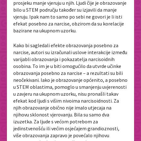
prosjeku manje vjeruju u njih. Ljudi čije je obrazovanje
bilo u STEM području također su izjavili da manje
vjeruju. Ipak nam to samo po sebi ne govori je li isti
efekat posebno za narcise, obzirom da su korelacije
bazirane na ukupnom uzorku.
Kako bi sagledali efekte obrazovanja posebno za
narcise, autori su izračunali uslove interakcije između
varijabli obrazovanja i pokazatelja narcisoidnih
osobina. To im je u biti omogućilo da utvrde učinke
obrazovanja posebno za narcise – a rezultati su bili
neočekivani. Iako je obrazovanje općenito, a posebno
u STEM oblastima, pomoglo u smanjenju uvjerenosti
u zavjeru na ukupnom uzorku, nisu pronašli takav
efekat kod ljudi s višim nivoima narcisoidnosti. Za
njih obrazovanje obično nije imalo utjecaja na
njihovu sklonost vjerovanju. Bila su samo dva
izuzetka. Za ljude s većom potrebom za
jedinstvenošću ili većim osjećajem grandioznosti,
više obrazovanja zapravo je povećalo njihovu