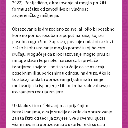
2022). Posljedično, obrazovanje bi moglo pružiti
formu zaštite od zavodljive privlačnosti
zavjereničkog mišljenja.
Obrazovanje je dragocjeno za sve, ali bilo bi posebno
korisno pomoći osobama poput narcisa, koji su
posebno ugroženi. Zapravo, postoje dodatni razlozi
zašto bi obrazovanje moglo pomoći u njihovom
slučaju. Moguće je da bi obrazovanje moglo pružiti
mnoge stvari koje neke narcise čak i privlače
teorijama zavjere, kao što su želje da se osjećaju
posebnim ili superiornim u odnosu na druge. Ako je
to slučaj, onda bi obrazovaniji ljudi imali manje
motivacije da ispunjenje tih potreba zadovoljavaju
usvajanjem teorija zavjere.
U skladu s tim očekivanjima i prijašnjim
istraživanjima, ova je studija otkrila da obrazovanje
zaista štiti od teorija zavjere. Sve u svemu, ljudi s
višim nivoima obrazovanja u uzorku rekli su da u