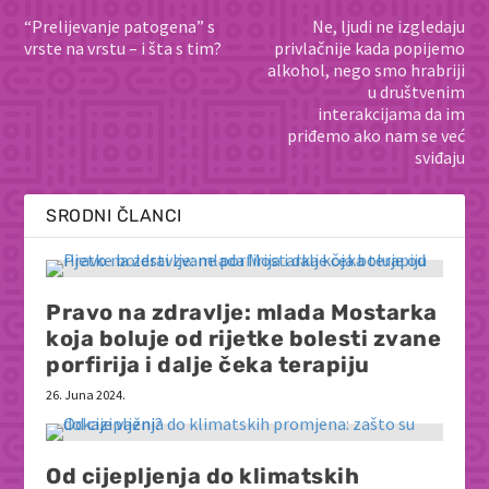
“Prelijevanje patogena” s
Ne, ljudi ne izgledaju
vrste na vrstu – i šta s tim?
privlačnije kada popijemo
alkohol, nego smo hrabriji
u društvenim
interakcijama da im
priđemo ako nam se već
sviđaju
SRODNI ČLANCI
Pravo na zdravlje: mlada Mostarka
koja boluje od rijetke bolesti zvane
porfirija i dalje čeka terapiju
26. Juna 2024.
Od cijepljenja do klimatskih