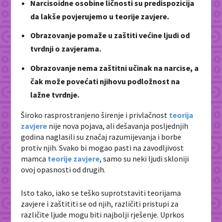
Narcisoidne osobine ličnosti su predispozicija
da lakše povjerujemo u teorije zavjere.
Obrazovanje pomaže u zaštiti većine ljudi od
tvrdnji o zavjerama.
Obrazovanje nema zaštitni učinak na narcise, a
čak može povećati njihovu podložnost na
lažne tvrdnje.
Široko rasprostranjeno širenje i privlačnost
teorija
zavjere
nije nova pojava, ali dešavanja posljednjih
godina naglasili su značaj razumijevanja i borbe
protiv njih. Svako bi mogao pasti na zavodljivost
mamca
teorije zavjere
, samo su neki ljudi skloniji
ovoj opasnosti od drugih.
Isto tako, iako se teško suprotstaviti teorijama
zavjere i zaštititi se od njih, različiti pristupi za
različite ljude mogu biti najbolji rješenje. Uprkos