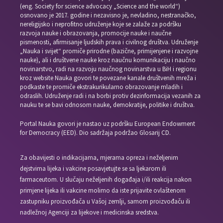
(eng. Society for science advocacy „Science and the world“)
osnovano je 2017. godine i nezavisno je, nevladino, nestranačko,
nereligijsko i neprofitno udruženje koje se zalaže za podršku
razvoja nauke i obrazovanja, promocije nauke i naučne
pismenosti, afirmisanje ljudskih prava i civilnog društva. Udruženje
„Nauka i svijet“ promiče prirodne (bazične, primijenjene i razvojne
nauke), ali i društvene nauke kroz naučnu komunikaciju i naučno
novinarstvo, radi na razvoju naučnog novinarstva u BiH i regionu
kroz website Nauka govori te povezane kanale društvenih mreža i
podkaste te promiče ekstrakurikularno obrazovanje mladih i
odraslih. Udruženje radi i na borbi protiv dezinformacija vezanih za
nauku te se bavi odnosom nauke, demokratije, politike i društva.
Portal Nauka govori je nastao uz podršku European Endowment
for Democracy (EED). Dio sadržaja podržao Glosarij CD.
Za obavijesti o indikacijama, mjerama opreza i neželjenim
dejstvima lijeka i vakcine posavjetujte se sa ljekarom ili
farmaceutom. U slučaju neželjenih događaja i/ili reakcija nakon
primjene lijeka ili vakcine molimo da iste prijavite ovlaštenom
zastupniku proizvođača u Vašoj zemlji, samom proizvođaču ili
nadležnoj Agenciji za lijekove i medicinska sredstva.