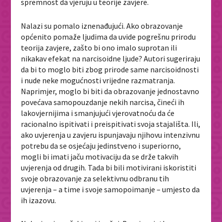
spremnost da vjeruju u teorije zavjere.
Nalazi su pomalo iznenađujući. Ako obrazovanje
općenito pomaže ljudima da uvide pogrešnu prirodu
teorija zavjere, zašto bi ono imalo suprotan ili
nikakav efekat na narcisoidne ljude? Autori sugeriraju
da bi to moglo biti zbog prirode same narcisoidnosti
i nude neke mogućnosti vrijedne razmatranja.
Naprimjer, moglo bi biti da obrazovanje jednostavno
povećava samopouzdanje nekih narcisa, čineći ih
lakovjernijima i smanjujući vjerovatnoću da će
racionalno ispitivati i preispitivati svoja stajališta. Ili,
ako uvjerenja u zavjeru ispunjavaju njihovu intenzivnu
potrebu da se osjećaju jedinstveno i superiorno,
mogli bi imati jaču motivaciju da se drže takvih
uvjerenja od drugih. Tada bi bili motivirani iskoristiti
svoje obrazovanje za selektivnu odbranu tih
uvjerenja – a time i svoje samopoimanje – umjesto da
ih izazovu.