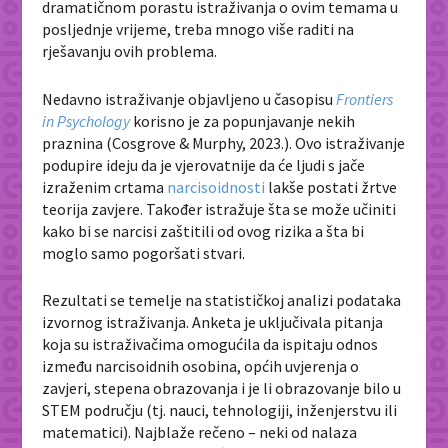
dramatičnom porastu istraživanja o ovim temama u
posljednje vrijeme, treba mnogo više raditi na
rješavanju ovih problema.
Nedavno istraživanje objavljeno u časopisu
Frontiers
in Psychology
korisno je za popunjavanje nekih
praznina (Cosgrove & Murphy, 2023.). Ovo istraživanje
podupire ideju da je vjerovatnije da će ljudi s jače
izraženim crtama
narcisoidnosti
lakše postati žrtve
teorija zavjere. Također istražuje šta se može učiniti
kako bi se narcisi zaštitili od ovog rizika a šta bi
moglo samo pogoršati stvari.
Rezultati se temelje na statističkoj analizi podataka
izvornog istraživanja. Anketa je uključivala pitanja
koja su istraživačima omogućila da ispitaju odnos
između narcisoidnih osobina, općih uvjerenja o
zavjeri, stepena obrazovanja i je li obrazovanje bilo u
STEM području (tj. nauci, tehnologiji, inženjerstvu ili
matematici). Najblaže rečeno – neki od nalaza