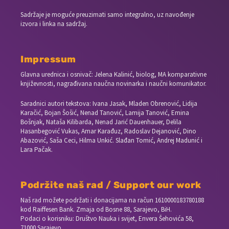
Sadržaje je moguće preuzimati samo integralno, uz navođenje
izvora i linka na sadržaj.
Impressum
Glavna urednica i osnivač: Jelena Kalinić, biolog, MA komparativne
književnosti, nagrađivana naučna novinarka i naučni komunikator.
Saradnici autori tekstova: Ivana Jasak, Mladen Obrenović, Lidija
Karačić, Bojan Šošić, Nenad Tanović, Lamija Tanović, Emina
Bošnjak, Nataša Kilibarda, Nenad Jarić Dauenhauer, Delila
Hasanbegović Vukas, Amar Karađuz, Radoslav Dejanović, Dino
Abazović, Saša Ceci, Hilma Unkić. Slađan Tomić, Andrej Madunić i
Lara Pačak.
Podržite naš rad / Support our work
Naš rad možete podržati i donacijama na račun
1610000183780188
kod Raiffesen Bank. Zmaja od Bosne 88, Sarajevo, BiH.
Podaci o korisniku: Društvo Nauka i svijet, Envera Šehovića 58,
71000 Sarajevo