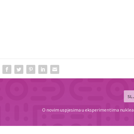
SL
O novim uspjesima u eksperimentima nuklear