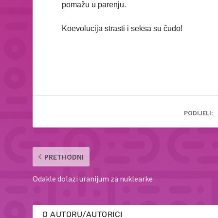
p
pomažu u parenju.
e
n
Koevolucija strasti i seksa su čudo!
s
i
n
n
e
w
t
a
PODIJELI:
b
)
PRETHODNI
Odakle dolazi uranijum za nuklearke
O AUTORU/AUTORICI