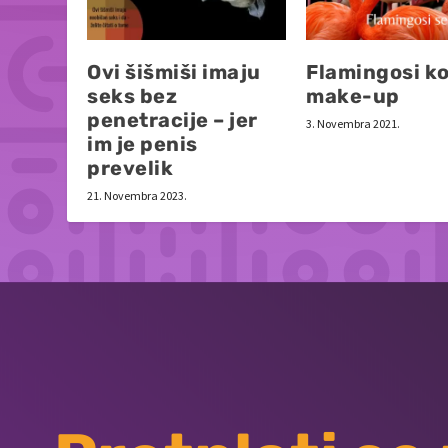
Ovi šišmiši imaju
Flamingosi ko
seks bez
make-up
penetracije – jer
3. Novembra 2021.
im je penis
prevelik
21. Novembra 2023.