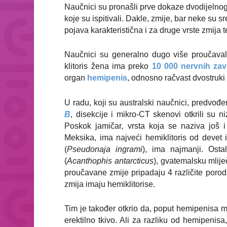
N
aučnici su pronašli prve dokaze dvodijelno
koje su ispitivali. Dakle, zmije, bar neke su sr
pojava karakteristična i za druge vrste zmija 
Naučnici su generalno dugo više proučaval
klitoris žena ima preko
10 000 nervnih zav
organ
hemipenis
, odnosno račvast dvostruki
U radu, koji su australski naučnici, predvođe
B
,
d
isekcije i mikro-CT skenovi otkrili su niz
Poskok jamičar, vrsta koja se naziva još 
Meksika, ima najveći hemiklitoris od devet 
(
Pseudonaja ingrami
), ima najmanji. Osta
(
Acanthophis antarcticus
), gvatemalsku mlije
proučavane zmije pripadaju 4 različite porod
zmija imaju hemiklitorise.
(
Tim je također otkrio da, poput hemipenisa muž
o
erektilno tkivo. Ali za razliku od hemipenis