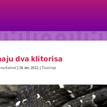
aju dva klitorisa
ena Kalinić
|
18. dec 2022.
|
Životinje