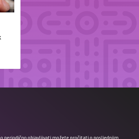
k
 periodično objavljivati možete pročitati o posljednjim