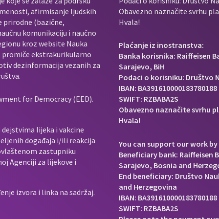
je koje se zalaže za podršku
Podaci o korisniku: Društvo Na
menosti, afirmisanje ljudskih
Obavezno naznačite svrhu plać
e prirodne (bazične,
Hvala!
 naučnu komunikaciju i naučno
regionu kroz website Nauka
Plaćanje iz inostranstva:
e promiče ekstrakurikularno
Banka korisnika: Raiffeisen 
rotiv dezinformacija vezanih za
Sarajevo, BiH
ruštva.
Podaci o korisniku: Društvo N
IBAN: BA391610000183780188
owment for Democracy (EED).
SWIFT: RZBABA2S
Obavezno naznačite svrhu pl
Hvala!
dejstvima lijeka i vakcine
ljenih događaja i/ili reakcija
You can support our work by 
e ovlaštenom zastupniku
Beneficiary bank: Raiffeisen 
j Agenciji za lijekove i
Sarajevo, Bosnia and Herzeg
End beneficiary: Društvo Nauk
and Herzegovina
je izvora i linka na sadržaj.
IBAN: BA391610000183780188
SWIFT: RZBABA2S
Please note the payment pur