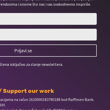
rendovima i onome što nas i vas svakodnevno inspiriše.
Prijavi se
štena isključivo za slanje newslettera.
 / Support our work
nacijama na račun
1610000183780188 kod Raiffesen Bank.
BiH.