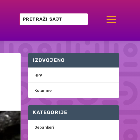
a
IZDVOJENO
HPV
Kolumne
KATEGORIJE
Debankeri