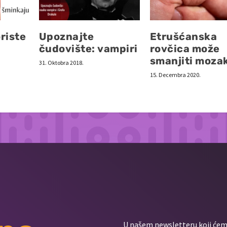
riste
Upoznajte
Etrušćanska
čudovište: vampiri
rovčica može
smanjiti moza
31. Oktobra 2018.
15. Decembra 2020.
U našem newsletteru koji ćemo