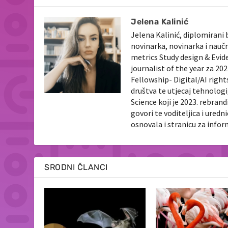
Jelena Kalinić
Jelena Kalinić, diplomirani 
novinarka, novinarka i nauč
metrics Study design & Evid
journalist of the year za 2
Fellowship- Digital/AI righ
društva te utjecaj tehnologi
Science koji je 2023. rebran
govori te voditeljica i ured
osnovala i stranicu za info
SRODNI ČLANCI