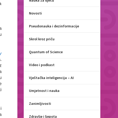
Nauka za djecu
a
Novosti
Pseudonauka i dezinformacije
a
u
Skrol kroz priču
Quantum of Science
y
.
Video i podkast
z
a
u
Vještačka inteligencija – AI
e
i
Umjetnost i nauka
Zanimljivosti
i
a
Zdravlje i ljepota