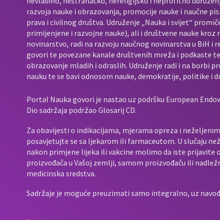
nevladino, nestranačko, nereligijsko i neprofitno udružen
razvoja nauke i obrazovanja, promocije nauke i naučne pis
prava i civilnog društva. Udruženje „Nauka i svijet“ promič
primijenjene i razvojne nauke), ali i društvene nauke kroz
novinarstvo, radi na razvoju naučnog novinarstva u BiH i 
govori te povezane kanale društvenih mreža i podkaste t
obrazovanje mladih i odraslih. Udruženje radi i na borbi p
nauku te se bavi odnosom nauke, demokratije, politike i d
Portal Nauka govori je nastao uz podršku European End
Dio sadržaja podržao Glosarij CD.
Za obavijesti o indikacijama, mjerama opreza i neželjenim 
posavjetujte se sa ljekarom ili farmaceutom. U slučaju neže
nakon primjene lijeka ili vakcine molimo da iste prijavit
proizvođača u Vašoj zemlji, samom proizvođaču ili nadležno
medicinska sredstva.
Sadržaje je moguće preuzimati samo integralno, uz navođen