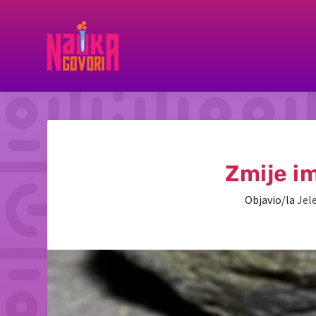
Zmije im
Objavio/la
Jel