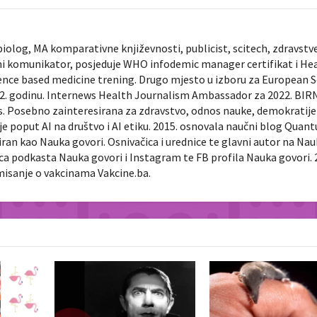
biolog, MA komparativne književnosti, publicist, scitech, zdravstv
ni komunikator, posjeduje WHO infodemic manager certifikat i He
ence based medicine trening. Drugo mjesto u izboru za European 
022. godinu. Internews Health Journalism Ambassador za 2022. BIR
ts. Posebno zainteresirana za zdravstvo, odnos nauke, demokratije 
je poput AI na društvo i AI etiku. 2015. osnovala naučni blog Quan
diran kao Nauka govori. Osnivačica i urednice te glavni autor na Na
nica podkasta Nauka govori i Instagram te FB profila Nauka govori. 
rmisanje o vakcinama Vakcine.ba.