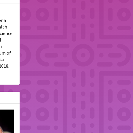
ena
alth
Science
N
i
tum of
uka
2018.