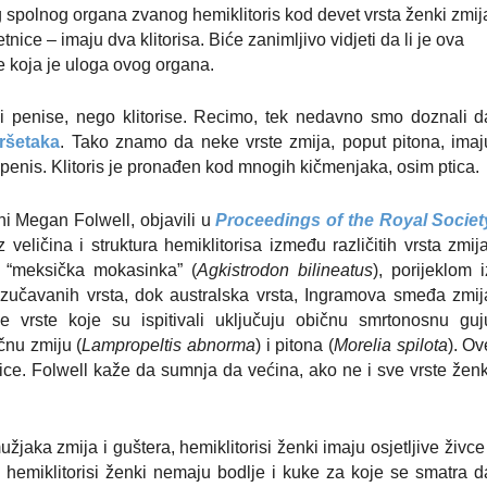
g spolnog organa zvanog hemiklitoris kod devet vrsta ženki zmij
etnice – imaju dva klitorisa. Biće zanimljivo vidjeti da li je ova
te koja je uloga ovog organa.
i penise, nego klitorise. Recimo, tek nedavno smo doznali d
ršetaka
. Tako znamo da neke vrste zmija, poput pitona, imaj
 penis. Klitoris je pronađen kod mnogih kičmenjaka, osim ptica.
ni Megan Folwell, objavili u
Proceedings of the Royal Societ
 veličina i struktura hemiklitorisa između različitih vrsta zmija
i “meksička mokasinka” (
Agkistrodon bilineatus
), porijeklom i
izučavanih vrsta, dok australska vrsta, Ingramova smeđa zmij
le vrste koje su ispitivali uključuju običnu smrtonosnu guj
čnu zmiju (
Lampropeltis abnorma
) i pitona (
Morelia spilota
). Ov
ice. Folwell kaže da sumnja da većina, ako ne i sve vrste ženk
jaka zmija i guštera, hemiklitorisi ženki imaju osjetljive živce 
a, hemiklitorisi ženki nemaju bodlje i kuke za koje se smatra d