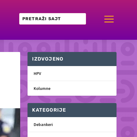
a
IZDVOJENO
HPV
Kolumne
KATEGORIJE
Debankeri