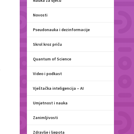
Nauka za djecu
Novosti
Pseudonauka i dezinformacije
Skrol kroz priču
Quantum of Science
a
Video i podkast
Vještačka inteligencija – AI
Umjetnost i nauka
Zanimljivosti
Zdravlje i ljepota