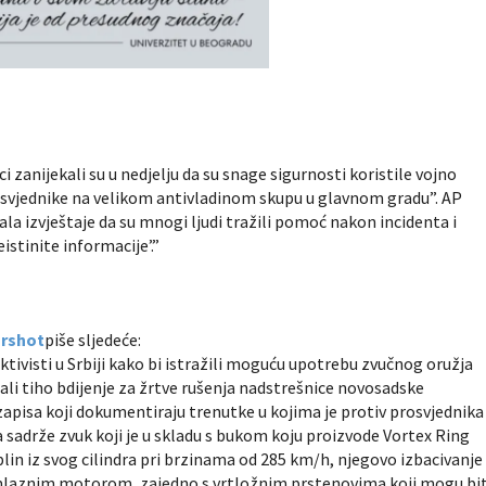
ci zanijekali su u nedjelju da su snage sigurnosti koristile vojno
prosvjednike na velikom antivladinom skupu u glavnom gradu”. AP
la izvještaje da su mnogi ljudi tražili pomoć nakon incidenta i
istinite informacije’.”
arshot
piše sljedeće:
ktivisti u Srbiji kako bi istražili moguću upotrebu zvučnog oružja
ali tiho bdijenje za žrtve rušenja nadstrešnice novosadske
 zapisa koji dokumentiraju trenutke u kojima je protiv prosvjednika
 sadrže zvuk koji je u skladu s bukom koju proizvode Vortex Ring
plin iz svog cilindra pri brzinama od 285 km/h, njegovo izbacivanje
s mlaznim motorom, zajedno s vrtložnim prstenovima koji mogu bit