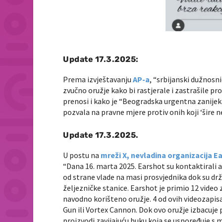
Update 17.3.2025:
Prema izvještavanju
AP-a
, “srbijanski dužnosni
zvučno oružje kako bi rastjerale i zastrašile 
prenosi i kako je “Beogradska urgentna zanijeka
pozvala na pravne mjere protiv onih koji ‘šire ne
Update 17.3.2025.
U postu na
mreži X, nevladina organizacija E
“Dana 16. marta 2025. Earshot su kontaktirali a
od strane vlade na masi prosvjednika dok su drž
željezničke stanice. Earshot je primio 12 video
navodno korišteno oružje. 4 od ovih videozapisa
Gun ili Vortex Cannon. Dok ovo oružje izbacuje 
proizvodi zavijajuću buku koja se uspoređuje 