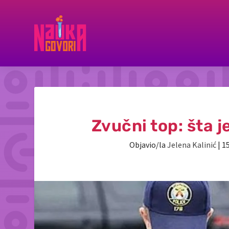
Zvučni top: šta j
Objavio/la
Jelena Kalinić
|
15