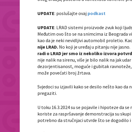
UPDATE
: poslušajte ovaj
podkast
UPDATE
: LRAD sistemi proizvode zvuk koji lj
Međutim ovo što se na snimcima iz Beograda vidi –
kao da je neki nevidljivi automobil proletio. Ka
nije LRAD.
No koji je uređaj u pitanju nije jasno
radi o LRAD jer smo iz nekoliko izvora potvrd
nije nalik na sirenu, više je bilo nalik na jak ud
dezorjentisanost, moguće i gubitak ravnoteže
može povećati broj žrtava.
Svjedoci su izjavili kako se desilo nešto kao da n
pregaziti.
U toku 16.3.2024 su se pojavile i hipoteze da se 
koriste za raspršavanje demonstracija su skupi i
potrebno da stručnjaci utvrde što se dogodilo i