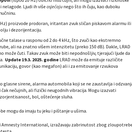
i nelagode. Ljudi ih više
osjećaju
nego što ih čuju, kao duboku
 mučninu.
Hz) proizvode prodoran, iritantan zvuk sličan piskavom alarmu ili
olju i dezorijentaciju.
čne talase u rasponu od 2 do 4 kHz, što zvuči kao ekstremno
rube, ali na znatno višem intenzitetu (preko 150 dB). Dakle, LRAD
o može čuti. Takav zvuk može biti nepodnošljiv, tjerajući ljude da
ja.
Update 19.3. 2025. godine
LRAD može da emituje različite
munikaciju, govor (kao megafon) ali i za emitovanje rzvukova
o glasne sirene, alarma automobila koji se ne zaustavlja i odzvanj
čak nečujnih, ali fizički neugodnih vibracija. Mogu izazvati
zorjentisanost, bol, oštećenje sluha.
be mogu da imaju tu jeku i pištanje u ušima.
ći Amnesty International, izražavaju zabrinutost zbog zloupotreb
testa.