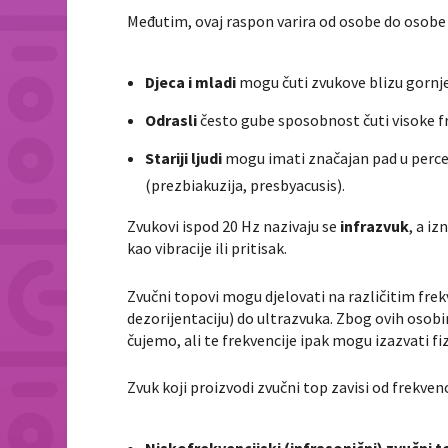
Međutim, ovaj raspon varira od osobe do osobe 
Djeca i mladi
mogu čuti zvukove blizu gornje
Odrasli
često gube sposobnost čuti visoke fr
Stariji ljudi
mogu imati značajan pad u perce
(prezbiakuzija, presbyacusis).
Zvukovi ispod 20 Hz nazivaju se
infrazvuk
, a i
kao vibracije ili pritisak.
Zvučni topovi mogu djelovati na različitim frek
dezorijentaciju) do ultrazvuka. Zbog ovih osobin
čujemo, ali te frekvencije ipak mogu izazvati fiz
Zvuk koji proizvodi zvučni top zavisi od frekvenc
Niskofrekvencijski (infrasonični) zvučni t