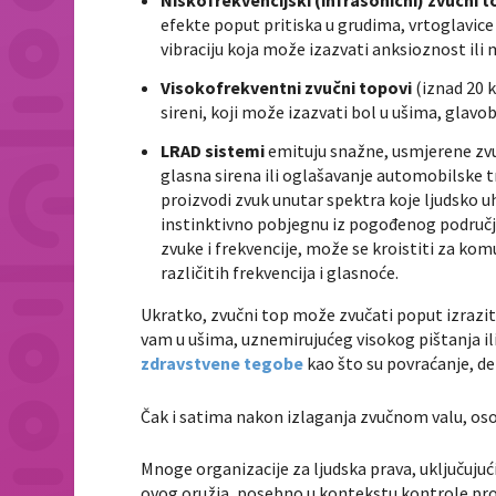
efekte poput pritiska u grudima, vrtoglavice 
vibraciju koja može izazvati anksioznost ili
Visokofrekventni zvučni topovi
(iznad 20 k
sireni, koji može izazvati bol u ušima, glavob
LRAD sistemi
emituju snažne, usmjerene zvu
glasna sirena ili oglašavanje automobilske t
proizvodi zvuk unutar spektra koje ljudsko uh
instinktivno pobjegnu iz pogođenog područ
zvuke i frekvencije, može se kroistiti za ko
različitih frekvencija i glasnoće.
Ukratko, zvučni top može zvučati poput izrazit
vam u ušima, uznemirujućeg visokog pištanja ili 
zdravstvene tegobe
kao što su povraćanje, de
Čak i satima nakon izlaganja zvučnom valu, oso
Mnoge organizacije za ljudska prava, uključuju
ovog oružja, posebno u kontekstu kontrole pro