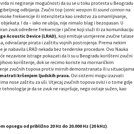
vrda ni negiranje mogućnosti da su se u toku protesta u Beogradu
ogibeljnog odbijanja. Zvučni top (
sonic weapon
ili
sound cannon
na
visoke frekvencije ili intenziteta kao sredstvo za omamljivanje,
li objekata. I da – iako ne ubija, nije nimalo blag i bezopasan. U
iran zvuk određene frekvencije i jačine koji služi ili za komunikaciju
ge Acoustic Device (LRAD)
, koji emituje usmjerene zvučne talase
sa, odvraćanje pirata i zaštitu vojnih postrojenja. Prema nekim
e je nabavila LRAD nekada bez tenderske procedure. Ovo Nauka
 će nezavisne istrage pokazati da li su u Beogradu korišteni zvučni
jihovo korištenje, dok se recimo koriste na mornaričkim
enje zvučnih topova protiv mirnih demonstranata ili u situacijam
atrati kršenjem ljudskih prava.
Ovi sistemi mogu izazvati
ima nose zaštitu za uši. Utjecaj zvučnih topova ovisi i o tome gdje
e tehnologije je da se zvuk ne raspršuje, nego ostaje sužen, kao
m opsegu od približno 20 Hz do 20.000 Hz (20 kHz)
.