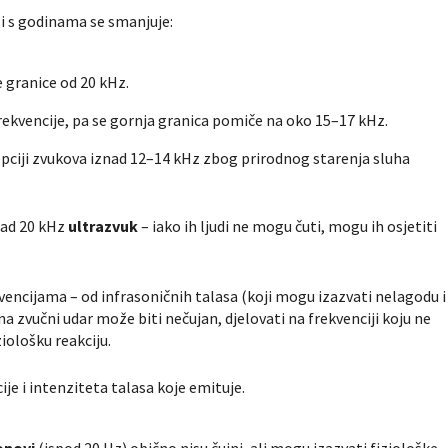
i s godinama se smanjuje:
 granice od 20 kHz.
ekvencije, pa se gornja granica pomiče na oko 15–17 kHz.
pciji zvukova iznad 12–14 kHz zbog prirodnog starenja sluha
znad 20 kHz
ultrazvuk
– iako ih ljudi ne mogu čuti, mogu ih osjetiti
vencijama – od infrasoničnih talasa (koji mogu izazvati nelagodu i
a zvučni udar može biti nečujan, djelovati na frekvenciji koju ne
iološku reakciju.
ije i intenziteta talasa koje emituje.
opovi
(ispod 20 Hz) obično nisu čujni, ali mogu izazvati fiziološke