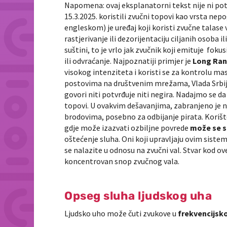
Napomena: ovaj eksplanatorni tekst nije ni pot
15.3.2025. koristili zvučni topovi kao vrsta nep
engleskom) je uređaj koji koristi zvučne talase 
rastjerivanje ili dezorijentaciju ciljanih osoba i
suštini, to je vrlo jak zvučnik koji emituje fokus
ili odvraćanje. Najpoznatiji primjer je
Long Ran
visokog intenziteta i koristi se za kontrolu ma
postovima na društvenim mrežama, Vlada Srbij
govori niti potvrđuje niti negira. Nadajmo se da
topovi. U ovakvim dešavanjima, zabranjeno je n
brodovima, posebno za odbijanje pirata. Korišt
gdje može izazvati ozbiljne povrede
može se sm
oštećenje sluha. Oni koji upravljaju ovim sistem
se nalazite u odnosu na zvučni val. Stvar kod ov
koncentrovan snop zvučnog vala.
Opseg sluha ljudskog uha
Ljudsko uho može čuti zvukove u
frekvencijsko