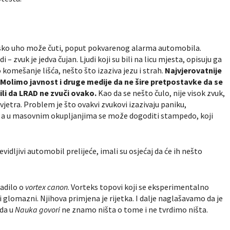
udsko uho može čuti, poput pokvarenog alarma automobila.
 zvuk je jedva čujan. Ljudi koji su bili na licu mjesta, opisuju ga
o komešanje lišća, nešto što izaziva jezu i strah.
Najvjerovatnije
.
Molimo javnost i druge medije da ne šire pretpostavke da se
ili da LRAD ne zvuči ovako.
Kao da se nešto čulo, nije visok zvuk,
ar vjetra. Problem je što ovakvi zvukovi izazivaju paniku,
, a u masovnim okupljanjima se može dogoditi stampedo, koji
evidljivi automobil prelijeće, imali su osjećaj da će ih nešto
radilo o
vortex canon
. Vorteks topovi koji se eksperimentalno
 glomazni. Njihova primjena je rijetka. I dalje naglašavamo da je
 da u
Nauka govori
ne znamo ništa o tome i ne tvrdimo ništa.