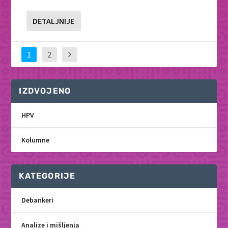
DETALJNIJE
1
2
IZDVOJENO
HPV
Kolumne
KATEGORIJE
Debankeri
Analize i mišljenja