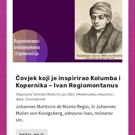
Čovjek koji je inspirirao Kolumba i
Kopernika – Ivan Regiomontanus
Objavio/la
Tomislav Matić
|
6. jun 2023.
|
Matematika
,
Naučnici i
djela
,
Zanimljivosti
Johannes Molitoris de Monte Regio, ili Johannes
Müller von Königsberg, odnosno Ivan, mlinarev
sin...