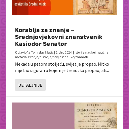
Korablja za znanje –
Srednjovjekovni znanstvenik
Kasiodor Senator
Objavio/la
Tomislav Matić
|
5. dec 2024.
|
Istorija nauke i naučna
metoda
,
Istorija/historija/povijest nauke/znanosti
Nekada u petom stoljeću, svijet je propao. Nitko
nije bio siguran u kojem je trenutku propao, ali...
DETALJNIJE