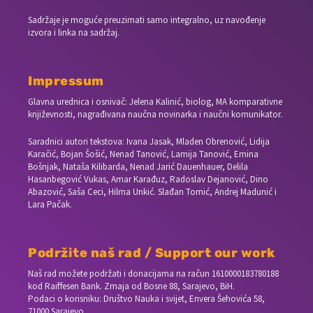
Sadržaje je moguće preuzimati samo integralno, uz navođenje
izvora i linka na sadržaj.
Impressum
Glavna urednica i osnivač: Jelena Kalinić, biolog, MA komparativne
književnosti, nagrađivana naučna novinarka i naučni komunikator.
Saradnici autori tekstova: Ivana Jasak, Mladen Obrenović, Lidija
Karačić, Bojan Šošić, Nenad Tanović, Lamija Tanović, Emina
Bošnjak, Nataša Kilibarda, Nenad Jarić Dauenhauer, Delila
Hasanbegović Vukas, Amar Karađuz, Radoslav Dejanović, Dino
Abazović, Saša Ceci, Hilma Unkić. Slađan Tomić, Andrej Madunić i
Lara Pačak.
Podržite naš rad / Support our work
Naš rad možete podržati i donacijama na račun
1610000183780188
kod Raiffesen Bank. Zmaja od Bosne 88, Sarajevo, BiH.
Podaci o korisniku: Društvo Nauka i svijet, Envera Šehovića 58,
71000 Sarajevo