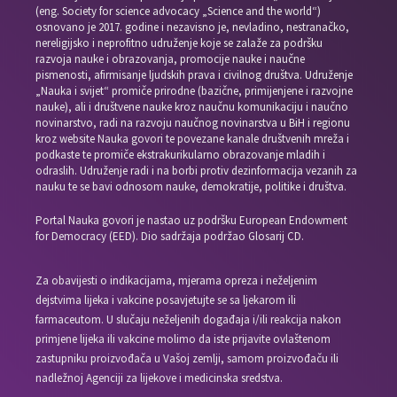
(eng. Society for science advocacy „Science and the world“)
osnovano je 2017. godine i nezavisno je, nevladino, nestranačko,
nereligijsko i neprofitno udruženje koje se zalaže za podršku
razvoja nauke i obrazovanja, promocije nauke i naučne
pismenosti, afirmisanje ljudskih prava i civilnog društva. Udruženje
„Nauka i svijet“ promiče prirodne (bazične, primijenjene i razvojne
nauke), ali i društvene nauke kroz naučnu komunikaciju i naučno
novinarstvo, radi na razvoju naučnog novinarstva u BiH i regionu
kroz website Nauka govori te povezane kanale društvenih mreža i
podkaste te promiče ekstrakurikularno obrazovanje mladih i
odraslih. Udruženje radi i na borbi protiv dezinformacija vezanih za
nauku te se bavi odnosom nauke, demokratije, politike i društva.
Portal Nauka govori je nastao uz podršku European Endowment
for Democracy (EED). Dio sadržaja podržao Glosarij CD.
Za obavijesti o indikacijama, mjerama opreza i neželjenim
dejstvima lijeka i vakcine posavjetujte se sa ljekarom ili
farmaceutom. U slučaju neželjenih događaja i/ili reakcija nakon
primjene lijeka ili vakcine molimo da iste prijavite ovlaštenom
zastupniku proizvođača u Vašoj zemlji, samom proizvođaču ili
nadležnoj Agenciji za lijekove i medicinska sredstva.