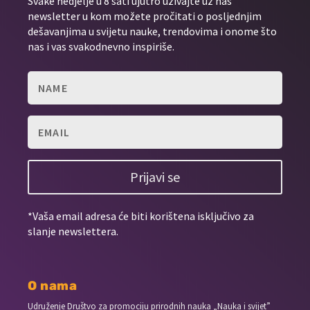
Svake nedjelje u 8 sati ujutro uživajte uz naš
newsletter u kom možete pročitati o posljednjim
dešavanjima u svijetu nauke, trendovima i onome što
nas i vas svakodnevno inspiriše.
Prijavi se
*Vaša email adresa će biti korištena isključivo za
slanje newslettera.
O nama
Udruženje Društvo za promociju prirodnih nauka „Nauka i svijet”