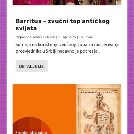
Barritus – zvučni top antičkog
svijeta
Objavio/la
Tomislav Matić
|
10. apr 2025.
|
Kolumne
Sumnja na korištenje zvučnog topa za rastjerivanje
prosvjednika u Srbiji nedavno je potresla...
DETALJNIJE