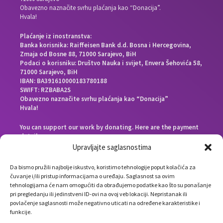
Obavezno naznačite svrhu plaćanja kao “Donacija”.
Hvala!
Plaćanje iz inostranstva:
Banka korisnika: Raiffeisen Bank d.d. Bosna i Hercegovina,
Zmaja od Bosne 88, 71000 Sarajevo, BiH
Podaci o korisniku: Društvo Nauka i svijet, Envera Šehovića 58,
71000 Sarajevo, BiH
IBAN: BA391610000183780188
SWIFT: RZBABA2S
Obavezno naznačite svrhu plaćanja kao “Donacija”
Hvala!
You can support our work by donating. Here are the payment
details:
Beneficiary bank: Raiffeisen Bank d.d. Bosna i Hercegovina,
Upravljajte saglasnostima
Zmaja od Bosne 88, 71000 Sarajevo, Bosnia and Herzegovina
End beneficiary: Društvo Nauka i svijet, Envera Šehovića 58,
Da bismo pružili najbolje iskustvo, koristimo tehnologije poput kolačića za
71000 Sarajevo, Bosnia and Herzegovina
čuvanje i/ili pristup informacijama o uređaju. Saglasnost sa ovim
IBAN: BA391610000183780188
tehnologijama će nam omogućiti da obrađujemo podatke kao što su ponašanje
SWIFT: RZBABA2S
pri pregledanju ili jedinstveni ID-ovi na ovoj veb lokaciji. Nepristanak ili
Please note the payment purpose as “Donation”
povlačenje saglasnosti može negativno uticati na određene karakteristike i
Thank you!
funkcije.