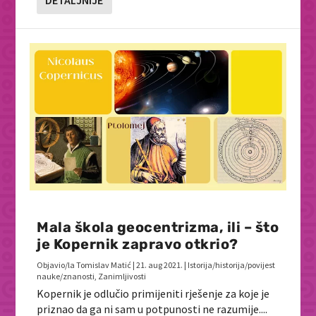
DETALJNIJE
Mala škola geocentrizma, ili – što
je Kopernik zapravo otkrio?
Objavio/la
Tomislav Matić
|
21. aug 2021.
|
Istorija/historija/povijest
nauke/znanosti
,
Zanimljivosti
Kopernik je odlučio primijeniti rješenje za koje je
priznao da ga ni sam u potpunosti ne razumije....