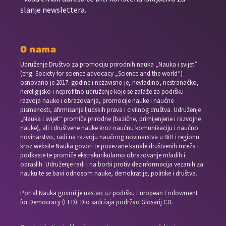
slanje newslettera.
O nama
Udruženje Društvo za promociju prirodnih nauka „Nauka i svijet”
(eng. Society for science advocacy „Science and the world“)
osnovano je 2017. godine i nezavisno je, nevladino, nestranačko,
nereligijsko i neprofitno udruženje koje se zalaže za podršku
razvoja nauke i obrazovanja, promocije nauke i naučne
pismenosti, afirmisanje ljudskih prava i civilnog društva. Udruženje
„Nauka i svijet“ promiče prirodne (bazične, primijenjene i razvojne
nauke), ali i društvene nauke kroz naučnu komunikaciju i naučno
novinarstvo, radi na razvoju naučnog novinarstva u BiH i regionu
kroz website Nauka govori te povezane kanale društvenih mreža i
podkaste te promiče ekstrakurikularno obrazovanje mladih i
odraslih. Udruženje radi i na borbi protiv dezinformacija vezanih za
nauku te se bavi odnosom nauke, demokratije, politike i društva.
Portal Nauka govori je nastao uz podršku European Endowment
for Democracy (EED). Dio sadržaja podržao Glosarij CD.