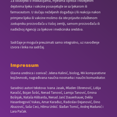
Za obavijesti o indikacijama, mjerama opreza i neželjenim
dejstvima lijeka i vakcine posavjetujte se sa ljekarom ili
farmaceutom. U slučaju neželjenih događaja i/ili reakcija nakon
primjene lijeka ili vakcine molimo da iste prijavite ovlaštenom
zastupniku proizvođača u Vašoj zemlji, samom proizvođaču ili
nadležnoj Agenciji za lijekove i medicinska sredstva.
Sadržaje je moguće preuzimati samo integralno, uz navođenje
izvora i linka na sadržaj.
Impressum
Glavna urednica i osnivač: Jelena Kalinić, biolog, MA komparativne
književnosti, nagrađivana naučna novinarka i naučni komunikator.
Saradnici autori tekstova: Ivana Jasak, Mladen Obrenović, Lidija
Karačić, Bojan Šošić, Nenad Tanović, Lamija Tanović, Emina
Bošnjak, Nataša Kilibarda, Nenad Jarić Dauenhauer, Delila
Hasanbegović Vukas, Amar Karađuz, Radoslav Dejanović, Dino
Abazović, Saša Ceci, Hilma Unkić. Slađan Tomić, Andrej Madunić i
Lara Pačak.