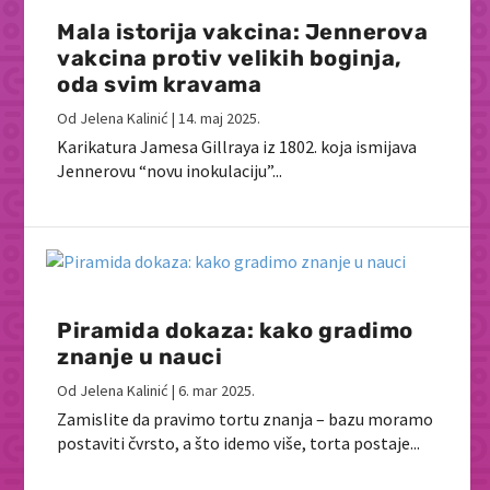
Mala istorija vakcina: Jennerova
vakcina protiv velikih boginja,
oda svim kravama
Od
Jelena Kalinić
|
14. maj 2025.
Karikatura Jamesa Gillraya iz 1802. koja ismijava
Jennerovu “novu inokulaciju”...
Piramida dokaza: kako gradimo
znanje u nauci
Od
Jelena Kalinić
|
6. mar 2025.
Zamislite da pravimo tortu znanja – bazu moramo
postaviti čvrsto, a što idemo više, torta postaje...