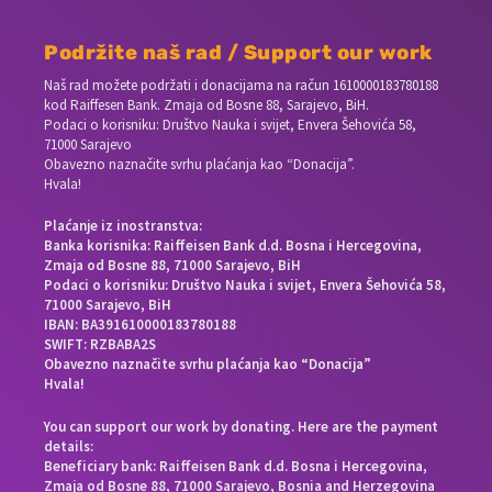
Podržite naš rad / Support our work
Naš rad možete podržati i donacijama na račun
1610000183780188
kod Raiffesen Bank. Zmaja od Bosne 88, Sarajevo, BiH.
Podaci o korisniku: Društvo Nauka i svijet, Envera Šehovića 58,
71000 Sarajevo
Obavezno naznačite svrhu plaćanja kao “Donacija”.
Hvala!
Plaćanje iz inostranstva:
Banka korisnika: Raiffeisen Bank d.d. Bosna i Hercegovina,
Zmaja od Bosne 88, 71000 Sarajevo, BiH
Podaci o korisniku: Društvo Nauka i svijet, Envera Šehovića 58,
71000 Sarajevo, BiH
IBAN: BA391610000183780188
SWIFT: RZBABA2S
Obavezno naznačite svrhu plaćanja kao “Donacija”
Hvala!
You can support our work by donating. Here are the payment
details:
Beneficiary bank: Raiffeisen Bank d.d. Bosna i Hercegovina,
Zmaja od Bosne 88, 71000 Sarajevo, Bosnia and Herzegovina