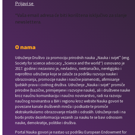
Prijavi se
*Vaša email adresa će biti korištena isključivo za slanje
newslettera.
O nama
Udruženje Društvo za promociju prirodnih nauka „Nauka i svijet” (eng.
Society for science advocacy „Science and the world“) osnovano je
2017. godine i nezavisno je, nevladino, nestranačko, nereligijsko i
neprofitno udruženje koje se zalaže za podršku razvoja nauke i
obrazovanja, promocije nauke i naučne pismenosti, afirmisanje
ljudskih prava i civilnog društva. Udruženje „Nauka i svijet“ promiče
prirodne (bazične, primijenjene i razvojne nauke), ali i društvene nauke
kroz naučnu komunikaciju i naučno novinarstvo, radi na razvoju
naučnog novinarstva u BiH i regionu kroz website Nauka govori te
povezane kanale društvenih mreža i podkaste te promiče
ekstrakurikularno obrazovanje mladih i odraslih. Udruženje radi i na
borbi protiv dezinformacija vezanih za nauku te se bavi odnosom
nauke, demokratije, politike i društva.
Portal Nauka govori je nastao uz podršku European Endowment for