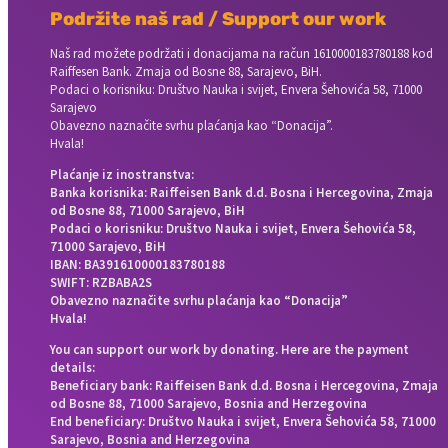
Podržite naš rad / Support our work
Naš rad možete podržati i donacijama na račun
1610000183780188 kod
Raiffesen Bank. Zmaja od Bosne 88, Sarajevo, BiH.
Podaci o korisniku: Društvo Nauka i svijet, Envera Šehovića 58, 71000
Sarajevo
Obavezno naznačite svrhu plaćanja kao “Donacija”.
Hvala!
Plaćanje iz inostranstva:
Banka korisnika: Raiffeisen Bank d.d. Bosna i Hercegovina, Zmaja
od Bosne 88, 71000 Sarajevo, BiH
Podaci o korisniku: Društvo Nauka i svijet, Envera Šehovića 58,
71000 Sarajevo, BiH
IBAN: BA391610000183780188
SWIFT: RZBABA2S
Obavezno naznačite svrhu plaćanja kao “Donacija”
Hvala!
You can support our work by donating. Here are the payment
details:
Beneficiary bank: Raiffeisen Bank d.d. Bosna i Hercegovina, Zmaja
od Bosne 88, 71000 Sarajevo, Bosnia and Herzegovina
End beneficiary: Društvo Nauka i svijet, Envera Šehovića 58, 71000
Sarajevo, Bosnia and Herzegovina