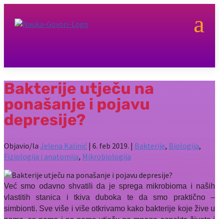
a
Bakterije utječu na
ponašanje i pojavu
depresije?
Objavio/la
Jelena Kalinić
|
6. feb 2019.
|
Bakterije
,
Biologija
,
Fiziologija i anatomija
,
Mikrobiologija
Već smo odavno shvatili da je sprega mikrobioma i naših
vlastitih stanica i tkiva duboka te da smo praktično –
simbionti. Sve više i više otkrivamo kako bakterije koje žive u