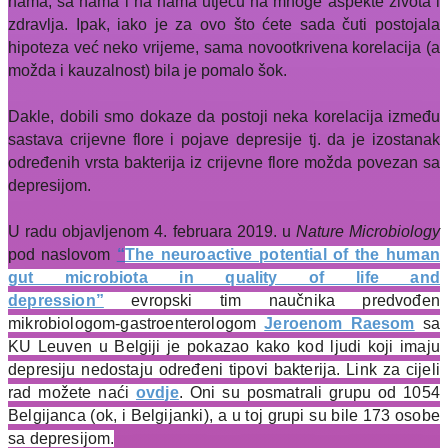
nama, sa nama i na nama utječu na mnoge aspekte života i
zdravlja. Ipak, iako je za ovo što ćete sada čuti postojala
hipoteza već neko vrijeme, sama novootkrivena korelacija (a
možda i kauzalnost) bila je pomalo šok.
Dakle, dobili smo dokaze da postoji neka korelacija između
sastava crijevne flore i pojave depresije tj. da je izostanak
određenih vrsta bakterija iz crijevne flore možda povezan sa
depresijom.
U radu objavljenom 4. februara 2019. u
Nature Microbiology
pod naslovom
“
The neuroactive potential of the human
gut microbiota in quality of life and
depression”
evropski tim naučnika predvođen
mikrobiologom-gastroenterologom
Jeroenom Raesom
sa
KU Leuven u Belgiji je pokazao kako kod ljudi koji imaju
depresiju nedostaju određeni tipovi bakterija. Link za cijeli
rad možete naći
ovdje
. Oni su posmatrali grupu od 1054
Belgijanca (ok, i Belgijanki), a u toj grupi su bile 173 osobe
sa depresijom.