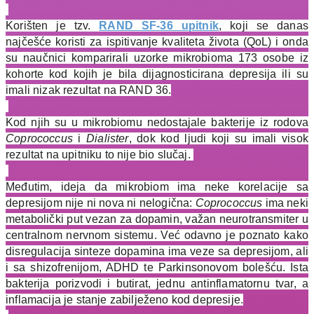
Korišten je tzv.
RAND SF-36 upitnik
, koji se danas
najčešće koristi za ispitivanje kvaliteta života (QoL) i onda
su naučnici komparirali uzorke mikrobioma 173 osobe iz
kohorte kod kojih je bila dijagnosticirana depresija ili su
imali nizak rezultat na RAND 36.
Kod njih su u mikrobiomu nedostajale bakterije iz rodova
Coprococcus
i
Dialister
, dok kod ljudi koji su imali visok
rezultat na upitniku to nije bio slučaj.
Međutim, ideja da mikrobiom ima neke korelacije sa
depresijom nije ni nova ni nelogična:
Coprococcus
ima neki
metabolički put vezan za dopamin, važan neurotransmiter u
centralnom nervnom sistemu. Već odavno je poznato kako
disregulacija sinteze dopamina ima veze sa depresijom, ali
i sa shizofrenijom, ADHD te Parkinsonovom bolešću. Ista
bakterija porizvodi i butirat, jednu antinflamatornu tvar, a
inflamacija je stanje zabilježeno kod depresije.