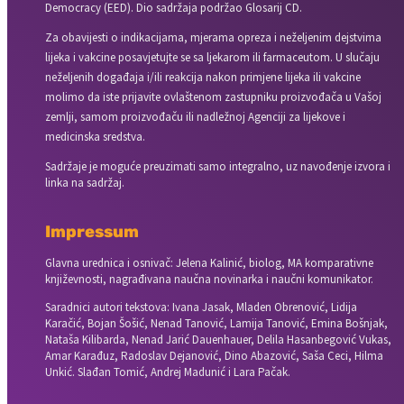
Democracy (EED). Dio sadržaja podržao Glosarij CD.
Za obavijesti o indikacijama, mjerama opreza i neželjenim dejstvima
lijeka i vakcine posavjetujte se sa ljekarom ili farmaceutom. U slučaju
neželjenih događaja i/ili reakcija nakon primjene lijeka ili vakcine
molimo da iste prijavite ovlaštenom zastupniku proizvođača u Vašoj
zemlji, samom proizvođaču ili nadležnoj Agenciji za lijekove i
medicinska sredstva.
Sadržaje je moguće preuzimati samo integralno, uz navođenje izvora i
linka na sadržaj.
Impressum
Glavna urednica i osnivač: Jelena Kalinić, biolog, MA komparativne
književnosti, nagrađivana naučna novinarka i naučni komunikator.
Saradnici autori tekstova: Ivana Jasak, Mladen Obrenović, Lidija
Karačić, Bojan Šošić, Nenad Tanović, Lamija Tanović, Emina Bošnjak,
Nataša Kilibarda, Nenad Jarić Dauenhauer, Delila Hasanbegović Vukas,
Amar Karađuz, Radoslav Dejanović, Dino Abazović, Saša Ceci, Hilma
Unkić. Slađan Tomić, Andrej Madunić i Lara Pačak.