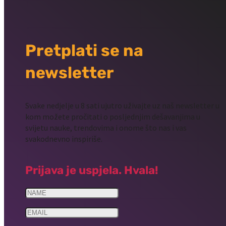
Pretplati se na
newsletter
Svake nedjelje u 8 sati ujutro uživajte uz naš newsletter u
kom možete pročitati o posljednjim dešavanjima u
svijetu nauke, trendovima i onome što nas i vas
svakodnevno inspiriše.
Prijava je uspjela. Hvala!