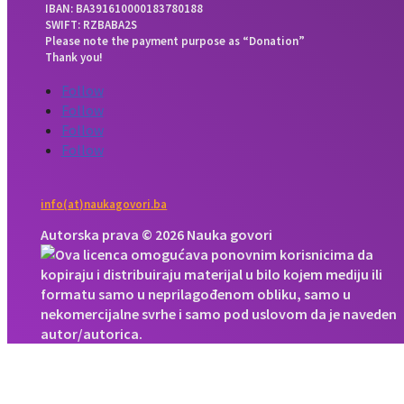
IBAN: BA391610000183780188
SWIFT: RZBABA2S
Please note the payment purpose as “Donation”
Thank you!
Follow
Follow
Follow
Follow
info(at)naukagovori.ba
Autorska prava © 2026 Nauka govori