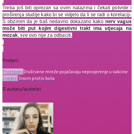
Treba još biti oprezan sa ovim nalazima i čekati potvrde i
proširenja studije kako bi se vidjelo da li se radi o korelaciji.
S obzirom da je baš nedavno dokazano kako
nerv vagus
može biti put kojim digestivni trakt ima utjecaja na
mozak
, sve ovo nije za odbaciti.
Podijeli:
Prethodni
Društvene mreže pojačavaju nepovjerenje u vakcine
Sljedeći
Snom protiv bola
O autoru/autorici