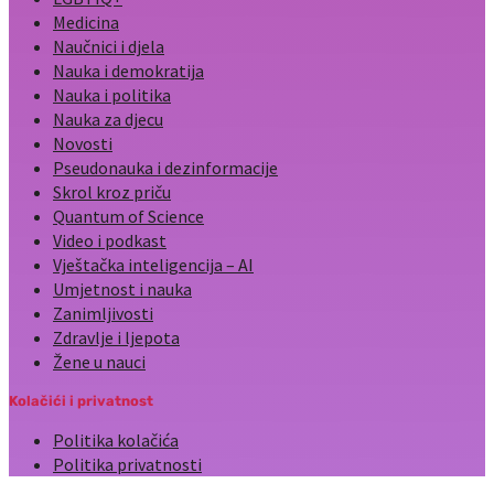
Medicina
Naučnici i djela
Nauka i demokratija
Nauka i politika
Nauka za djecu
Novosti
Pseudonauka i dezinformacije
Skrol kroz priču
Quantum of Science
Video i podkast
Vještačka inteligencija – AI
Umjetnost i nauka
Zanimljivosti
Zdravlje i ljepota
Žene u nauci
Kolačići i privatnost
Politika kolačića
Politika privatnosti