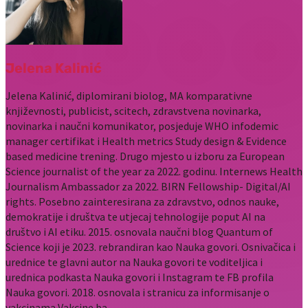
Jelena Kalinić
Jelena Kalinić, diplomirani biolog, MA komparativne
književnosti, publicist, scitech, zdravstvena novinarka,
novinarka i naučni komunikator, posjeduje WHO infodemic
manager certifikat i Health metrics Study design & Evidence
based medicine trening. Drugo mjesto u izboru za European
Science journalist of the year za 2022. godinu. Internews Health
Journalism Ambassador za 2022. BIRN Fellowship- Digital/AI
rights. Posebno zainteresirana za zdravstvo, odnos nauke,
demokratije i društva te utjecaj tehnologije poput AI na
društvo i AI etiku. 2015. osnovala naučni blog Quantum of
Science koji je 2023. rebrandiran kao Nauka govori. Osnivačica i
urednice te glavni autor na Nauka govori te voditeljica i
urednica podkasta Nauka govori i Instagram te FB profila
Nauka govori. 2018. osnovala i stranicu za informisanje o
vakcinama Vakcine.ba.