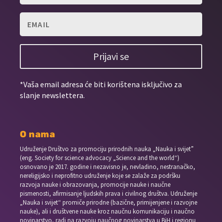
Prijavi se
*Vaša email adresa će biti korištena isključivo za
slanje newslettera.
O nama
Udruženje Društvo za promociju prirodnih nauka „Nauka i svijet”
(eng. Society for science advocacy „Science and the world“)
osnovano je 2017. godine i nezavisno je, nevladino, nestranačko,
nereligijsko i neprofitno udruženje koje se zalaže za podršku
razvoja nauke i obrazovanja, promocije nauke i naučne
pismenosti, afirmisanje ljudskih prava i civilnog društva. Udruženje
„Nauka i svijet“ promiče prirodne (bazične, primijenjene i razvojne
nauke), ali i društvene nauke kroz naučnu komunikaciju i naučno
novinarstvo, radi na razvoju naučnog novinarstva u BiH i regionu