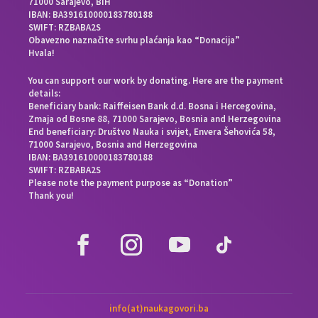
71000 Sarajevo, BiH
IBAN: BA391610000183780188
SWIFT: RZBABA2S
Obavezno naznačite svrhu plaćanja kao “Donacija”
Hvala!
You can support our work by donating. Here are the payment
details:
Beneficiary bank: Raiffeisen Bank d.d. Bosna i Hercegovina,
Zmaja od Bosne 88, 71000 Sarajevo, Bosnia and Herzegovina
End beneficiary: Društvo Nauka i svijet, Envera Šehovića 58,
71000 Sarajevo, Bosnia and Herzegovina
IBAN: BA391610000183780188
SWIFT: RZBABA2S
Please note the payment purpose as “Donation”
Thank you!
info(at)naukagovori.ba