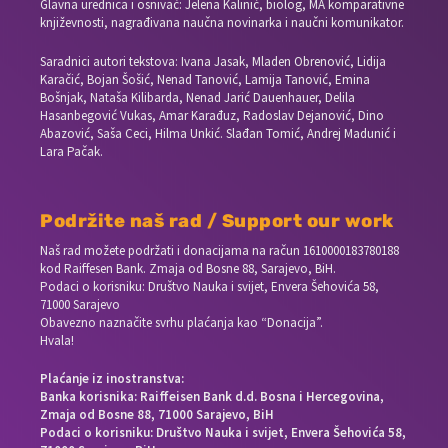
Glavna urednica i osnivač: Jelena Kalinić, biolog, MA komparativne
književnosti, nagrađivana naučna novinarka i naučni komunikator.
Saradnici autori tekstova: Ivana Jasak, Mladen Obrenović, Lidija
Karačić, Bojan Šošić, Nenad Tanović, Lamija Tanović, Emina
Bošnjak, Nataša Kilibarda, Nenad Jarić Dauenhauer, Delila
Hasanbegović Vukas, Amar Karađuz, Radoslav Dejanović, Dino
Abazović, Saša Ceci, Hilma Unkić. Slađan Tomić, Andrej Madunić i
Lara Pačak.
Podržite naš rad / Support our work
Naš rad možete podržati i donacijama na račun
1610000183780188
kod Raiffesen Bank. Zmaja od Bosne 88, Sarajevo, BiH.
Podaci o korisniku: Društvo Nauka i svijet, Envera Šehovića 58,
71000 Sarajevo
Obavezno naznačite svrhu plaćanja kao “Donacija”.
Hvala!
Plaćanje iz inostranstva:
Banka korisnika: Raiffeisen Bank d.d. Bosna i Hercegovina,
Zmaja od Bosne 88, 71000 Sarajevo, BiH
Podaci o korisniku: Društvo Nauka i svijet, Envera Šehovića 58,