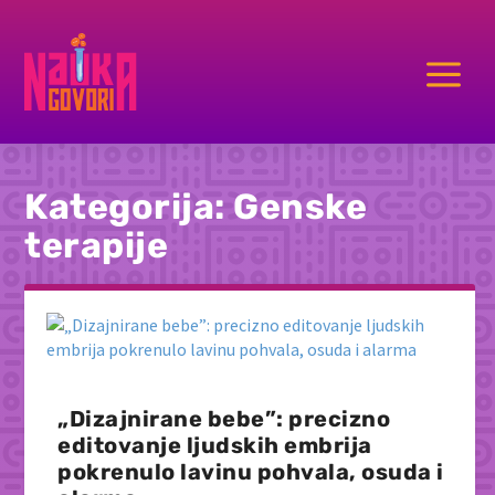
a
Kategorija:
Genske
terapije
„Dizajnirane bebe”: precizno
editovanje ljudskih embrija
pokrenulo lavinu pohvala, osuda i