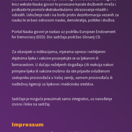
kroz website Nauka govori te povezane kanale društvenih mreža i
podkaste te promiče ekstrakurikularno obrazovanje mladih i
odraslih. Udruženje radi i na borbi protiv dezinformacija vezanih za
nauku te se bavi odnosom nauke, demokratije, politike i društva.
Portal Nauka govori je nastao uz podršku European Endowment
for Democracy (EED). Dio sadržaja podržao Glosarij CD.
Za obavijesti o indikacijama, mjerama opreza i neželjenim
dejstvima lijeka i vakcine posavjetujte se sa ljekarom ili
farmaceutom. U slučaju neželjenih događaja i/ili reakcija nakon
primjene lijeka ili vakcine molimo da iste prijavite ovlaštenom
zastupniku proizvođača u Vašoj zemlji, samom proizvođaču ili
nadležnoj Agenciji za lijekove i medicinska sredstva.
Sadržaje je moguće preuzimati samo integralno, uz navođenje
izvora i linka na sadržaj.
Impressum