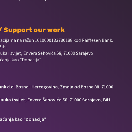
 / Support our work
nacijama na račun
1610000183780188 kod Raiffesen Bank.
BiH.
uka i svijet, Envera Šehovića 58, 71000 Sarajevo
anja kao “Donacija”.
Bank d.d. Bosna i Hercegovina, Zmaja od Bosne 88, 71000
auka i svijet, Envera Šehovića 58, 71000 Sarajevo, BiH
aćanja kao “Donacija”