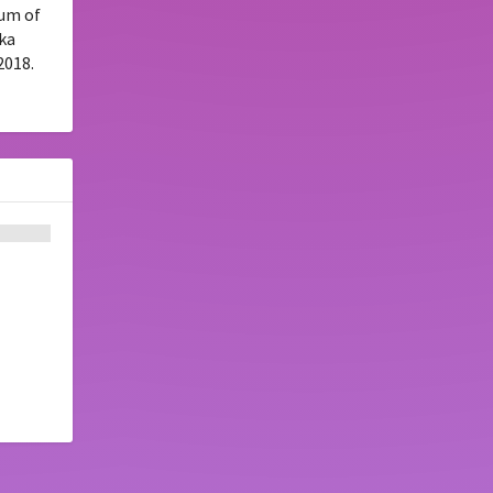
tum of
uka
2018.