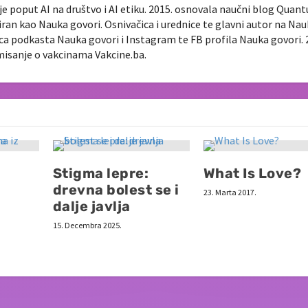
je poput AI na društvo i AI etiku. 2015. osnovala naučni blog Quan
diran kao Nauka govori. Osnivačica i urednice te glavni autor na Na
nica podkasta Nauka govori i Instagram te FB profila Nauka govori. 
rmisanje o vakcinama Vakcine.ba.
Stigma lepre:
What Is Love?
drevna bolest se i
23. Marta 2017.
dalje javlja
15. Decembra 2025.