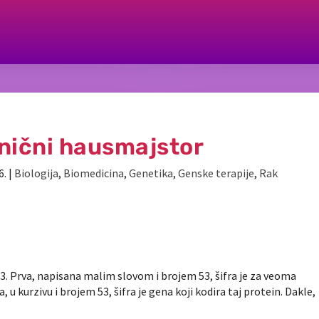
nični hausmajstor
6.
|
Biologija
,
Biomedicina
,
Genetika
,
Genske terapije
,
Rak
3
. Prva, napisana malim slovom i brojem 53, šifra je za veoma
 u kurzivu i brojem 53, šifra je gena koji kodira taj protein. Dakle,