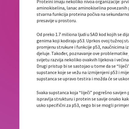
Proteini imaju nekoliko nivoa organizacije: prvi
aminokiselina, lanac aminokiselina povezanih
stvarna funkcija proteina počiva na sekundarnoj
presavije u prostoru.
Od preko 1.7 miliona ljudi u SAD kod kojih se di
genima koji kodiraju p53. Uprkos ovoj tužnoj st
promjenu strukure i funkcije p53, naučnicima i
djeluje. Također, poznavanje ove problematike je
svijetu razvija nekoliko ovakvih lijekova i već
Drugi pristup bi se sastojao u tome da se “liječi
supstance koje se vežu na izmijenjeni p53 i mij
supstanca se upravo testira i možda će se uskoro
Svaka supstanca koja “liječi” pogrešno savijen p
ispravlja strukturu i protein se savije onako kako 
usko specifični za p53, nego bi se mogli primje