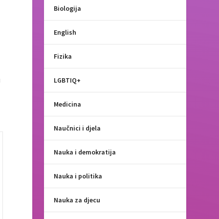
Biologija
English
Fizika
e
u
LGBTIQ+
Medicina
Naučnici i djela
Nauka i demokratija
Nauka i politika
Nauka za djecu