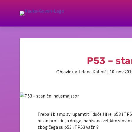
P53 – sta
Objavio/la
Jelena Kalinić
|
10. nov 201
Trebali bismo svi upamtiti iduće šifre: p53 i
TP5
bitan protein, a druga, napisana velikim slovima,
zbog čega su p53 i TP53 važni?