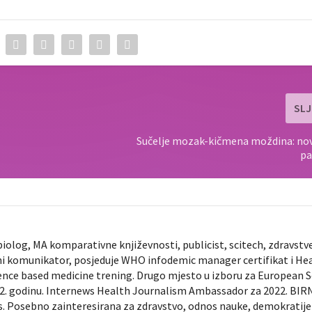
SLJ
Sučelje mozak-kičmena moždina: nov
pa
biolog, MA komparativne književnosti, publicist, scitech, zdravstv
ni komunikator, posjeduje WHO infodemic manager certifikat i He
ence based medicine trening. Drugo mjesto u izboru za European 
022. godinu. Internews Health Journalism Ambassador za 2022. BIR
ts. Posebno zainteresirana za zdravstvo, odnos nauke, demokratije 