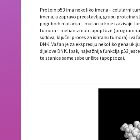
Protein p53 ima nekoliko imena – celularni tum
imena, a zapravo predstavlja, grupu proteina s
pogubnih mutacija – mutacija koje izazivaju tu
tumora – mehanizmom apoptoze (programirana 
sudova, ključni proces za ishranu tumora) i v
DNK. Važan je za ekspresiju nekoliko gena uklj
dijelove DNK. Ipak, najvažnija funkcija p53 jes
te stanice same sebe unište (apoptoza).