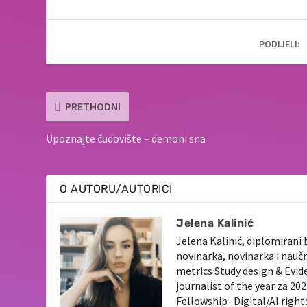
PODIJELI:
PRETHODNI
Upoznajte čudovište – demoni sna
O AUTORU/AUTORICI
Jelena Kalinić
Jelena Kalinić, diplomirani 
novinarka, novinarka i nauč
metrics Study design & Evid
journalist of the year za 2
Fellowship- Digital/AI righ