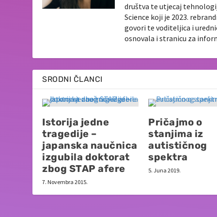
društva te utjecaj tehnologi
Science koji je 2023. rebran
govori te voditeljica i ured
osnovala i stranicu za info
SRODNI ČLANCI
Istorija jedne
Pričajmo o
tragedije –
stanjima iz
japanska naučnica
autističnog
izgubila doktorat
spektra
zbog STAP afere
5. Juna 2019.
7. Novembra 2015.