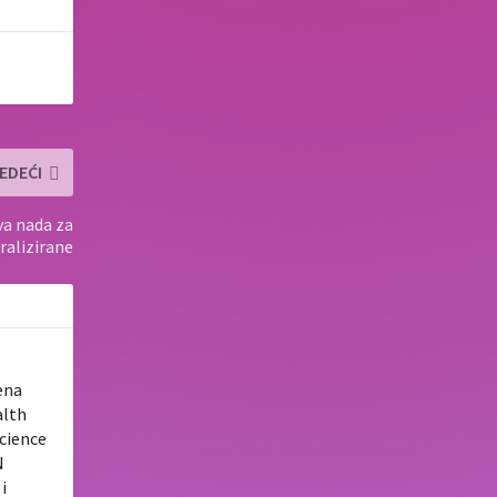
EDEĆI
a nada za
ralizirane
ena
alth
Science
N
i