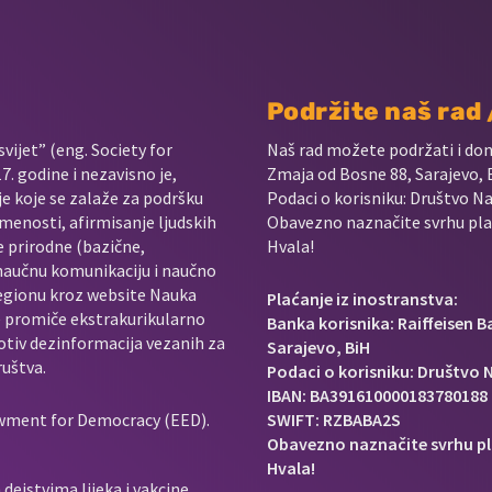
Podržite naš rad
vijet” (eng. Society for
Naš rad možete podržati i do
. godine i nezavisno je,
Zmaja od Bosne 88, Sarajevo, 
je koje se zalaže za podršku
Podaci o korisniku: Društvo Na
menosti, afirmisanje ljudskih
Obavezno naznačite svrhu plać
e prirodne (bazične,
Hvala!
 naučnu komunikaciju i naučno
regionu kroz website Nauka
Plaćanje iz inostranstva:
e promiče ekstrakurikularno
Banka korisnika: Raiffeisen 
rotiv dezinformacija vezanih za
Sarajevo, BiH
ruštva.
Podaci o korisniku: Društvo N
IBAN: BA391610000183780188
owment for Democracy (EED).
SWIFT: RZBABA2S
Obavezno naznačite svrhu pl
Hvala!
dejstvima lijeka i vakcine