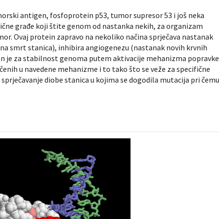
orski antigen, fosfoprotein p53, tumor supresor 53 i još neka
lične građe koji štite genom od nastanka nekih, za organizam
mor. Ovaj protein zapravo na nekoliko načina sprječava nastanak
smrt stanica), inhibira angiogenezu (nastanak novih krvnih
ažan je za stabilnost genoma putem aktivacije mehanizma popravk
učenih u navedene mehanizme i to tako što se veže za specifične
te sprječavanje diobe stanica u kojima se dogodila mutacija pri čem