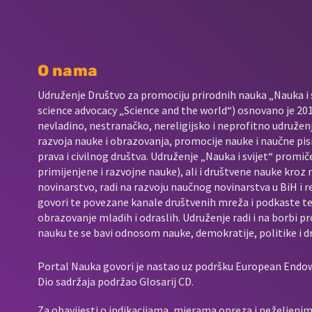
O nama
Udruženje Društvo za promociju prirodnih nauka „Nauka i s
science advocacy „Science and the world“) osnovano je 2017
nevladino, nestranačko, nereligijsko i neprofitno udružen
razvoja nauke i obrazovanja, promocije nauke i naučne pis
prava i civilnog društva. Udruženje „Nauka i svijet“ promič
primijenjene i razvojne nauke), ali i društvene nauke kroz
novinarstvo, radi na razvoju naučnog novinarstva u BiH i 
govori te povezane kanale društvenih mreža i podkaste t
obrazovanje mladih i odraslih. Udruženje radi i na borbi p
nauku te se bavi odnosom nauke, demokratije, politike i d
Portal Nauka govori je nastao uz podršku European End
Dio sadržaja podržao Glosarij CD.
Za obavijesti o indikacijama, mjerama opreza i neželjenim 