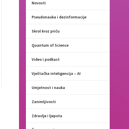
Novosti
Pseudonauka i dezinformacije
Skrol kroz priču
Quantum of Science
Video i podkast
Vještačka inteligencija – AI
Umjetnost i nauka
Zanimljivosti
Zdravlje i ljepota