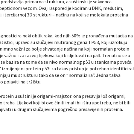
 predstavlja primarna struktura, a suštinski je sekvenca
 peptidnom vezom. Ovaj raspored je kodiran u DNK, međutim,
 i tercijarnoj 3D strukturi – načinu na koji se molekula proteina
jagnosticira neki oblik raka, kod njih 50% je pronađena mutacija na
atistici, upravo su slučajevi mutiranog gena TP53, koji uzrokuju
znimno važni za bolje shvatanje načina na koji normalan protein
 važno i za razvoj lijekova koji bi djelovali na p53. Trenutno se u
ina se bazira na tome da se nivo normalnog p53 u stanicama poveća.
” izmijenjeni protein p53: za takav pristup je potrebno identificirat
enjaju mu strukturu tako da se on “normalizira”. Jedna takva
 pojaviti na tržištu.
rotein u suštini je origami-majstor: ona presavija loš origami,
treba. Lijekovi koji bi ovo činili imali bi i širu upotrebu, ne bi bili
njivati i u drugim slučajevima pogrešno presavijenih proteina.