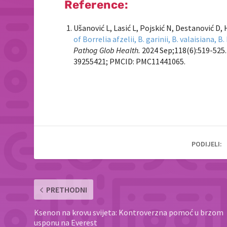
Reference:
Ušanović L, Lasić L, Pojskić N, Destanović D, 
of
Borrelia afzelii
,
B. garinii
,
B. valaisiana
,
B.
Pathog Glob Health.
2024 Sep;118(6):519-525.
39255421; PMCID: PMC11441065.
PODIJELI:
PRETHODNI
Ksenon na krovu svijeta: Kontroverzna pomoć u brzom
usponu na Everest