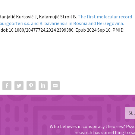
Hanjalić Kurtović J, Kalamujić Stroil B.
The first molecular record
 burgdorferi
s.s. and
B. bavariensis
in Bosnia and Herzegovina.
 doi: 10.1080/20477724.2024.2399380. Epub 2024 Sep 10. PMID:
SL
Who believes in conspiracy theories? Psy
research has something to sa