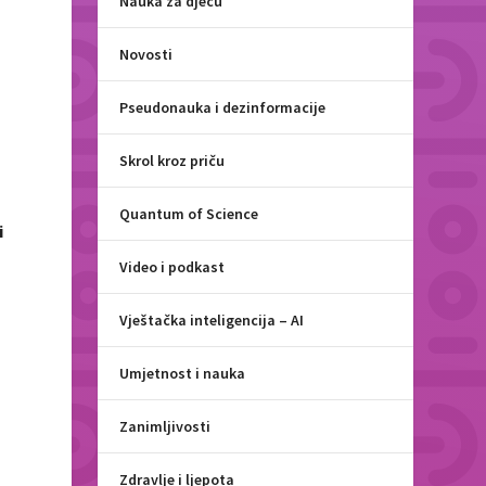
Nauka za djecu
Novosti
Pseudonauka i dezinformacije
Skrol kroz priču
Quantum of Science
i
Video i podkast
Vještačka inteligencija – AI
Umjetnost i nauka
Zanimljivosti
Zdravlje i ljepota