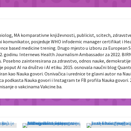
biolog, MA komparativne književnosti, publicist, scitech, zdravstv
ni komunikator, posjeduje WHO infodemic manager certifikat i He
ence based medicine trening. Drugo mjesto u izboru za European 
022. godinu. Internews Health Journalism Ambassador za 2022. BIR
ts. Posebno zainteresirana za zdravstvo, odnos nauke, demokratije 
je poput AI na društvo i AI etiku. 2015. osnovala naučni blog Quan
diran kao Nauka govori. Osnivačica i urednice te glavni autor na Na
nica podkasta Nauka govori i Instagram te FB profila Nauka govori. 
rmisanje o vakcinama Vakcine.ba.