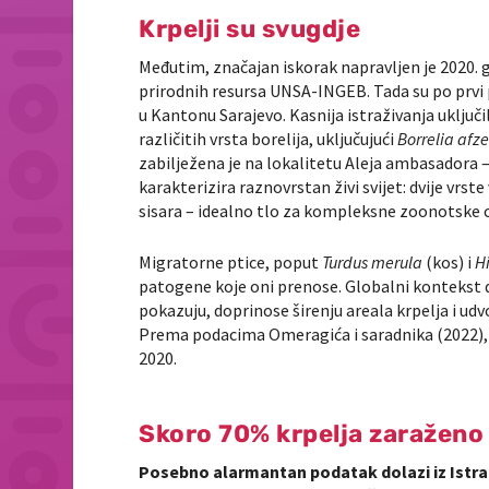
Krpelji su svugdje
Međutim, značajan iskorak napravljen je 2020.
prirodnih resursa UNSA-INGEB. Tada su po prvi 
u Kantonu Sarajevo. Kasnija istraživanja uključil
različitih vrsta borelija, uključujući
Borrelia afze
zabilježena je na lokalitetu Aleja ambasadora – 
karakterizira raznovrstan živi svijet: dvije vr
sisara – idealno tlo za kompleksne zoonotske c
Migratorne ptice, poput
Turdus merula
(kos) i
H
patogene koje oni prenose. Globalni kontekst 
pokazuju, doprinose širenju areala krpelja i ud
Prema podacima Omeragića i saradnika (2022)
2020.
Skoro 70% krpelja zaraženo
Posebno alarmantan podatak dolazi iz Istraž