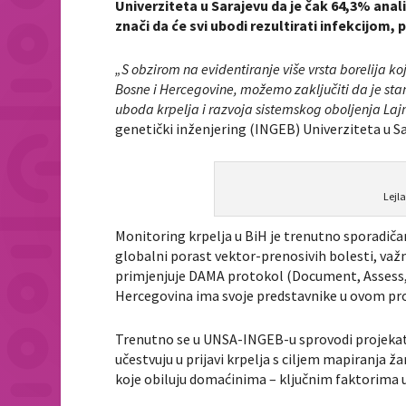
Univerziteta u Sarajevu da je čak 64,3% anali
znači da će svi ubodi rezultirati infekcijom,
„S obzirom na evidentiranje više vrsta borelija ko
Bosne i Hercegovine, možemo zaključiti da je stan
uboda krpelja i razvoja sistemskog oboljenja La
genetički inženjering (INGEB) Univerziteta u Sa
Lejl
Monitoring krpelja u BiH je trenutno sporadiča
globalni porast vektor-prenosivih bolesti, važno 
primjenjuje DAMA protokol (Document, Assess,
Hercegovina ima svoje predstavnike u ovom proje
Trenutno se u UNSA-INGEB-u sprovodi projekat 
učestvuju u prijavi krpelja s ciljem mapiranja ž
koje obiluju domaćinima – ključnim faktorima u