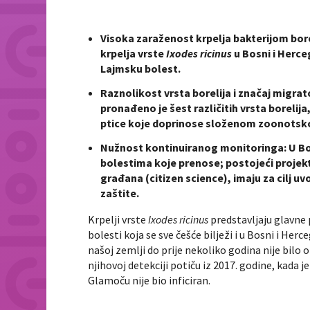
Visoka zaraženost krpelja bakterijom bor
krpelja vrste
Ixodes ricinus
u Bosni i Herc
Lajmsku bolest.
Raznolikost vrsta borelija i značaj migra
pronađeno je šest različitih vrsta borelij
ptice koje doprinose složenom zoonotsk
Nužnost kontinuiranog monitoringa: U Bos
bolestima koje prenose; postojeći projekt
građana (citizen science), imaju za cilj 
zaštite.
Krpelji vrste
Ixodes ricinus
predstavljaju glavne
bolesti koja se sve češće bilježi i u Bosni i Herc
našoj zemlji do prije nekoliko godina nije bilo o
njihovoj detekciji potiču iz 2017. godine, kada j
Glamoču nije bio inficiran.