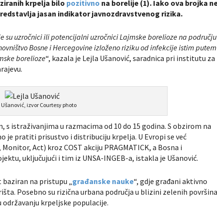
ziranih krpelja bilo
pozitivno
na borelije (1). Iako ova brojka n
 predstavlja jasan indikator javnozdravstvenog rizika.
je su uzročnici ili potencijalni uzročnici Lajmske borelioze na području
ovništvo Bosne i Hercegovine izloženo riziku od infekcije istim putem
jmske borelioze
“, kazala je Lejla Ušanović, saradnica pri institutu za
rajevu.
a Ušanović, izvor Courtesy photo
n, s istraživanjima u razmacima od 10 do 15 godina. S obzirom na
je pratiti prisustvo i distribuciju krpelja. U Evropi se već
 Monitor, Act) kroz COST akciju PRAGMATICK, a Bosna i
ktu, uključujući i tim iz UNSA-INGEB-a, istakla je Ušanović.
baziran na pristupu „
građanske nauke
“, gdje građani aktivno
arišta. Posebno su rizična urbana područja u blizini zelenih površin
 održavanju krpeljske populacije.