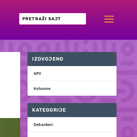
a
IZDVOJENO
HPV
Kolumne
KATEGORIJE
Debankeri