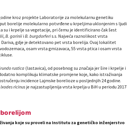
 godine kroz projekte Laboratorije za molekularnu genetiku
put borelije molekularno potvrđene u krpeljima uklonjenim s ljudi
a su i krpelje sa vegetacije, pri čemu je identificirano čak šest
lii
,
B. garinii
i
B. burgdorferi
s.s. Najveća raznolikost vrsta
Dariva, gdje je detektovano pet vrsta borelija. Ovaj lokalitet
ste vodozemaca, osam vrsta gmizavaca, 55 vrsta ptica i osam vrsta
ikluse.
irundo rustica
(lastavica), od posebnog su značaja jer šire i krpelje i
dodatno komplikuju klimatske promjene koje, kako istraživanja
vostručenju incidence Lajmske borelioze u posljednjih 24 godine.
,
Ixodes ricinus
je najzastupljenija vrsta krpelja u BiH u periodu 2017
 borelijom
ivanja koje su proveli na Institutu za genetičko inženjerstvo