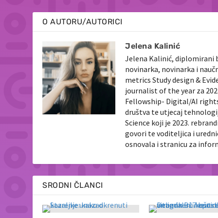
O AUTORU/AUTORICI
Jelena Kalinić
Jelena Kalinić, diplomirani 
novinarka, novinarka i nauč
metrics Study design & Evid
journalist of the year za 2
Fellowship- Digital/AI righ
društva te utjecaj tehnologi
Science koji je 2023. rebran
govori te voditeljica i ured
osnovala i stranicu za info
SRODNI ČLANCI