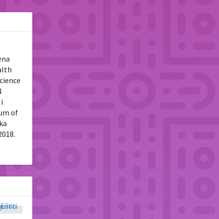
ena
alth
Science
N
i
tum of
uka
2018.