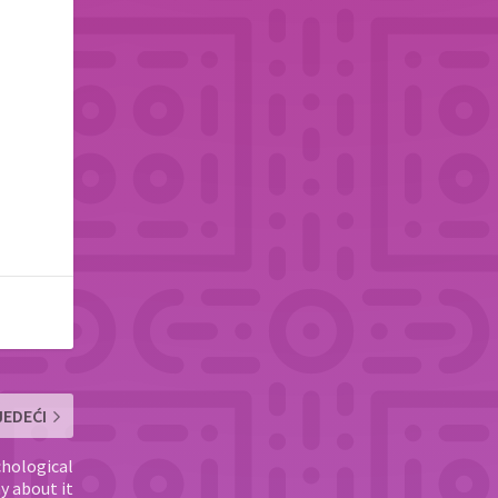
JEDEĆI
chological
y about it