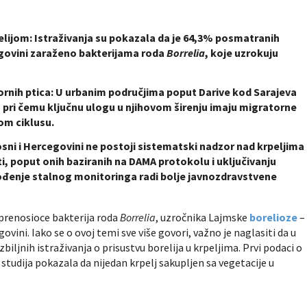
elijom: Istraživanja su pokazala da je 64,3% posmatranih
egovini zaraženo bakterijama roda
Borrelia
, koje uzrokuju
tornih ptica: U urbanim područjima poput Darive kod Sarajeva
a, pri čemu ključnu ulogu u njihovom širenju imaju migratorne
om ciklusu.
ni i Hercegovini ne postoji sistematski nadzor nad krpeljima 
i, poput onih baziranih na DAMA protokolu i uključivanju
uvođenje stalnog monitoringa radi bolje javnozdravstvene
 prenosioce bakterija roda
Borrelia
, uzročnika Lajmske
borelioze
–
egovini. Iako se o ovoj temi sve više govori, važno je naglasiti da u
zbiljnih istraživanja o prisustvu borelija u krpeljima. Prvi podaci o
e studija pokazala da nijedan krpelj sakupljen sa vegetacije u