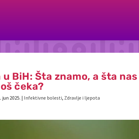
a u BiH: Šta znamo, a šta nas
još čeka?
. jun 2025.
|
Infektivne bolesti
,
Zdravlje i ljepota