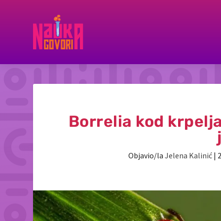
Borrelia kod krpelj
Objavio/la
Jelena Kalinić
|
2