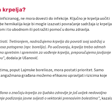
 krpelja?
inficiranog, ne mora dovesti do infekcije. Ključno je krpelja uočiti
be hemikalija koje bi mogle izazvati povraćanje sadržaja iz krpelja
etom i to ubodnom ili potražiti pomoć u domu zdravlja.
tirati. Tretiranjem, nadražujemo krpelja da povrati svoj sadržaj u
osa patogena (npr. borelija). Po uočavanju, krpelja treba odmah
amo spretnim i spremnim za vađenje krpelja, preporučujemo javljanje
bu”
, dodala je Ušanović.
stima, poput Lajmske borelioze, mora postati prioritet. Samo
i angažmana građana možemo efikasno upravljati rizicima koje
ađana o značaju krpelja za ljudsko zdravlje je još uvijek nedovoljno
anje podizanja javne svijesti o vektorski prenosivim bolestima”
, kazal