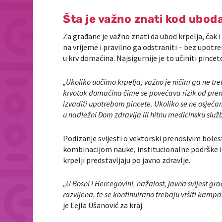
Šta je važno znati kod uboda
Za građane je važno znati da ubod krpelja, čak i 
na vrijeme i pravilno ga odstraniti – bez upotre
u krv domaćina. Najsigurnije je to učiniti pinc
„Ukoliko uočimo krpelja, važno je ničim ga ne tre
krvotok domaćina čime se povećava rizik od pren
izvaditi upotrebom pincete. Ukoliko se ne osjeć
u nadležni Dom zdravlja ili hitnu medicinsku služ
Podizanje svijesti o vektorski prenosivim bole
kombinacijom nauke, institucionalne podrške 
krpelji predstavljaju po javno zdravlje.
„U Bosni i Hercegovini, nažalost, javna svijest gr
razvijena, te se kontinuirano trebaju vršiti kamp
je Lejla Ušanović za kraj.