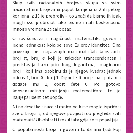
Skup svih racionalnih brojeva skupa sa svim
iracionalnim brojevima poput korijena iz 2 ili petog
korijena iz 13 je prebrojiv – to znači da bismo ih ipak
mogli sve prebrojati ako bismo imali beskonačno
mnogo vremena za taj posao.
O savršenstvu i magičnosti matematike govori i
jedna jednakost koja se zove Eulerov identitet. Ona
povezuje pet najvažnijih matematičkih konstanti:
broj π, broj
e
koji je također transcendentan i
predstavlja bazu prirodnog logaritma, imaginarni
broj
ι
koji ima osobinu da je njegov kvadrat jednak
minus 1, broj 0 i broj 1. Dignete li broj
e
na
ι
puta π i
dodate mu 1, dobit ćete 0. Po gotovo
konsenzualnom mišljenju matematičara, to je
najljepši identitet uopće.
Ni na desetke tisuća stranica ne bi se moglo ispričati
sve o broju π, od njegove povijesti do pregleda svih
matematičkih oblasti i rezultata gdje se π pojavljuje.
O popularnosti broja π govori i to da ima ljudi koji