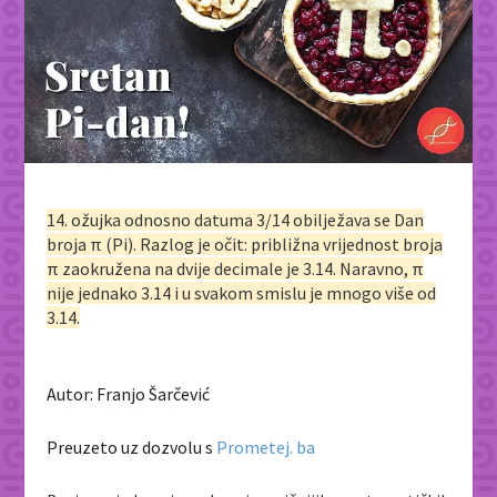
14. ožujka odnosno datuma 3/14 obilježava se Dan
broja π (Pi). Razlog je očit: približna vrijednost broja
π zaokružena na dvije decimale je 3.14. Naravno, π
nije jednako 3.14 i u svakom smislu je mnogo više od
3.14.
Autor: Franjo Šarčević
Preuzeto uz dozvolu s
Prometej. ba