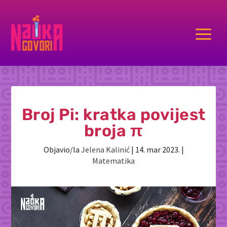
a
Broj Pi: kratka povijest
broja π
Objavio/la
Jelena Kalinić
|
14. mar 2023.
|
Matematika