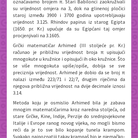
označavamo brojem π. Stari Babilonci zaokruživali
su vrijednost omjera na 3, dok na glinenoj pločici
staroj između 3900 i 3700 godina upotrebljavaju
vrijednost 3.125. Rhindov papirus iz starog Egipta
(1650. pr. Kr.) upućuje da su Egipćani taj omjer
procjenjivali na 3.1605.
Grčki matematičar Arhimed (III stoljeće pr. Kr.)
računao je približnu vrijednost broja π upisujući
mnogokute u kružnice i opisujući ih oko kružnice. Što
se više mnogokuta upiše/opiše, dobija se sve
preciznija vrijednost. Arhimed je dobio da se broj π
nalazi između 223/71 i 22/7, drugim riječima da
njegova približna vrijednost na dvije decimale iznosi
3.14.
Metoda koju je osmislio Arhimed bila je zabava
mnogim matematičarima kroz naredna stoljeća, od
stare Grčke, Kine, Indije, Perzije do srednjovjekovne
Italije i Evrope ranog novog vijeka, no mogli bismo
reći da je to sve bilo kopanje tunela krampom.
Svakako najpoznatiji takav krampaš bio je njemačko-