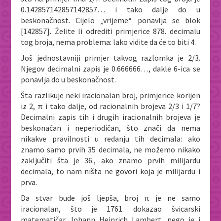
0.142857142857142857… i tako dalje do u
beskonačnost. Cijelo „vrijeme“ ponavlja se blok
[142857]. Želite li odrediti primjerice 878. decimalu
tog broja, nema problema: lako vidite da će to biti 4.
Još jednostavniji primjer takvog razlomka je 2/3.
Njegov decimalni zapis je 0.666666…, dakle 6-ica se
ponavlja do u beskonačnost.
Šta razlikuje neki iracionalan broj, primjerice korijen
iz 2, π i tako dalje, od racionalnih brojeva 2/3 i 1/7?
Decimalni zapis tih i drugih iracionalnih brojeva je
beskonačan i neperiodičan, što znači da nema
nikakve pravilnosti u redanju tih decimala: ako
znamo samo prvih 35 decimala, ne možemo nikako
zaključiti šta je 36., ako znamo prvih milijardu
decimala, to nam ništa ne govori koja je milijardu i
prva.
Da stvar bude još ljepša, broj π je ne samo
iracionalan, što je 1761. dokazao švicarski
matematičar Johann Heinrich Lambert, nego je i