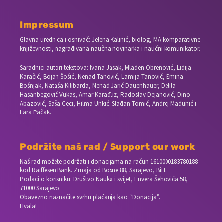
Impressum
Glavna urednica i osnivač: Jelena Kalinić, biolog, MA komparativne
književnosti, nagrađivana naučna novinarka i naučni komunikator.
Saradnici autori tekstova: Ivana Jasak, Mladen Obrenović, Lidija
Karačić, Bojan Šošić, Nenad Tanović, Lamija Tanović, Emina
Bošnjak, Nataša Kilibarda, Nenad Jarić Dauenhauer, Delila
Hasanbegović Vukas, Amar Karađuz, Radoslav Dejanović, Dino
Abazović, Saša Ceci, Hilma Unkić. Slađan Tomić, Andrej Madunić i
Lara Pačak.
Podržite naš rad / Support our work
Naš rad možete podržati i donacijama na račun
1610000183780188
kod Raiffesen Bank. Zmaja od Bosne 88, Sarajevo, BiH.
Podaci o korisniku: Društvo Nauka i svijet, Envera Šehovića 58,
71000 Sarajevo
Obavezno naznačite svrhu plaćanja kao “Donacija”.
Hvala!