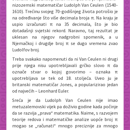
nizozemski matematičar Ludolph Van Ceulen (1540-
1610). Trećinu svojeg 70-godišnjeg života potrošio je
na određivanje što više decimala broja π. Na kraju je
uspio izračunati π na 35 decimala, što je bio
dotadašnji svjetski rekord. Naravno, taj rezultat je
uklesan na njegov nadgrobni spomenik, a u
Njemačkoj i drugdje broj π se dugo vremena zvao
Ludolfov broj.
Treba svakako napomenuti da ni Van Ceulen ni drugi
prije njega nisu upotrebljavali grčko slovo π da
označe stvar o kojoj govorimo – oznaka π
upotrebljava se tek od 18. stoljeća. Uveo ju je
britanski matematičar Jones, a popularizirao jedan
od najvećih – Leonhard Euler.
Sreća je da Ludolph Van Ceulen nije imao
metuzalemovski vijek pa doživio godine kada počinje
da se razvija „prava“ matematika. Naime, s razvojem
teorije redova i matematičke analize uopće broj π
mogao se „računati“ mnogo preciznije za mnogo