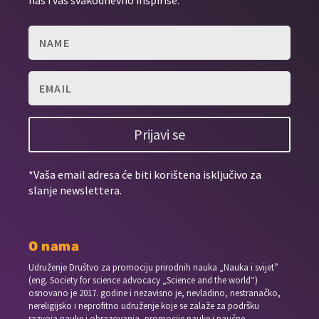
nas i vas svakodnevno inspiriše.
Prijavi se
*Vaša email adresa će biti korištena isključivo za
slanje newslettera.
O nama
Udruženje Društvo za promociju prirodnih nauka „Nauka i svijet”
(eng. Society for science advocacy „Science and the world“)
osnovano je 2017. godine i nezavisno je, nevladino, nestranačko,
nereligijsko i neprofitno udruženje koje se zalaže za podršku
razvoja nauke i obrazovanja, promocije nauke i naučne