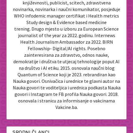
književnosti, publicist, scitech, zdravstvena
novinarka, novinarka i naučni komunikator, posjeduje
WHO infodemic manager certifikat i Health metrics
Study design & Evidence based medicine
trening. Drugo mjesto u izboru za European Science
journalist of the year za 2022. godinu. Internews
Health Journalism Ambassador za 2022. BIRN
Fellowship- Digital/AI rights. Posebno
zainteresirana za zdravstvo, odnos nauke,
demokratije i društva te utjecaj tehnologije poput AI
na društvo i AI etiku. 2015. osnovala naučni blog
Quantum of Science koji je 2023. rebrandiran kao
Nauka govori. Osnivačica i urednice te glavni autor na
Nauka govori te voditeljica i urednica podkasta Nauka
govori i Instagram te FB profila Nauka govori. 2018.
osnovala i stranicu za informisanje o vakcinama
Vakcine.ba.
SRODNI ČLANCI