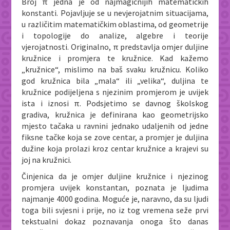
Broj π jedna je od najmagičnijih matematičkih
konstanti. Pojavljuje se u nevjerojatnim situacijama,
u različitim matematičkim oblastima, od geometrije
i topologije do analize, algebre i teorije
vjerojatnosti. Originalno, π predstavlja omjer duljine
kružnice i promjera te kružnice. Kad kažemo
„kružnice“, mislimo na baš svaku kružnicu. Koliko
god kružnica bila „mala“ ili „velika“, duljina te
kružnice podijeljena s njezinim promjerom je uvijek
ista i iznosi π. Podsjetimo se davnog školskog
gradiva, kružnica je definirana kao geometrijsko
mjesto tačaka u ravnini jednako udaljenih od jedne
fiksne tačke koja se zove centar, a promjer je duljina
dužine koja prolazi kroz centar kružnice a krajevi su
joj na kružnici.
Činjenica da je omjer duljine kružnice i njezinog
promjera uvijek konstantan, poznata je ljudima
najmanje 4000 godina. Moguće je, naravno, da su ljudi
toga bili svjesni i prije, no iz tog vremena seže prvi
tekstualni dokaz poznavanja onoga što danas