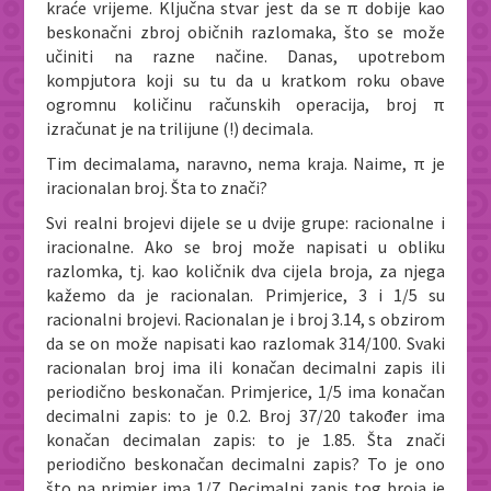
kraće vrijeme. Ključna stvar jest da se π dobije kao
beskonačni zbroj običnih razlomaka, što se može
učiniti na razne načine. Danas, upotrebom
kompjutora koji su tu da u kratkom roku obave
ogromnu količinu računskih operacija, broj π
izračunat je na trilijune (!) decimala.
Tim decimalama, naravno, nema kraja. Naime, π je
iracionalan broj. Šta to znači?
Svi realni brojevi dijele se u dvije grupe: racionalne i
iracionalne. Ako se broj može napisati u obliku
razlomka, tj. kao količnik dva cijela broja, za njega
kažemo da je racionalan. Primjerice, 3 i 1/5 su
racionalni brojevi. Racionalan je i broj 3.14, s obzirom
da se on može napisati kao razlomak 314/100. Svaki
racionalan broj ima ili konačan decimalni zapis ili
periodično beskonačan. Primjerice, 1/5 ima konačan
decimalni zapis: to je 0.2. Broj 37/20 također ima
konačan decimalan zapis: to je 1.85. Šta znači
periodično beskonačan decimalni zapis? To je ono
što na primjer ima 1/7. Decimalni zapis tog broja je