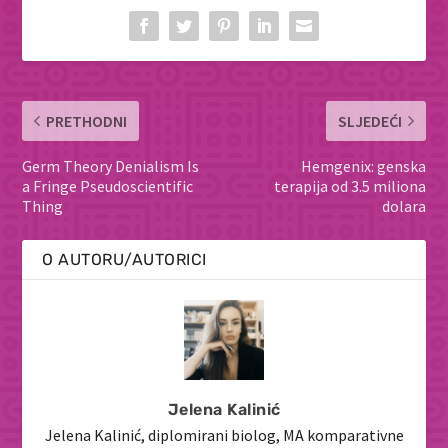
PRETHODNI
SLJEDEĆI
Germ Theory Denialism Is
Hemgenix: genska
a Fringe Pseudoscientific
terapija od 3.5 miliona
Thing
dolara
O AUTORU/AUTORICI
Jelena Kalinić
Jelena Kalinić, diplomirani biolog, MA komparativne