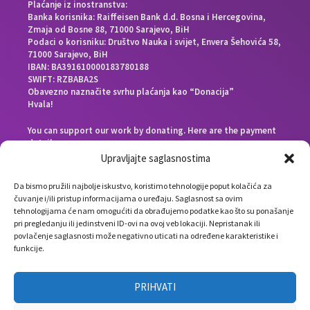
Plaćanje iz inostranstva:
Banka korisnika: Raiffeisen Bank d.d. Bosna i Hercegovina,
Zmaja od Bosne 88, 71000 Sarajevo, BiH
Podaci o korisniku: Društvo Nauka i svijet, Envera Šehovića 58,
71000 Sarajevo, BiH
IBAN: BA391610000183780188
SWIFT: RZBABA2S
Obavezno naznačite svrhu plaćanja kao “Donacija”
Hvala!
You can support our work by donating. Here are the payment
details:
Beneficiary bank: Raiffeisen Bank d.d. Bosna i Hercegovina,
Upravljajte saglasnostima
Zmaja od Bosne 88, 71000 Sarajevo, Bosnia and Herzegovina
End beneficiary: Društvo Nauka i svijet, Envera Šehovića 58,
Da bismo pružili najbolje iskustvo, koristimo tehnologije poput kolačića za
71000 Sarajevo, Bosnia and Herzegovina
čuvanje i/ili pristup informacijama o uređaju. Saglasnost sa ovim
IBAN: BA391610000183780188
tehnologijama će nam omogućiti da obrađujemo podatke kao što su ponašanje
SWIFT: RZBABA2S
pri pregledanju ili jedinstveni ID-ovi na ovoj veb lokaciji. Nepristanak ili
Please note the payment purpose as “Donation”
povlačenje saglasnosti može negativno uticati na određene karakteristike i
Thank you!
funkcije.
PRIHVATI