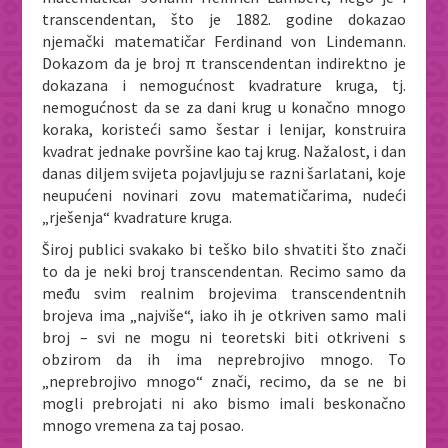
transcendentan, što je 1882. godine dokazao
njemački matematičar Ferdinand von Lindemann.
Dokazom da je broj π transcendentan indirektno je
dokazana i nemogućnost kvadrature kruga, tj.
nemogućnost da se za dani krug u konačno mnogo
koraka, koristeći samo šestar i lenijar, konstruira
kvadrat jednake površine kao taj krug. Nažalost, i dan
danas diljem svijeta pojavljuju se razni šarlatani, koje
neupućeni novinari zovu matematičarima, nudeći
„rješenja“ kvadrature kruga.
Široj publici svakako bi teško bilo shvatiti što znači
to da je neki broj transcendentan. Recimo samo da
među svim realnim brojevima transcendentnih
brojeva ima „najviše“, iako ih je otkriven samo mali
broj – svi ne mogu ni teoretski biti otkriveni s
obzirom da ih ima neprebrojivo mnogo. To
„neprebrojivo mnogo“ znači, recimo, da se ne bi
mogli prebrojati ni ako bismo imali beskonačno
mnogo vremena za taj posao.