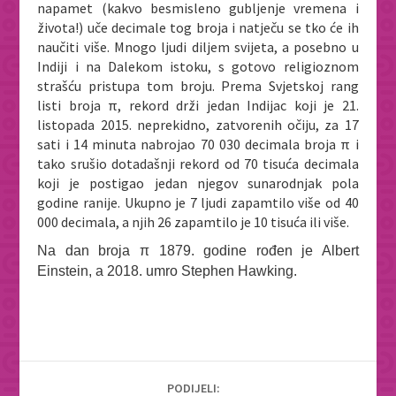
napamet (kakvo besmisleno gubljenje vremena i
života!) uče decimale tog broja i natječu se tko će ih
naučiti više. Mnogo ljudi diljem svijeta, a posebno u
Indiji i na Dalekom istoku, s gotovo religioznom
strašću pristupa tom broju. Prema Svjetskoj rang
listi broja π, rekord drži jedan Indijac koji je 21.
listopada 2015. neprekidno, zatvorenih očiju, za 17
sati i 14 minuta nabrojao 70 030 decimala broja π i
tako srušio dotadašnji rekord od 70 tisuća decimala
koji je postigao jedan njegov sunarodnjak pola
godine ranije. Ukupno je 7 ljudi zapamtilo više od 40
000 decimala, a njih 26 zapamtilo je 10 tisuća ili više.
Na dan broja π 1879. godine rođen je Albert
Einstein, a 2018. umro Stephen Hawking.
PODIJELI: