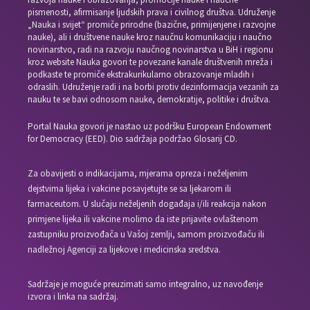
pismenosti, afirmisanje ljudskih prava i civilnog društva. Udruženje
„Nauka i svijet“ promiče prirodne (bazične, primijenjene i razvojne
nauke), ali i društvene nauke kroz naučnu komunikaciju i naučno
novinarstvo, radi na razvoju naučnog novinarstva u BiH i regionu
kroz website Nauka govori te povezane kanale društvenih mreža i
podkaste te promiče ekstrakurikularno obrazovanje mladih i
odraslih. Udruženje radi i na borbi protiv dezinformacija vezanih za
nauku te se bavi odnosom nauke, demokratije, politike i društva.
Portal Nauka govori je nastao uz podršku European Endowment
for Democracy (EED). Dio sadržaja podržao Glosarij CD.
Za obavijesti o indikacijama, mjerama opreza i neželjenim
dejstvima lijeka i vakcine posavjetujte se sa ljekarom ili
farmaceutom. U slučaju neželjenih događaja i/ili reakcija nakon
primjene lijeka ili vakcine molimo da iste prijavite ovlaštenom
zastupniku proizvođača u Vašoj zemlji, samom proizvođaču ili
nadležnoj Agenciji za lijekove i medicinska sredstva.
Sadržaje je moguće preuzimati samo integralno, uz navođenje
izvora i linka na sadržaj.