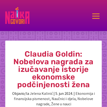
a
Claudia Goldin:
Nobelova nagrada za
izučavanje istorije
ekonomske
podčinjenosti žena
Objavio/la
Jelena Kalinić
|
5. jun 2024.
|
Ekonomija i
finansijska pismenost
,
Naučnici i djela
,
Nobelove
nagrade
,
Žene u nauci