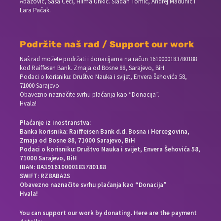
Abazović, Saša Ceci, Hilma Unkić. Slađan Tomić, Andrej Madunić i
Lara Pačak.
Podržite naš rad / Support our work
Naš rad možete podržati i donacijama na račun
1610000183780188
kod Raiffesen Bank. Zmaja od Bosne 88, Sarajevo, BiH.
Podaci o korisniku: Društvo Nauka i svijet, Envera Šehovića 58,
71000 Sarajevo
Obavezno naznačite svrhu plaćanja kao “Donacija”.
Hvala!
Plaćanje iz inostranstva:
Banka korisnika: Raiffeisen Bank d.d. Bosna i Hercegovina,
Zmaja od Bosne 88, 71000 Sarajevo, BiH
Podaci o korisniku: Društvo Nauka i svijet, Envera Šehovića 58,
71000 Sarajevo, BiH
IBAN: BA391610000183780188
SWIFT: RZBABA2S
Obavezno naznačite svrhu plaćanja kao “Donacija”
Hvala!
You can support our work by donating. Here are the payment