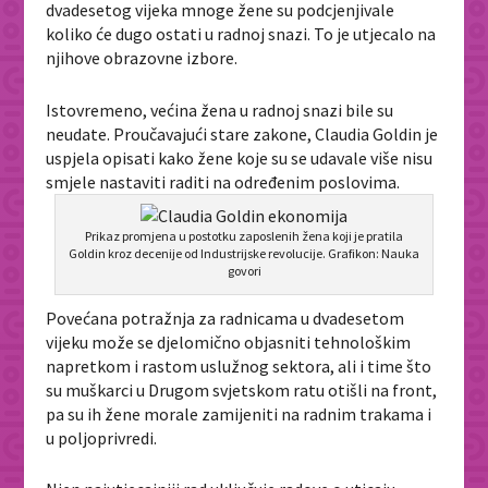
dvadesetog vijeka mnoge žene su podcjenjivale
koliko će dugo ostati u radnoj snazi. To je utjecalo na
njihove obrazovne izbore.
Istovremeno, većina žena u radnoj snazi bile su
neudate. Proučavajući stare zakone, Claudia Goldin je
uspjela opisati kako žene koje su se udavale više nisu
smjele nastaviti raditi na određenim poslovima.
Prikaz promjena u postotku zaposlenih žena koji je pratila
Goldin kroz decenije od Industrijske revolucije. Grafikon: Nauka
govori
Povećana potražnja za radnicama u dvadesetom
vijeku može se djelomično objasniti tehnološkim
napretkom i rastom uslužnog sektora, ali i time što
su muškarci u Drugom svjetskom ratu otišli na front,
pa su ih žene morale zamijeniti na radnim trakama i
u poljoprivredi.