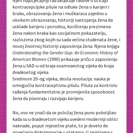
Njen najutjecajniji rad uključuje radove o uticaju
kontracepcijske pilule na odluke žena o karijeri i
braku, obrazovanju žena i muškaraca zajedno u
visokom obrazovanju, historiji nastojanja žena da
usklade karijeru i porodicu, korištenju prezimena
žena nakon braka kao socijalnom pokazatelju,
razlozima zbog kojih su sada većina studenata žene, i
novoj životnoj historiji zaposlenja žena. Njena knjiga
Understanding the Gender Gap: An Economic History of
American Women
(1990) prikazuje priču o zaposlenju
žena u SAD-u od kraja osamnaestog vijeka do kraja
dvadesetog vijeka.
Sredinom 20-og vijeka, desila revolucija: nauka je
omogućila kontraceptivnu pilulu. Pilula za kontrolu
rađanja fundamentalno je promijenila sposobnost
žena da planiraju i razvijaju karijeru.
No, ovo ne znači da se položaj žena puno poboljšao:
kada su u dvadesetom vijeku uvedeni moderniji oblici
naknade, poput mjesečne plate, to je dovelo do
povećanja diskriminacije u platama. U zemljama s