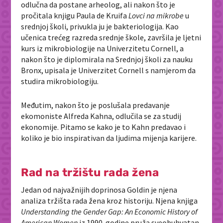
odlučna da postane arheolog, ali nakon što je
pročitala knjigu Paula de Kruifa
Lovci na mikrobe
u
srednjoj školi, privukla ju je bakteriologija. Kao
učenica trećeg razreda srednje škole, završila je ljetni
kurs iz mikrobiologije na Univerzitetu Cornell, a
nakon što je diplomirala na Srednjoj školi za nauku
Bronx, upisala je Univerzitet Cornell s namjerom da
studira mikrobiologiju.
Međutim, nakon što je poslušala predavanje
ekomoniste Alfreda Kahna, odlučila se za studij
ekonomije. Pitamo se kako je to Kahn predavao i
koliko je bio inspirativan da ljudima mijenja karijere.
Rad na tržištu rada žena
Jedan od najvažnijih doprinosa Goldin je njena
analiza tržišta rada žena kroz historiju. Njena knjiga
Understanding the Gender Gap: An Economic History of
American Women
iz 1990. godine pruža sveobuhvatan