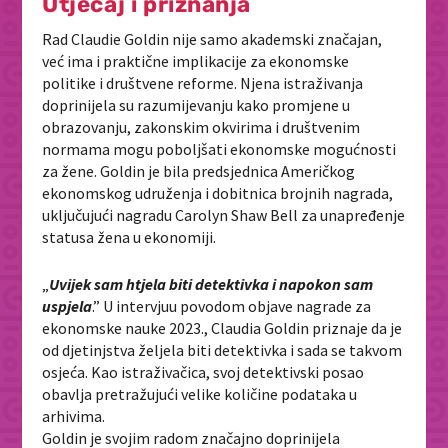
Utjecaj i priznanja
Rad Claudie Goldin nije samo akademski značajan,
već ima i praktične implikacije za ekonomske
politike i društvene reforme. Njena istraživanja
doprinijela su razumijevanju kako promjene u
obrazovanju, zakonskim okvirima i društvenim
normama mogu poboljšati ekonomske mogućnosti
za žene. Goldin je bila predsjednica Američkog
ekonomskog udruženja i dobitnica brojnih nagrada,
uključujući nagradu Carolyn Shaw Bell za unapređenje
statusa žena u ekonomiji.
„
Uvijek sam htjela biti detektivka i napokon sam
uspjela
.” U intervjuu povodom objave nagrade za
ekonomske nauke 2023., Claudia Goldin priznaje da je
od djetinjstva željela biti detektivka i sada se takvom
osjeća. Kao istraživačica, svoj detektivski posao
obavlja pretražujući velike količine podataka u
arhivima.
Goldin je svojim radom značajno doprinijela