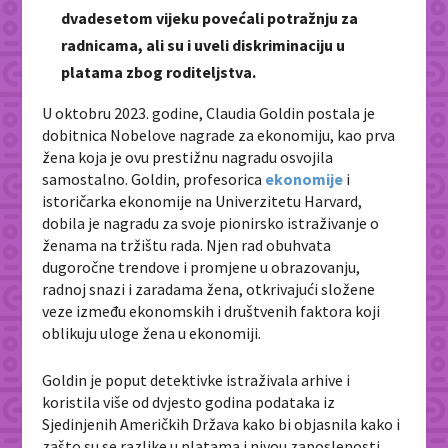
dvadesetom vijeku povećali potražnju za
radnicama, ali su i uveli diskriminaciju u
platama zbog roditeljstva.
U oktobru 2023. godine, Claudia Goldin postala je
dobitnica Nobelove nagrade za ekonomiju, kao prva
žena koja je ovu prestižnu nagradu osvojila
samostalno. Goldin, profesorica
ekonomije
i
istoričarka ekonomije na Univerzitetu Harvard,
dobila je nagradu za svoje pionirsko istraživanje o
ženama na tržištu rada. Njen rad obuhvata
dugoročne trendove i promjene u obrazovanju,
radnoj snazi i zaradama žena, otkrivajući složene
veze između ekonomskih i društvenih faktora koji
oblikuju uloge žena u ekonomiji.
Goldin je poput detektivke istraživala arhive i
koristila više od dvjesto godina podataka iz
Sjedinjenih Američkih Država kako bi objasnila kako i
zašto su se razlike u platama i nivou zaposlenosti