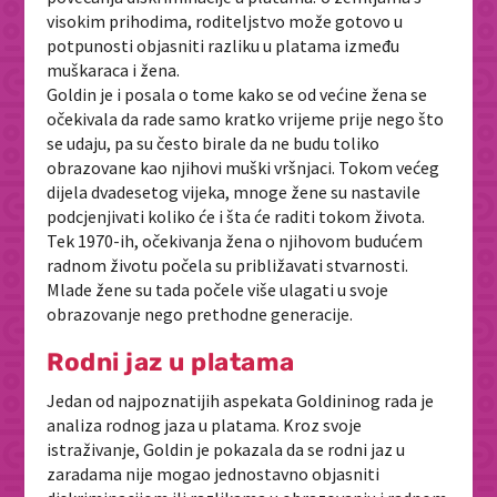
visokim prihodima, roditeljstvo može gotovo u
potpunosti objasniti razliku u platama između
muškaraca i žena.
Goldin je i posala o tome kako se od većine žena se
očekivala da rade samo kratko vrijeme prije nego što
se udaju, pa su često birale da ne budu toliko
obrazovane kao njihovi muški vršnjaci. Tokom većeg
dijela dvadesetog vijeka, mnoge žene su nastavile
podcjenjivati koliko će i šta će raditi tokom života.
Tek 1970-ih, očekivanja žena o njihovom budućem
radnom životu počela su približavati stvarnosti.
Mlade žene su tada počele više ulagati u svoje
obrazovanje nego prethodne generacije.
Rodni jaz u platama
Jedan od najpoznatijih aspekata Goldininog rada je
analiza rodnog jaza u platama. Kroz svoje
istraživanje, Goldin je pokazala da se rodni jaz u
zaradama nije mogao jednostavno objasniti