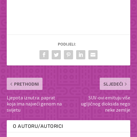
PODIJELI:
PRETHODNI
SLJEDEĆI
Ljepota iznutra: paprat
SUV-ovi emituju više
koja ima najveći genom na
ugljičnog dioksida nego
svijetu
neke zemlje
O AUTORU/AUTORICI