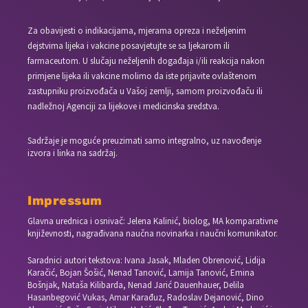
Za obavijesti o indikacijama, mjerama opreza i neželjenim
dejstvima lijeka i vakcine posavjetujte se sa ljekarom ili
farmaceutom. U slučaju neželjenih događaja i/ili reakcija nakon
primjene lijeka ili vakcine molimo da iste prijavite ovlaštenom
zastupniku proizvođača u Vašoj zemlji, samom proizvođaču ili
nadležnoj Agenciji za lijekove i medicinska sredstva.
Sadržaje je moguće preuzimati samo integralno, uz navođenje
izvora i linka na sadržaj.
Impressum
Glavna urednica i osnivač: Jelena Kalinić, biolog, MA komparativne
književnosti, nagrađivana naučna novinarka i naučni komunikator.
Saradnici autori tekstova: Ivana Jasak, Mladen Obrenović, Lidija
Karačić, Bojan Šošić, Nenad Tanović, Lamija Tanović, Emina
Bošnjak, Nataša Kilibarda, Nenad Jarić Dauenhauer, Delila
Hasanbegović Vukas, Amar Karađuz, Radoslav Dejanović, Dino