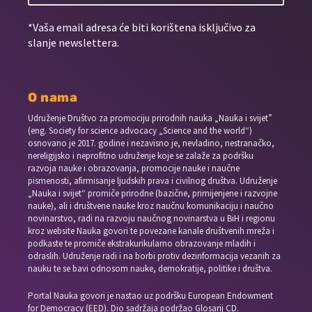
*Vaša email adresa će biti korištena isključivo za
slanje newslettera.
O nama
Udruženje Društvo za promociju prirodnih nauka „Nauka i svijet”
(eng. Society for science advocacy „Science and the world“)
osnovano je 2017. godine i nezavisno je, nevladino, nestranačko,
nereligijsko i neprofitno udruženje koje se zalaže za podršku
razvoja nauke i obrazovanja, promocije nauke i naučne
pismenosti, afirmisanje ljudskih prava i civilnog društva. Udruženje
„Nauka i svijet“ promiče prirodne (bazične, primijenjene i razvojne
nauke), ali i društvene nauke kroz naučnu komunikaciju i naučno
novinarstvo, radi na razvoju naučnog novinarstva u BiH i regionu
kroz website Nauka govori te povezane kanale društvenih mreža i
podkaste te promiče ekstrakurikularno obrazovanje mladih i
odraslih. Udruženje radi i na borbi protiv dezinformacija vezanih za
nauku te se bavi odnosom nauke, demokratije, politike i društva.
Portal Nauka govori je nastao uz podršku European Endowment
for Democracy (EED). Dio sadržaja podržao Glosarij CD.