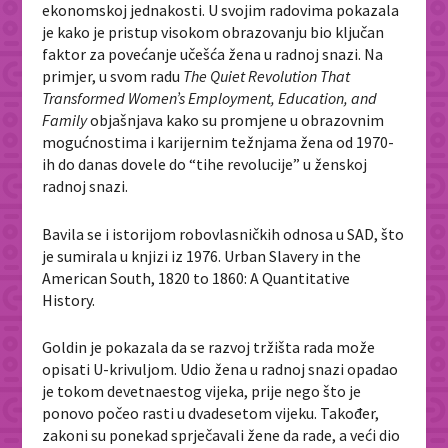
ekonomskoj jednakosti. U svojim radovima pokazala
je kako je pristup visokom obrazovanju bio ključan
faktor za povećanje učešća žena u radnoj snazi. Na
primjer, u svom radu
The Quiet Revolution That
Transformed Women’s Employment, Education, and
Family
objašnjava kako su promjene u obrazovnim
mogućnostima i karijernim težnjama žena od 1970-
ih do danas dovele do “tihe revolucije” u ženskoj
radnoj snazi.
Bavila se i istorijom robovlasničkih odnosa u SAD, što
je sumirala u knjizi iz 1976.
Urban Slavery in the
American South, 1820 to 1860: A Quantitative
History.
Goldin je pokazala da se razvoj tržišta rada može
opisati U-krivuljom. Udio žena u radnoj snazi opadao
je tokom devetnaestog vijeka, prije nego što je
ponovo počeo rasti u dvadesetom vijeku. Također,
zakoni su ponekad sprječavali žene da rade, a veći dio