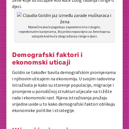
žene koje su ostajale kod kuće zbog rađanja i brige o
djeci.
Mjesečne plaće pogoduju zaposlenicima s dugim,
neprekinutim karijerama, što je bilo nepovoljno za žene koje su
ostajale kod kuće zbog rađanja i brige o djeci.
Demografski faktori i
ekonomski uticaji
Goldin se također bavila demografskim promjenama
i njihovim uticajem na ekonomiju. U svojim radovima
istraživala je kako su starenje populacije, migracije i
promjene u porodičnoj strukturi utjecale na tržište
rada i ekonomski rast. Njena istraživanja pružaju
vrijedne uvide u to kako demografski faktori oblikuju
ekonomske politike i strategije.