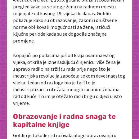
pregled kako su se uloge žena na radnom mjestu
mijenjale od kasnog 19. vijeka do danas. Goldin
pokazuje kako su obrazovanje, zakoni i društvene
norme oblikovali mogućnosti za žene, ističući
ključne periode kada su se dogodile značajne
promjene.
Kopajući po podacima još od kraja osamnaestog
vijeka, otkrila je iznenađujuću činjenicu: više žena je
zapravo radilo na tržištu rada prije nego što je
industrijska revolucija započela tokom devetnaestog
vijeka. Jedan od razloga bio je taj što je
industrijalizacija otežala mnogim udanim ženama
rad od kuće. To im je otežalo rad i brigu o djeci u isto
vrijeme.
Obrazovanje i radna snaga te
kapitalne knjige
Goldin je također istraživala ulogu obrazovanja u