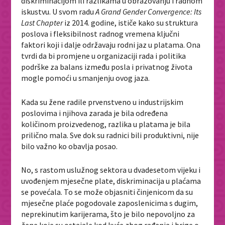
diskriminacijom ili razlikama u obrazovanju i radnom
iskustvu. U svom radu
A Grand Gender Convergence: Its
Last Chapter
iz 2014. godine, ističe kako su struktura
poslova i fleksibilnost radnog vremena ključni
faktori koji i dalje održavaju rodni jaz u platama. Ona
tvrdi da bi promjene u organizaciji rada i politika
podrške za balans između posla i privatnog života
mogle pomoći u smanjenju ovog jaza.
Kada su žene radile prvenstveno u industrijskim
poslovima i njihova zarada je bila određena
količinom proizvedenog, razlika u platama je bila
prilično mala. Sve dok su radnici bili produktivni, nije
bilo važno ko obavlja posao.
No, s rastom uslužnog sektora u dvadesetom vijeku i
uvođenjem mjesečne plate, diskriminacija u plaćama
se povećala. To se može objasniti činjenicom da su
mjesečne plaće pogodovale zaposlenicima s dugim,
neprekinutim karijerama, što je bilo nepovoljno za