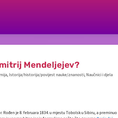
Dmitrij Mendeljejev?
mija
,
Istorija/historija/povijest nauke/znanosti
,
Naučnici i djela
r. Rođen je 8. februara 1834. u mjestu Tobolsk u Sibiru, a preminuo