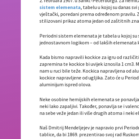
2. februara 1907. u Sankt-Peterburgu. Za hemič
sistem elemenata
, tabelu u kojoj su danas sv
vještački, poredani prema određenom pravilu. Z
stilizovani prikaz atoma jedan od zaštitnih zna
Periodni sistem elemenata je tabela u kojoj su
jednostavnom logikom – od lakših elemenata k
Kada bismo napravili kockice za igru od različi
zapremina te kockice bi uvijek iznosila 1 cm3. M
nam u ruci bile teže. Kockica napravljena od alu
kockice napravljene od ugljika. Zato će u Peri
aluminijum ispred olova.
Neke osobine hemijskih elemenata se ponavljaju
neki lako zapaljivi. Također, ponavlja se i va
na sebe veže jedan ili više drugih atoma i neki e
Naš Dmitrij Mendeljejev je napravio prvi Periodn
tablice, da bi 1869. prezentirao svoj rad Rusko