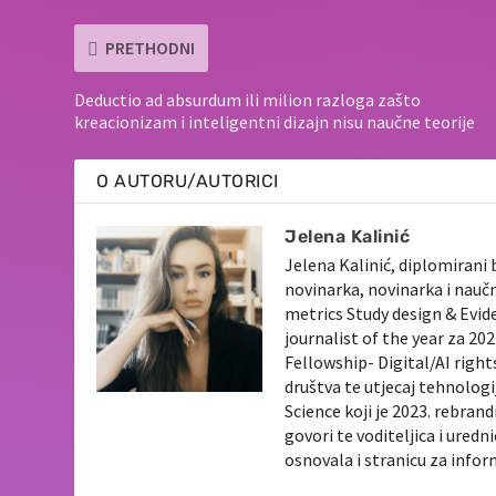
PRETHODNI
Deductio ad absurdum ili milion razloga zašto
kreacionizam i inteligentni dizajn nisu naučne teorije
O AUTORU/AUTORICI
Jelena Kalinić
Jelena Kalinić, diplomirani 
novinarka, novinarka i nauč
metrics Study design & Evid
journalist of the year za 2
Fellowship- Digital/AI righ
društva te utjecaj tehnologi
Science koji je 2023. rebran
govori te voditeljica i ured
osnovala i stranicu za info