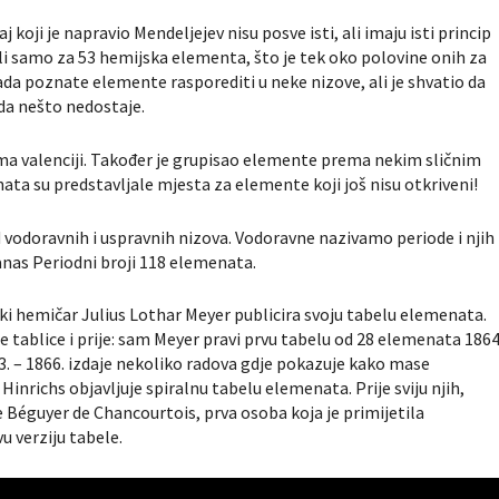
koji je napravio Mendeljejev nisu posve isti, ali imaju isti princip
ali samo za 53 hemijska elementa, što je tek oko polovine onih za
da poznate elemente rasporediti u neke nizove, ali je shvatio da
da nešto nedostaje.
 valenciji. Također je grupisao elemente prema nekim sličnim
a su predstavljale mjesta za elemente koji još nisu otkriveni!
 vodoravnih i uspravnih nizova. Vodoravne nazivamo periode i njih
anas Periodni broji 118 elemenata.
ki hemičar Julius Lothar Meyer publicira svoju tabelu elemenata.
e tablice i prije: sam Meyer pravi prvu tabelu od 28 elemenata 1864
. – 1866. izdaje nekoliko radova gdje pokazuje kako mase
inrichs objavljuje spiralnu tabelu elemenata. Prije sviju njih,
 Béguyer de Chancourtois, prva osoba koja je primijetila
u verziju tabele.