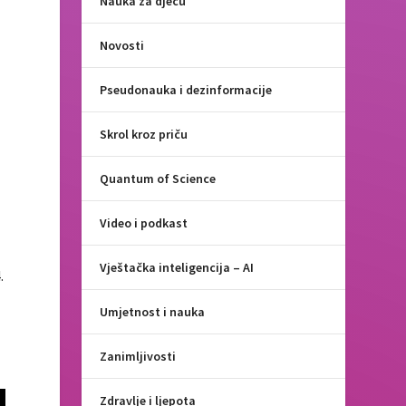
Nauka za djecu
Novosti
Pseudonauka i dezinformacije
Skrol kroz priču
Quantum of Science
Video i podkast
Vještačka inteligencija – AI
.
Umjetnost i nauka
Zanimljivosti
Zdravlje i ljepota