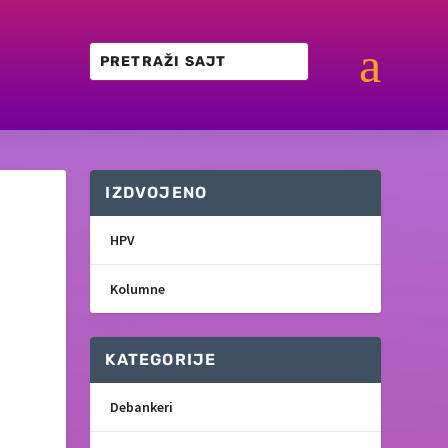
a
IZDVOJENO
HPV
Kolumne
KATEGORIJE
Debankeri