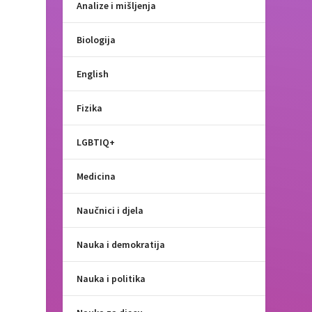
Analize i mišljenja
Biologija
English
Fizika
LGBTIQ+
Medicina
Naučnici i djela
Nauka i demokratija
Nauka i politika