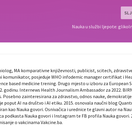
SLJ
Nauka u službi ljepote: glikol
biolog, MA komparativne književnosti, publicist, scitech, zdravstv
ni komunikator, posjeduje WHO infodemic manager certifikat i He
ence based medicine trening. Drugo mjesto u izboru za European 
022. godinu. Internews Health Journalism Ambassador za 2022. BIR
ts. Posebno zainteresirana za zdravstvo, odnos nauke, demokratije 
je poput AI na društvo i AI etiku. 2015. osnovala naučni blog Quan
diran kao Nauka govori. Osnivačica i urednice te glavni autor na Na
nica podkasta Nauka govori i Instagram te FB profila Nauka govori. 
rmisanje o vakcinama Vakcine.ba.