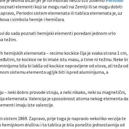
are je veoma bitan jer je formulirao nešto što zovemo
Periodni
i poznati elementi koji se mogu naći na Zemlji ili se mogu dobiti
apravo, Periodni sistem elemenata ili tablica elemenata je, uz
kova i simbola hemije i hemičara.
 svi do sada poznati hemijski elementi poredani jednom vrlo
a težim.
tih hemijskih elemenata – recimo kockice čija je svaka strana 1 cm,
eđutim, te kockice ne bi imale istu masu, a time ni težinu. Neke bi
minijuma bila bi lakša od kockice napravljene od olova, ali teža od
odnom sistemu elementa ugljik biti ispred aluminijuma, a
 – neki dobro provode struju, a neki nikako, neki su magnetični,
lencija elemenata. Valencija je sposobnost atoma nekog elementa da
lementi imaju iste valencije.
i sistem 1869. Zapravo, prije toga je napravio nekoliko verzija te
m hemijskom društvu i ta tablica je bila ponešto jednostavnija od