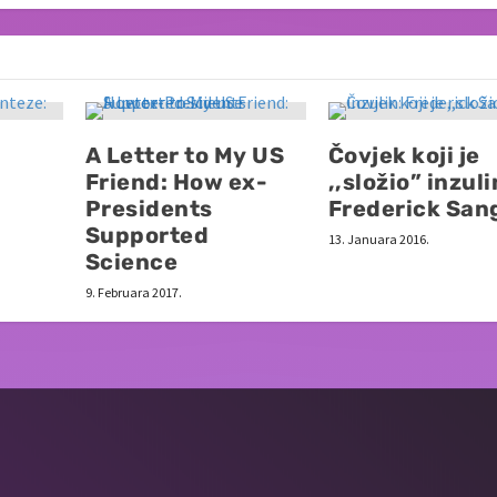
A Letter to My US
Čovjek koji je
Friend: How ex-
,,složio” inzuli
Presidents
Frederick San
Supported
13. Januara 2016.
Science
9. Februara 2017.