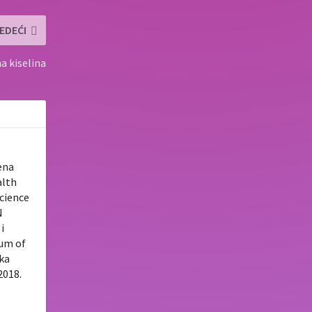
EDEĆI
na kiselina
ena
alth
Science
N
i
tum of
uka
2018.