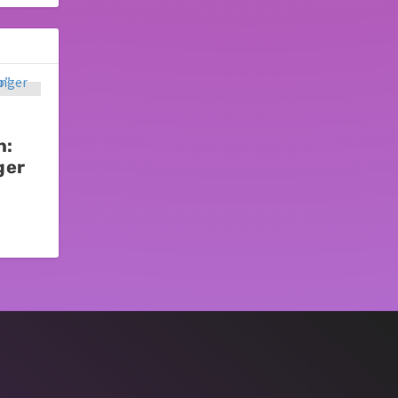
n:
ger