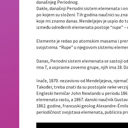
današnjeg Periodnog.
Dakle, današnji Periodni sistem elemenata i onaj 
po kojem su složeni. Tih godina naučnici su zn
koje mi znamo danas. Mendeljejev je uspio do ta
između određenih elemenata postoje “rupe” – 
Elemente je redao po atomskim masama i prema
svojstvima. “Rupe” u njegovom sistemu elemenat
Danas, Periodni sistem elemenata se sastoji od
ima 7, a uspravne zovemo grupe, njih ima 18. D
Inače, 1870. nezavisno od Mendeljejeva, njemač
Također, treba znati da su postojale neke verzij
Engleski hemičar John Newlands u periodu 1863
elemenata rastu, a 1867. danski naučnik Gustav H
1862. godine, francuski geolog Alexandre-Émile
periodičnost svojstava elemenata, publicira prv