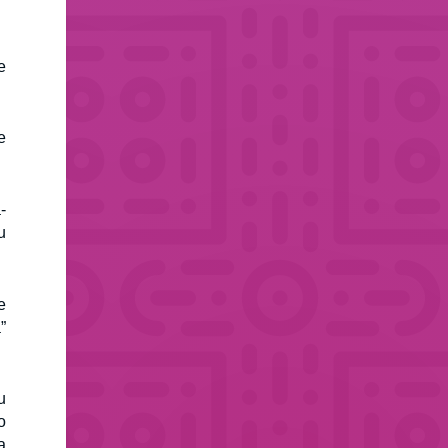
e
e
-
u
e
”
u
o
a