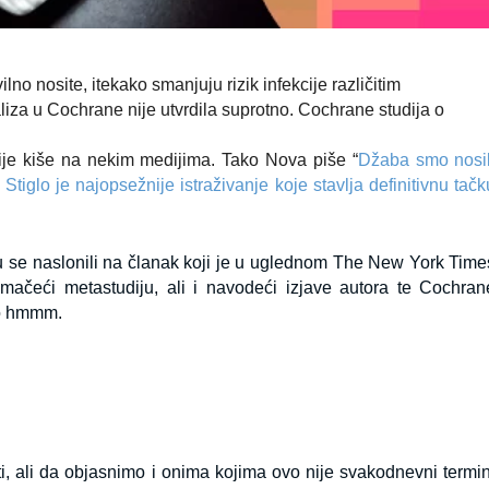
o nosite, itekako smanjuju rizik infekcije različitim
liza u Cochrane nije utvrdila suprotno. Cochrane studija o
ije kiše na nekim medijima. Tako Nova piše “
Džaba smo nosil
iglo je najopsežnije istraživanje koje stavlja definitivnu tačk
 se naslonili na članak koji je u uglednom The New York Time
mačeći metastudiju, ali i navodeći izjave autora te Cochran
no hmmm.
ti, ali da objasnimo i onima kojima ovo nije svakodnevni termin