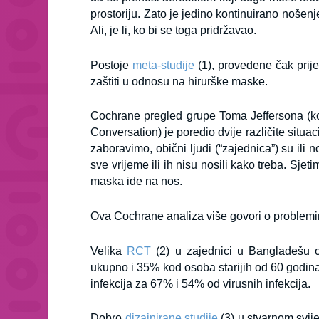
prostoriju. Zato je jedino kontinuirano nošen
Ali, je li, ko bi se toga pridržavao.
Postoje
meta-studije
(1),
provedene čak prij
zaštiti u odnosu na hirurške maske.
Cochrane pregled grupe Toma Jeffersona (koj
Conversation) je poredio dvije različite situa
zaboravimo, obični ljudi (“zajednica”) su ili 
sve vrijeme ili ih nisu nosili kako treba. Sjet
maska ide na nos.
Ova Cochrane analiza više govori o problemi
Velika
RCT
(2)
u zajednici u Bangladešu o
ukupno i 35% kod osoba starijih od 60 godina
infekcija za 67% i 54% od virusnih infekcija.
Dobro
dizajnirane studije
(3)
u stvarnom svij