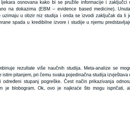
ljekara osnovana kako bi se pružile informacije i zaključci 
irano na dokazima (EBM – evidence based medicine). Unuta
zimaju u obzir niz studija i onda se izvodi zaključak da li j
hrane spada u kredibilne izvore i studije u njemu predstavljaj
ombinuje rezultate više naučnih studija. Meta-analize se mog
ve istim pitanjem, pri čemu svaka pojedinačna studija izvještava 
i određeni stupanj pogreške. Čest način prikazivanja odnos
om je blobogram. Ok, ovo je najkraće što mogu ispričati, al