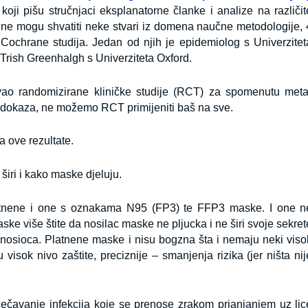
oji pišu stručnjaci eksplanatorne članke i analize na različit
i ne mogu shvatiti neke stvari iz domena naučne metodologije, 
 Cochrane studija. Jedan od njih je epidemiolog s Univerzitet
 Trish Greenhalgh s Univerziteta Oxford.
ao randomizirane kliničke studije (RCT) za spomenutu meta
ih dokaza, ne možemo RCT primijeniti baš na sve.
a ove rezultate.
širi i kako maske djeluju.
 platnene i one s oznakama N95 (FP3) te FFP3 maske. I one n
aske više štite da nosilac maske ne pljucka i ne širi svoje sekret
i nosioca. Platnene maske i nisu bogzna šta i nemaju neki viso
isok nivo zaštite, preciznije – smanjenja rizika (jer ništa nij
ječavanje infekcija koje se prenose zrakom prianjanjem uz lic