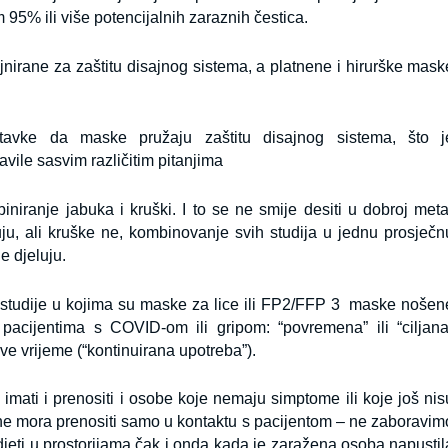
em 95% ili više potencijalnih zaraznih čestica.
nirane za zaštitu disajnog sistema, a platnene i hirurške mask
avke da maske pružaju zaštitu disajnog sistema, što j
vile sasvim različitim pitanjima
niranje jabuka i kruški. I to se ne smije desiti u dobroj meta
uju, ali kruške ne, kombinovanje svih studija u jednu prosječn
e djeluju.
tudije u kojima su maske za lice ili FP2/FFP 3 maske nošen
pacijentima s COVID-om ili gripom: “povremena” ili “ciljana
e vrijeme (“kontinuirana upotreba”).
ati i prenositi i osobe koje nemaju simptome ili koje još nis
e ne mora prenositi samo u kontaktu s pacijentom – ne zaboravim
jeti u prostorijama čak i onda kada je zaražena osoba napustil