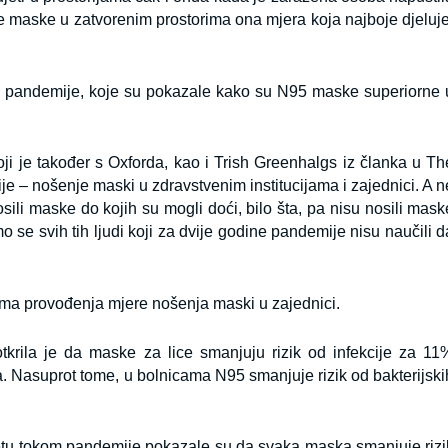
je maske u zatvorenim prostorima ona mjera koja najboje djeluje
e pandemije
,
koje su pokazale kako su N95 maske superiorne 
i je također s Oxforda, kao i Trish Greenhalgs iz članka u Th
cije – nošenje maski u zdravstvenim institucijama i zajednici. A n
nosili maske do kojih su mogli doći, bilo šta, pa nisu nosili mask
imo se svih tih ljudi koji za dvije godine pandemije nisu naučili d
ma provođenja mjere nošenja maski u zajednici.
tkrila je da maske za lice smanjuju rizik od infekcije za 11
. Nasuprot tome, u bolnicama N95 smanjuje rizik od bakterijski
etu tokom pandemije pokazale su da svaka maska smanjuje rizi