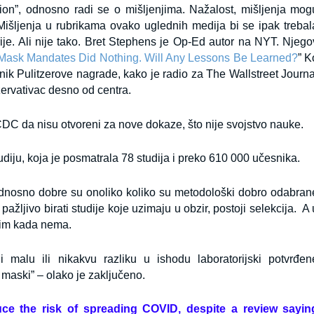
nion”, odnosno radi se o mišljenjima. Nažalost, mišljenja mog
Mišljenja u rubrikama ovako uglednih medija bi se ipak trebal
ije. Ali nije tako. Bret Stephens je Op-Ed autor na NYT. Njego
Mask Mandates Did Nothing. Will Any Lessons Be Learned?
” K
nik Pulitzerove nagrade, kako je radio za The Wallstreet Journa
nzervativac desno od centra.
 CDC da nisu otvoreni za nove
dokaze, što nije svojstvo nauke.
iju, koja je posmatrala 78 studija i preko 610 000 učesnika.
odnosno dobre su onoliko koliko su metodološki dobro odabran
ažljivo birati studije koje uzimaju u obzir, postoji selekcija. A 
sim kada nema.
i malu ili nikakvu razliku u ishodu laboratorijski potvrđen
aski” – olako je zaključeno.
ce the risk of spreading COVID, despite a review sayin