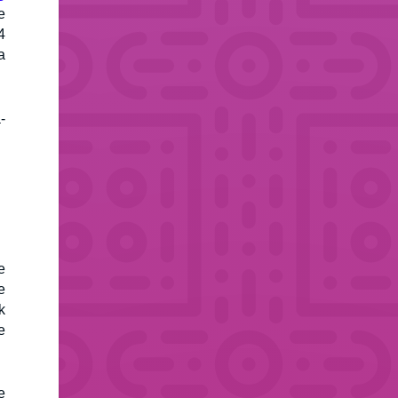
e
4
a
-
e
e
k
e
e