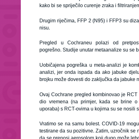
kako bi se spriječilo curenje zraka i filtriranj
Drugim riječima, FFP 2 (N95) i FFP3 su dizaj
nisu.
Pregled u Cochraneu polazi od pretpost
pogrešno.
Studije unutar metaanalize su se ba
Uobičajena pogreška u meta-analizi je kombi
analizi, jer onda ispada da ako jabuke djel
brojku može dovesti do zaključka da jabuke n
Ovaj Cochrane pregled kombinovao je RCT s
dio vremena (na primjer, kada se brine o 
uporaba) s RCT-ovima u kojima su se nosili sv
Vratimo se na samu bolest. COVID-19 mogu im
testirane da su pozitivne. Zatim, uzročnik s
da se prenosi aerosolom koji dugo može lebd