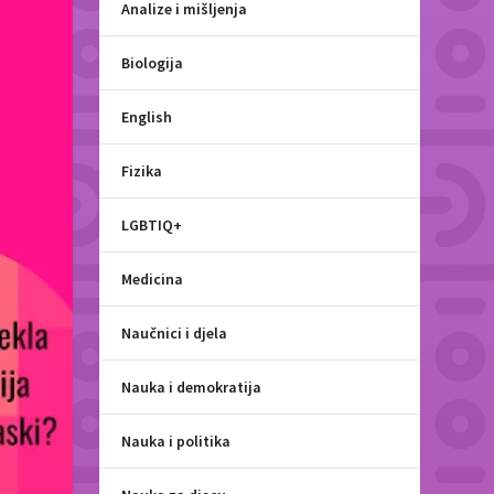
Analize i mišljenja
Biologija
English
Fizika
LGBTIQ+
Medicina
Naučnici i djela
Nauka i demokratija
Nauka i politika