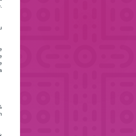
.
u
e
e
e
a
%
h
k