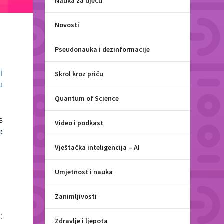
Nauka za djecu
Novosti
Pseudonauka i dezinformacije
i
Skrol kroz priču
u
Quantum of Science
s
Video i podkast
e
Vještačka inteligencija – AI
Umjetnost i nauka
Zanimljivosti
:
Zdravlje i ljepota