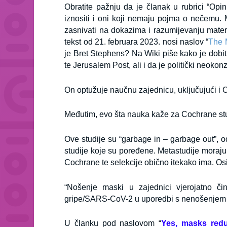
Obratite pažnju da je članak u rubrici “Opi
iznositi i oni koji nemaju pojma o nečemu. 
zasnivati na dokazima i razumijevanju mater
tekst od 21. februara 2023. nosi naslov “
The 
je Bret Stephens? Na Wiki piše kako je dobit
te Jerusalem Post, ali i da je politički neoko
On optužuje naučnu zajednicu, uključujući i
Međutim, evo šta nauka kaže za Cochrane stud
Ove studije su “garbage in – garbage out”, 
studije koje su poređene. Metastudije moraju p
Cochrane te selekcije obično itekako ima. O
“Nošenje maski u zajednici vjerojatno čin
gripe/SARS-CoV-2 u uporedbi s nenošenjem m
U članku pod naslovom “
Yes, masks redu