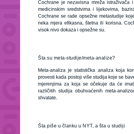
Cochrane je nezavisna mreža istraživača i 
medicinskim sredstvima i lijekovima, baz
Cochrane se rade opsežne metastudije koje u
neka mjera efikasna, štetna ili korisna. Coc
visok nivo dokaza i opsežne su.
Šta su meta-studije/meta-analize?
Meta-analiza je statistička analiza koja k
provesti kada postoji više studija koje se ba
mjerenjima za koja se očekuje da će imat
različitih studija obuhvaćenih meta-analiz
shvatate.
Šta piše u članku u NYT, a šta u studiji