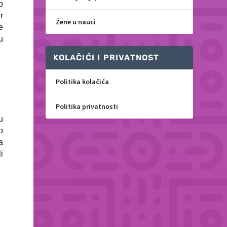
o
r
Žene u nauci
e
u
KOLAČIĆI I PRIVATNOST
Politika kolačića
Politika privatnosti
u
o
a
i