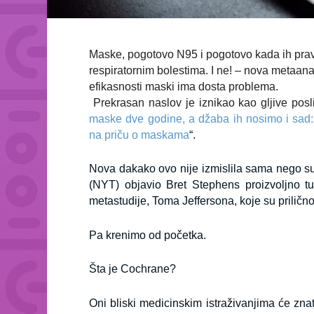
Maske, pogotovo N95 i pogotovo kada ih praviln
respiratornim bolestima. I ne! – nova metaana
efikasnosti maski ima dosta problema.
Prekrasan naslov je iznikao kao gljive posl
maske dve godine, a džaba ih nosimo i sad: St
na priču o maskama
“.
Nova dakako ovo nije izmislila sama nego su
(NYT) objavio Bret Stephens proizvoljno tu
metastudije, Toma Jeffersona, koje su prilič
Pa krenimo od početka.
Šta je Cochrane?
Oni bliski medicinskim istraživanjima će zna