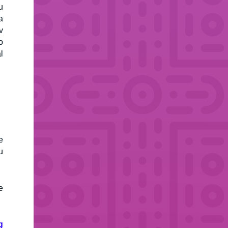
u
a
v
o
l
e
u
e
g