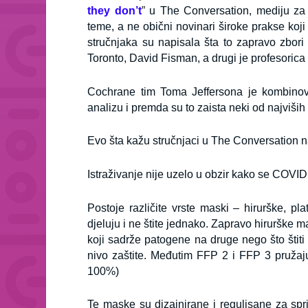
they don’t
”
u The Conversation, mediju za k
teme, a ne obični novinari široke prakse koj
stručnjaka su napisala šta to zapravo zbori
Toronto, David Fisman, a drugi je profesorica
Cochrane tim Toma Jeffersona je kombinov
analizu i premda su to zaista neki od najviš
Evo šta kažu stručnjaci u The Conversation n
Istraživanje nije uzelo u obzir kako se COVID 
Postoje različite vrste maski – hirurške,
djeluju i ne štite jednako. Zapravo hirurške m
koji sadrže patogene na druge nego što štit
nivo zaštite. Međutim FFP 2 i FFP 3 pružaju v
100%)
Te maske su dizajnirane i regulisane za spr