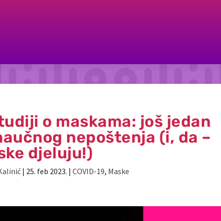
tudiji o maskama: još jedan
naučnog nepoštenja (i, da –
ke djeluju!)
Kalinić
|
25. feb 2023.
|
COVID-19
,
Maske