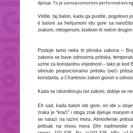
djeluje. To je
samopromotivni performativni egois
Vidite, taj balon, kada ga pustite, pogotovo j
ti baloni sa helijumom idu gore sa naročit
zrakom, nitrogenom, kisikom ili nekim drugim
Postoje tamo neka tri plinska zakona – Bo
zakona se bave odnosima pritiska, temperatu
uzme za konstantnu vrijednost – tako je kod
obrnuto proporcionalno pritisku (veći pri
konstanta, a Charlesov zakon govori o odnosu
Kada se iskombinuju ovi zakoni, dobije se ne
Eh sad. kada balon ide gore, on ide u slojev
zraka je “kraći” i stoga zrak djeluje manjo
se nalazi na razini mora. Atmosferski priti
pritisak na nivou mora (0m nadmorske vi
iznosi
101
325
Pa
(=101.325 kPa =
1.