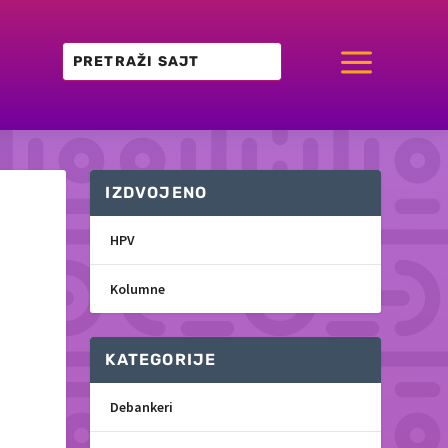
a
IZDVOJENO
HPV
Kolumne
KATEGORIJE
Debankeri