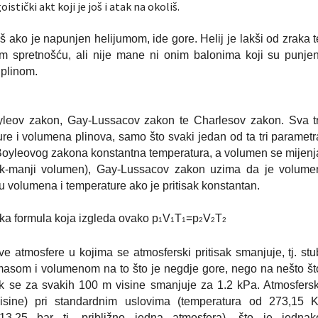
tički akt koji je još i atak na okoliš
.
oš ako je napunjen helijumom, ide gore. Helij je lakši od zraka t
om spretnošću, ali nije mane ni onim balonima koji su punjen
 plinom.
yleov zakon, Gay-Lussacov zakon te Charlesov zakon. Sva tr
re i volumena plinova, samo što svaki jedan od ta tri parametr
 Boyleovog zakona konstantna temperatura, a volumen se mijenj
tisak-manji volumen), Gay-Lussacov zakon uzima da je volume
 volumena i temperature ako je pritisak konstantan.
ka formula koja izgleda ovako
p
V
T
=p
V
T
1
1
1
2
2
2
e atmosfere u kojima se atmosferski pritisak smanjuje, tj. stu
m masom i volumenom na to što je negdje gore, nego na nešto št
sak se za svakih 100 m visine smanjuje za 1.2 kPa. Atmosfersk
sine) pri standardnim uslovima (temperatura od 273,15 K
013
25
bar tj. približno jedna atmosfera), što je jednak