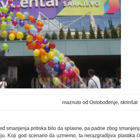
maznuto od Oslobođenje, skrinšat
ljed smanjenja pritiska bilo da splasne, pa padne zbog smanjenj
lju. Koji god scenario da uzmemo, ta nerazgradljiva plastika ć