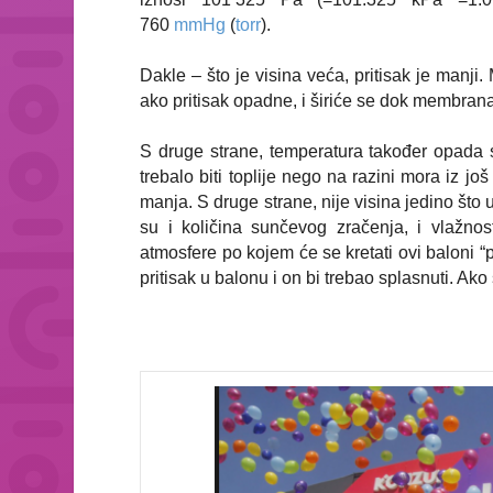
760
mmHg
(
torr
).
Dakle – što je visina veća, pritisak je manji. 
ako pritisak opadne, i širiće se dok membran
S druge strane, temperatura također opada se 
trebalo biti toplije nego na razini mora iz jo
manja. S druge strane, nije visina jedino što
su i količina sunčevog zračenja, i vlažno
atmosfere po kojem će se kretati ovi baloni 
pritisak u balonu i on bi trebao splasnuti. Ako