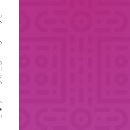
u
e
o
g
i
e
o
e
e
n