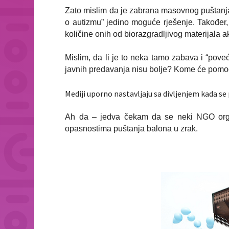
Zato mislim da je zabrana masovnog puštanja b
o autizmu” jedino moguće rješenje. Također, 
količine onih od biorazgradljivog materijala 
Mislim, da li je to neka tamo zabava i “poveć
javnih predavanja nisu bolje? Kome će pomoć
Mediji uporno nastavljaju sa divljenjem kada se
Ah da – jedva čekam da se neki NGO organ
opasnostima puštanja balona u zrak.