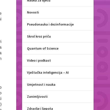
Nauka za djecu
Novosti
e
i
Pseudonauka i dezinformacije
Skrol kroz priču
i
a
Quantum of Science
a
n
Video i podkast
Vještačka inteligencija – AI
Umjetnost i nauka
b
o
Zanimljivosti
i
)
Zdravlje i ljepota
o