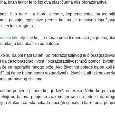
čina, bitan faktor je to što ova plastičurina nije biorazgradiva.
asti bilo gdje – u mora, oceane, kopnene vode, na teritorij
ma postoje legislative prema kojima je masovno ispuštanj
i, recimo, Virginia.
malom kitu ulješuri
koji je morao proći 6 operacija jer je proguta
 u pitanju bila plastika od balona.
o su baloni napravljeni od fotorazgradljivog ili biorazgradljivo
 da će fotorazgradljivost i biorazgradljivost moći pomoći životinj
će se razgraditi mnogo brže. Ako životinja pojede balon koji j
”, taj će se balon sporo razgrađivati u životinji, ali tek nakon št
anja probavnog sistema.
balone punjene plinom koji je lakši od zraka. Neko ko poznaj
tetniji od balona punjenih zrakom, jer se i na jedne i na drug
njen zrakom će isto nekada pući (ili spasnuti) kao i onaj punje