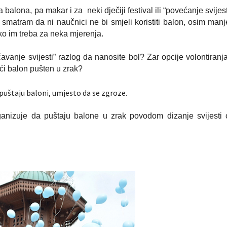
alona, pa makar i za neki dječiji festival ili “povećanje svijest
smatram da ni naučnici ne bi smjeli koristiti balon, osim manj
ako im treba za neka mjerenja.
avanje svijesti” razlog da nanosite bol? Zar opcije volontiranja
i balon pušten u zrak?
 puštaju baloni, umjesto da se zgroze.
izuje da puštaju balone u zrak povodom dizanje svijesti 