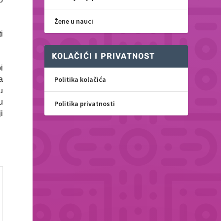
Žene u nauci
i
KOLAČIĆI I PRIVATNOST
i
a
Politika kolačića
u
u
Politika privatnosti
i