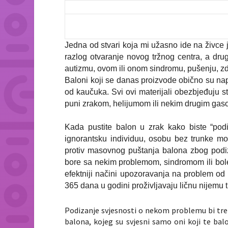
Jedna od stvari koja mi užasno ide na živce j
razlog otvaranje novog tržnog centra, a drug
autizmu, ovom ili onom sindromu, pušenju, 
Baloni koji se danas proizvode obično su napr
od kaučuka. Svi ovi materijali obezbjeđuju 
puni zrakom, helijumom ili nekim drugim gas
Kada pustite balon u zrak kako biste “pod
ignorantsku individuu, osobu bez trunke mora
protiv masovnog puštanja balona zbog podiza
bore sa nekim problemom, sindromom ili bol
efektniji načini upozoravanja na problem od
365 dana u godini proživljavaju ličnu nijemu t
Podizanje svjesnosti o nekom problemu bi treb
balona, kojeg su svjesni samo oni koji te ba