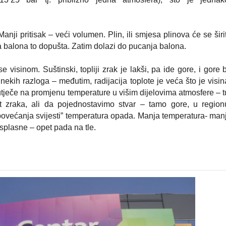
Manji pritisak – veći volumen. Plin, ili smjesa plinova će se širit
a balona to dopušta. Zatim dolazi do pucanja balona.
visinom. Suštinski, topliji zrak je lakši, pa ide gore, i gore b
š nekih razloga – međutim, radijacija toplote je veća što je visin
 utječe na promjenu temperature u višim dijelovima atmosfere – t
st zraka, ali da pojednostavimo stvar – tamo gore, u region
“povećanja svijesti” temperatura opada. Manja temperatura- manj
 splasne – opet pada na tle.