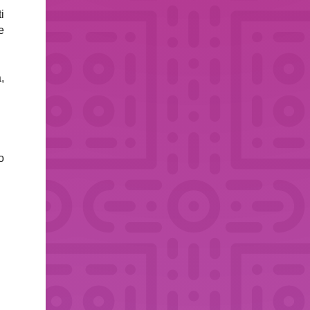
i
e
,
o