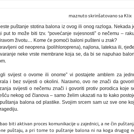
maznuto skrinšatovano sa Klix
este puštanje stotina balona iz ovog ili onog razloga. Nekada j
i put to može biti tzv. “povećanje svjesnosti” o nečemu – raku
zdravom životu… Kome će pomoći baloni pušteni u zrak?
avljeni od neoprena (polihloroprena), najlona, lateksa ili, rjeđe
stvaranje neke vrste membrane koja se, da bi se napuhao balon
om.
igli svijest o ovome ili onome” vi postajete amblem za jedn
la i bez svijesti o okolini.
Naravno, ovo ne znači da govorit
nja svijesti o nečemu znači i govoriti protiv porodica koje s
ešću nekog od članova – samo želim ukazati na to kako postoj
 puštanja balona od plastike. Svojim srcem sam uz sve one koj
ragediju.
ao biti aktivan proces komunikacije u zajednici, a ne čin puštanj
lone puštaju, a pri tome to puštanje balona ni na koga drugog n