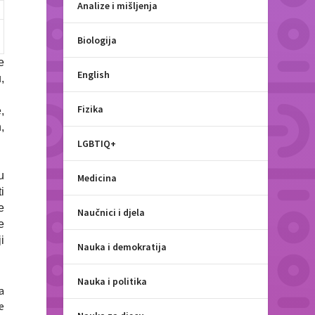
Analize i mišljenja
Biologija
e
English
,
Fizika
,
,
LGBTIQ+
u
Medicina
i
e
Naučnici i djela
e
i
Nauka i demokratija
Nauka i politika
a
e