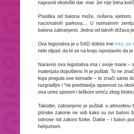
napraviti ekološki dar -mar. Jer nije bitna koli
Plastika od balona može, nošena vjetrom, p
nacionalnih parkova… U normalnim zemlja
balona zabranjeno. Jedna od takvih država je 
Ova legislativa je u SAD dobila ime
Inky, po 
neki otpad, da bi se na kraju ispostavilo da je
Naravno ova legislativa ima i svoje mane – ak
materijala dopušteno ih je puštati. To ne znači
koja proguta ove komade – to znači samo da 
razgradljiv i “ne predstavlja opasnost za okoliš
ona umre sporom i teškom smrću zbog blokir
Također, zabranjeno je puštati u atmosferu 
plinske zakone ne vidi kako su ovi baloni š
odnose isti zakoni fizike. Dakle – i balon pu
helijumom.