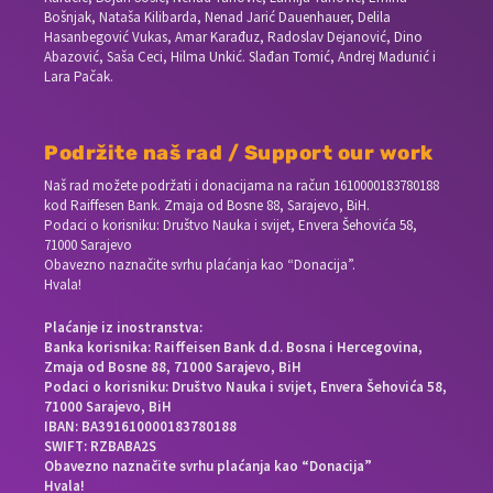
Bošnjak, Nataša Kilibarda, Nenad Jarić Dauenhauer, Delila
Hasanbegović Vukas, Amar Karađuz, Radoslav Dejanović, Dino
Abazović, Saša Ceci, Hilma Unkić. Slađan Tomić, Andrej Madunić i
Lara Pačak.
Podržite naš rad / Support our work
Naš rad možete podržati i donacijama na račun
1610000183780188
kod Raiffesen Bank. Zmaja od Bosne 88, Sarajevo, BiH.
Podaci o korisniku: Društvo Nauka i svijet, Envera Šehovića 58,
71000 Sarajevo
Obavezno naznačite svrhu plaćanja kao “Donacija”.
Hvala!
Plaćanje iz inostranstva:
Banka korisnika: Raiffeisen Bank d.d. Bosna i Hercegovina,
Zmaja od Bosne 88, 71000 Sarajevo, BiH
Podaci o korisniku: Društvo Nauka i svijet, Envera Šehovića 58,
71000 Sarajevo, BiH
IBAN: BA391610000183780188
SWIFT: RZBABA2S
Obavezno naznačite svrhu plaćanja kao “Donacija”
Hvala!