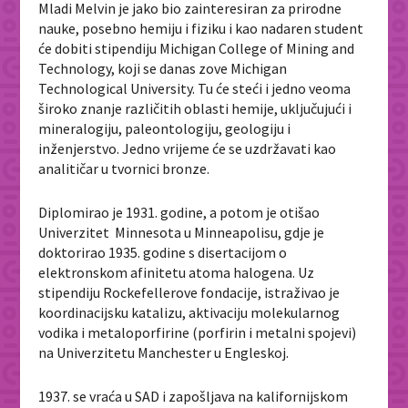
Mladi Melvin je jako bio zainteresiran za prirodne
nauke, posebno hemiju i fiziku i kao nadaren student
će dobiti stipendiju Michigan College of Mining and
Technology, koji se danas zove Michigan
Technological University. Tu će steći i jedno veoma
široko znanje različitih oblasti hemije, uključujući i
mineralogiju, paleontologiju, geologiju i
inženjerstvo. Jedno vrijeme će se uzdržavati kao
analitičar u tvornici bronze.
Diplomirao je 1931. godine, a potom je otišao
Univerzitet Minnesota u Minneapolisu, gdje je
doktorirao 1935. godine s disertacijom o
elektronskom afinitetu atoma halogena. Uz
stipendiju Rockefellerove fondacije, istraživao je
koordinacijsku katalizu, aktivaciju molekularnog
vodika i metaloporfirine (porfirin i metalni spojevi)
na Univerzitetu Manchester u Engleskoj.
1937. se vraća u SAD i zapošljava na kalifornijskom