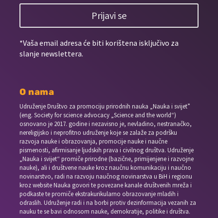
Prijavi se
*Vaša email adresa će biti korištena isključivo za
slanje newslettera.
O nama
Udruženje Društvo za promociju prirodnih nauka „Nauka i svijet”
(eng. Society for science advocacy „Science and the world“)
osnovano je 2017. godine i nezavisno je, nevladino, nestranačko,
nereligijsko i neprofitno udruženje koje se zalaže za podršku
razvoja nauke i obrazovanja, promocije nauke i naučne
pismenosti, afirmisanje ljudskih prava i civilnog društva. Udruženje
„Nauka i svijet“ promiče prirodne (bazične, primijenjene i razvojne
nauke), ali i društvene nauke kroz naučnu komunikaciju i naučno
novinarstvo, radi na razvoju naučnog novinarstva u BiH i regionu
kroz website Nauka govori te povezane kanale društvenih mreža i
podkaste te promiče ekstrakurikularno obrazovanje mladih i
odraslih. Udruženje radi i na borbi protiv dezinformacija vezanih za
nauku te se bavi odnosom nauke, demokratije, politike i društva.