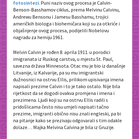
fotosintezi
. Puni naziv ovog procesa je
Calvin-
Benson-Basshamov ciklus
prema Melvinu Calvinu,
,
Andrewu Bensonu i Jamesu Basshamu, trojici
američkih biologa i biohemičara koji su za otkriće i
objašnjenje ovog procesa, podijelili Nobelovu
nagradu za hemiju 1961.
Melvin Calvin je rođen 8. aprila 1911. u porodici
imigranata iz Ruskog carstva, u mjestu St. Paul,
savezna država Minnesota. Otac mu je bio iz današnje
Litvanije, iz Kalvarije, pa su mu imigrantski
dužnosnici na ostrvu Ellis, prilikom upisivanja imena
napisali prezime Calvin i to je tako ostalo. Nije bila
rijetkost da se dogodi ovakva promjena i imena i
prezimena. Ljudi koji su na ostrvu Ellis radili s
pridošlicama često nisu umjeli napisati tačno
prezime, imigranti obično nisu znali engleski, pa bi
na pitanje kako se prezivaju odgovarali s tim odakle
dolaze… Majka Melvina Calvina je bila iz Gruzije.