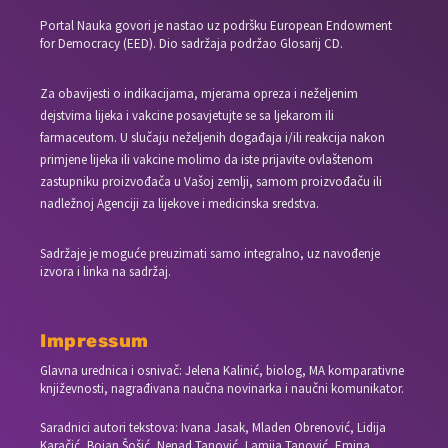
Portal Nauka govori je nastao uz podršku European Endowment
for Democracy (EED). Dio sadržaja podržao Glosarij CD.
Za obavijesti o indikacijama, mjerama opreza i neželjenim
dejstvima lijeka i vakcine posavjetujte se sa ljekarom ili
farmaceutom. U slučaju neželjenih događaja i/ili reakcija nakon
primjene lijeka ili vakcine molimo da iste prijavite ovlaštenom
zastupniku proizvođača u Vašoj zemlji, samom proizvođaču ili
nadležnoj Agenciji za lijekove i medicinska sredstva.
Sadržaje je moguće preuzimati samo integralno, uz navođenje
izvora i linka na sadržaj.
Impressum
Glavna urednica i osnivač: Jelena Kalinić, biolog, MA komparativne
književnosti, nagrađivana naučna novinarka i naučni komunikator.
Saradnici autori tekstova: Ivana Jasak, Mladen Obrenović, Lidija
Karačić, Bojan Šošić, Nenad Tanović, Lamija Tanović, Emina