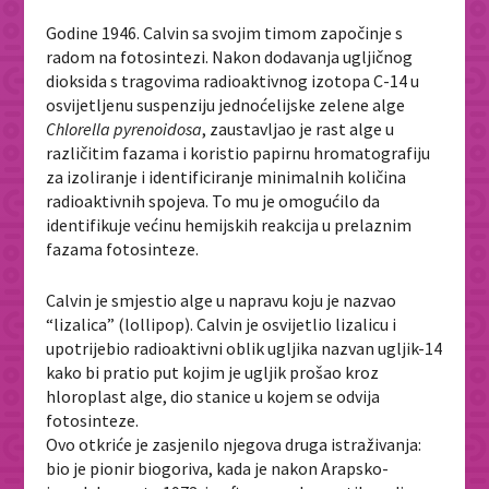
Godine 1946. Calvin sa svojim timom započinje s
radom na fotosintezi. Nakon dodavanja ugljičnog
dioksida s tragovima radioaktivnog izotopa C-14 u
osvijetljenu suspenziju jednoćelijske zelene alge
Chlorella pyrenoidosa
, zaustavljao je rast alge u
različitim fazama i koristio papirnu hromatografiju
za izoliranje i identificiranje minimalnih količina
radioaktivnih spojeva. To mu je omogućilo da
identifikuje većinu hemijskih reakcija u prelaznim
fazama fotosinteze.
Calvin je smjestio alge u napravu koju je nazvao
“lizalica” (lollipop). Calvin je osvijetlio lizalicu i
upotrijebio radioaktivni oblik ugljika nazvan ugljik-14
kako bi pratio put kojim je ugljik prošao kroz
hloroplast alge, dio stanice u kojem se odvija
fotosinteze.
Ovo otkriće je zasjenilo njegova druga istraživanja:
bio je pionir biogoriva, kada je nakon Arapsko-