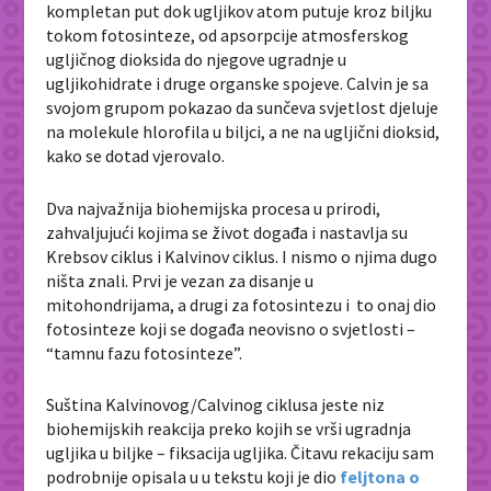
kompletan put dok ugljikov atom putuje kroz biljku
tokom fotosinteze, od apsorpcije atmosferskog
ugljičnog dioksida do njegove ugradnje u
ugljikohidrate i druge organske spojeve. Calvin je sa
svojom grupom pokazao da sunčeva svjetlost djeluje
na molekule hlorofila u biljci, a ne na ugljični dioksid,
kako se dotad vjerovalo.
Dva najvažnija biohemijska procesa u prirodi,
zahvaljujući kojima se život događa i nastavlja su
Krebsov ciklus i Kalvinov ciklus. I nismo o njima dugo
ništa znali. Prvi je vezan za disanje u
mitohondrijama, a drugi za fotosintezu i to onaj dio
fotosinteze koji se događa neovisno o svjetlosti –
“tamnu fazu fotosinteze”.
Suština Kalvinovog/Calvinog ciklusa jeste niz
biohemijskih reakcija preko kojih se vrši ugradnja
ugljika u biljke – fiksacija ugljika. Čitavu rekaciju sam
podrobnije opisala u u tekstu koji je dio
feljtona o