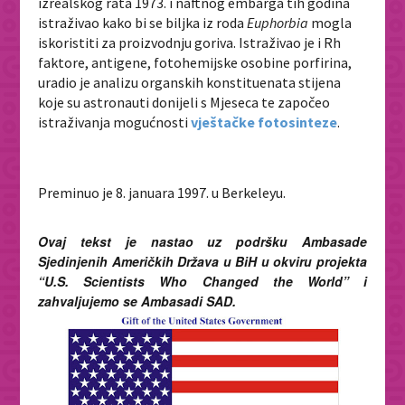
izrealskog rata 1973. i naftnog embarga tih godina
istraživao kako bi se biljka iz roda
Euphorbia
mogla
iskoristiti za proizvodnju goriva. Istraživao je i Rh
faktore, antigene, fotohemijske osobine porfirina,
uradio je analizu organskih konstituenata stijena
koje su astronauti donijeli s Mjeseca te započeo
istraživanja mogućnosti
vještačke fotosinteze
.
Preminuo je 8. januara 1997. u Berkeleyu.
Ovaj tekst je nastao uz podršku Ambasade
Sjedinjenih Američkih Država u BiH u okviru projekta
“U.S. Scientists Who Changed the World” i
zahvaljujemo se Ambasadi SAD.