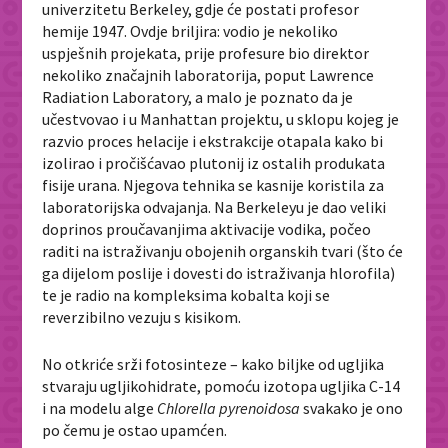
univerzitetu Berkeley, gdje će postati profesor
hemije 1947. Ovdje briljira: vodio je nekoliko
uspješnih projekata, prije profesure bio direktor
nekoliko značajnih laboratorija, poput Lawrence
Radiation Laboratory, a malo je poznato da je
učestvovao i u Manhattan projektu, u sklopu kojeg je
razvio proces helacije i ekstrakcije otapala kako bi
izolirao i pročišćavao plutonij iz ostalih produkata
fisije urana. Njegova tehnika se kasnije koristila za
laboratorijska odvajanja. Na Berkeleyu je dao veliki
doprinos proučavanjima aktivacije vodika, počeo
raditi na istraživanju obojenih organskih tvari (što će
ga dijelom poslije i dovesti do istraživanja hlorofila)
te je radio na kompleksima kobalta koji se
reverzibilno vezuju s kisikom.
No otkriće srži fotosinteze – kako biljke od ugljika
stvaraju ugljikohidrate, pomoću izotopa ugljika C-14
i na modelu alge
Chlorella pyrenoidosa
svakako je ono
po čemu je ostao upamćen.