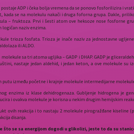
ostaje ADP i čeka bolja vremena da se ponovo fosforilizira i vrati s
, kada se na molekulu nakači i druga foforna grupa. Dakle, priliko
kula – fruktoza. Prvi i šesti atom ove heksoze nose fosforne gru
m logičan naziv enzima.
ule trioza fosfata. Trioza je inače naziv za jednostavne ugljene 
aldolaza ili ALDO.
ne molekule sa tri atoma ugljika – GADP i DHAP. GADP je gliceraldeh
uštini, nastaje jedan aldehid, i jedan keton, a ove molekule s
m putu između početne i krajnje molekule intermedijarne molekule
nog enzima iz klase dehidrogenaza. Gubljenje hidrogena je gener
ducira i ovakva molekule je korisna u nekim drugim hemijskim reak
odukt ovih reakcija i to nastaju 2 molekule pirogražđane kiseline
kcija disanja.
se sa energijom dogodi u glikolizi, jeste to da su stanice, 