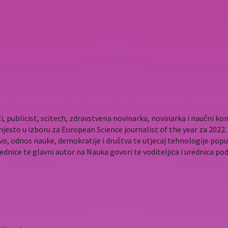
i, publicist, scitech, zdravstvena novinarka, novinarka i naučni 
mjesto u izboru za European Science journalist of the year za 202
vo, odnos nauke, demokratije i društva te utjecaj tehnologije popu
rednice te glavni autor na Nauka govori te voditeljica i urednica p