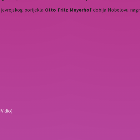
 jevrejskog porijekla
Otto Fritz Meyerhof
dobija Nobelovu nagra
IV dio)