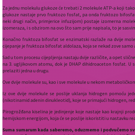
Za jednu molekulu glukoze će trebati 2 molekule ATP-a koji tako p
glukoze nastaje prvo fruktozo fosfat, pa onda fruktozo bifosfat
neki drugi način, primjerice infuzijom) postaje izomerna mole
izomeraza, i s obzirom na ovo što sam prije napisala, to je sasvi
Konačno fruktoza bifosfat se enzimatski razlaže na dvije molek
cijepanje je fruktoza bifosfat aldolaza, koja se nekad zove samo 
Sad u tom procesu cijepljenja nastaju dvije različite, a opet slič
na 3. ugljikovom atomu, dok je DHAP dihidroaceton fosfat. U s
prelaziti jedna u drugu.
Ove dvije molekule su, kao i sve molekule u nekom metaboličko
Iz ove dvije molekule se poslije uklanja hidrogen pomoću jed
(nikotinamid adenin dinukleotid), koje se primajući hidrogen, re
Pirogrožđana kiselina je jedinjenje koje nastaje kao krajnji pr
hemijskom energijom, koja će se poslije iskoristiti u nastavku rea
Suma sumarum kada saberemo, oduzmemo i podvučemo sve što 