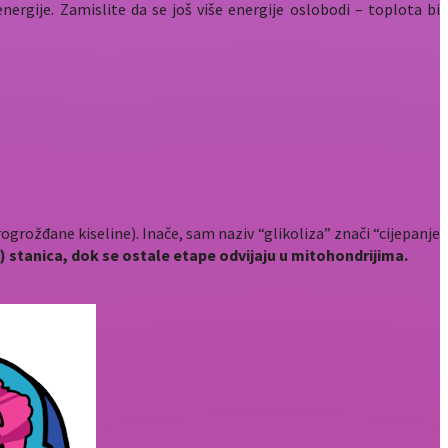
ergije. Zamislite da se još više energije oslobodi – toplota bi
grožđane kiseline). Inače, sam naziv “glikoliza” znači “cijepanje
u) stanica, dok se ostale etape odvijaju u mitohondrijima.