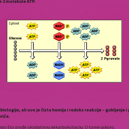
te 2 molekule ATP.
biologije, ali ovo je čista hemija i redoks reakcije – gubljenje
priče.
 nego što prođe oksidativnu dekarboksilaciju. O tome uskoro.