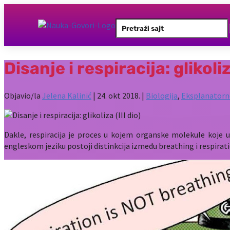
Search
for:
Disanje i respiracija: glikoliz
Objavio/la
Jelena Kalinić
|
24. okt 2018.
|
Biologija
,
Eksplanatorn
Dakle, respiracija je proces u kojem organske molekule koje u
engleskom jeziku postoji distinkcija između breathing i respirati