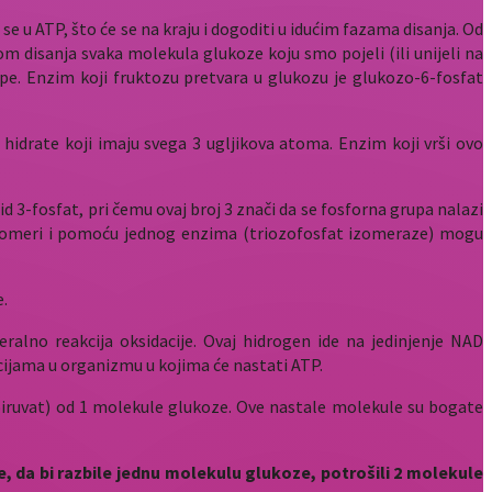
e u ATP, što će se na kraju i dogoditi u idućim fazama disanja. Od
m disanja svaka molekula glukoze koju smo pojeli (ili unijeli na
pe. Enzim koji fruktozu pretvara u glukozu je glukozo-6-fosfat
hidrate koji imaju svega 3 ugljikova atoma. Enzim koji vrši ovo
id 3-fosfat, pri čemu ovaj broj 3 znači da se fosforna grupa nalazi
u izomeri i pomoću jednog enzima (triozofosfat izomeraze) mogu
.
alno reakcija oksidacije. Ovaj hidrogen ide na jedinjenje NAD
cijama u organizmu u kojima će nastati ATP.
 (piruvat) od 1 molekule glukoze. Ove nastale molekule su bogate
da bi razbile jednu molekulu glukoze, potrošili 2 molekule