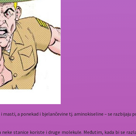
 i masti, a ponekad i bjelančevine tj. aminokiseline – se razbijaj
 neke stanice koriste i druge molekule. Međutim, kada bi se razlag