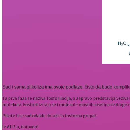
Sad i sama glikoliza ima svoje podfaze, čisto da bude kompliko
Ta prva faza se naziva fosforilacija, a zapravo predstavlja veziva
molekula. Fosforiliziraju se i molekule masnih kiselina te druge
Pitate li se sad odakle dolazi ta fosforna grupa?
Iz ATP-a, naravno!