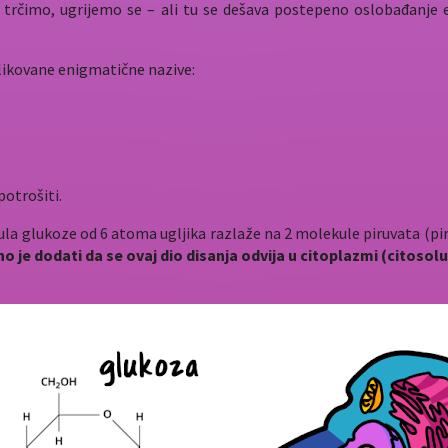
trčimo, ugrijemo se – ali tu se dešava postepeno oslobađanje en
plikovane enigmatične nazive:
potrošiti.
ula glukoze od 6 atoma ugljika razlaže na 2 molekule piruvata (piro
o je dodati da se ovaj dio disanja odvija u citoplazmi (citosol