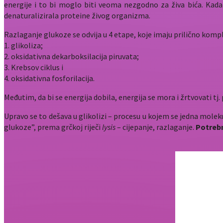
energije i to bi moglo biti veoma nezgodno za živa bića. Kada 
denaturalizirala proteine živog organizma.
Razlaganje glukoze se odvija u 4 etape, koje imaju prilično kom
1. glikoliza;
2. oksidativna dekarboksilacija piruvata;
3. Krebsov ciklus i
4. oksidativna fosforilacija.
Međutim, da bi se energija dobila, energija se mora i žrtvovati tj. 
Upravo se to dešava u glikolizi – procesu u kojem se jedna molek
glukoze”, prema grčkoj riječi
lysis
– cijepanje, razlaganje.
Potrebn