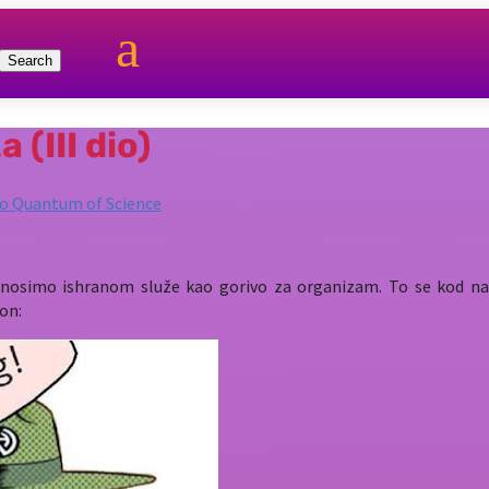
a
a (III dio)
o Quantum of Science
nosimo ishranom služe kao gorivo za organizam. To se kod nas u
on: