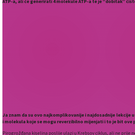
ATP-a, ali će generirati 4 molekule ATP-a te je “dobitak” čis
Ja znam da su ovo najkomplikovanije i najdosadnije lekcije u 
i molekula koje se mogu reverzibilno mijenjati i to je bit ove 
Pirogrožđana kiselina poslije ulazi u Krebsov ciklus, ali ne prije