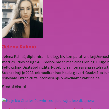
Jelena Kalinić
Jelena Kalinić, diplomirani biolog, MA komparativne književnost
metrics Study design & Evidence based medicine trening. Drugo 
Fellowship- Digital/AI rights. Posebno zainteresirana za zdravst
Science koji je 2023. rebrandiran kao Nauka govori. Osnivačica i u
osnovala i stranicu za informisanje o vakcinama Vakcine.ba.
Srodni članci