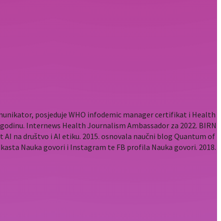
komunikator, posjeduje WHO infodemic manager certifikat i Health
2. godinu. Internews Health Journalism Ambassador za 2022. BIRN
t AI na društvo i AI etiku. 2015. osnovala naučni blog Quantum of
odkasta Nauka govori i Instagram te FB profila Nauka govori. 2018.