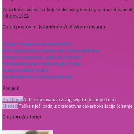
Za otkriće načina na koji se dešava glikoliza, njemački naučnik
Hillom, 1922.
Ostali postovi o (staničnom/ćelijskom) disanju:
Šta je to zapravo disanje (I dio)?
ATP-kriptovaluta živog svijeta (disanje II dio)
Disanje i respiracija: glikoliza (III dio)
Oksidativna dekarboksilacija (IV dio)
Krebsov ciklus (V dio)
Oksidativna fosforilacija (VI dio)
Podijeli:
Prethodni
ATP- kriptovaluta živog svijeta (disanje II dio)
Sljedeći
Teške riječi padaju: oksidativna dekarboksilacija (disanje 
O autoru/autorici