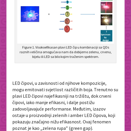
Figure 1. Visokoefikasan plavi LED čip u kombinaciji sa QDs
raznih veličina omogućava nam da dobijemo zelenu, crvenu,
bijelu ili LED sa bilo kojim traženim spektrom.
LED čipovi, u zavisnosti od njihove kompozicije,
mogu emitovati svjetlost različitih boja. Trenutno su
plavi LED čipovi najefikasniji na tržištu, dok crveni
čipovi, iako manje efikasni, i dalje postižu
zadovoljavajuće performanse. Međutim, izazov
ostaje u proizvodnji zelenih i amber LED čipova, koji
pokazuju značajno nižu efikasnost. Ovaj fenomen
poznat je kao „zelena rupa” (green gap).