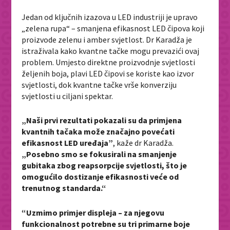
Jedan od ključnih izazova u LED industriji je upravo
„zelena rupa“ – smanjena efikasnost LED čipova koji
proizvode zelenu i amber svjetlost. Dr Karadža je
istraživala kako kvantne tačke mogu prevazići ovaj
problem. Umjesto direktne proizvodnje svjetlosti
željenih boja, plavi LED čipovi se koriste kao izvor
svjetlosti, dok kvantne tačke vrše konverziju
svjetlosti u ciljani spektar.
„Naši prvi rezultati pokazali su da primjena
kvantnih tačaka može značajno povećati
efikasnost LED uređaja”
, kaže dr Karadža.
„Posebno smo se fokusirali na smanjenje
gubitaka zbog reapsorpcije svjetlosti, što je
omogućilo dostizanje efikasnosti veće od
trenutnog standarda.“
“Uzmimo primjer displeja – za njegovu
funkcionalnost potrebne su tri primarne boje