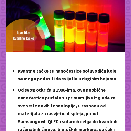
Kvantne tačke su nanočestice poluvodiča koje
se mogu podesiti da svijetle u duginim bojama.
Od svog otkrića u 1980-ima, ove neobične
nanočestice pružale su primamljive izglede za
sve vrste novih tehnologija, u rasponu od
materijala za rasvjetu, displeja, poput
Samsungovih QLED i solarnih ćelija do kvantnih
računalnih čipova, bioloških markera, pa čak i