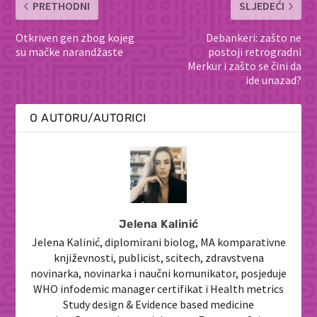
PRETHODNI
SLJEDEĆI
Otkriven gen zbog kojeg
Debankeri: zašto ne
su mačke narandžaste
postoji retrogradni
Merkur i zašto se čini da
ide unazad?
O AUTORU/AUTORICI
Jelena Kalinić
Jelena Kalinić, diplomirani biolog, MA komparativne
književnosti, publicist, scitech, zdravstvena
novinarka, novinarka i naučni komunikator, posjeduje
WHO infodemic manager certifikat i Health metrics
Study design & Evidence based medicine