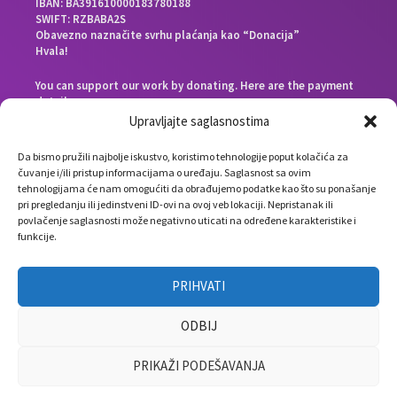
IBAN: BA391610000183780188
SWIFT: RZBABA2S
Obavezno naznačite svrhu plaćanja kao “Donacija”
Hvala!
You can support our work by donating. Here are the payment
details:
Beneficiary bank: Raiffeisen Bank d.d. Bosna i Hercegovina,
Upravljajte saglasnostima
Zmaja od Bosne 88, 71000 Sarajevo, Bosnia and Herzegovina
End beneficiary: Društvo Nauka i svijet, Envera Šehovića 58,
Da bismo pružili najbolje iskustvo, koristimo tehnologije poput kolačića za
71000 Sarajevo, Bosnia and Herzegovina
čuvanje i/ili pristup informacijama o uređaju. Saglasnost sa ovim
IBAN: BA391610000183780188
tehnologijama će nam omogućiti da obrađujemo podatke kao što su ponašanje
SWIFT: RZBABA2S
pri pregledanju ili jedinstveni ID-ovi na ovoj veb lokaciji. Nepristanak ili
Please note the payment purpose as “Donation”
povlačenje saglasnosti može negativno uticati na određene karakteristike i
Thank you!
funkcije.
PRIHVATI
ODBIJ
PRIKAŽI PODEŠAVANJA
info(at)naukagovori.ba