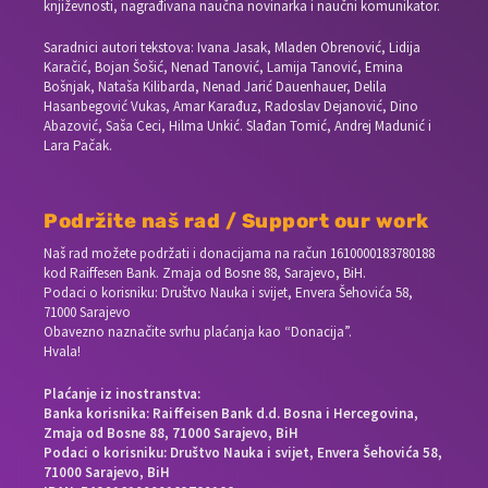
književnosti, nagrađivana naučna novinarka i naučni komunikator.
Saradnici autori tekstova: Ivana Jasak, Mladen Obrenović, Lidija
Karačić, Bojan Šošić, Nenad Tanović, Lamija Tanović, Emina
Bošnjak, Nataša Kilibarda, Nenad Jarić Dauenhauer, Delila
Hasanbegović Vukas, Amar Karađuz, Radoslav Dejanović, Dino
Abazović, Saša Ceci, Hilma Unkić. Slađan Tomić, Andrej Madunić i
Lara Pačak.
Podržite naš rad / Support our work
Naš rad možete podržati i donacijama na račun
1610000183780188
kod Raiffesen Bank. Zmaja od Bosne 88, Sarajevo, BiH.
Podaci o korisniku: Društvo Nauka i svijet, Envera Šehovića 58,
71000 Sarajevo
Obavezno naznačite svrhu plaćanja kao “Donacija”.
Hvala!
Plaćanje iz inostranstva:
Banka korisnika: Raiffeisen Bank d.d. Bosna i Hercegovina,
Zmaja od Bosne 88, 71000 Sarajevo, BiH
Podaci o korisniku: Društvo Nauka i svijet, Envera Šehovića 58,
71000 Sarajevo, BiH