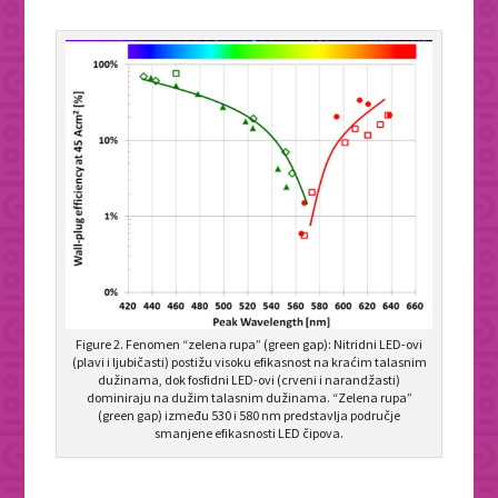
Figure 2. Fenomen “zelena rupa” (green gap): Nitridni LED-ovi
(plavi i ljubičasti) postižu visoku efikasnost na kraćim talasnim
dužinama, dok fosfidni LED-ovi (crveni i narandžasti)
dominiraju na dužim talasnim dužinama. “Zelena rupa”
(green gap) između 530 i 580 nm predstavlja područje
smanjene efikasnosti LED čipova.