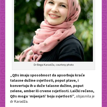
Dr Bega Karadža, courtesy photo
„QDs imaju sposobnost da apsorbuju kraće
talasne dužine svjetlosti, poput plave, i
konvertuju ih u duže talasne dužine, poput
zelene, amber ili crvene svjetlosti. Laički rečeno,
QDs mogu ‘mijenjati’ boju svjetlosti”
, objasnila je
dr Karadža.