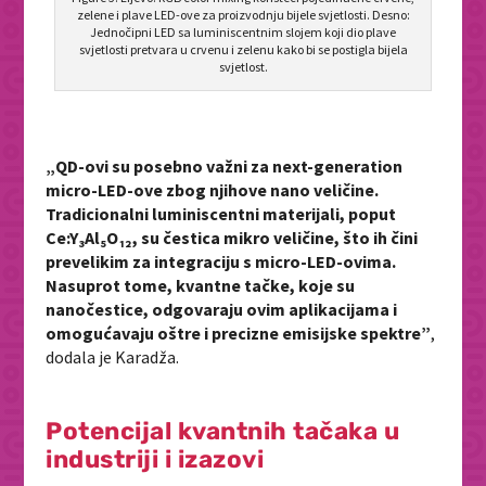
zelene i plave LED-ove za proizvodnju bijele svjetlosti. Desno:
Jednočipni LED sa luminiscentnim slojem koji dio plave
svjetlosti pretvara u crvenu i zelenu kako bi se postigla bijela
svjetlost.
„QD-ovi su posebno važni za next-generation
micro-LED-ove zbog njihove nano veličine.
Tradicionalni luminiscentni materijali, poput
Ce:Y₃Al₅O₁₂, su čestica mikro veličine, što ih čini
prevelikim za integraciju s micro-LED-ovima.
Nasuprot tome, kvantne tačke, koje su
nanočestice, odgovaraju ovim aplikacijama i
omogućavaju oštre i precizne emisijske spektre”
,
dodala je Karadža.
Potencijal kvantnih tačaka u
industriji i izazovi