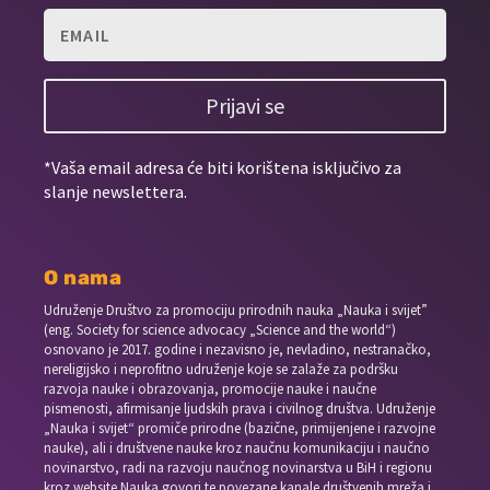
Prijavi se
*Vaša email adresa će biti korištena isključivo za
slanje newslettera.
O nama
Udruženje Društvo za promociju prirodnih nauka „Nauka i svijet”
(eng. Society for science advocacy „Science and the world“)
osnovano je 2017. godine i nezavisno je, nevladino, nestranačko,
nereligijsko i neprofitno udruženje koje se zalaže za podršku
razvoja nauke i obrazovanja, promocije nauke i naučne
pismenosti, afirmisanje ljudskih prava i civilnog društva. Udruženje
„Nauka i svijet“ promiče prirodne (bazične, primijenjene i razvojne
nauke), ali i društvene nauke kroz naučnu komunikaciju i naučno
novinarstvo, radi na razvoju naučnog novinarstva u BiH i regionu
kroz website Nauka govori te povezane kanale društvenih mreža i