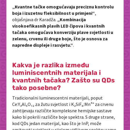
„Kvantne tačke omogućavaju preciznu kontrolu
boja i izuzetnu fleksibilnost u primjeni“
,
objašnjava dr Karadža.
„Kombinacija
visokoefikasnih plavih LED čipova i kvantnih
tačaka omogućava konverziju plave svjetlosti u
zelenu, crvenu ili druge boje, što je osnova za
napredne displeje i rasvjetu.“
.
Kakva je razlika između
luminiscentnih materijala i
kvantnih tačaka? Zašto su QDs
tako posebne?
Tradicionalni luminescentni materijali, poput
Ce:Y₃Al₅O₁₂ za žutu svjetlost i K₂SiF₆:Mn⁴⁺ za crvenu
zahtijevaju različite kompleksne hemijske sastave
kako bi pokrili različite boje spektra. S druge strane,
kod QDs jedan materijal, kao što je InP, može
emitovati svjetlost u cijelom vidljivom spektru samo