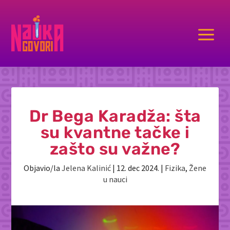
a
Dr Bega Karadža: šta
su kvantne tačke i
zašto su važne?
Objavio/la
Jelena Kalinić
|
12. dec 2024.
|
Fizika
,
Žene
u nauci