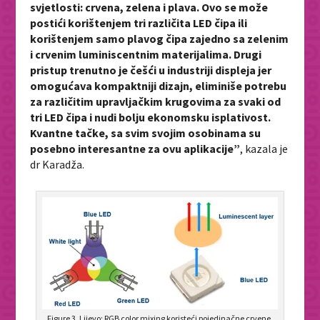
svjetlosti: crvena, zelena i plava. Ovo se može
postići korištenjem tri različita LED čipa ili
korištenjem samo plavog čipa zajedno sa zelenim
i crvenim luminiscentnim materijalima. Drugi
pristup trenutno je češći u industriji displeja jer
omogućava kompaktniji dizajn, eliminiše potrebu
za različitim upravljačkim krugovima za svaki od
tri LED čipa i nudi bolju ekonomsku isplativost.
Kvantne tačke, sa svim svojim osobinama su
posebno interesantne za ovu aplikacije”
, kazala je
dr Karadža.
Figure 3. Lijevo: RGB color mixing koristeći pojedinačne crvene,