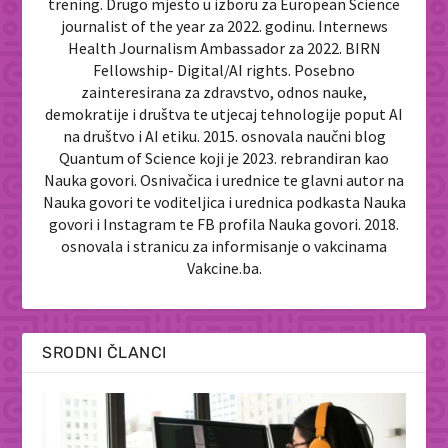
trening. Drugo mjesto u izboru za European Science
journalist of the year za 2022. godinu. Internews
Health Journalism Ambassador za 2022. BIRN
Fellowship- Digital/AI rights. Posebno
zainteresirana za zdravstvo, odnos nauke,
demokratije i društva te utjecaj tehnologije poput AI
na društvo i AI etiku. 2015. osnovala naučni blog
Quantum of Science koji je 2023. rebrandiran kao
Nauka govori. Osnivačica i urednice te glavni autor na
Nauka govori te voditeljica i urednica podkasta Nauka
govori i Instagram te FB profila Nauka govori. 2018.
osnovala i stranicu za informisanje o vakcinama
Vakcine.ba.
SRODNI ČLANCI