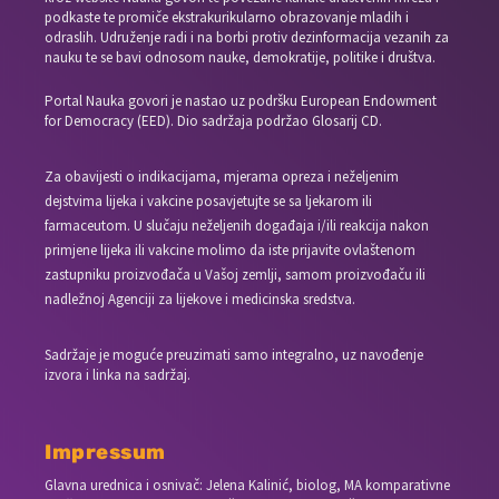
podkaste te promiče ekstrakurikularno obrazovanje mladih i
odraslih. Udruženje radi i na borbi protiv dezinformacija vezanih za
nauku te se bavi odnosom nauke, demokratije, politike i društva.
Portal Nauka govori je nastao uz podršku European Endowment
for Democracy (EED). Dio sadržaja podržao Glosarij CD.
Za obavijesti o indikacijama, mjerama opreza i neželjenim
dejstvima lijeka i vakcine posavjetujte se sa ljekarom ili
farmaceutom. U slučaju neželjenih događaja i/ili reakcija nakon
primjene lijeka ili vakcine molimo da iste prijavite ovlaštenom
zastupniku proizvođača u Vašoj zemlji, samom proizvođaču ili
nadležnoj Agenciji za lijekove i medicinska sredstva.
Sadržaje je moguće preuzimati samo integralno, uz navođenje
izvora i linka na sadržaj.
Impressum
Glavna urednica i osnivač: Jelena Kalinić, biolog, MA komparativne