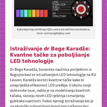
Kako boja koju emitiraju QDs varira od veličine nanočestica.
Izvor: samsungdisplay.com
Istraživanje dr Bege Karadže:
Kvantne tačke za poboljšanje
LED tehnologije
Dr Bega Karadža, bosanska naučnica porijeklom iz
Bugojna bavi se istraživanjem LED tehnologije na KU
Leuven. Karadža koristi kvantne tačke kako bi
unaprijedila efikasnost LED uređaja. U okviru svoje
doktorske teze, radila je na modeliranju kvantnih
tačaka, razvoju novih LED rješenja i smanjenju
gubitaka svjetlosti. Fokus njenog istraživanja bio je
na ekološki prihvatljivim kvantnim tačkama bez