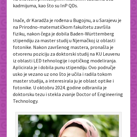
kadmijuma, kao što su InP QDs.
Inače, dr Karadža je rođena u Bugojnu, a u Sarajevu je
na Prirodno-matematičkom fakultetu završila
fiziku, nakon čega je dobila Baden-Württemberg
stipendiju za master studij u Njemačkoj iz oblasti
fotonike. Nakon završenog mastera, pronašla je
otvorenu poziciju za doktorski studij na KU Leuvenu
iz oblasti LED tehnologije i optičkog modeliranja.
Aplicirala je i dobila punu stipendiju. Ovo područje
usko je vezano uz ono što je učila i radila tokom
master studija, a interesirala ju je oblast optike i
fotonike. U oktobru 2024. godine odbranila je
doktorsku tezu i stekla zvanje Doctor of Engineering
Technology.