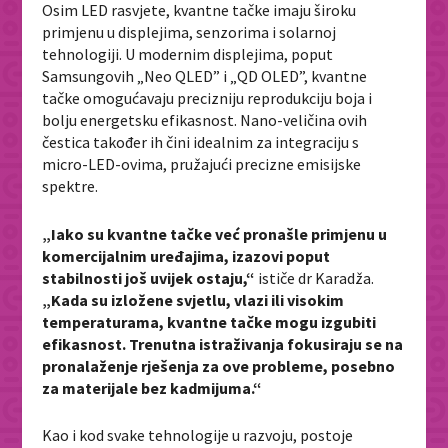
Osim LED rasvjete, kvantne tačke imaju široku
primjenu u displejima, senzorima i solarnoj
tehnologiji. U modernim displejima, poput
Samsungovih „Neo QLED” i „QD OLED”, kvantne
tačke omogućavaju precizniju reprodukciju boja i
bolju energetsku efikasnost. Nano-veličina ovih
čestica također ih čini idealnim za integraciju s
micro-LED-ovima, pružajući precizne emisijske
spektre.
„Iako su kvantne tačke već pronašle primjenu u
komercijalnim uređajima, izazovi poput
stabilnosti još uvijek ostaju,“
ističe dr Karadža.
„Kada su izložene svjetlu, vlazi ili visokim
temperaturama, kvantne tačke mogu izgubiti
efikasnost. Trenutna istraživanja fokusiraju se na
pronalaženje rješenja za ove probleme, posebno
za materijale bez kadmijuma.“
Kao i kod svake tehnologije u razvoju, postoje