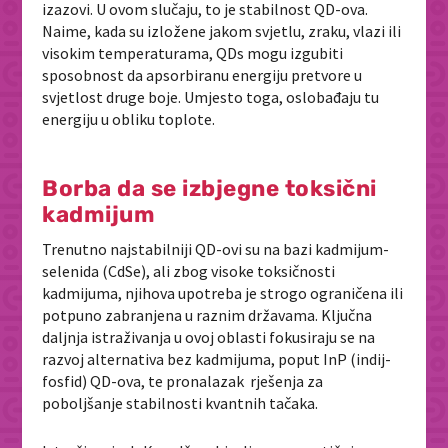
izazovi. U ovom slučaju, to je stabilnost QD-ova.
Naime, kada su izložene jakom svjetlu, zraku, vlazi ili
visokim temperaturama, QDs mogu izgubiti
sposobnost da apsorbiranu energiju pretvore u
svjetlost druge boje. Umjesto toga, oslobađaju tu
energiju u obliku toplote.
Borba da se izbjegne toksični
kadmijum
Trenutno najstabilniji QD-ovi su na bazi kadmijum-
selenida (CdSe), ali zbog visoke toksičnosti
kadmijuma, njihova upotreba je strogo ograničena ili
potpuno zabranjena u raznim državama. Ključna
daljnja istraživanja u ovoj oblasti fokusiraju se na
razvoj alternativa bez kadmijuma, poput InP (indij-
fosfid) QD-ova, te pronalazak rješenja za
poboljšanje stabilnosti kvantnih tačaka.