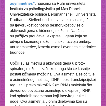
asymmetries”
, naučnici sa Ruhr univerziteta,
Instituta za psiholingvistiku pri Max Planck,
Univerzitetske bolnice Bergmannsheil, Univerziteta
Radbaud i Stellenbosch univerziteta su zaključili
da ljevorukost odnosno desnorukost ovise o
aktivnosti gena u kičmenoj moždini. Naučnici
su
pažljivo proučavali ekspresiju gena koja se
odvija u kičmenoj moždini u toku razvoja embrija
unutar materice, između osme i dvanaeste sedmice
trudnoće.
Uočili su asimetriju u aktivnosti gena u proto-
spinalnoj moždini, začetku onoga što će kasnije
postati kičmena moždina. Ova asimetrija se očituje
u asimetričnog metilaciji DNK i post-transkripcijskoj
regulaciji preko mikroRNK (miRNA) molekula što
dovodi do povećane asimetrije u ekspresiji RNK
kod spinalnih segmenata koji inerviraju ruke i
noge. Ova asimetrija u onim dijelovima koji su