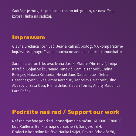
Sadržaje je moguće preuzimati samo integralno, uz navođenje
izvora i linka na sadržaj.
Impressum
Glavna urednica i osnivač: Jelena Kalinić, biolog, MA komparativne
književnosti, nagrađivana naučna novinarka i naučni komunikator.
Saradnici autori tekstova: Ivana Jasak, Mladen Obrenović, Lidija
Karačić, Bojan Šošić, Nenad Tanović, Lamija Tanović, Emina
Bošnjak, Nataša Kilibarda, Nenad Jarić Dauenhauer, Delila
Hasanbegović Vukas, Amar Karađuz, Radoslav Dejanović, Dino
Abazović, Saša Ceci, Hilma Unkić. Slađan Tomić, Andrej Madunić i
Lara Pačak.
Podržite naš rad / Support our work
Naš rad možete podržati i donacijama na račun
1610000183780188
kod Raiffesen Bank. Zmaja od Bosne 88, Sarajevo, BiH.
Podaci o korisniku: Društvo Nauka i svijet, Envera Šehovića 58,