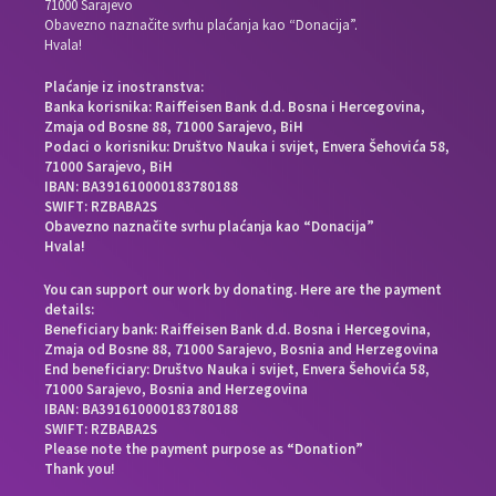
71000 Sarajevo
Obavezno naznačite svrhu plaćanja kao “Donacija”.
Hvala!
Plaćanje iz inostranstva:
Banka korisnika: Raiffeisen Bank d.d. Bosna i Hercegovina,
Zmaja od Bosne 88, 71000 Sarajevo, BiH
Podaci o korisniku: Društvo Nauka i svijet, Envera Šehovića 58,
71000 Sarajevo, BiH
IBAN: BA391610000183780188
SWIFT: RZBABA2S
Obavezno naznačite svrhu plaćanja kao “Donacija”
Hvala!
You can support our work by donating. Here are the payment
details:
Beneficiary bank: Raiffeisen Bank d.d. Bosna i Hercegovina,
Zmaja od Bosne 88, 71000 Sarajevo, Bosnia and Herzegovina
End beneficiary: Društvo Nauka i svijet, Envera Šehovića 58,
71000 Sarajevo, Bosnia and Herzegovina
IBAN: BA391610000183780188
SWIFT: RZBABA2S
Please note the payment purpose as “Donation”
Thank you!