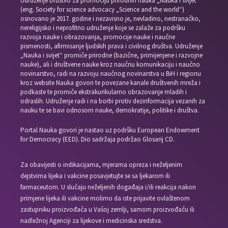
Udruženje Društvo za promociju prirodnih nauka „Nauka i svijet”
(eng. Society for science advocacy „Science and the world“)
osnovano je 2017. godine i nezavisno je, nevladino, nestranačko,
nereligijsko i neprofitno udruženje koje se zalaže za podršku
razvoja nauke i obrazovanja, promocije nauke i naučne
pismenosti, afirmisanje ljudskih prava i civilnog društva. Udruženje
„Nauka i svijet“ promiče prirodne (bazične, primijenjene i razvojne
nauke), ali i društvene nauke kroz naučnu komunikaciju i naučno
novinarstvo, radi na razvoju naučnog novinarstva u BiH i regionu
kroz website Nauka govori te povezane kanale društvenih mreža i
podkaste te promiče ekstrakurikularno obrazovanje mladih i
odraslih. Udruženje radi i na borbi protiv dezinformacija vezanih za
nauku te se bavi odnosom nauke, demokratije, politike i društva.
Portal Nauka govori je nastao uz podršku European Endowment
for Democracy (EED). Dio sadržaja podržao Glosarij CD.
Za obavijesti o indikacijama, mjerama opreza i neželjenim
dejstvima lijeka i vakcine posavjetujte se sa ljekarom ili
farmaceutom. U slučaju neželjenih događaja i/ili reakcija nakon
primjene lijeka ili vakcine molimo da iste prijavite ovlaštenom
zastupniku proizvođača u Vašoj zemlji, samom proizvođaču ili
nadležnoj Agenciji za lijekove i medicinska sredstva.