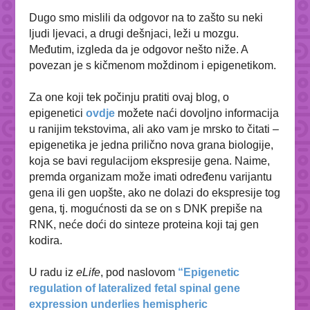
Dugo smo mislili da odgovor na to zašto su neki
ljudi ljevaci, a drugi dešnjaci, leži u mozgu.
Međutim, izgleda da je odgovor nešto niže. A
povezan je s kičmenom moždinom i epigenetikom.
Za one koji tek počinju pratiti ovaj blog, o
epigenetici
ovdje
možete naći dovoljno informacija
u ranijim tekstovima, ali ako vam je mrsko to čitati –
epigenetika je jedna prilično nova grana biologije,
koja se bavi regulacijom ekspresije gena. Naime,
premda organizam može imati određenu varijantu
gena ili gen uopšte, ako ne dolazi do ekspresije tog
gena, tj. mogućnosti da se on s DNK prepiše na
RNK, neće doći do sinteze proteina koji taj gen
kodira.
U radu iz
eLife
, pod naslovom
“
Epigenetic
regulation of lateralized fetal spinal gene
expression underlies hemispheric