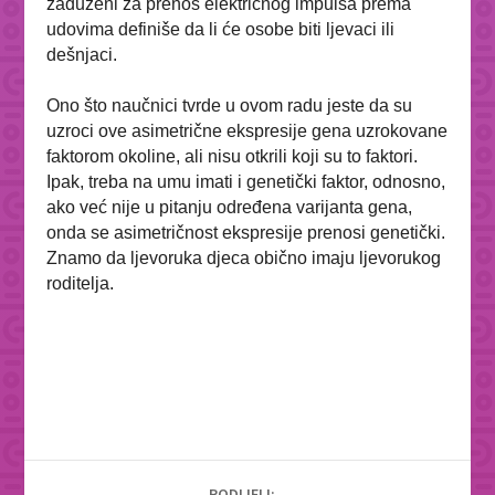
zaduženi za prenos električnog impulsa prema
udovima definiše da li će osobe biti ljevaci ili
dešnjaci.
Ono što naučnici tvrde u ovom radu jeste da su
uzroci ove asimetrične ekspresije gena uzrokovane
faktorom okoline, ali nisu otkrili koji su to faktori.
Ipak, treba na umu imati i genetički faktor, odnosno,
ako već nije u pitanju određena varijanta gena,
onda se asimetričnost ekspresije prenosi genetički.
Znamo da ljevoruka djeca obično imaju ljevorukog
roditelja.
PODIJELI: