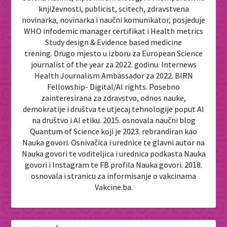
književnosti, publicist, scitech, zdravstvena
novinarka, novinarka i naučni komunikator, posjeduje
WHO infodemic manager certifikat i Health metrics
Study design & Evidence based medicine
trening. Drugo mjesto u izboru za European Science
journalist of the year za 2022. godinu. Internews
Health Journalism Ambassador za 2022. BIRN
Fellowship- Digital/AI rights. Posebno
zainteresirana za zdravstvo, odnos nauke,
demokratije i društva te utjecaj tehnologije poput AI
na društvo i AI etiku. 2015. osnovala naučni blog
Quantum of Science koji je 2023. rebrandiran kao
Nauka govori. Osnivačica i urednice te glavni autor na
Nauka govori te voditeljica i urednica podkasta Nauka
govori i Instagram te FB profila Nauka govori. 2018.
osnovala i stranicu za informisanje o vakcinama
Vakcine.ba.