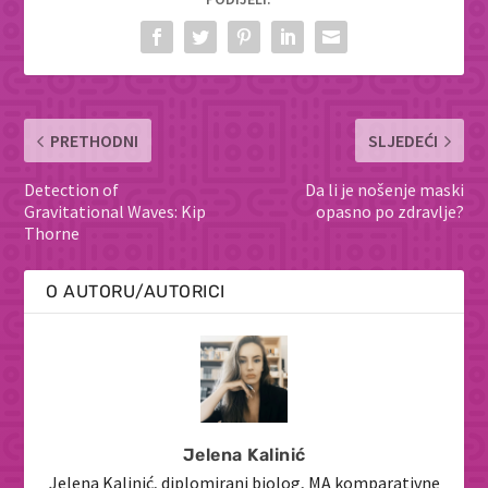
PRETHODNI
SLJEDEĆI
Detection of
Da li je nošenje maski
Gravitational Waves: Kip
opasno po zdravlje?
Thorne
O AUTORU/AUTORICI
Jelena Kalinić
Jelena Kalinić, diplomirani biolog, MA komparativne