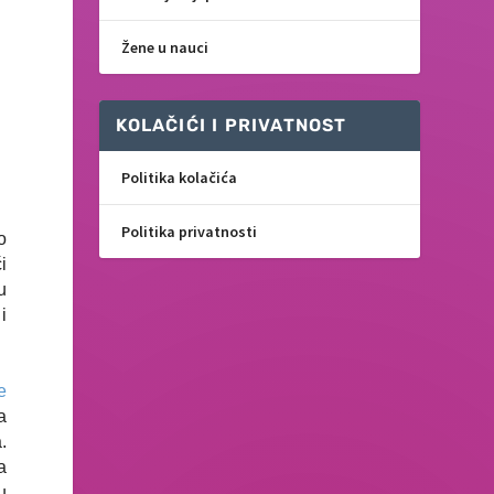
Žene u nauci
KOLAČIĆI I PRIVATNOST
Politika kolačića
Politika privatnosti
o
i
u
i
e
a
.
a
u