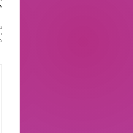
e
a
u
a