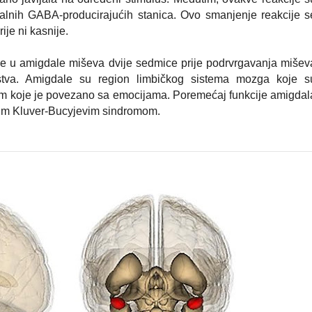
nalnih GABA-producirajućih stanica. Ovo smanjenje reakcije s
ije ni kasnije.
ne u amigdale miševa dvije sedmice prije podrvrgavanja mišev
stva. Amigdale su region limbičkog sistema mozga koje s
m koje je povezano sa emocijama. Poremećaj funkcije amigdal
kim
Kluver-Bucyjevim sindromom.