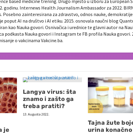
ence based medicine trening. Drugo mjesto u izboru za European 
022. godinu. Internews Health Journalism Ambassador za 2022. BIR
ts. Posebno zainteresirana za zdravstvo, odnos nauke, demokratije 
je poput AI na društvo i AI etiku. 2015. osnovala naučni blog Quan
diran kao Nauka govori. Osnivačica i urednice te glavni autor na Na
nica podkasta Nauka govori i Instagram te FB profila Nauka govori. 
rmisanje o vakcinama Vakcine.ba.
Langya virus: šta
znamo i zašto ga
treba pratiti?
13. Augusta 2022.
Tajna žute boj
a je
urina konačno