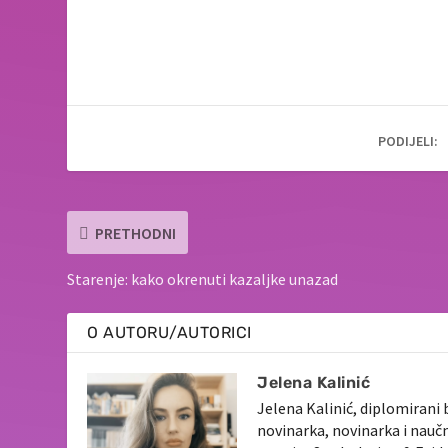
PODIJELI:
PRETHODNI
Starenje: kako okrenuti kazaljke unazad
O AUTORU/AUTORICI
Jelena Kalinić
Jelena Kalinić, diplomirani 
novinarka, novinarka i nauč