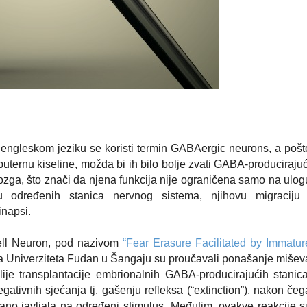
ngleskom jeziku se koristi termin
GABAergic
neurons, a pošt
uternu kiseline, možda bi ih bilo bolje zvati GABA-producirajuć
ga, što znači da njena funkcija nije ograničena samo na ulog
ciju određenih stanica nervnog sistema, njihovu migraciju 
sinapsi.
ll Neuron
, pod nazivom
“
Fear Erasure Facilitated by Immatur
sa Univerziteta Fudan u Šangaju su proučavali ponašanje mišev
lije transplantacije embrionalnih GABA-producirajućih stanica
ativnih sjećanja tj. gašenju refleksa (“extinction”), nakon čeg
no javljala na određeni stimulus. Međutim, ovakve reakcije s