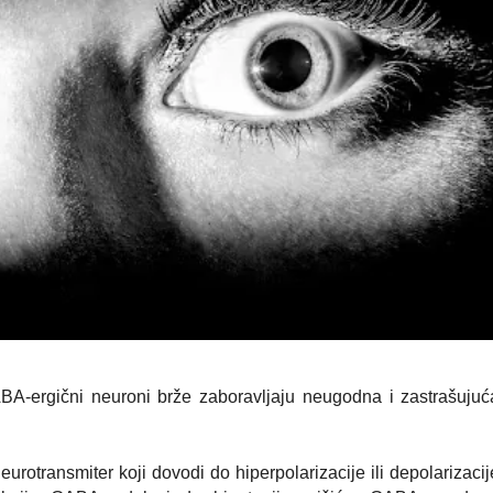
BA-ergični neuroni brže zaboravljaju neugodna i zastrašujuć
urotransmiter koji dovodi do hiperpolarizacije ili depolarizacij