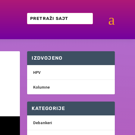
a
IZDVOJENO
HPV
Kolumne
KATEGORIJE
Debankeri