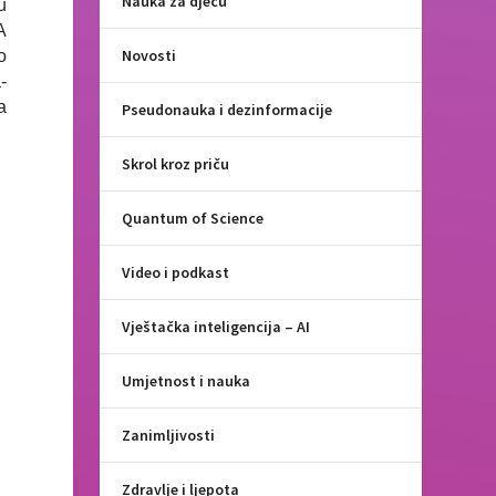
Nauka za djecu
u
A
Novosti
o
-
a
Pseudonauka i dezinformacije
Skrol kroz priču
Quantum of Science
Video i podkast
Vještačka inteligencija – AI
Umjetnost i nauka
Zanimljivosti
Zdravlje i ljepota