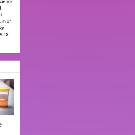
Science
N
i
tum of
uka
2018.
e