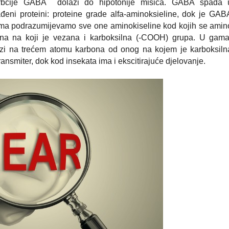
rbcije GABA dolazi do hipotonije mišića. GABA spada 
đeni proteini: proteine grade alfa-aminoksieline, dok je GAB
ema podrazumijevamo sve one aminokiseline kod kojih se amin
na na koji je vezana i karboksilna (-COOH) grupa. U gama
lazi na trećem atomu karbona od onog na kojem je karboksiln
ansmiter, dok kod insekata ima i ekscitirajuće djelovanje.