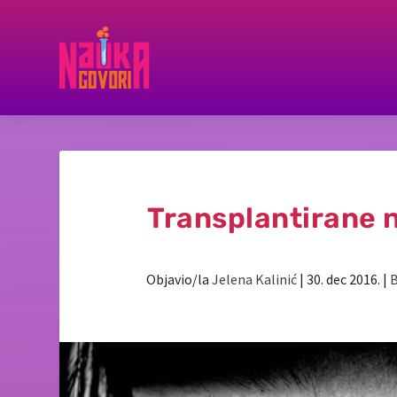
Transplantirane 
Objavio/la
Jelena Kalinić
|
30. dec 2016.
|
B