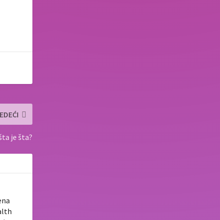
EDEĆI
šta je šta?
ena
alth