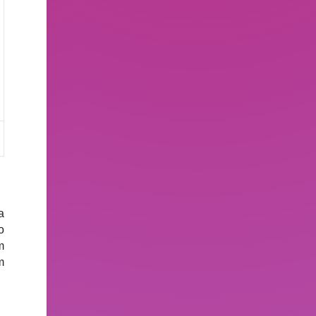
a
o
m
m