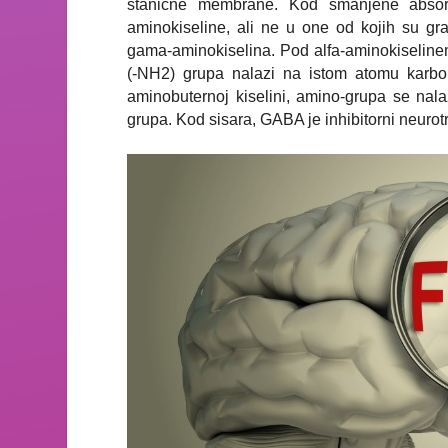
stanične membrane. Kod smanjene abso
aminokiseline, ali ne u one od kojih su gra
gama-aminokiselina. Pod alfa-aminokiselin
(-NH2) grupa nalazi na istom atomu karbo
aminobuternoj kiselini, amino-grupa se na
grupa. Kod sisara, GABA je inhibitorni neurotr