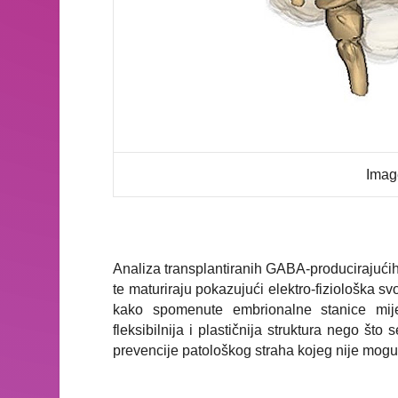
Imag
Analiza transplantiranih GABA-producirajući
te maturiraju pokazujući elektro-fiziološka s
kako spomenute embrionalne stanice mijen
fleksibilnija i plastičnija struktura nego š
prevencije patološkog straha kojeg nije moguć