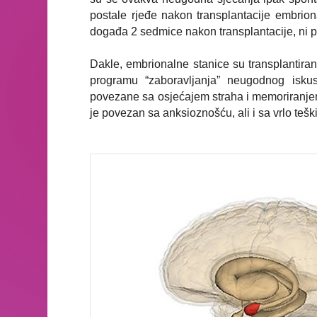
postale rjeđe nakon transplantacije embrio
događa 2 sedmice nakon transplantacije, ni pr
Dakle, embrionalne stanice su transplantira
programu “zaboravljanja” neugodnog isku
povezane sa osjećajem straha i memoriranje
je povezan sa anksioznošću, ali i sa vrlo teš