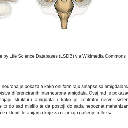
e by Life Science Databases (LSDB) via Wikimedia Commons
h neurona je pokazala kako oni formiraju sinapse sa amigdalam
vojstva diferenciranih interneurona amigdala. Ovaj rad je pokaza
jaju strukturu amigdala i kako je centralni nervni siste
to se to do sad mislilo te da postoji do sada nepoznat mehaniza
e ukloniti terapijama koje za cilj imaju gašenje refleksa.