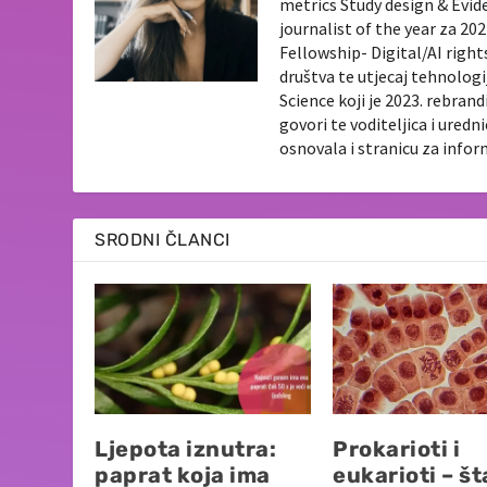
metrics Study design & Evid
journalist of the year za 2
Fellowship- Digital/AI righ
društva te utjecaj tehnologi
Science koji je 2023. rebran
govori te voditeljica i ured
osnovala i stranicu za info
SRODNI ČLANCI
Ljepota iznutra:
Prokarioti i
paprat koja ima
eukarioti – št