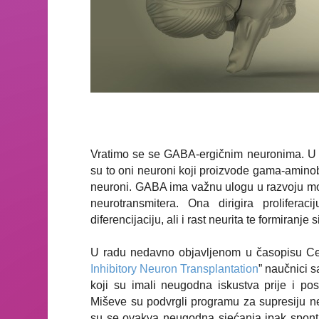
Vratimo se se GABA-ergičnim neuronima. U e
su to oni neuroni koji proizvode gama-aminob
neuroni. GABA ima važnu ulogu u razvoju moz
neurotransmitera. Ona dirigira prolifera
diferencijaciju, ali i rast neurita te formiranje 
U radu nedavno objavljenom u časopisu
Ce
Inhibitory Neuron Transplantation
” naučnici 
koji su imali neugodna iskustva prije i pos
Miševe su podvrgli programu za supresiju neg
su se ovakva neugodna sjećanja ipak sponta