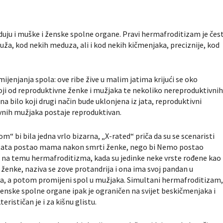
jeduju i muške i ženske spolne organe. Pravi hermafroditizam je čes
a, kod nekih meduza, ali i kod nekih kičmenjaka, preciznije, kod
ijenjanja spola: ove ribe žive u malim jatima krijući se oko
oji od reproduktivne ženke i mužjaka te nekoliko nereproduktivni
a bilo koji drugi način bude uklonjena iz jata, reproduktivni
vnih mužjaka postaje reproduktivan.
“ bi bila jedna vrlo bizarna, „X-rated“ priča da su se scenaristi
v tata postao mama nakon smrti ženke, nego bi Nemo postao
ja na temu hermafroditizma, kada su jedinke neke vrste rođene kao
ženke, naziva se zove protandrija i ona ima svoj pandan u
enka, a potom promijeni spol u mužjaka. Simultani hermafroditizam
 ženske spolne organe ipak je ograničen na svijet beskičmenjaka i
ističan je i za kišnu glistu.