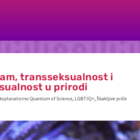
am, transseksualnost i
ualnost u prirodi
ksplanatorno Quantum of Science
,
LGBTIQ+
,
Škakljive priče