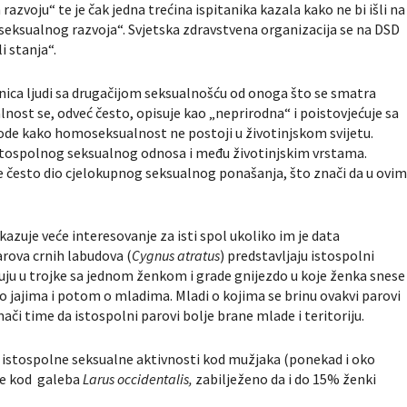
razvoju“ te je čak jedna trećina ispitanika kazala kako ne bi išli na
 seksualnog razvoja“. Svjetska zdravstvena organizacija se na DSD
i stanja“.
dnica ljudi sa drugačijom seksualnošću od onoga što se smatra
st se, odveć često, opisuje kao „neprirodna“ i poistovjećuje sa
ode kako homoseksualnost ne postoji u životinjskom svijetu.
stospolnog seksualnog odnosa i među životinjskim vrstama.
 često dio cjelokupnog seksualnog ponašanja, što znači da u ovi
zuje veće interesovanje za isti spol ukoliko im je data
arova crnih labudova (
Cygnus atratus
) predstavljaju istospolni
žuju u trojke sa jednom ženkom i grade gnijezdo u koje ženka snese
i o jajima i potom o mladima. Mladi o kojima se brinu ovakvi parovi
či time da istospolni parovi bolje brane mlade i teritoriju.
va istospolne seksualne aktivnosti kod mužjaka (ponekad i oko
ice kod galeba
Larus occidentalis,
zabilježeno da i do 15% ženki