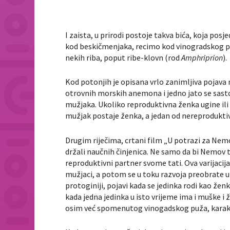
I zaista, u prirodi postoje takva bića, koja pos
kod beskičmenjaka, recimo kod vinogradskog puž
nekih riba, poput ribe-klovn (rod
Amphriprion
).
Kod potonjih je opisana vrlo zanimljiva pojava m
otrovnih morskih anemona i jedno jato se sast
mužjaka. Ukoliko reproduktivna ženka ugine ili n
mužjak postaje ženka, a jedan od nereprodukti
Drugim riječima, crtani film „U potrazi za Nemom
držali naučnih činjenica. Ne samo da bi Nemo
reproduktivni partner svome tati. Ova varijaci
mužjaci, a potom se u toku razvoja preobrate u 
protoginiji, pojavi kada se jedinka rodi kao ž
kada jedna jedinka u isto vrijeme ima i muške i
osim već spomenutog vinogadskog puža, karakter