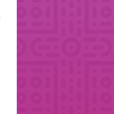
t
h
,