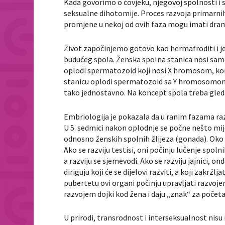
Kada govorimo o čovjeku, njegovoj spolnosti i 
seksualne dihotomije. Proces razvoja primarni
promjene u nekoj od ovih faza mogu imati drama
Život započinjemo gotovo kao hermafroditi i 
budućeg spola. Ženska spolna stanica nosi samo 
oplodi spermatozoid koji nosi X hromosom, komb
stanicu oplodi spermatozoid sa Y hromosomom, 
tako jednostavno. Na koncept spola treba gleda
Embriologija je pokazala da u ranim fazama raz
U 5. sedmici nakon oplodnje se počne nešto mij
odnosno ženskih spolnih žlijeza (gonada). Oko 6. 
Ako se razviju testisi, oni počinju lučenje spol
a razviju se sjemevodi. Ako se razviju jajnici, o
diriguju koji će se dijelovi razviti, a koji zakrž
pubertetu ovi organi počinju upravljati razvoj
razvojem dojki kod žena i daju „znak“ za početa
U prirodi, transrodnost i interseksualnost nisu 