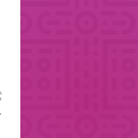
.
,
i
,
.