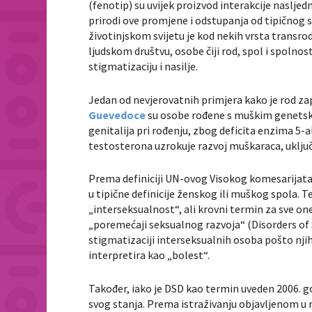
(fenotip) su uvijek proizvod interakcije naslje
prirodi ove promjene i odstupanja od tipičnog s
životinjskom svijetu je kod nekih vrsta transro
ljudskom društvu, osobe čiji rod, spol i spolnos
stigmatizaciju i nasilje.
Jedan od nevjerovatnih primjera kako je rod zap
Guevedoce
su osobe rođene s muškim genetsk
genitalija pri rođenju, zbog deficita enzima 5
testosterona uzrokuje razvoj muškaraca, uključuj
Prema definiciji UN-ovog Visokog komesarijata 
u tipične definicije ženskog ili muškog spola
„interseksualnost“, ali krovni termin za sve one
„poremećaji seksualnog razvoja“ (Disorders of
stigmatizaciji interseksualnih osoba pošto njih
interpretira kao „bolest“.
Također, iako je DSD kao termin uveden 2006. god
svog stanja. Prema istraživanju objavljenom u