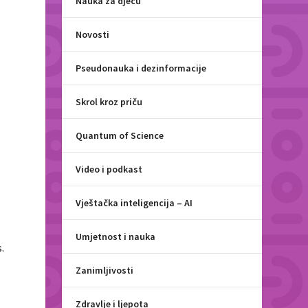
Nauka za djecu
Novosti
Pseudonauka i dezinformacije
Skrol kroz priču
Quantum of Science
Video i podkast
Vještačka inteligencija – AI
Umjetnost i nauka
.
Zanimljivosti
Zdravlje i ljepota