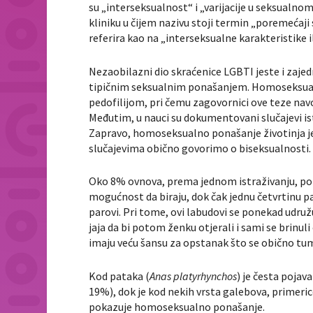
su „interseksualnost“ i „varijacije u seksualnom 
kliniku u čijem nazivu stoji termin „poremećaji
referira kao na „interseksualne karakteristike il
Nezaobilazni dio skraćenice LGBTI jeste i zaje
tipičnim seksualnim ponašanjem. Homoseksualno
pedofilijom, pri čemu zagovornici ove teze nav
Međutim, u nauci su dokumentovani slučajevi i
Zapravo, homoseksualno ponašanje životinja je
slučajevima obično govorimo o biseksualnosti.
Oko 8% ovnova, prema jednom istraživanju, poka
mogućnost da biraju, dok čak jednu četvrtinu p
parovi. Pri tome, ovi labudovi se ponekad udru
jaja da bi potom ženku otjerali i sami se brinul
imaju veću šansu za opstanak što se obično tuma
Kod pataka (
Anas platyrhynchos
) je česta poja
19%), dok je kod nekih vrsta galebova, primer
pokazuje homoseksualno ponašanje.