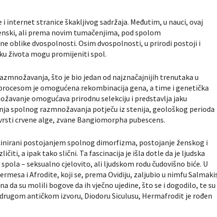
e i internet stranice škakljivog sadržaja. Međutim, u nauci, ovaj
 ženski, ali prema novim tumačenjima, pod spolom
ne oblike dvospolnosti. Osim dvospolnosti, u prirodi postoji i
oku života mogu promijeniti spol.
zmnožavanja, što je bio jedan od najznačajnijih trenutaka u
vim procesom je omogućena rekombinacija gena, a time i genetička
ožavanje omogućava prirodnu selekciju i predstavlja jaku
ojanja spolnog razmnožavanja potječu iz stenija, geološkog perioda
oj vrsti crvene alge, zvane Bangiomorpha pubescens.
ascinirani postojanjem spolnog dimorfizma, postojanje ženskog i
iti, a ipak tako slični. Ta fascinacija je išla dotle da je ljudska
 spola – seksualno cjelovito, ali ljudskom rodu čudovišno biće. U
ermesa i Afrodite, koji se, prema Ovidiju, zaljubio u nimfu Salmakis
na da su molili bogove da ih vječno ujedine, što se i dogodilo, te su
 drugom antičkom izvoru, Diodoru Siculusu, Hermafrodit je rođen