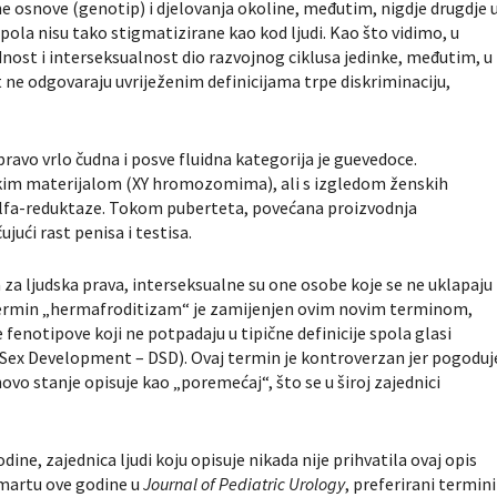
dne osnove (genotip) i djelovanja okoline, međutim, nigdje drugdje 
pola nisu tako stigmatizirane kao kod ljudi. Kao što vidimo, u
dnost i interseksualnost dio razvojnog ciklusa jedinke, međutim, u
t ne odgovaraju uvriježenim definicijama trpe diskriminaciju,
ravo vrlo čudna i posve fluidna kategorija je guevedoce.
im materijalom (XY hromozomima), ali s izgledom ženskih
-alfa-reduktaze. Tokom puberteta, povećana proizvodnja
ući rast penisa i testisa.
za ljudska prava, interseksualne su one osobe koje se ne uklapaju
. Termin „hermafroditizam“ je zamijenjen ovim novim terminom,
 fenotipove koji ne potpadaju u tipične definicije spola glasi
 Sex Development – DSD). Ovaj termin je kontroverzan jer pogoduj
ovo stanje opisuje kao „poremećaj“, što se u široj zajednici
ine, zajednica ljudi koju opisuje nikada nije prihvatila ovaj opis
 martu ove godine u
Journal of Pediatric Urology
, preferirani termini