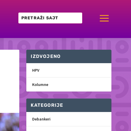
a
IZDVOJENO
HPV
Kolumne
KATEGORIJE
Debankeri