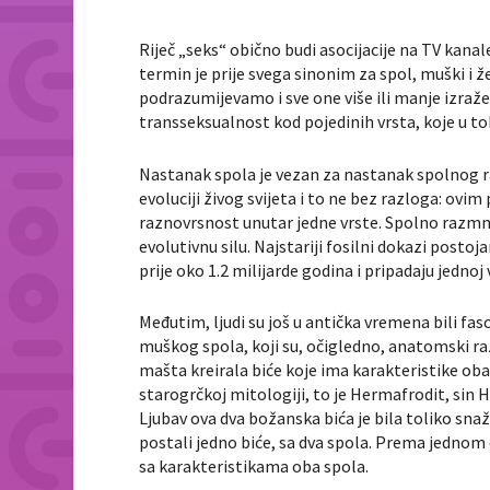
Riječ „seks“ obično budi asocijacije na TV kanal
termin je prije svega sinonim za spol, muški i
podrazumijevamo i sve one više ili manje izraže
transseksualnost kod pojedinih vrsta, koje u t
Nastanak spola je vezan za nastanak spolnog ra
evoluciji živog svijeta i to ne bez razloga: o
raznovrsnost unutar jedne vrste. Spolno razmn
evolutivnu silu. Najstariji fosilni dokazi post
prije oko 1.2 milijarde godina i pripadaju jedn
Međutim, ljudi su još u antička vremena bili f
muškog spola, koji su, očigledno, anatomski različ
mašta kreirala biće koje ima karakteristike oba
starogrčkoj mitologiji, to je Hermafrodit, sin H
Ljubav ova dva božanska bića je bila toliko snaž
postali jedno biće, sa dva spola. Prema jednom
sa karakteristikama oba spola.