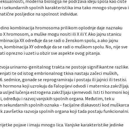
seksualnosti, moderna biologija ne podržava ideju spola kao čiste
h i sekundarnih spolnih karakteristika ima tako mnogo stupnjeva i
tične posljedice na spolnost individue.
jedino kombinacija hromosoma prilikom oplodnje daje naznaku
X hromosom, a muške mogu nositi ili X ili Y. Ako jajnu stanicu
inacija XX određuje da se radi o ženskom spolu, a ako jajnu
kombinacija XY određuje da se radi o muškom spolu. No, nije sve
ti oprezno i uzeti u obzir sve aspekte ovog pitanja.
voja urinarno-genitalnog trakta ne postoje signifikantne razlike
enjati te od istog embrionalnog tkiva nastaju začeci muških,
sedmice, gonade se reprogramiraju i postaju ili jajnici ili testisi.
nih hormona koji uzrokuju da Falopijevi odvodi i maternica zakržljaju
nda usljed lučenja estrogena zakržljaju sjemevodi. Isti ti hormoni koj
ljati, određuju i razvoj vanjskih spolnih organa. Međutim, tek u
em sekundarnih spolnih oznaka – facijalne dlakavosti kod muškarca
k završetka razvoja spolnih organa koji tada postaju funkcionalni
rijetke pojave i imaju mnogo lica. Vanjske karakteristike jedinke