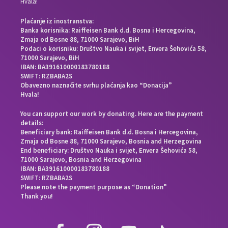
Hvala!
Plaćanje iz inostranstva:
Banka korisnika: Raiffeisen Bank d.d. Bosna i Hercegovina,
Zmaja od Bosne 88, 71000 Sarajevo, BiH
Podaci o korisniku: Društvo Nauka i svijet, Envera Šehovića 58,
71000 Sarajevo, BiH
IBAN: BA391610000183780188
SWIFT: RZBABA2S
Obavezno naznačite svrhu plaćanja kao “Donacija”
Hvala!
You can support our work by donating. Here are the payment
details:
Beneficiary bank: Raiffeisen Bank d.d. Bosna i Hercegovina,
Zmaja od Bosne 88, 71000 Sarajevo, Bosnia and Herzegovina
End beneficiary: Društvo Nauka i svijet, Envera Šehovića 58,
71000 Sarajevo, Bosnia and Herzegovina
IBAN: BA391610000183780188
SWIFT: RZBABA2S
Please note the payment purpose as “Donation”
Thank you!