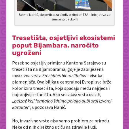
Belma Nahić, ekspertica za biodiverzitet pri FEA – Inicijativa za
šumarstvo i okoliš
Tresetišta, osjetljivi ekosistemi
poput Bijambara, naročito
ugroženi
Posebno osjetljiv primjer u Kantonu Sarajevo su
tresetišta na Bijambarama, gdje je zabilježena
invazivna vrsta
Erechtites hieraciifolius
– visoka
plamenjača. Ova biljka u centralnoj Evropi sve brže
kolonizira tresetišta, koja spadaju među najrjeđa i
najranjivija staništa. Ako se takva vrsta ustali,
„
pejzaž koji formalno štitimo polako gubi svoj izvorni
karakter
“, upozorava Nahić.
No, invazivne vrste nisu samo problem za prirodu.
Neke od njih direktno utiču na zdravlje ljudi.