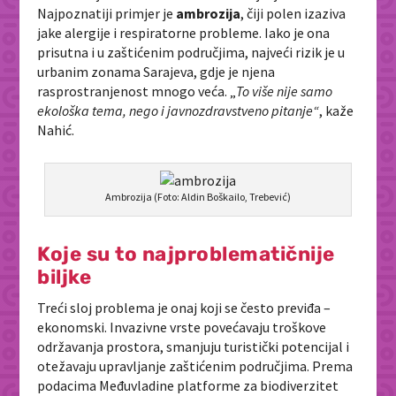
Najpoznatiji primjer je
ambrozija
, čiji polen izaziva
jake alergije i respiratorne probleme. Iako je ona
prisutna i u zaštićenim područjima, najveći rizik je u
urbanim zonama Sarajeva, gdje je njena
rasprostranjenost mnogo veća. „
To više nije samo
ekološka tema, nego i javnozdravstveno pitanje“
, kaže
Nahić.
Ambrozija (Foto: Aldin Boškailo, Trebević)
Koje su to najproblematičnije
biljke
Treći sloj problema je onaj koji se često previđa –
ekonomski. Invazivne vrste povećavaju troškove
održavanja prostora, smanjuju turistički potencijal i
otežavaju upravljanje zaštićenim područjima. Prema
podacima Međuvladine platforme za biodiverzitet