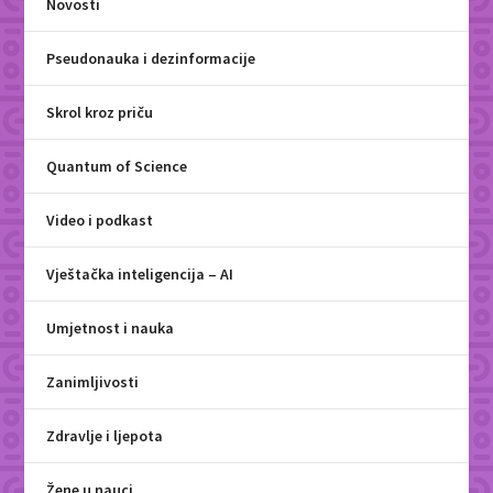
Novosti
Pseudonauka i dezinformacije
Skrol kroz priču
Quantum of Science
Video i podkast
Vještačka inteligencija – AI
Umjetnost i nauka
Zanimljivosti
Zdravlje i ljepota
Žene u nauci