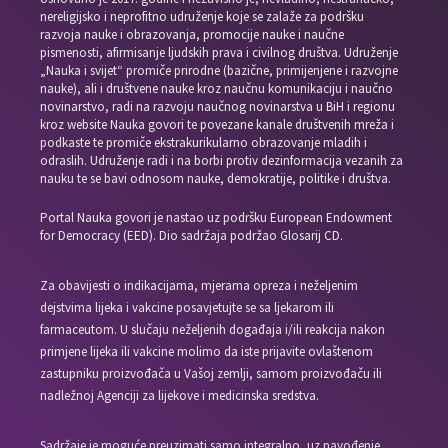
nereligijsko i neprofitno udruženje koje se zalaže za podršku
razvoja nauke i obrazovanja, promocije nauke i naučne
pismenosti, afirmisanje ljudskih prava i civilnog društva. Udruženje
„Nauka i svijet“ promiče prirodne (bazične, primijenjene i razvojne
nauke), ali i društvene nauke kroz naučnu komunikaciju i naučno
novinarstvo, radi na razvoju naučnog novinarstva u BiH i regionu
kroz website Nauka govori te povezane kanale društvenih mreža i
podkaste te promiče ekstrakurikularno obrazovanje mladih i
odraslih. Udruženje radi i na borbi protiv dezinformacija vezanih za
nauku te se bavi odnosom nauke, demokratije, politike i društva.
Portal Nauka govori je nastao uz podršku European Endowment
for Democracy (EED). Dio sadržaja podržao Glosarij CD.
Za obavijesti o indikacijama, mjerama opreza i neželjenim
dejstvima lijeka i vakcine posavjetujte se sa ljekarom ili
farmaceutom. U slučaju neželjenih događaja i/ili reakcija nakon
primjene lijeka ili vakcine molimo da iste prijavite ovlaštenom
zastupniku proizvođača u Vašoj zemlji, samom proizvođaču ili
nadležnoj Agenciji za lijekove i medicinska sredstva.
Sadržaje je moguće preuzimati samo integralno, uz navođenje