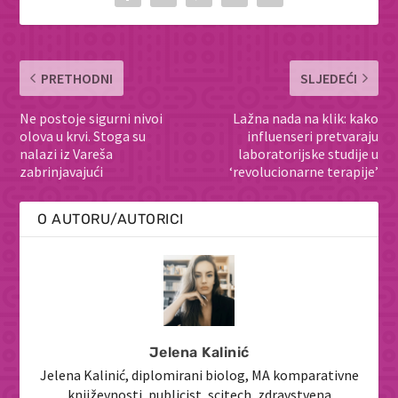
PRETHODNI
SLJEDEĆI
Ne postoje sigurni nivoi
Lažna nada na klik: kako
olova u krvi. Stoga su
influenseri pretvaraju
nalazi iz Vareša
laboratorijske studije u
zabrinjavajući
‘revolucionarne terapije’
O AUTORU/AUTORICI
Jelena Kalinić
Jelena Kalinić, diplomirani biolog, MA komparativne
književnosti, publicist, scitech, zdravstvena