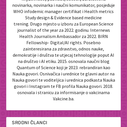
novinarka, novinarka i naučni komunikator, posjeduje
WHO infodemic manager certifikat i Health metrics
Study design & Evidence based medicine
trening. Drugo mjesto u izboru za European Science
journalist of the year za 2022. godinu. Internews
Health Journalism Ambassador za 2022. BIRN
Fellowship- Digital/AI rights. Posebno
zainteresirana za zdravstvo, odnos nauke,
demokratije i društva te utjecaj tehnologije poput AI
na društvo i AI etiku. 2015. osnovala naučni blog
Quantum of Science koji je 2023. rebrandiran kao
Nauka govori. Osnivačica i urednice te glavni autor na
Nauka govori te voditeljica i urednica podkasta Nauka
govori i Instagram te FB profila Nauka govori. 2018.
osnovala i stranicu za informisanje o vakcinama
Vakcine.ba.
SRODNI ČLANCI