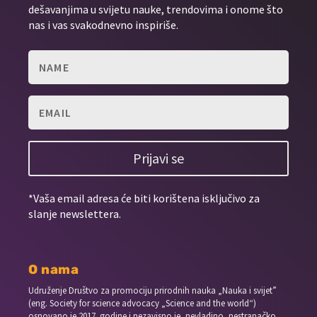
dešavanjima u svijetu nauke, trendovima i onome što
nas i vas svakodnevno inspiriše.
Prijavi se
*Vaša email adresa će biti korištena isključivo za
slanje newslettera.
O nama
Udruženje Društvo za promociju prirodnih nauka „Nauka i svijet”
(eng. Society for science advocacy „Science and the world“)
osnovano je 2017. godine i nezavisno je, nevladino, nestranačko,