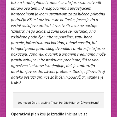
tokom izrade plana i radionica vrlo jasno smo otvorili
upravo ovu temu. U razgovorima s upravljačem
Kantonalnom javnom ustanovom za zaštićena prirodna
područja KS te kroz terenske obilaske, jasno je da u
većini slučajeva pritisak invazivnih vrsta ne nastaje
‘iznutra’, nego dolazi iz zona koje se naslanjaju na
zaštićena područja: urbane površine, zapuštene
parcele, infrastrukturni koridori, rubovi naselja, itd.
Primjeri poput japanskog dvornika i ambrozije to jasno
pokazuju. Japanski dvornik u urbanim sredinama može
praviti ozbiljne infrastrukturne probleme, širi se vrlo
agresivno i teško se iskorjenjuje, dok je ambrozija
direktan javnozdravstveni problem. Dakle, njihov uticaj
daleko prelazi granice zaštićenih područja
“, istakla je
Nahić.
Jednogodišnja krasolika (Foto: Đorđije Milanović, Vrelo Bosne)
Operativni plan koji je izradila Inicijativa za