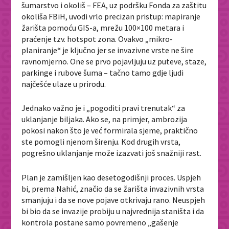
šumarstvo i okoliš – FEA, uz podršku Fonda za zaštitu
okoliša FBiH, uvodi vrlo precizan pristup: mapiranje
žarišta pomoću GIS-a, mrežu 100×100 metara i
praćenje tzv. hotspot zona. Ovakvo „mikro-
planiranje“ je ključno jer se invazivne vrste ne šire
ravnomjerno. One se prvo pojavljuju uz puteve, staze,
parkinge i rubove šuma – tačno tamo gdje ljudi
najčešće ulaze u prirodu.
Jednako važno je i „pogoditi pravi trenutak“ za
uklanjanje biljaka. Ako se, na primjer, ambrozija
pokosi nakon što je već formirala sjeme, praktično
ste pomogli njenom širenju. Kod drugih vrsta,
pogrešno uklanjanje može izazvati još snažniji rast.
Plan je zamišljen kao desetogodišnji proces. Uspjeh
bi, prema Nahić, značio da se žarišta invazivnih vrsta
smanjuju i da se nove pojave otkrivaju rano. Neuspjeh
bi bio da se invazije probiju u najvrednija staništa i da
kontrola postane samo povremeno „gašenje