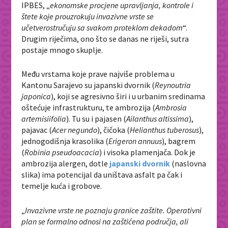
IPBES, „
ekonomske procjene upravljanja, kontrole i
štete koje prouzrokuju invazivne vrste se
učetverostručuju sa svakom proteklom dekadom
“.
Drugim riječima, ono što se danas ne riješi, sutra
postaje mnogo skuplje.
Među vrstama koje prave najviše problema u
Kantonu Sarajevo su japanski dvornik (
Reynoutria
japonica
), koji se agresivno širi i u urbanim sredinama
oštećuje infrastrukturu, te ambrozija (
Ambrosia
artemisiifolia
). Tu su i pajasen (
Ailanthus altissima
),
pajavac (
Acer negundo
), čičoka (
Helianthus tuberosus
),
jednogodišnja krasolika (
Erigeron annuus
), bagrem
(
Robinia pseudoacacia
) i visoka plamenjača. Dok je
ambrozija alergen, dotle
japanski dvornik
(naslovna
slika) ima potencijal da uništava asfalt pa čak i
temelje kuća i grobove.
„
Invazivne vrste ne poznaju granice zaštite. Operativni
plan se formalno odnosi na zaštićena područja, ali