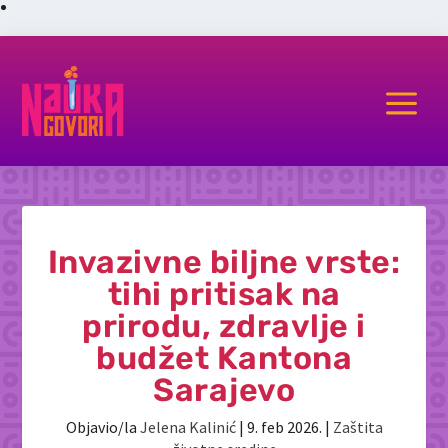
a
Invazivne biljne vrste:
tihi pritisak na
prirodu, zdravlje i
budžet Kantona
Sarajevo
Objavio/la
Jelena Kalinić
|
9. feb 2026.
|
Zaštita