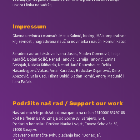
izvora i linka na sadržaj.
Impressum
Glavna urednica i osnivač: Jelena Kalinić, biolog, MA komparativne
književnosti, nagrađivana naučna novinarka i naučni komunikator.
Saradnici autori tekstova: Ivana Jasak, Mladen Obrenović, Lidija
Karačić, Bojan Šošić, Nenad Tanović, Lamija Tanović, Emina
Bošnjak, Nataša Kilibarda, Nenad Jarić Dauenhauer, Delila
Hasanbegović Vukas, Amar Karađuz, Radoslav Dejanović, Dino
Abazović, Saša Ceci, Hilma Unkić. Slađan Tomić, Andrej Madunić i
Lara Pačak.
Podržite naš rad / Support our work
Naš rad možete podržati i donacijama na račun
1610000183780188
kod Raiffesen Bank. Zmaja od Bosne 88, Sarajevo, BiH.
Podaci o korisniku: Društvo Nauka i svijet, Envera Šehovića 58,
71000 Sarajevo
Obavezno naznačite svrhu plaćanja kao “Donacija”.