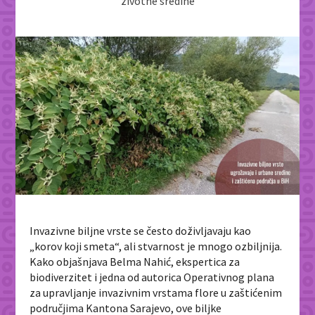
životne sredine
Invazivne biljne vrste se često doživljavaju kao
„korov koji smeta“, ali stvarnost je mnogo ozbiljnija.
Kako objašnjava Belma Nahić, ekspertica za
biodiverzitet i jedna od autorica Operativnog plana
za upravljanje invazivnim vrstama flore u zaštićenim
područjima Kantona Sarajevo, ove biljke