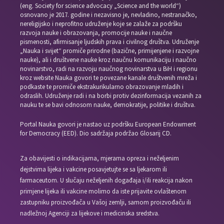
(eng. Society for science advocacy „Science and the world“)
osnovano je 2017. godine i nezavisno je, nevladino, nestranačko,
nereligijsko i neprofitno udruženje koje se zalaže za podršku
razvoja nauke i obrazovanja, promocije nauke i naučne
pismenosti, afirmisanje ljudskih prava i civilnog društva. Udruženje
„Nauka i svijet“ promiče prirodne (bazične, primijenjene i razvojne
nauke), ali i društvene nauke kroz naučnu komunikaciju i naučno
novinarstvo, radi na razvoju naučnog novinarstva u BiH i regionu
kroz website Nauka govori te povezane kanale društvenih mreža i
podkaste te promiče ekstrakurikularno obrazovanje mladih i
odraslih. Udruženje radi i na borbi protiv dezinformacija vezanih za
nauku te se bavi odnosom nauke, demokratije, politike i društva.
Portal Nauka govori je nastao uz podršku European Endowment
for Democracy (EED). Dio sadržaja podržao Glosarij CD.
Za obavijesti o indikacijama, mjerama opreza i neželjenim
dejstvima lijeka i vakcine posavjetujte se sa ljekarom ili
farmaceutom. U slučaju neželjenih događaja i/ili reakcija nakon
primjene lijeka ili vakcine molimo da iste prijavite ovlaštenom
zastupniku proizvođača u Vašoj zemlji, samom proizvođaču ili
nadležnoj Agenciji za lijekove i medicinska sredstva.