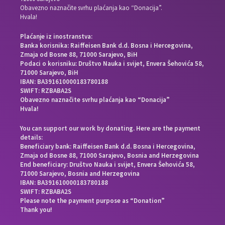
Obavezno naznačite svrhu plaćanja kao “Donacija”.
Hvala!
Plaćanje iz inostranstva:
Banka korisnika: Raiffeisen Bank d.d. Bosna i Hercegovina,
Zmaja od Bosne 88, 71000 Sarajevo, BiH
Podaci o korisniku: Društvo Nauka i svijet, Envera Šehovića 58,
71000 Sarajevo, BiH
IBAN: BA391610000183780188
SWIFT: RZBABA2S
Obavezno naznačite svrhu plaćanja kao “Donacija”
Hvala!
You can support our work by donating. Here are the payment
details:
Beneficiary bank: Raiffeisen Bank d.d. Bosna i Hercegovina,
Zmaja od Bosne 88, 71000 Sarajevo, Bosnia and Herzegovina
End beneficiary: Društvo Nauka i svijet, Envera Šehovića 58,
71000 Sarajevo, Bosnia and Herzegovina
IBAN: BA391610000183780188
SWIFT: RZBABA2S
Please note the payment purpose as “Donation”
Thank you!