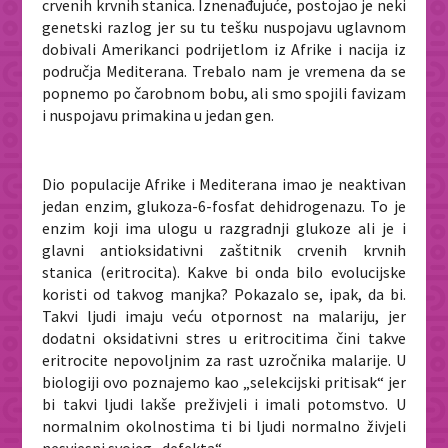
crvenih krvnih stanica. Iznenađujuće, postojao je neki
genetski razlog jer su tu tešku nuspojavu uglavnom
dobivali Amerikanci podrijetlom iz Afrike i nacija iz
područja Mediterana. Trebalo nam je vremena da se
popnemo po čarobnom bobu, ali smo spojili favizam
i nuspojavu primakina u jedan gen.
Dio populacije Afrike i Mediterana imao je neaktivan
jedan enzim,
glukoza-6-fosfat dehidrogenazu
. To je
enzim koji ima ulogu u razgradnji glukoze ali je i
glavni antioksidativni zaštitnik crvenih krvnih
stanica (eritrocita). Kakve bi onda bilo evolucijske
koristi od takvog manjka? Pokazalo se, ipak, da bi.
Takvi ljudi imaju veću otpornost na malariju, jer
dodatni oksidativni stres u eritrocitima čini takve
eritrocite nepovoljnim za rast uzročnika malarije. U
biologiji ovo poznajemo kao „selekcijski pritisak“ jer
bi takvi ljudi lakše preživjeli i imali potomstvo. U
normalnim okolnostima ti bi ljudi normalno živjeli