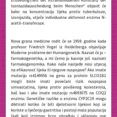
Isoniazidausscheidung beim Menschen
“ objavit će
kako na koncentraciju lijeka protiv tuberkuloze,
izonijazida, utječe individualna aktivnost enzima N-
acetil-transferaze.
Nova grana medicine rodit će se 1959. godine kada
profesor Friedrich Vogel iz Heidelberga objavljuje
Moderne probleme der Humangenetik
. Nazvat će ju –
farmakogenetika, a mi ćemo ju kasnije još nazivati
farmakogenomika
. Kako naše nasljeđe nosi utjecaj
na efikasnost lijeka ili njegove nuspojave? Ako imate
mutaciju rs4149056 na genu za protein
SLCO1B1
mogli biste imati povećani rizik nuspojava
simvastatina, lijeka protiv povišenog kolesterola,
baš kao i ako imate mutaciju rs4693075 na
COQ2
enzimu. Genetičke razlike u enzimu
CYP2C19
mogu
diktirati koliko će biti djelotvorni lijekovi koji se
koriste u liječenju gastritisa i postoji mala populacija
ljudi koji iznimno brzo obrađuju i uklanjaju ove