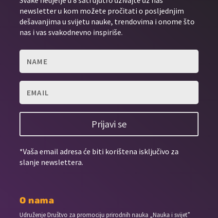
Svake nedjelje u 8 sati ujutro uživajte uz naš
newsletter u kom možete pročitati o posljednjim
dešavanjima u svijetu nauke, trendovima i onome što
nas i vas svakodnevno inspiriše.
Prijavi se
*Vaša email adresa će biti korištena isključivo za
slanje newslettera.
O nama
Udruženje Društvo za promociju prirodnih nauka „Nauka i svijet”