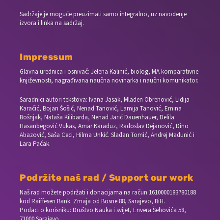
Sadržaje je moguće preuzimati samo integralno, uz navođenje
izvora i linka na sadržaj.
Impressum
Glavna urednica i osnivač: Jelena Kalinić, biolog, MA komparativne
književnosti, nagrađivana naučna novinarka i naučni komunikator.
Saradnici autori tekstova: Ivana Jasak, Mladen Obrenović, Lidija
Karačić, Bojan Šošić, Nenad Tanović, Lamija Tanović, Emina
Bošnjak, Nataša Kilibarda, Nenad Jarić Dauenhauer, Delila
Hasanbegović Vukas, Amar Karađuz, Radoslav Dejanović, Dino
Abazović, Saša Ceci, Hilma Unkić. Slađan Tomić, Andrej Madunić i
Lara Pačak.
Podržite naš rad / Support our work
Naš rad možete podržati i donacijama na račun
1610000183780188
kod Raiffesen Bank. Zmaja od Bosne 88, Sarajevo, BiH.
Podaci o korisniku: Društvo Nauka i svijet, Envera Šehovića 58,
71000 Sarajevo