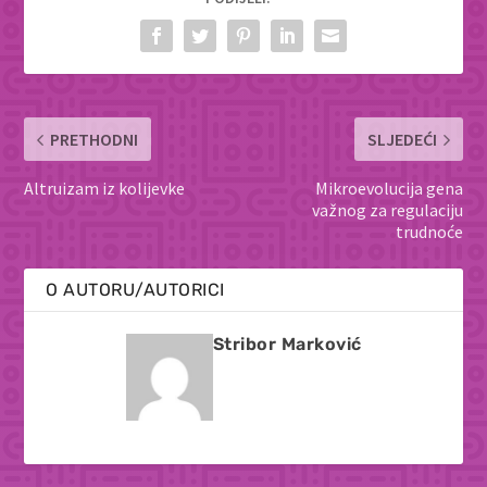
PRETHODNI
SLJEDEĆI
Altruizam iz kolijevke
Mikroevolucija gena
važnog za regulaciju
trudnoće
O AUTORU/AUTORICI
Stribor Marković