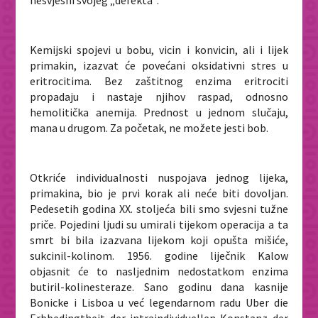
nesvjesni svojeg „defekta“.
Kemijski spojevi u bobu, vicin i konvicin, ali i lijek
primakin, izazvat će povećani oksidativni stres u
eritrocitima. Bez zaštitnog enzima eritrociti
propadaju i nastaje njihov raspad, odnosno
hemolitička anemija. Prednost u jednom slučaju,
mana u drugom. Za početak, ne možete jesti bob.
Otkriće individualnosti nuspojava jednog lijeka,
primakina, bio je prvi korak ali neće biti dovoljan.
Pedesetih godina XX. stoljeća bili smo svjesni tužne
priče. Pojedini ljudi su umirali tijekom operacija a ta
smrt bi bila izazvana lijekom koji opušta mišiće,
sukcinil-kolinom. 1956. godine liječnik Kalow
objasnit će to nasljednim nedostatkom enzima
butiril-kolinesteraze. Sano godinu dana kasnije
Bonicke i Lisboa u već legendarnom radu
Uber die
Erbbedingtheit der intraindividuellen Konstanz der