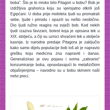
boba”. Što je to mrsko bilo Pitagori u bobu? Bob je
izdržljiva grahorica koju su vjerojatno otkrili još
Egipćani. U doba prije mobitela ljudi su promatrali
sebe, ljude i prirodu i opazili su nešto neobično.
Dio ljudi ružno reagira na svježi bob. Kod nekih
ljudi izaziva
favizam
, bolest koja je opisana tek u
XIX. stoljeću, a čiji su uzroci shvaćeni tek u stoljeće
kasnije. Iz narodne predaje Pitagora je zaključio
kako samo dijelu populacije bob loš ali je napravio
grešku koju medicina zna napraviti i danas.
Generalizirao je ovu pojavu i svima „zabranio“
konzumiranje boba, opravdavajući to metafizičkim
objašnjenjima – navodno su u bobu skriveni naši
mrtvi preci.