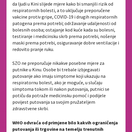
da ljudi u Kini slijede mjere kako bi smanjili rizik od
respiratornih bolesti, a to uključuje preporučene
vakcine protiv gripe, COVID-19 i drugih respiratornih
patogena prema potrebi; održavanje udaljenosti od
bolesnih osoba; ostajanje kod kuće kada su bolesni,
testiranje i medicinsku skrb prema potrebi, nošenje
maski prema potrebi, osiguravanje dobre ventilacije i
redovito pranje ruku.
SZO ne preporučuje nikakve posebne mjere za
putnike u Kinu. Osobe bi trebale izbjegavati
putovanje ako imaju simptome koji ukazuju na
respiratornu bolest, ako je moguće, u slučaju
simptoma tokom ili nakon putovanja, putnici se
potiču da potraže medicinsku pomoć i podijele
povijest putovanja sa svojim pružateljem
zdravstvene skrbi.
WHO odvraća od primjene bilo kakvih ograničenja
putovanja ili trgovine na temelju trenutnih