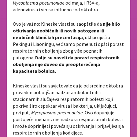
Mycoplasma pneumoniae
od maja, i RSV-a,
adenovirusa i virusa influence od oktobra.
Ovo je važno: Kineske vlasti su saopštile da
nije bilo
otkrivanja neobičnih ili novih patogena ili
neobičnih kliničkih prezentacija
, uključujući u
Pekingu i Liaoningu, već samo pomenuti opšti porast
respiratornih oboljenja zbog više poznatih
patogena.
Dalje su naveli da porast respiratornih
oboljenja nije doveo do preopterećenja
kapaciteta bolnica.
Kineske vlasti su savjetovale da je od sredine oktobra
proveden poboljšan nadzor ambulantnih i
stacionarnih slučajeva respiratornih bolesti koji
pokriva širok spektar virusa i bakterija, uključujući,
prvi put,
Mycoplasma pneumoniae
. Ovo dopunjuje
postojeće mehanizme nadzora respiratornih bolesti
i može doprinijeti povećanju otkrivanja i prijavljivanja
respiratornih oboljenja kod djece.