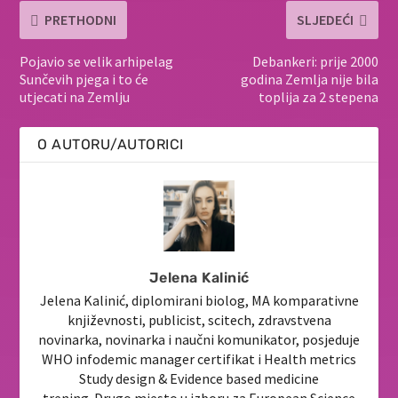
PRETHODNI
SLJEDEĆI
Pojavio se velik arhipelag
Debankeri: prije 2000
Sunčevih pjega i to će
godina Zemlja nije bila
utjecati na Zemlju
toplija za 2 stepena
O AUTORU/AUTORICI
Jelena Kalinić
Jelena Kalinić, diplomirani biolog, MA komparativne
književnosti, publicist, scitech, zdravstvena
novinarka, novinarka i naučni komunikator, posjeduje
WHO infodemic manager certifikat i Health metrics
Study design & Evidence based medicine
trening. Drugo mjesto u izboru za European Science