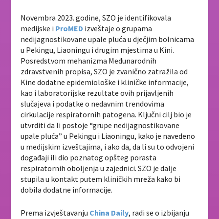
Novembra 2023. godine, SZO je identifikovala
medijske i
ProMED
izveštaje o grupama
nedijagnostikovane upale pluća u dječjim bolnicama
u Pekingu, Liaoningu i drugim mjestima u Kini.
Posredstvom mehanizma Međunarodnih
zdravstvenih propisa, SZO je zvanično zatražila od
Kine dodatne epidemiološke i kliničke informacije,
kao i laboratorijske rezultate ovih prijavljenih
slučajeva i podatke o nedavnim trendovima
cirkulacije respiratornih patogena. Ključni cilj bio je
utvrditi da li postoje “grupe nedijagnostikovane
upale pluća” u Pekingu i Liaoningu, kako je navedeno
u medijskim izveštajima, i ako da, da li su to odvojeni
događaji ili dio poznatog opšteg porasta
respiratornih oboljenja u zajednici. SZO je dalje
stupila u kontakt putem kliničkih mreža kako bi
dobila dodatne informacije.
Prema izvještavanju
China Daily
, radi se o izbijanju