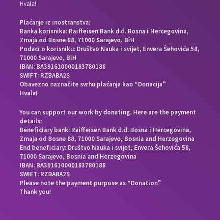
Hvala!
Plaćanje iz inostranstva:
Banka korisnika: Raiffeisen Bank d.d. Bosna i Hercegovina,
Zmaja od Bosne 88, 71000 Sarajevo, BiH
Podaci o korisniku: Društvo Nauka i svijet, Envera Šehovića 58,
71000 Sarajevo, BiH
IBAN: BA391610000183780188
SWIFT: RZBABA2S
Obavezno naznačite svrhu plaćanja kao “Donacija”
Hvala!
You can support our work by donating. Here are the payment
details:
Beneficiary bank: Raiffeisen Bank d.d. Bosna i Hercegovina,
Zmaja od Bosne 88, 71000 Sarajevo, Bosnia and Herzegovina
End beneficiary: Društvo Nauka i svijet, Envera Šehovića 58,
71000 Sarajevo, Bosnia and Herzegovina
IBAN: BA391610000183780188
SWIFT: RZBABA2S
Please note the payment purpose as “Donation”
Thank you!