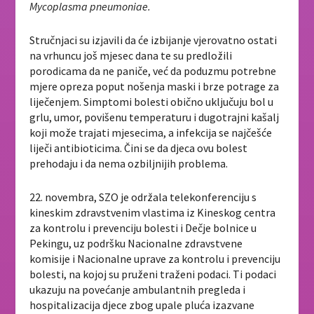
Mycoplasma pneumoniae.
Stručnjaci su izjavili da će izbijanje vjerovatno ostati
na vrhuncu još mjesec dana te su predložili
porodicama da ne paniče, već da poduzmu potrebne
mjere opreza poput nošenja maski i brze potrage za
liječenjem. Simptomi bolesti obično uključuju bol u
grlu, umor, povišenu temperaturu i dugotrajni kašalj
koji može trajati mjesecima, a infekcija se najčešće
liječi antibioticima. Čini se da djeca ovu bolest
prehodaju i da nema ozbiljnijih problema.
22. novembra, SZO je održala telekonferenciju s
kineskim zdravstvenim vlastima iz Kineskog centra
za kontrolu i prevenciju bolesti i Dečje bolnice u
Pekingu, uz podršku Nacionalne zdravstvene
komisije i Nacionalne uprave za kontrolu i prevenciju
bolesti, na kojoj su pruženi traženi podaci. Ti podaci
ukazuju na povećanje ambulantnih pregleda i
hospitalizacija djece zbog upale pluća izazvane