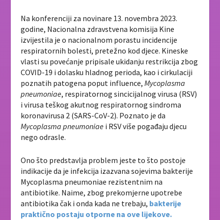
Na konferenciji za novinare 13. novembra 2023.
godine, Nacionalna zdravstvena komisija Kine
izvijestila je o nacionalnom porastu incidencije
respiratornih bolesti, pretežno kod djece. Kineske
vlasti su povećanje pripisale ukidanju restrikcija zbog
COVID-19 i dolasku hladnog perioda, kao i cirkulaciji
poznatih patogena poput influence,
Mycoplasma
pneumoniae
, respiratornog sincicijalnog virusa (RSV)
i virusa teškog akutnog respiratornog sindroma
koronavirusa 2 (SARS-CoV-2). Poznato je da
Mycoplasma pneumoniae
i RSV više pogađaju djecu
nego odrasle.
Ono što predstavlja problem jeste to što postoje
indikacije da je infekcija izazvana sojevima bakterije
Mycoplasma pneumoniae rezistentnim na
antibiotike. Naime, zbog prekomjerne upotrebe
antibiotika čak i onda kada ne trebaju,
bakterije
praktično postaju otporne na ove lijekove.