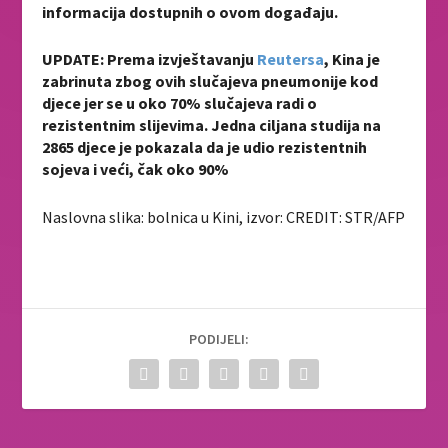
informacija dostupnih o ovom događaju.
UPDATE: Prema izvještavanju
Reutersa
, Kina je
zabrinuta zbog ovih slučajeva pneumonije kod
djece jer se u oko 70% slučajeva radi o
rezistentnim slijevima. Jedna ciljana studija na
2865 djece je pokazala da je udio rezistentnih
sojeva i veći, čak oko 90%
Naslovna slika: bolnica u Kini, izvor:
CREDIT
: STR/AFP
PODIJELI: