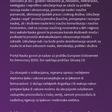
osnovano je 2017. godine i nezavisno je, nevladino, nestranačko,
nereligijsko i neprofitno udruženje koje se zalaže za podršku
razvoja nauke i obrazovanja, promocije nauke i naučne
pismenosti, afirmisanje ljudskih prava i civilnog društva. Udruženje
„Nauka i svijet“ promiče prirodne (bazične, primijenjene i razvojne
nauke), ali i društvene nauke kroz naučnu komunikaciju i naučno
novinarstvo, radi na razvoju naučnog novinarstva u BiH i regionu
kroz website Nauka govori te povezane kanale društvenih mreža i
podkaste te promiče ekstrakurikularno obrazovanje mladih i
odraslih. Udruženje radi i na borbi protiv dezinformacija vezanih za
nauku te se bavi odnosom nauke, demokratije, politike i društva.
Portal Nauka govori je nastao uz podršku European Endowment
for Democracy (EED). Dio sadržaja podržao Glosarij CD.
Za obavijesti o indikacijama, mjerama opreza i neželjenim
dejstvima lijeka i vakcine posavjetujte se sa ljekarom ili
farmaceutom. U slučaju neželjenih događaja i/ili reakcija nakon
primjene lijeka ili vakcine molimo da iste prijavite ovlaštenom
zastupniku proizvođača u Vašoj zemlji, samom proizvođaču ili
nadležnoj Agenciji za lijekove i medicinska sredstva.