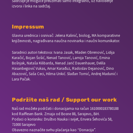
Sadržaje je moguće preuzimati samo integralno, uz navođenje
izvora i linka na sadržaj.
Impressum
Glavna urednica i osnivač: Jelena Kalinić, biolog, MA komparativne
književnosti, nagrađivana naučna novinarka i naučni komunikator.
Saradnici autori tekstova: Ivana Jasak, Mladen Obrenović, Lidija
Karačić, Bojan Šošić, Nenad Tanović, Lamija Tanović, Emina
Bošnjak, Nataša Kilibarda, Nenad Jarić Dauenhauer, Delila
Hasanbegović Vukas, Amar Karađuz, Radoslav Dejanović, Dino
Abazović, Saša Ceci, Hilma Unkić. Slađan Tomić, Andrej Madunić i
Lara Pačak.
Podržite naš rad / Support our work
Naš rad možete podržati i donacijama na račun
1610000183780188
kod Raiffesen Bank. Zmaja od Bosne 88, Sarajevo, BiH.
Podaci o korisniku: Društvo Nauka i svijet, Envera Šehovića 58,
71000 Sarajevo
Obavezno naznačite svrhu plaćanja kao “Donacija”.