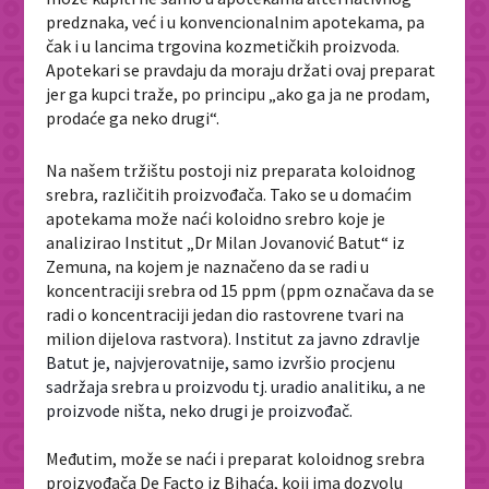
predznaka, već i u konvencionalnim apotekama, pa
čak i u lancima trgovina kozmetičkih proizvoda.
Apotekari se pravdaju da moraju držati ovaj preparat
jer ga kupci traže, po principu „ako ga ja ne prodam,
prodaće ga neko drugi“.
Na našem tržištu postoji niz preparata koloidnog
srebra, različitih proizvođača. Tako se u domaćim
apotekama može naći koloidno srebro koje je
analizirao Institut „Dr Milan Jovanović Batut“ iz
Zemuna, na kojem je naznačeno da se radi u
koncentraciji srebra od 15 ppm (ppm označava da se
radi o koncentraciji jedan dio rastovrene tvari na
milion dijelova rastvora).
Institut za javno zdravlje
Batut je, najvjerovatnije, samo izvršio procjenu
sadržaja srebra u proizvodu tj. uradio analitiku, a ne
proizvode ništa, neko drugi je proizvođač.
Međutim, može se naći i preparat koloidnog srebra
proizvođača De Facto iz Bihaća, koji ima dozvolu