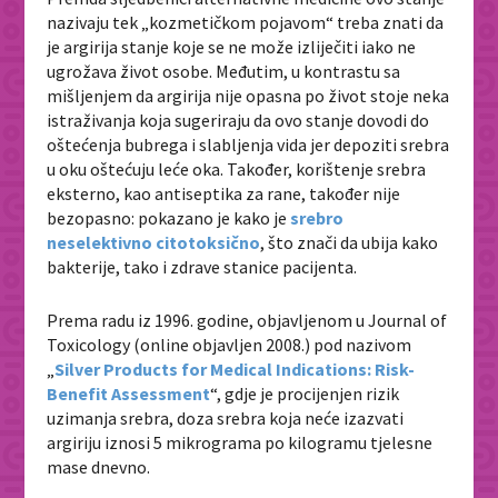
nazivaju tek „kozmetičkom pojavom“ treba znati da
je argirija stanje koje se ne može izliječiti iako ne
ugrožava život osobe. Međutim, u kontrastu sa
mišljenjem da argirija nije opasna po život stoje neka
istraživanja koja sugeriraju da ovo stanje dovodi do
oštećenja bubrega i slabljenja vida jer depoziti srebra
u oku oštećuju leće oka. Također, korištenje srebra
eksterno, kao antiseptika za rane, također nije
bezopasno: pokazano je kako je
srebro
neselektivno citotoksično
, što znači da ubija kako
bakterije, tako i zdrave stanice pacijenta.
Prema radu iz 1996. godine, objavljenom u
Journal of
Toxicology
(online objavljen 2008.) pod nazivom
„
Silver Products for Medical Indications: Risk-
Benefit Assessment
“, gdje je procijenjen rizik
uzimanja srebra, doza srebra koja neće izazvati
argiriju iznosi 5 mikrograma po kilogramu tjelesne
mase dnevno.