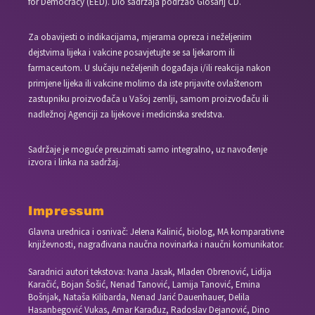
for Democracy (EED). Dio sadržaja podržao Glosarij CD.
Za obavijesti o indikacijama, mjerama opreza i neželjenim
dejstvima lijeka i vakcine posavjetujte se sa ljekarom ili
farmaceutom. U slučaju neželjenih događaja i/ili reakcija nakon
primjene lijeka ili vakcine molimo da iste prijavite ovlaštenom
zastupniku proizvođača u Vašoj zemlji, samom proizvođaču ili
nadležnoj Agenciji za lijekove i medicinska sredstva.
Sadržaje je moguće preuzimati samo integralno, uz navođenje
izvora i linka na sadržaj.
Impressum
Glavna urednica i osnivač: Jelena Kalinić, biolog, MA komparativne
književnosti, nagrađivana naučna novinarka i naučni komunikator.
Saradnici autori tekstova: Ivana Jasak, Mladen Obrenović, Lidija
Karačić, Bojan Šošić, Nenad Tanović, Lamija Tanović, Emina
Bošnjak, Nataša Kilibarda, Nenad Jarić Dauenhauer, Delila
Hasanbegović Vukas, Amar Karađuz, Radoslav Dejanović, Dino