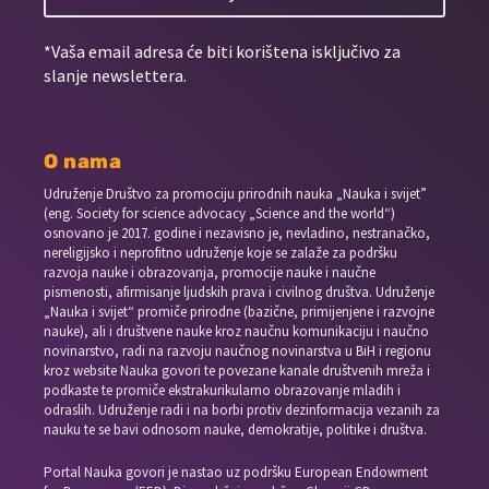
*Vaša email adresa će biti korištena isključivo za
slanje newslettera.
O nama
Udruženje Društvo za promociju prirodnih nauka „Nauka i svijet”
(eng. Society for science advocacy „Science and the world“)
osnovano je 2017. godine i nezavisno je, nevladino, nestranačko,
nereligijsko i neprofitno udruženje koje se zalaže za podršku
razvoja nauke i obrazovanja, promocije nauke i naučne
pismenosti, afirmisanje ljudskih prava i civilnog društva. Udruženje
„Nauka i svijet“ promiče prirodne (bazične, primijenjene i razvojne
nauke), ali i društvene nauke kroz naučnu komunikaciju i naučno
novinarstvo, radi na razvoju naučnog novinarstva u BiH i regionu
kroz website Nauka govori te povezane kanale društvenih mreža i
podkaste te promiče ekstrakurikularno obrazovanje mladih i
odraslih. Udruženje radi i na borbi protiv dezinformacija vezanih za
nauku te se bavi odnosom nauke, demokratije, politike i društva.
Portal Nauka govori je nastao uz podršku European Endowment