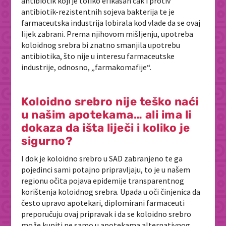
antibiotik koji je toliko efikasan čak i protiv
antibiotik-rezistentnih sojeva bakterija te je
farmaceutska industrija lobirala kod vlade da se ovaj
lijek zabrani. Prema njihovom mišljenju, upotreba
koloidnog srebra bi znatno smanjila upotrebu
antibiotika, što nije u interesu farmaceutske
industrije, odnosno, „farmakomafije“.
Koloidno srebro nije teško naći
u našim apotekama… ali ima li
dokaza da išta liječi i koliko je
sigurno?
I dok je koloidno srebro u SAD zabranjeno te ga
pojedinci sami potajno pripravljaju, to je u našem
regionu očita pojava epidemije transparentnog
korištenja koloidnog srebra. Upada u oči činjenica da
često upravo apotekari, diplomirani farmaceuti
preporučuju ovaj pripravak i da se koloidno srebro
može kupiti ne samo u apotekama alternativnog