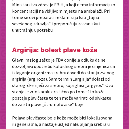
Ministarstva zdravlja FBiH, a koji nema informaciju o
koncentraciji na vidljivom mjestu na ambalaži. Pri
tome se ovi preparati reklamiraju kao „tajna
savršenog zdravlja“ i preporučuju za vanjsku i
unutrašnju upotrebu.
Argirija: bolest plave kože
Glavni razlog zašto je FDA donijela odluku da ne
dozvoljava upotrebu koloidnog srebra je činjenica da
izlaganje organizma srebru dovodi do stanja zvanog
argirija (argiroza). Sam termin „argirija“ dolazi od
starogrčke riječi za srebro, koja glasi „
argyros
“. Ovo
stanje je vrlo karakteristično po tome što koža
postaje plavičasta te ten može varirati od sivkaste
do zaista plave „štrumpfovske“ boje.
Pojava plavičaste boje kože može biti lokalizovana
ili generalna, a nastaje usljed nakupljanja srebra u