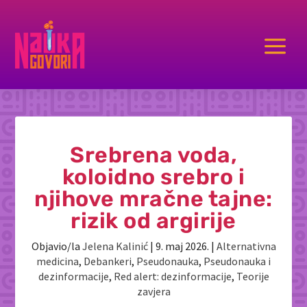
a
Srebrena voda,
koloidno srebro i
njihove mračne tajne:
rizik od argirije
Objavio/la
Jelena Kalinić
|
9. maj 2026.
|
Alternativna
medicina
,
Debankeri
,
Pseudonauka
,
Pseudonauka i
dezinformacije
,
Red alert: dezinformacije
,
Teorije
zavjera