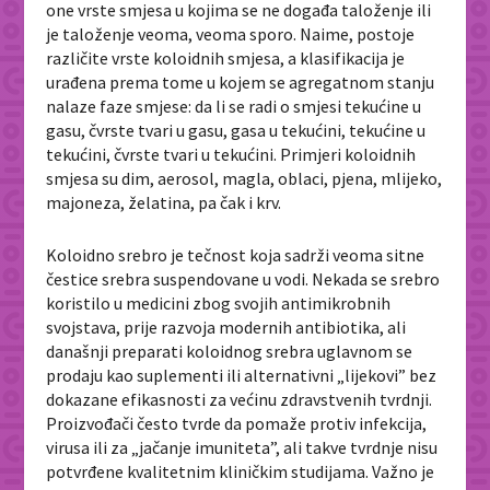
one vrste smjesa u kojima se ne događa taloženje ili
je taloženje veoma, veoma sporo. Naime, postoje
različite vrste koloidnih smjesa, a klasifikacija je
urađena prema tome u kojem se agregatnom stanju
nalaze faze smjese: da li se radi o smjesi tekućine u
gasu, čvrste tvari u gasu, gasa u tekućini, tekućine u
tekućini, čvrste tvari u tekućini. Primjeri koloidnih
smjesa su dim, aerosol, magla, oblaci, pjena, mlijeko,
majoneza, želatina, pa čak i krv.
Koloidno srebro je tečnost koja sadrži veoma sitne
čestice srebra suspendovane u vodi. Nekada se srebro
koristilo u medicini zbog svojih antimikrobnih
svojstava, prije razvoja modernih antibiotika, ali
današnji preparati koloidnog srebra uglavnom se
prodaju kao suplementi ili alternativni „lijekovi” bez
dokazane efikasnosti za većinu zdravstvenih tvrdnji.
Proizvođači često tvrde da pomaže protiv infekcija,
virusa ili za „jačanje imuniteta”, ali takve tvrdnje nisu
potvrđene kvalitetnim kliničkim studijama. Važno je