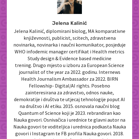
Jelena Kalinić
Jelena Kalinić, diplomirani biolog, MA komparativne
književnosti, publicist, scitech, zdravstvena
novinarka, novinarka i naučni komunikator, posjeduje
WHO infodemic manager certifikat i Health metrics
Study design & Evidence based medicine
trening. Drugo mjesto u izboru za European Science
journalist of the year za 2022. godinu. Internews
Health Journalism Ambassador za 2022. BIRN
Fellowship- Digital/AI rights. Posebno
zainteresirana za zdravstvo, odnos nauke,
demokratije i društva te utjecaj tehnologije poput AI
na društvo i AI etiku. 2015. osnovala naučni blog
Quantum of Science koji je 2023. rebrandiran kao
Nauka govori. Osnivačica i urednice te glavni autor na
Nauka govori te voditeljica i urednica podkasta Nauka
govori i Instagram te FB profila Nauka govori. 2018.