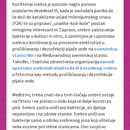
Korištenje srebra je postalo naglo ponovo
popularno devedesetih, kada je zavladala panika da
će doći do kataklizme usljed
milenijumskog virusa
(Y2K) te su pripravci „uradite-kod-kuće“ postali
mnogima interesantni. Zapravo, srebro zaista ubija
bakterije u kulturi
in vitro
, a zanimljiva je i upotreba
srebra u kombinaciji sa procesom elektrolize u
pročišćavanju i dezinfekciji pijaće vode na
svemirskoj
stanici Mir
i na Međunarodnoj svemirskoj stanici.
Također, i Svjetska zdravstvena organizacija
navodi
upotrebu srebrenih elektroda ili koloidnog srebra
u filterima kao metodu pročišćavanja i dezinfekcije
pijaće vode.
Međutim, treba znati da u tom slučaju srebro ostaje
na filteru i ne prelazi u vodu koja se dalje koristi za
piće. Srebro zaista uništava bakterije, ali djeluje
nepovoljno i na zdrave stanice. Srebro uništava
bakterije samo u obliku srebrenog jona koji oštećuje
neke enzime potrebne stanicama. Ovo svojstvo