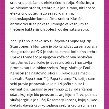
srebra je pojačano u električnom polju. Međutim, u
koloidnom srebru, srebro nije jonizirano, niti postoji
električno polje, nego se radi o malim,
mikroskopskim komadićima srebra. Klasični
antibiotici su se pokazali mnogo efikasnijim za
liječenje bakterijskih bolesti od derivata srebra.
Zabilježeno je nekoliko slučajeva ozbiljne argirije:
Stan Jones iz Montane je bio kandidat za senatora, a
zbog straha od Y2K je počeo uzimati koloidno srebro.
Uprkos tome što je njegova koža dobila neobičan
ton, Jones tvrdi kako je izuzetno zdrav i nastavlja
promovisati koloidno srebro. Drugi slučaj je Paul
Karason (na naslovnoj slici ) ili, kako su ga mediji
nazvali „Papa Smurf“ („Papa Štrumpf“), koji je sam
sebi pravio pripravak kako bi izliječio sinuse i
dermatitis. Karason je preminuo 2013. od srčanog
udara koji nije bio povezan sa argirijom. Treći poznat
slučaj argirije je slučaj Rosemary Jacobs, kojoj su kao
djetetu davali kapi koloidnog srebra kao tretman za