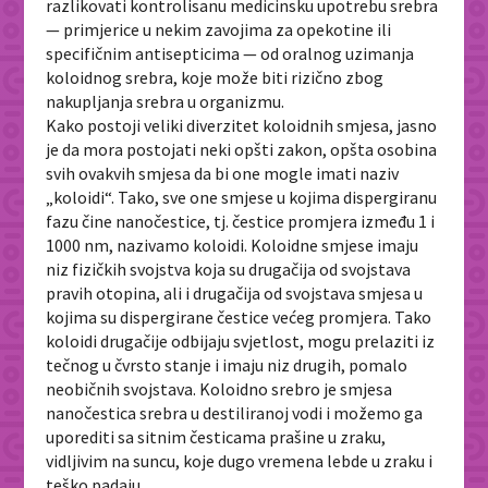
razlikovati kontrolisanu medicinsku upotrebu srebra
— primjerice u nekim zavojima za opekotine ili
specifičnim antisepticima — od oralnog uzimanja
koloidnog srebra, koje može biti rizično zbog
nakupljanja srebra u organizmu.
Kako postoji veliki diverzitet koloidnih smjesa, jasno
je da mora postojati neki opšti zakon, opšta osobina
svih ovakvih smjesa da bi one mogle imati naziv
„koloidi“. Tako, sve one smjese u kojima dispergiranu
fazu čine nanočestice, tj. čestice promjera između 1 i
1000 nm, nazivamo koloidi. Koloidne smjese imaju
niz fizičkih svojstva koja su drugačija od svojstava
pravih otopina, ali i drugačija od svojstava smjesa u
kojima su dispergirane čestice većeg promjera. Tako
koloidi drugačije odbijaju svjetlost, mogu prelaziti iz
tečnog u čvrsto stanje i imaju niz drugih, pomalo
neobičnih svojstava. Koloidno srebro je smjesa
nanočestica srebra u destiliranoj vodi i možemo ga
uporediti sa sitnim česticama prašine u zraku,
vidljivim na suncu, koje dugo vremena lebde u zraku i
teško padaju.