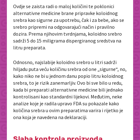
Ovdje se zaista radi o maloj količini te poklonici
alternativne medicine brane pripravke koloidnog
srebra kao sigurne za upotrebu, čak i za bebe, ako se
srebro pripremi na odgovarajući način i pravilno
dozira. Prema njihovim tvrdnjama, koloidno srebro
sadrži 5 do 15 miligrama dispergiranog sredstva na
litru preparata.
Odnosno, najslabije koloidno srebro u litri sadrži
hiljadu puta veću količinu srebra od one „sigurne“, no,
kako niko ne bi u jednom danu popio litru koloidnog
srebra, to je rizik zanemarljiv. Ovo bi sve bilo u redu,
kada bi preparati alternativne medicine bili jednako
kontrolisani kao standardni lijekovi. Međutim, neke
analize koje je radila upravo FDA su pokazale kako
količina srebra u ovim preparatima varira i rijetko je
ona koja je navedena na deklaraciji.
Slaba kontrola proizvoda