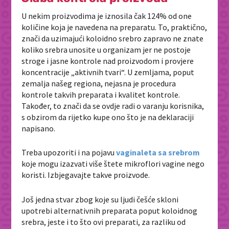
U nekim proizvodima je iznosila čak 124% od one
količine koja je navedena na preparatu. To, praktično,
znači da uzimajući koloidno srebro zapravo ne znate
koliko srebra unosite u organizam jer ne postoje
stroge i jasne kontrole nad proizvodom i provjere
koncentracije „aktivnih tvari“. U zemljama, poput
zemalja našeg regiona, nejasna je procedura
kontrole takvih preparata i kvalitet kontrole.
Također, to znači da se ovdje radi o varanju korisnika,
s obzirom da rijetko kupe ono što je na deklaraciji
napisano.
Treba upozoriti i na pojavu
vaginaleta sa srebrom
koje mogu izazvati više štete mikroflori vagine nego
koristi. Izbjegavajte takve proizvode.
Još jedna stvar zbog koje su ljudi češće skloni
upotrebi alternativnih preparata poput koloidnog
srebra, jeste i to što ovi preparati, za razliku od