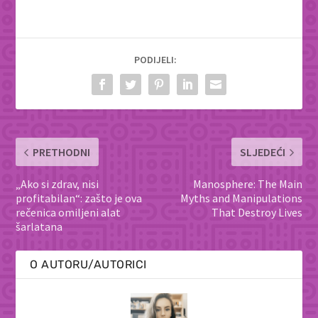
PODIJELI:
PRETHODNI
SLJEDEĆI
„Ako si zdrav, nisi
Manosphere: The Main
profitabilan“: zašto je ova
Myths and Manipulations
rečenica omiljeni alat
That Destroy Lives
šarlatana
O AUTORU/AUTORICI