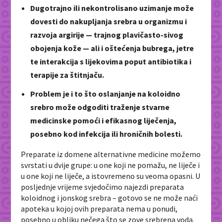
Dugotrajno ili nekontrolisano uzimanje može
dovesti do nakupljanja srebra u organizmu i
razvoja argirije — trajnog plavičasto-sivog
obojenja kože — ali i oštećenja bubrega, jetre
te interakcija s lijekovima poput antibiotika i
terapije za štitnjaču.
Problem je i to što oslanjanje na koloidno
srebro može odgoditi traženje stvarne
medicinske pomoći i efikasnog liječenja,
posebno kod infekcija ili hroničnih bolesti.
Preparate iz domene alternativne medicine možemo
svrstati u dvije grupe: u one koji ne pomažu, ne liječe i
u one koji ne liječe, a istovremeno su veoma opasni. U
posljednje vrijeme svjedočimo najezdi preparata
koloidnog i jonskog srebra – gotovo se ne može naći
apoteka u kojoj ovih preparata nema u ponudi,
posebno u obliku nečega što se zove srebrena voda.