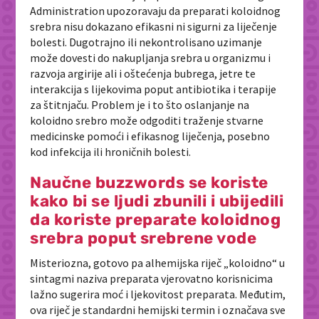
Administration
upozoravaju da preparati koloidnog
srebra nisu dokazano efikasni ni sigurni za liječenje
bolesti. Dugotrajno ili nekontrolisano uzimanje
može dovesti do nakupljanja srebra u organizmu i
razvoja argirije ali i oštećenja bubrega, jetre te
interakcija s lijekovima poput antibiotika i terapije
za štitnjaču. Problem je i to što oslanjanje na
koloidno srebro može odgoditi traženje stvarne
medicinske pomoći i efikasnog liječenja, posebno
kod infekcija ili hroničnih bolesti.
Naučne buzzwords se koriste
kako bi se ljudi zbunili i ubijedili
da koriste preparate koloidnog
srebra poput srebrene vode
Misteriozna, gotovo pa alhemijska riječ „koloidno“ u
sintagmi naziva preparata vjerovatno korisnicima
lažno sugerira moć i ljekovitost preparata. Međutim,
ova riječ je standardni hemijski termin i označava sve