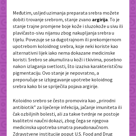
Međutim, usljed uzimanja preparata srebra možete
dobiti trovanje srebrom, stanje zvano
argirija
. To je
stanje trajne promjene boje kože i sluzokože u sivu ili
plavičasto-sivu nijansu zbog nakupljanja srebra u
tijelu. Povezuje se sa dugotrajnom ili prekomjernom
upotrebom koloidnog srebra, koje neki koriste kao
alternativni lijek iako nema dokazane medicinske
koristi. Srebro se akumulira u koži i tkivima, posebno
nakon izlaganja svetlosti, što izaziva karakterističnu
pigmentaciju. Ovo stanje je nepovratno, a
preporučuje se izbjegavanje upotrebe koloidnog
srebra kako bi se spriječila pojava argirije.
Koloidno srebro se često promovira kao „prirodni
antibiotik” za liječenje infekcija, jačanje imuniteta ili
čak ozbiljnih bolesti, ali za takve tvrdnje ne postoje
kvalitetni naučni dokazi, zbog čega se njegova
medicinska upotreba smatra pseudonaučnom.
Zdravstvene institucije poput
U.S. Food and Drug