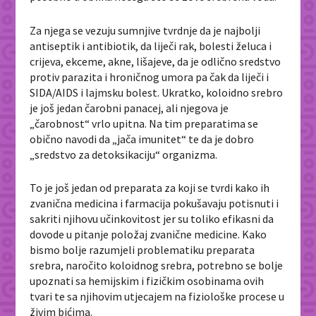
Za njega se vezuju sumnjive tvrdnje da je najbolji
antiseptik i antibiotik, da liječi rak, bolesti želuca i
crijeva, ekceme, akne, lišajeve, da je odlično sredstvo
protiv parazita i hroničnog umora pa čak da liječi i
SIDA/AIDS i lajmsku bolest. Ukratko, koloidno srebro
je još jedan čarobni panacej, ali njegova je
„čarobnost“ vrlo upitna. Na tim preparatima se
obično navodi da „jača imunitet“ te da je dobro
„sredstvo za detoksikaciju“ organizma.
To je još jedan od preparata za koji se tvrdi kako ih
zvanična medicina i farmacija pokušavaju potisnuti i
sakriti njihovu učinkovitost jer su toliko efikasni da
dovode u pitanje položaj zvanične medicine. Kako
bismo bolje razumjeli problematiku preparata
srebra, naročito koloidnog srebra, potrebno se bolje
upoznati sa hemijskim i fizičkim osobinama ovih
tvari te sa njihovim utjecajem na fiziološke procese u
živim bićima.