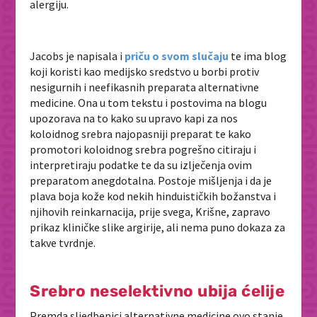
alergiju.
Jacobs je napisala i
priču o svom slučaju
te ima blog
koji koristi kao medijsko sredstvo u borbi protiv
nesigurnih i neefikasnih preparata alternativne
medicine. Ona u tom tekstu i postovima na blogu
upozorava na to kako su upravo kapi za nos
koloidnog srebra najopasniji preparat te kako
promotori koloidnog srebra pogrešno citiraju i
interpretiraju podatke te da su izlječenja ovim
preparatom anegdotalna. Postoje mišljenja i da je
plava boja kože kod nekih hinduističkih božanstva i
njihovih reinkarnacija, prije svega, Krišne, zapravo
prikaz kliničke slike argirije, ali nema puno dokaza za
takve tvrdnje.
Srebro neselektivno ubija ćelije
Premda sljedbenici alternativne medicine ovo stanje