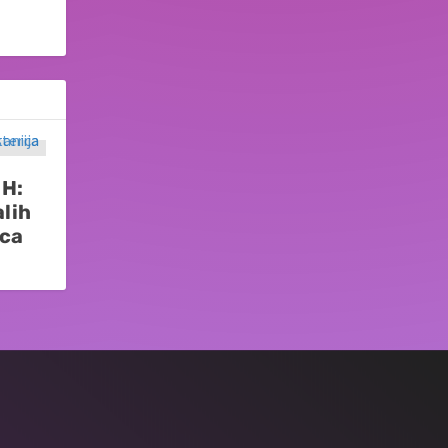
iH:
alih
ica