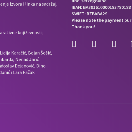
and Herzegovina
je izvora i linka na sadržaj.
IBAN: BA391610000183780188
SWIFT: RZBABA2S
Please note the payment pur
Thank you!
arativne književnosti,
idija Karačić, Bojan Šošić,
ibarda, Nenad Jarić
doslav Dejanović, Dino
unić i Lara Pačak.