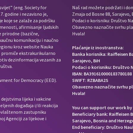
vijet” (eng. Society for
Naš rad možete podržati i do
. godine i nezavisno je,
Zmaja od Bosne 88, Sarajevo, 
je koje se zalaže za podršku
Podaci o korisniku: Društvo Na
menosti, afirmisanje ljudskih
Obavezno naznačite svrhu plać
e prirodne (bazične,
Hvala!
 naučnu komunikaciju i naučno
regionu kroz website Nauka
Plaćanje iz inostranstva:
e promiče ekstrakurikularno
Banka korisnika: Raiffeisen 
rotiv dezinformacija vezanih za
Sarajevo, BiH
ruštva.
Podaci o korisniku: Društvo N
IBAN: BA391610000183780188
owment for Democracy (EED).
SWIFT: RZBABA2S
Obavezno naznačite svrhu pl
Hvala!
dejstvima lijeka i vakcine
ljenih događaja i/ili reakcija
You can support our work by 
e ovlaštenom zastupniku
Beneficiary bank: Raiffeisen 
j Agenciji za lijekove i
Sarajevo, Bosnia and Herzeg
End beneficiary: Društvo Nauk