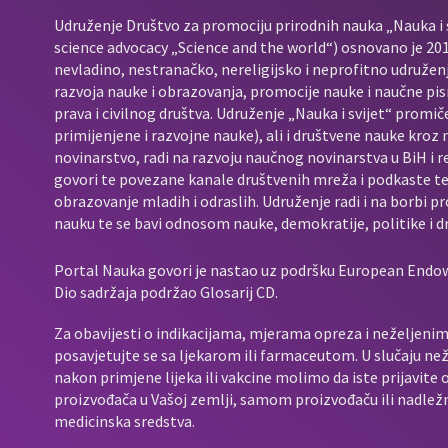
Udruženje Društvo za promociju prirodnih nauka „Nauka i s
science advocacy „Science and the world“) osnovano je 2017
nevladino, nestranačko, nereligijsko i neprofitno udružen
razvoja nauke i obrazovanja, promocije nauke i naučne pis
prava i civilnog društva. Udruženje „Nauka i svijet“ promič
primijenjene i razvojne nauke), ali i društvene nauke kroz
novinarstvo, radi na razvoju naučnog novinarstva u BiH i 
govori te povezane kanale društvenih mreža i podkaste t
obrazovanje mladih i odraslih. Udruženje radi i na borbi p
nauku te se bavi odnosom nauke, demokratije, politike i d
Portal Nauka govori je nastao uz podršku European End
Dio sadržaja podržao Glosarij CD.
Za obavijesti o indikacijama, mjerama opreza i neželjenim 
posavjetujte se sa ljekarom ili farmaceutom. U slučaju neže
nakon primjene lijeka ili vakcine molimo da iste prijavit
proizvođača u Vašoj zemlji, samom proizvođaču ili nadležno
medicinska sredstva.