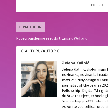
PODIJELI:
PRETHODNI
Počeci pandemije sežu do tržnice u Wuhanu
O AUTORU/AUTORICI
Jelena Kalinić
Jelena Kalinić, diplomirani 
novinarka, novinarka i nauč
metrics Study design & Evid
journalist of the year za 2
Fellowship- Digital/AI righ
društva te utjecaj tehnologi
Science koji je 2023. rebran
govori te voditeljica i ured