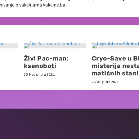
rmisanje o vakcinama Vakcine.ba.
Živi Pac-man:
Cryo-Save u B
ksenoboti
misterija nest
matičnih stan
30. Novembra 2021.
26. Augusta 2021.