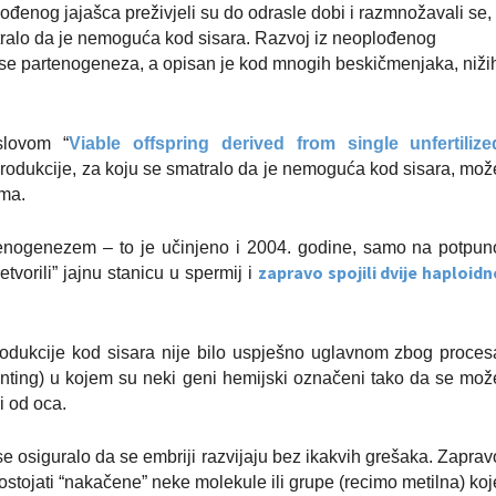
ođenog jajašca preživjeli su do odrasle dobi i razmnožavali se,
atralo da je nemoguća kod sisara. Razvoj iz neoplođenog
 se partenogeneza, a opisan je kod mnogih beskičmenjaka, niži
slovom “
Viable offspring derived from single unfertilize
produkcije, za koju se smatralo da je nemoguća kod sisara, mož
ima.
rtenogenezem – to je učinjeno i 2004. godine, samo na potpun
zapravo spojili dvije haploidn
etvorili” jajnu stanicu u spermij i
odukcije kod sisara nije bilo uspješno uglavnom zbog proces
ting) u kojem su neki geni hemijski označeni tako da se mož
li od oca.
se osiguralo da se embriji razvijaju bez ikakvih grešaka. Zaprav
stojati “nakačene” neke molekule ili grupe (recimo metilna) koj