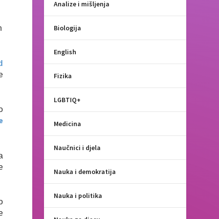
Analize i mišljenja
Biologija
h
English
d
e
Fizika
LGBTIQ+
o
e
Medicina
Naučnici i djela
a
e
Nauka i demokratija
Nauka i politika
o
e