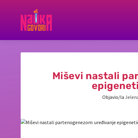
Miševi nastali p
epigenet
Objavio/la
Jelena