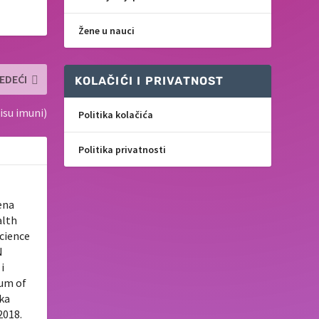
Žene u nauci
EDEĆI
KOLAČIĆI I PRIVATNOST
nisu imuni)
Politika kolačića
Politika privatnosti
ena
alth
Science
N
i
tum of
uka
2018.