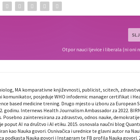
SLJ
Otpor nauci ljevice i liberala (ni oni 
biolog, MA komparativne književnosti, publicist, scitech, zdravstv
ni komunikator, posjeduje WHO infodemic manager certifikat i He
ence based medicine trening. Drugo mjesto u izboru za European 
022. godinu. Internews Health Journalism Ambassador za 2022. BIR
ts. Posebno zainteresirana za zdravstvo, odnos nauke, demokratije 
je poput AI na društvo i AI etiku. 2015. osnovala naučni blog Quan
diran kao Nauka govori. Osnivačica i urednice te glavni autor na Na
nica podkasta Nauka govori i Instagram te FB profila Nauka govori. 