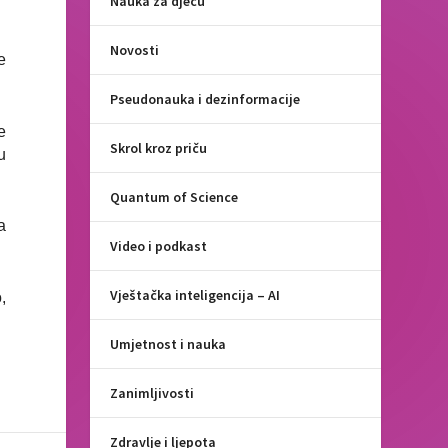
Nauka za djecu
Novosti
e
Pseudonauka i dezinformacije
e
Skrol kroz priču
u
Quantum of Science
a
Video i podkast
Vještačka inteligencija – AI
,
Umjetnost i nauka
Zanimljivosti
Zdravlje i ljepota