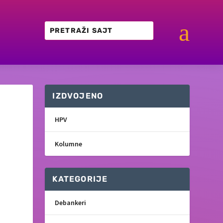
a
IZDVOJENO
HPV
Kolumne
KATEGORIJE
Debankeri