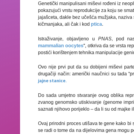
Genetički manipulisani miševi rođeni iz neopl
pokazujući vrstu reprodukcije za koju se sm
jajašceta, dakle bez učešća mužjaka, naziva
kičmanjaka, ali čak i kod
ptica
.
Istraživanje, objavljeno u
PNAS
, pod na
mammalian oocytes
“,
otkriva da se vrsta re
postići korištenjem tehnika manipulacije gen
Ovo nije prvi put da su dobijeni miševi pa
drugačiji način: američki naučnici su tada “pr
jajne stanice
.
Do sada umjetno stvaranje ovog oblika repr
zvanog genomsko utiskivanje (genome imprin
saznati njihovo porijeklo – da li su od majke i
Ovaj prirodni proces utišava te gene kako bi 
se radi o tome da na dijelovima gena mogu po