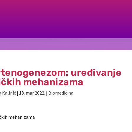
artenogenezom: uređivanje
ičkih mehanizama
 Kalinić
|
18. mar 2022.
|
Biomedicina