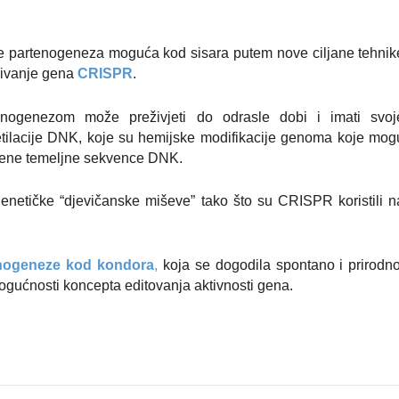
je partenogeneza moguća kod sisara putem nove ciljane tehnik
đivanje gena
CRISPR
.
nogenezom može preživjeti do odrasle dobi i imati svoj
tilacije DNK, koje su hemijske modifikacije genoma koje mog
omjene temeljne sekvence DNK.
genetičke “djevičanske miševe” tako što su CRISPR koristili n
nogeneze kod kondora
,
koja se dogodila spontano i prirodno
ogućnosti koncepta editovanja aktivnosti gena.