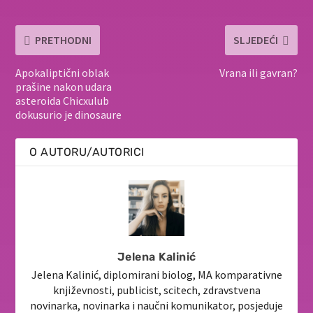
PRETHODNI
SLJEDEĆI
Apokaliptični oblak
Vrana ili gavran?
prašine nakon udara
asteroida Chicxulub
dokusurio je dinosaure
O AUTORU/AUTORICI
Jelena Kalinić
Jelena Kalinić, diplomirani biolog, MA komparativne
književnosti, publicist, scitech, zdravstvena
novinarka, novinarka i naučni komunikator, posjeduje