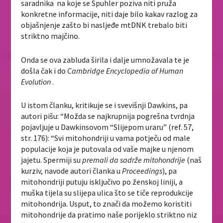
saradnika na koje se Spuhler poziva niti pruža
konkretne informacije, niti daje bilo kakav razlog za
objašnjenje zašto bi nasljeđe mtDNK trebalo biti
striktno majčino.
Onda se ova zabluda širila i dalje umnožavala te je
došla čak i do
Cambridge Encyclopedia of Human
Evolution
.
U istom članku, kritikuje se i svevišnji Dawkins, pa
autori pišu: “Možda se najkrupnija pogrešna tvrdnja
pojavljuje u Dawkinsovom “Slijepom uraru” (ref. 57,
str. 176): “Svi mitohondriji u vama potječu od male
populacije koja je putovala od vaše majke u njenom
jajetu. Spermiji su
premali da sadrže mitohondrije
(naš
kurziv, navode autori članka u
Proceedings
), pa
mitohondriji putuju isključivo po ženskoj liniji, a
muška tijela su slijepa ulica što se tiče reprodukcije
mitohondrija. Usput, to znači da možemo koristiti
mitohondrije da pratimo naše porijeklo striktno niz