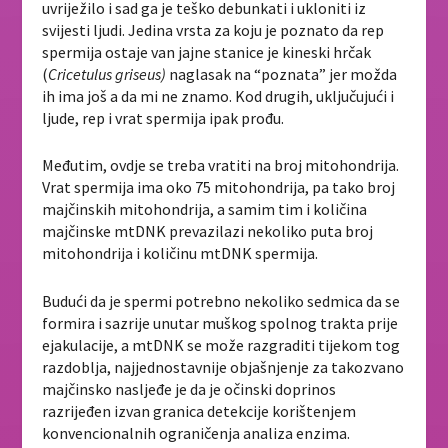
uvriježilo i sad ga je teško debunkati i ukloniti iz
svijesti ljudi. Jedina vrsta za koju je poznato da rep
spermija ostaje van jajne stanice je kineski hrčak
(
Cricetulus griseus)
naglasak na “poznata” jer možda
ih ima još a da mi ne znamo. Kod drugih, uključujući i
ljude, rep i vrat spermija ipak prođu.
Međutim, ovdje se treba vratiti na broj mitohondrija.
Vrat spermija ima oko 75 mitohondrija, pa tako broj
majčinskih mitohondrija, a samim tim i količina
majčinske mtDNK prevazilazi nekoliko puta broj
mitohondrija i količinu mtDNK spermija.
Budući da je spermi potrebno nekoliko sedmica da se
formira i sazrije unutar muškog spolnog trakta prije
ejakulacije, a mtDNK se može razgraditi tijekom tog
razdoblja, najjednostavnije objašnjenje za takozvano
majčinsko nasljeđe je da je očinski doprinos
razrijeđen izvan granica detekcije korištenjem
konvencionalnih ograničenja analiza enzima.