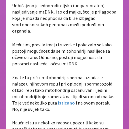
Uobičajeno je jednoroditeljsko (uniparentalno)
nasljeđivanje mtDNK, i to od majke, što je prilagodba
koja je možda neophodna da bi se izbjegao
smrtonosni sukob genoma između podređenih
organela.
Međutim, pravila imaju izuzetke i pokazalo se kako
postoji mogućnost da se mitohondriji naslijede sa
očeve strane. Odnosno, postoji mogućnost da
potomci naslijede i očevu mtDNK.
Znate tu priču: mitohondriji spermatozioda se
nalaze u njihovom repu i pri oplodnji spermatozoid
otkači rep i tako mitohondriji ostanu vani i jedini
mitohondriji koje zametak naslijedi su oni od majke.
To je već nekoliko puta
isticano
i na ovom portalu.
No, nije uvijek tako.
Naučnici su u nekoliko radova upozorili kako su