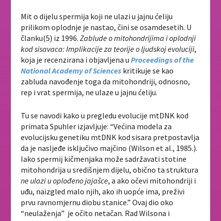
Mit o dijelu spermija koji ne ulazi u jajnu ćeliju
prilikom oplodnje je nastao, čini se osamdesetih. U
članku(5) iz 1996.
Zablude o mitohondrijima i oplodnji
kod sisavaca: Implikacije za teorije o ljudskoj evoluciji
,
koja je recenzirana i objavljena u
Proceedings of the
National Academy of Sciences
kritikuje se kao
zabluda navođenje toga da mitohondriji, odnosno,
rep i vrat spermija, ne ulaze u jajnu ćeliju.
Tu se navodi kako u pregledu evolucije mtDNK kod
primata Spuhler izjavljuje: “Većina modela za
evolucijsku genetiku mtDNK kod sisara pretpostavlja
da je nasljeđe isključivo majčino (Wilson et al., 1985.).
Iako spermij kičmenjaka može sadržavati stotine
mitohondrija u središnjem dijelu, obično ta struktura
ne ulazi u oplođeno jajašce
, a ako očevi mitohondriji i
uđu, naizgled malo njih, ako ih uopće ima, preživi
prvu ravnomjernu diobu stanice.” Ovaj dio oko
“neulaženja” je očito netačan. Rad Wilsona i