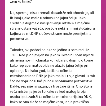
žensku liniju.”
Ne, spermiji nisu premali da sadrže mitohondrije, ali
ih imaju jako malo u odnosu na jajnu ćeliju. Iako
središnja dogma o nasljeđivanju mtDNK s majčine
strane ostaje važeća, postoje neki iznimni slučajevi u
kojima se mtDNK s očeve strane može prenijeti na
potomstvo.
Također, ovi podaci nalaze se jedino u tom radu iz
1996. Rad je objavljen na jakom i kredibilnom mjestu
ali nema novijih članaka koji obaraju dogmu o tome
kako rep spermatozoida ne ulazi u jajnu ćeliju pri
oplodnji. No kako god, količina očinske
mitohondrijane DNK je jako mala, i to je glavni uzrok
što ne doprinosi baš puno u osobinama potomstva.
Dakle, rep nije ni važan, da li ostaje ili ne. Ono što je
veća misterija jeste to kako se kod malog broja
osoba ipak zadrži ta očinska mitohondrijalna DNK,
kako se ona slaže sa majčinskom, jer je praktično