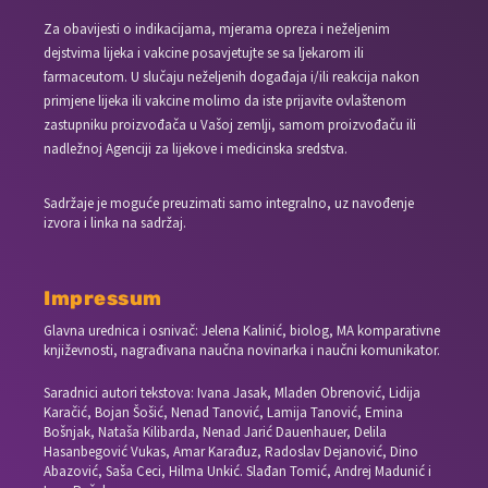
Za obavijesti o indikacijama, mjerama opreza i neželjenim
dejstvima lijeka i vakcine posavjetujte se sa ljekarom ili
farmaceutom. U slučaju neželjenih događaja i/ili reakcija nakon
primjene lijeka ili vakcine molimo da iste prijavite ovlaštenom
zastupniku proizvođača u Vašoj zemlji, samom proizvođaču ili
nadležnoj Agenciji za lijekove i medicinska sredstva.
Sadržaje je moguće preuzimati samo integralno, uz navođenje
izvora i linka na sadržaj.
Impressum
Glavna urednica i osnivač: Jelena Kalinić, biolog, MA komparativne
književnosti, nagrađivana naučna novinarka i naučni komunikator.
Saradnici autori tekstova: Ivana Jasak, Mladen Obrenović, Lidija
Karačić, Bojan Šošić, Nenad Tanović, Lamija Tanović, Emina
Bošnjak, Nataša Kilibarda, Nenad Jarić Dauenhauer, Delila
Hasanbegović Vukas, Amar Karađuz, Radoslav Dejanović, Dino
Abazović, Saša Ceci, Hilma Unkić. Slađan Tomić, Andrej Madunić i