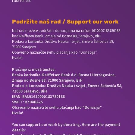
Lara Pačak.
Podržite naš rad / Support our work
Naš rad možete podržati i donacijama na račun
1610000183780188
kod Raiffesen Bank. Zmaja od Bosne 88, Sarajevo, BiH.
Podaci o korisniku: Društvo Nauka i svijet, Envera Šehovića 58,
71000 Sarajevo
Obavezno naznačite svrhu plaćanja kao “Donacija”.
Hvala!
Plaćanje iz inostranstva:
Banka korisnika: Raiffeisen Bank d.d. Bosna i Hercegovina,
Zmaja od Bosne 88, 71000 Sarajevo, BiH
Podaci o korisniku: Društvo Nauka i svijet, Envera Šehovića 58,
71000 Sarajevo, BiH
IBAN: BA391610000183780188
SWIFT: RZBABA2S
Obavezno naznačite svrhu plaćanja kao “Donacija”
Hvala!
You can support our work by donating. Here are the payment
details: