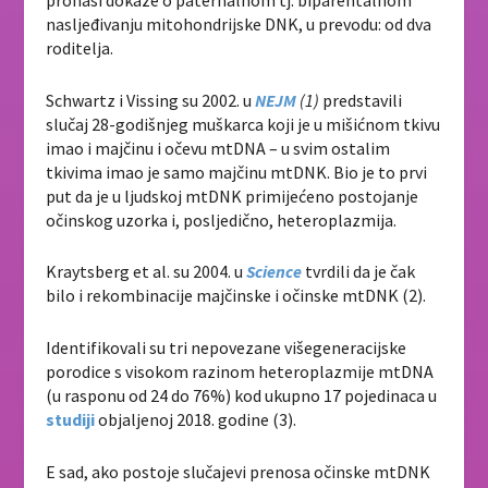
pronaši dokaze o paternalnom tj. biparentalnom
nasljeđivanju mitohondrijske DNK, u prevodu: od dva
roditelja.
Schwartz i Vissing su 2002. u
NEJM
(1)
predstavili
slučaj 28-godišnjeg muškarca koji je u mišićnom tkivu
imao i majčinu i očevu mtDNA – u svim ostalim
tkivima imao je samo majčinu mtDNK. Bio je to prvi
put da je u ljudskoj mtDNK primijećeno postojanje
očinskog uzorka i, posljedično, heteroplazmija.
Kraytsberg et al. su 2004. u
Science
tvrdili da je čak
bilo i rekombinacije majčinske i očinske mtDNK (2).
Identifikovali su tri nepovezane višegeneracijske
porodice s visokom razinom heteroplazmije mtDNA
(u rasponu od 24 do 76%) kod ukupno 17 pojedinaca u
studiji
objaljenoj 2018. godine (3).
E sad, ako postoje slučajevi prenosa očinske mtDNK