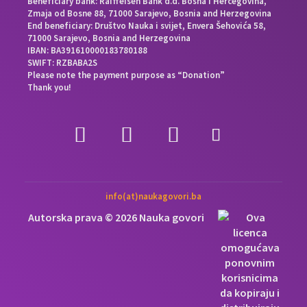
Beneficiary bank: Raiffeisen Bank d.d. Bosna i Hercegovina,
Zmaja od Bosne 88, 71000 Sarajevo, Bosnia and Herzegovina
End beneficiary: Društvo Nauka i svijet, Envera Šehovića 58,
71000 Sarajevo, Bosnia and Herzegovina
IBAN: BA391610000183780188
SWIFT: RZBABA2S
Please note the payment purpose as “Donation”
Thank you!
info(at)naukagovori.ba
Autorska prava © 2026 Nauka govori