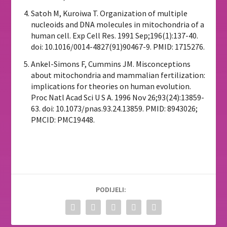
Satoh M, Kuroiwa T. Organization of multiple
nucleoids and DNA molecules in mitochondria of a
human cell. Exp Cell Res. 1991 Sep;196(1):137-40.
doi: 10.1016/0014-4827(91)90467-9. PMID: 1715276.
Ankel-Simons F, Cummins JM. Misconceptions
about mitochondria and mammalian fertilization:
implications for theories on human evolution.
Proc Natl Acad Sci U S A. 1996 Nov 26;93(24):13859-
63. doi: 10.1073/pnas.93.24.13859. PMID: 8943026;
PMCID: PMC19448.
PODIJELI: