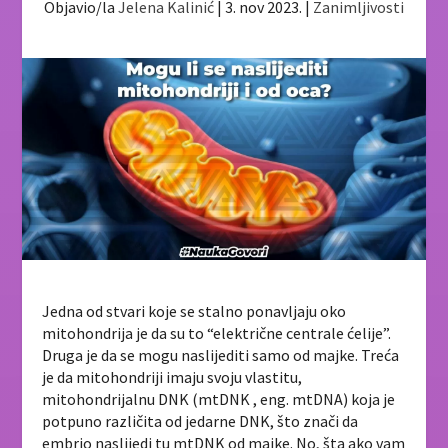
Objavio/la
Jelena Kalinić
|
3. nov 2023.
|
Zanimljivosti
Jedna od stvari koje se stalno ponavljaju oko
mitohondrija je da su to “električne centrale ćelije”.
Druga je da se mogu naslijediti samo od majke. Treća
je da mitohondriji imaju svoju vlastitu,
mitohondrijalnu DNK (mtDNK , eng. mtDNA) koja je
potpuno različita od jedarne DNK, što znači da
embrio naslijedi tu mtDNK od majke. No, šta ako vam