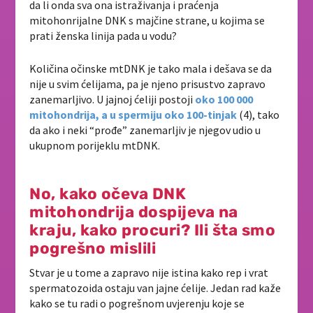
da li onda sva ona istraživanja i praćenja
mitohonrijalne DNK s majčine strane, u kojima se
prati ženska linija pada u vodu?
Količina očinske mtDNK je tako mala i dešava se da
nije u svim ćelijama, pa je njeno prisustvo zapravo
zanemarljivo. U jajnoj ćeliji postoji
oko 100 000
mitohondrija, a u spermiju oko 100-tinjak
(4), tako
da ako i neki “prođe” zanemarljiv je njegov udio u
ukupnom porijeklu mtDNK.
No, kako očeva DNK
mitohondrija dospijeva na
kraju, kako procuri? Ili šta smo
pogrešno mislili
Stvar je u tome a zapravo nije istina kako rep i vrat
spermatozoida ostaju van jajne ćelije. Jedan rad kaže
kako se tu radi o pogrešnom uvjerenju koje se