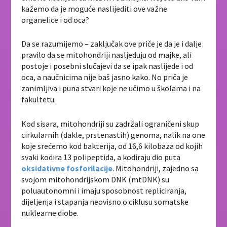
kažemo da je moguće naslijediti ove važne
organelice i od oca?
Da se razumijemo – zaključak ove priče je da je i dalje
pravilo da se mitohondriji nasljeđuju od majke, ali
postoje i posebni slučajevi da se ipak naslijede i od
oca, a naučnicima nije baš jasno kako. No priča je
zanimljiva i puna stvari koje ne učimo u školama i na
fakultetu.
Kod sisara, mitohondriji su zadržali ograničeni skup
cirkularnih (dakle, prstenastih) genoma, nalik na one
koje srećemo kod bakterija, od 16,6 kilobaza od kojih
svaki kodira 13 polipeptida, a kodiraju dio puta
oksidativne fosforilacije
. Mitohondriji, zajedno sa
svojom mitohondrijskom DNK (mtDNK) su
poluautonomni i imaju sposobnost repliciranja,
dijeljenja i stapanja neovisno o ciklusu somatske
nuklearne diobe.