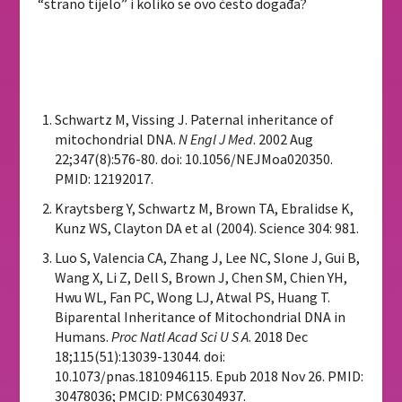
“strano tijelo” i koliko se ovo često događa?
Schwartz M, Vissing J. Paternal inheritance of
mitochondrial DNA.
N Engl J Med
. 2002 Aug
22;347(8):576-80. doi: 10.1056/NEJMoa020350.
PMID: 12192017.
Kraytsberg Y, Schwartz M, Brown TA, Ebralidse K,
Kunz WS, Clayton DA
et al
(2004).
Science
304
: 981.
Luo S, Valencia CA, Zhang J, Lee NC, Slone J, Gui B,
Wang X, Li Z, Dell S, Brown J, Chen SM, Chien YH,
Hwu WL, Fan PC, Wong LJ, Atwal PS, Huang T.
Biparental Inheritance of Mitochondrial DNA in
Humans.
Proc Natl Acad Sci U S A
. 2018 Dec
18;115(51):13039-13044. doi:
10.1073/pnas.1810946115. Epub 2018 Nov 26. PMID:
30478036; PMCID: PMC6304937.