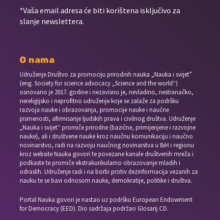
*Vaša email adresa će biti korištena isključivo za
slanje newslettera.
O nama
Udruženje Društvo za promociju prirodnih nauka „Nauka i svijet”
(eng. Society for science advocacy „Science and the world“)
osnovano je 2017. godine i nezavisno je, nevladino, nestranačko,
nereligijsko i neprofitno udruženje koje se zalaže za podršku
razvoja nauke i obrazovanja, promocije nauke i naučne
pismenosti, afirmisanje ljudskih prava i civilnog društva. Udruženje
„Nauka i svijet“ promiče prirodne (bazične, primijenjene i razvojne
nauke), ali i društvene nauke kroz naučnu komunikaciju i naučno
novinarstvo, radi na razvoju naučnog novinarstva u BiH i regionu
kroz website Nauka govori te povezane kanale društvenih mreža i
podkaste te promiče ekstrakurikularno obrazovanje mladih i
odraslih. Udruženje radi i na borbi protiv dezinformacija vezanih za
nauku te se bavi odnosom nauke, demokratije, politike i društva.
Portal Nauka govori je nastao uz podršku European Endowment
for Democracy (EED). Dio sadržaja podržao Glosarij CD.