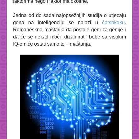
faktorima nego i faktorima okoline.
Jedna od do sada najopsežnijih studija o utjecaju
gena na inteligenciju se nalazi u
ćorsokaku
.
Romaneskna maštarija da postoje geni za genije i
da će se nekad moći „dizajnirati“ bebe sa visokim
IQ-om će ostati samo to – maštarija.