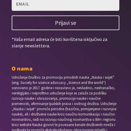
Prijavi se
*Vaša email adresa će biti korištena isključivo za
slanje newslettera.
O nama
Udruženje Društvo za promociju prirodnih nauka „Nauka i svijet”
(eng. Society for science advocacy „Science and the world“)
osnovano je 2017. godine i nezavisno je, nevladino, nestranačko,
nereligijsko i neprofitno udruženje koje se zalaže za podršku
razvoja nauke i obrazovanja, promocije nauke i naučne
pismenosti, afirmisanje ljudskih prava i civilnog društva. Udruženje
„Nauka i svijet“ promiče prirodne (bazične, primijenjene i razvojne
nauke), ali i društvene nauke kroz naučnu komunikaciju i naučno
novinarstvo, radi na razvoju naučnog novinarstva u BiH i regionu
kroz website Nauka govori te povezane kanale društvenih mreža i
podkaste te promiče ekstrakurikularno obrazovanje mladih i