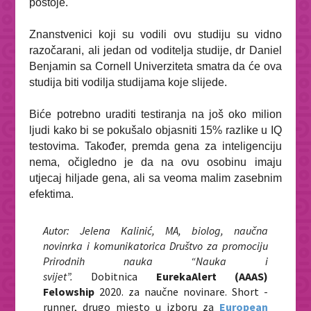
postoje.
Znanstvenici koji su vodili ovu studiju su vidno
razočarani, ali jedan od voditelja studije, dr Daniel
Benjamin sa Cornell Univerziteta smatra da će ova
studija biti vodilja studijama koje slijede.
Biće potrebno uraditi testiranja na još oko milion
ljudi kako bi se pokušalo objasniti 15% razlike u IQ
testovima. Također, premda gena za inteligenciju
nema, očigledno je da na ovu osobinu imaju
utjecaj hiljade gena, ali sa veoma malim zasebnim
efektima.
Autor: Jelena Kalinić, MA, biolog, naučna
novinrka i komunikatorica Društvo za promociju
Prirodnih nauka “Nauka i
svijet”
.
Dobitnica
EurekaAlert (AAAS)
Felowship
2020. za naučne novinare. Short -
runner, drugo mjesto u izboru za
European