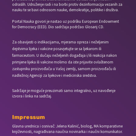
odraslih. Udruženje radi i na borbi protiv dezinformacija vezanih za
nauku te se bavi odnosom nauke, demokratije, politike i društva.
Portal Nauka govori je nastao uz podršku European Endowment
for Democracy (EED). Dio sadržaja podržao Glosarij CD.
Za obavijesti o indikacijama, mjerama opreza i neželjenim
dejstvima lijeka i vakcine posavjetujte se sa ljekarom ili
farmaceutom. U slučaju neželjenih događaja i/ili reakcija nakon
primjene lijeka ili vakcine molimo da iste prijavite ovlaštenom
zastupniku proizvođača u Vašoj zemlji, samom proizvođaču ili
nadležnoj Agenciji za lijekove i medicinska sredstva.
Sadržaje je moguće preuzimati samo integralno, uz navođenje
izvora i linka na sadržaj.
Impressum
Glavna urednica i osnivač: Jelena Kalinić, biolog, MA komparativne
književnosti, nagrađivana naučna novinarka i naučni komunikator.