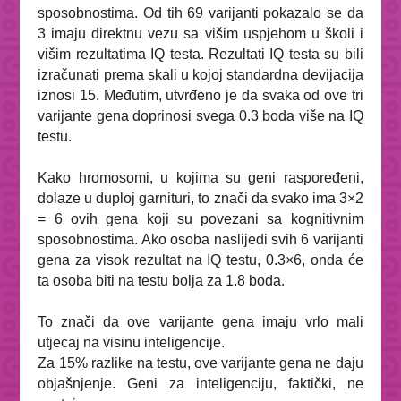
sposobnostima. Od tih 69 varijanti pokazalo se da
3 imaju direktnu vezu sa višim uspjehom u školi i
višim rezultatima IQ testa. Rezultati IQ testa su bili
izračunati prema skali u kojoj standardna devijacija
iznosi 15. Međutim, utvrđeno je da svaka od ove tri
varijante gena doprinosi svega 0.3 boda više na IQ
testu.
Kako hromosomi, u kojima su geni raspoređeni,
dolaze u duploj garnituri, to znači da svako ima 3×2
= 6 ovih gena koji su povezani sa kognitivnim
sposobnostima. Ako osoba naslijedi svih 6 varijanti
gena za visok rezultat na IQ testu, 0.3×6, onda će
ta osoba biti na testu bolja za 1.8 boda.
To znači da ove varijante gena imaju vrlo mali
utjecaj na visinu inteligencije.
Za 15% razlike na testu, ove varijante gena ne daju
objašnjenje.
Geni za inteligenciju, faktički, ne