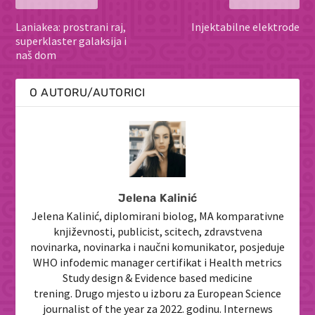
Laniakea: prostrani raj,
Injektabilne elektrode
superklaster galaksija i
naš dom
O AUTORU/AUTORICI
Jelena Kalinić
Jelena Kalinić, diplomirani biolog, MA komparativne
književnosti, publicist, scitech, zdravstvena
novinarka, novinarka i naučni komunikator, posjeduje
WHO infodemic manager certifikat i Health metrics
Study design & Evidence based medicine
trening. Drugo mjesto u izboru za European Science
journalist of the year za 2022. godinu. Internews