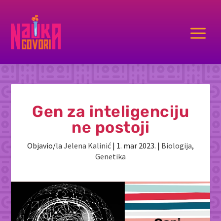
a
Gen za inteligenciju
ne postoji
Objavio/la
Jelena Kalinić
|
1. mar 2023.
|
Biologija
,
Genetika