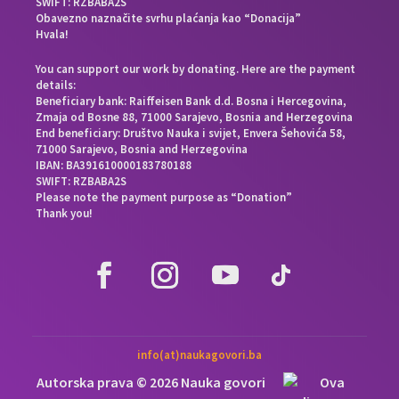
SWIFT: RZBABA2S
Obavezno naznačite svrhu plaćanja kao “Donacija”
Hvala!
You can support our work by donating. Here are the payment
details:
Beneficiary bank: Raiffeisen Bank d.d. Bosna i Hercegovina,
Zmaja od Bosne 88, 71000 Sarajevo, Bosnia and Herzegovina
End beneficiary: Društvo Nauka i svijet, Envera Šehovića 58,
71000 Sarajevo, Bosnia and Herzegovina
IBAN: BA391610000183780188
SWIFT: RZBABA2S
Please note the payment purpose as “Donation”
Thank you!
info(at)naukagovori.ba
Autorska prava © 2026 Nauka govori