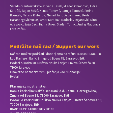
Saradnici autori tekstova: Ivana Jasak, Mladen Obrenović, Lidija
Karačić, Bojan Šošić, Nenad Tanović, Lamija Tanović, Emina
Bošnjak, Nataša Kilibarda, Nenad Jarić Dauenhauer, Delila
Hasanbegović Vukas, Amar Karađuz, Radoslav Dejanović, Dino
Abazović, Saša Ceci, Hilma Unkić. Slađan Tomić, Andrej Madunić i
Lara Pačak.
Podržite naš rad / Support our work
Naš rad možete podržati i donacijama na račun
1610000183780188
kod Raiffesen Bank. Zmaja od Bosne 88, Sarajevo, BiH.
Podaci o korisniku: Društvo Nauka i svijet, Envera Šehovića 58,
71000 Sarajevo
Obavezno naznačite svrhu plaćanja kao “Donacija”.
Hvala!
Plaćanje iz inostranstva:
Banka korisnika: Raiffeisen Bank d.d. Bosna i Hercegovina,
Zmaja od Bosne 88, 71000 Sarajevo, BiH
Podaci o korisniku: Društvo Nauka i svijet, Envera Šehovića 58,
71000 Sarajevo, BiH
IBAN: BA391610000183780188