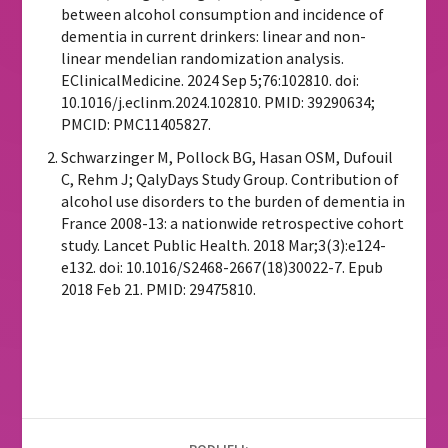
between alcohol consumption and incidence of
dementia in current drinkers: linear and non-
linear mendelian randomization analysis.
EClinicalMedicine. 2024 Sep 5;76:102810. doi:
10.1016/j.eclinm.2024.102810. PMID: 39290634;
PMCID: PMC11405827.
Schwarzinger M, Pollock BG, Hasan OSM, Dufouil
C, Rehm J; QalyDays Study Group. Contribution of
alcohol use disorders to the burden of dementia in
France 2008-13: a nationwide retrospective cohort
study. Lancet Public Health. 2018 Mar;3(3):e124-
e132. doi: 10.1016/S2468-2667(18)30022-7. Epub
2018 Feb 21. PMID: 29475810.