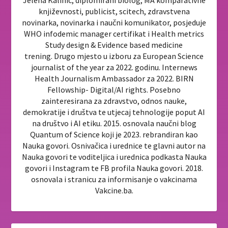
Jelena Kalinić, diplomirani biolog, MA komparativne
književnosti, publicist, scitech, zdravstvena
novinarka, novinarka i naučni komunikator, posjeduje
WHO infodemic manager certifikat i Health metrics
Study design & Evidence based medicine
trening. Drugo mjesto u izboru za European Science
journalist of the year za 2022. godinu. Internews
Health Journalism Ambassador za 2022. BIRN
Fellowship- Digital/AI rights. Posebno
zainteresirana za zdravstvo, odnos nauke,
demokratije i društva te utjecaj tehnologije poput AI
na društvo i AI etiku. 2015. osnovala naučni blog
Quantum of Science koji je 2023. rebrandiran kao
Nauka govori. Osnivačica i urednice te glavni autor na
Nauka govori te voditeljica i urednica podkasta Nauka
govori i Instagram te FB profila Nauka govori. 2018.
osnovala i stranicu za informisanje o vakcinama
Vakcine.ba.