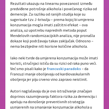
Rezultati ukazuju na linearnu povezanost između
predviđene potrošnje alkohola i povećanog rizika od
demencije. Za razliku od ranijih studija koje su
sugerisale tzv. J-krivulju – prema kojoj bi umjerena
konzumacija mogla imati zaštitni efekat – ova
analiza, uz upotrebu naprednih metoda poput
Mendelovih randomizacijskih analiza, nije pronašla
dokaze koji podržavaju takav zaključak. Odnosno –
nema bezbjedne niti korisne količine alkohola.
Iako neki tvrde da umjerena konzumacija može imati
koristi, stručnjaci ističu da su rizici od raka puno veći.
Već smo pisali kako je
francuski paradoks
– da
Francuzi manje obolijevaju od kardiovaskularnih
oboljenja jer piju crveno vino zapravo neistinit.
Autori naglašavaju da je ovo istraživanje značajan
doprinos razumijevanju faktora rizika za demenciju i
apeluju na donošenje preventivnih strategija
usmjerenih na smanjenje konzumacije alkohola u