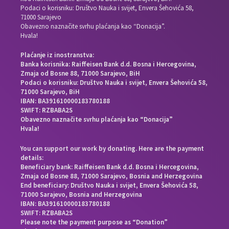
Podaci o korisniku: Društvo Nauka i svijet, Envera Šehovića 58,
71000 Sarajevo
Obavezno naznačite svrhu plaćanja kao “Donacija”.
Hvala!
Plaćanje iz inostranstva:
Banka korisnika: Raiffeisen Bank d.d. Bosna i Hercegovina,
Zmaja od Bosne 88, 71000 Sarajevo, BiH
Podaci o korisniku: Društvo Nauka i svijet, Envera Šehovića 58,
71000 Sarajevo, BiH
IBAN: BA391610000183780188
SWIFT: RZBABA2S
Obavezno naznačite svrhu plaćanja kao “Donacija”
Hvala!
You can support our work by donating. Here are the payment
details:
Beneficiary bank: Raiffeisen Bank d.d. Bosna i Hercegovina,
Zmaja od Bosne 88, 71000 Sarajevo, Bosnia and Herzegovina
End beneficiary: Društvo Nauka i svijet, Envera Šehovića 58,
71000 Sarajevo, Bosnia and Herzegovina
IBAN: BA391610000183780188
SWIFT: RZBABA2S
Please note the payment purpose as “Donation”