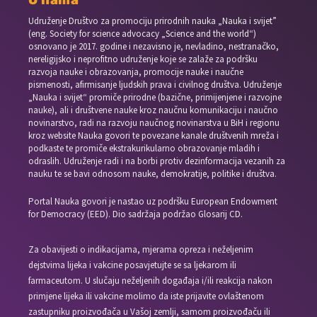
O nama
Udruženje Društvo za promociju prirodnih nauka „Nauka i svijet”
(eng. Society for science advocacy „Science and the world“)
osnovano je 2017. godine i nezavisno je, nevladino, nestranačko,
nereligijsko i neprofitno udruženje koje se zalaže za podršku
razvoja nauke i obrazovanja, promocije nauke i naučne
pismenosti, afirmisanje ljudskih prava i civilnog društva. Udruženje
„Nauka i svijet“ promiče prirodne (bazične, primijenjene i razvojne
nauke), ali i društvene nauke kroz naučnu komunikaciju i naučno
novinarstvo, radi na razvoju naučnog novinarstva u BiH i regionu
kroz website Nauka govori te povezane kanale društvenih mreža i
podkaste te promiče ekstrakurikularno obrazovanje mladih i
odraslih. Udruženje radi i na borbi protiv dezinformacija vezanih za
nauku te se bavi odnosom nauke, demokratije, politike i društva.
Portal Nauka govori je nastao uz podršku European Endowment
for Democracy (EED). Dio sadržaja podržao Glosarij CD.
Za obavijesti o indikacijama, mjerama opreza i neželjenim
dejstvima lijeka i vakcine posavjetujte se sa ljekarom ili
farmaceutom. U slučaju neželjenih događaja i/ili reakcija nakon
primjene lijeka ili vakcine molimo da iste prijavite ovlaštenom
zastupniku proizvođača u Vašoj zemlji, samom proizvođaču ili