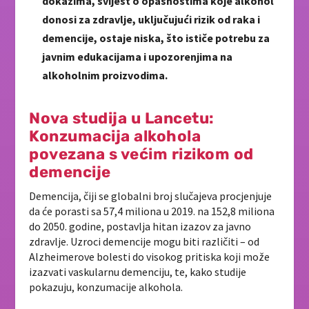
dokazima, svijest o opasnostima koje alkohol
donosi za zdravlje, uključujući rizik od raka i
demencije, ostaje niska, što ističe potrebu za
javnim edukacijama i upozorenjima na
alkoholnim proizvodima.
Nova studija u Lancetu:
Konzumacija alkohola
povezana s većim rizikom od
demencije
Demencija, čiji se globalni broj slučajeva procjenjuje
da će porasti sa 57,4 miliona u 2019. na 152,8 miliona
do 2050. godine, postavlja hitan izazov za javno
zdravlje. Uzroci demencije mogu biti različiti – od
Alzheimerove bolesti do visokog pritiska koji može
izazvati vaskularnu demenciju, te, kako studije
pokazuju, konzumacije alkohola.