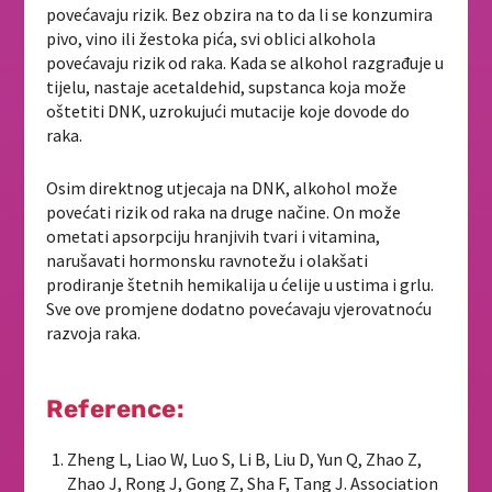
povećavaju rizik. Bez obzira na to da li se konzumira
pivo, vino ili žestoka pića, svi oblici alkohola
povećavaju rizik od raka. Kada se alkohol razgrađuje u
tijelu, nastaje acetaldehid, supstanca koja može
oštetiti DNK, uzrokujući mutacije koje dovode do
raka.
Osim direktnog utjecaja na DNK, alkohol može
povećati rizik od raka na druge načine. On može
ometati apsorpciju hranjivih tvari i vitamina,
narušavati hormonsku ravnotežu i olakšati
prodiranje štetnih hemikalija u ćelije u ustima i grlu.
Sve ove promjene dodatno povećavaju vjerovatnoću
razvoja raka.
Reference:
Zheng L, Liao W, Luo S, Li B, Liu D, Yun Q, Zhao Z,
Zhao J, Rong J, Gong Z, Sha F, Tang J. Association