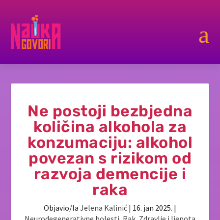
a
Ne postoji bezbjedna
količina alkohola za
konzumaciju: alkohol
povezan s rizikom od
razvoja demencije i
raka
Objavio/la
Jelena Kalinić
|
16. jan 2025.
|
Neurodegenerativne bolesti
,
Rak
,
Zdravlje i ljepota