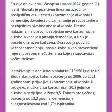
Studija objavljena u časopisu
Lancet
2024. godine (1)
identifikovala je pozitivnu linearnu uzročno-
posljedičnu vezu između konzumacije alkohola i
demencije, dovodeći u pitanje ranije pretpostavke o
bezbjednim nivoima unosa alkohola. Prema
nalazima, ne postoji bezbjedan nivo konzumacije
alkohola kada je u pitanju demencija, a rizik je
posebno izražen kod žena. Ova studija podvlači
važnost smanjenja unosa alkohola kao preventivne
mjere, posebno među ženama koje se suočavaju s
većim rizikom.
Istraživanje je analiziralo podatke 313.958 ljudi iz UK
Biobanke, koji su tokom praćenja od 2006. do 2021.
godine sami prijavljivali konzumaciju alkohola. U
prosjeku, muškarci su konzumirali 20,2 jedinice
alkohola nedjeljno, a žene 9,5. Tokom prosječnog
praćenja od 13,2 godine, demencija je
dijagnostikovana kod 1,7% ispitanika.