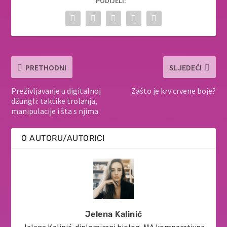
PODIJELI:
PRETHODNI
SLJEDEĆI
Preživljavanje u digitalnoj
Zašto je krv crvene boje?
džungli: taktike trolanja,
manipulacije i šta s njima
O AUTORU/AUTORICI
Jelena Kalinić