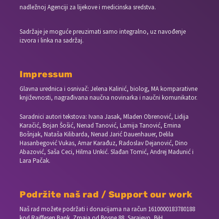
nadležnoj Agenciji za lijekove i medicinska sredstva.
Sadržaje je moguće preuzimati samo integralno, uz navođenje
izvora i linka na sadržaj.
Impressum
Glavna urednica i osnivač: Jelena Kalinić, biolog, MA komparativne
književnosti, nagrađivana naučna novinarka i naučni komunikator.
Saradnici autori tekstova: Ivana Jasak, Mladen Obrenović, Lidija
Karačić, Bojan Šošić, Nenad Tanović, Lamija Tanović, Emina
Bošnjak, Nataša Kilibarda, Nenad Jarić Dauenhauer, Delila
Hasanbegović Vukas, Amar Karađuz, Radoslav Dejanović, Dino
Abazović, Saša Ceci, Hilma Unkić. Slađan Tomić, Andrej Madunić i
Lara Pačak.
Podržite naš rad / Support our work
Naš rad možete podržati i donacijama na račun
1610000183780188
kod Raiffesen Bank. Zmaja od Bosne 88, Sarajevo, BiH.