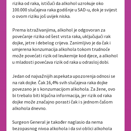
rizika od raka, ističući da alkohol uzrokuje oko
100.000 slučajeva raka godišnje u SAD-u, dok je svijest
o ovom riziku još uvijek niska.
Prema istraživanjima, alkohol je odgovoran za
povećanje rizika od šest vrsta raka, uključujući rak
dojke, jetre i debelog crijeva. Zanimljivo je da čak i
umjerena konzumacija alkohola tokom trudnoće
može povećati rizik od leukemije kod djece, a alkohol
u mladosti povećava rizik od raka u odrasloj dobi.
Jedan od najvažnijih aspekata upozorenja odnosi se
na rak dojke. Čak 16,4% svih slučajeva raka dojke
povezano je s konzumacijom alkohola. Za žene, ovo
bi trebalo biti ključna informacija, jer rizik od raka
dojke može značajno porasti čak i s jednom čašom
alkohola dnevno.
Surgeon General je također naglasio da nema
bezopasnog nivoa alkohola i da svi oblici alkohola