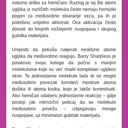
notorno teško za hemičare. Razlog je taj što atomi
ugljika iz različitih molekula često nemaju hemijski
pogon za međusobno stvaranje veza, pa ih je
potrebno umjetno aktivirati. Ova aktivacija često
dovodi do brojnih neželjenih nuspojava i skupog
gubitka materijala.
Umjesto da pokuša natjerati nesklone atome
ugljika da međusobno reaguju, Barry Sharpless je
potaknuo svoje kolege da počnu s manjim
molekulama koje su već imale kompletan ugljikov
okvir. Te jednostavne molekule tada bi se mogle
međusobno povezati koristeći mostove atoma
dušika ili atoma kisika, koje je lakše kontrolisati.
Ako hemičari odaberu jednostavne reakcije – gdje
postoji jak intrinzični poticaj da se molekule
međusobno povežu – izbjegavaju mnoge
nuspojave, uz minimalan gubitak materijala.