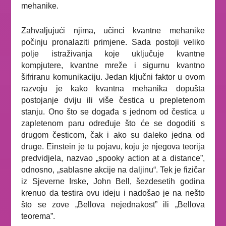
mehanike.
Zahvaljujući njima, učinci kvantne mehanike
počinju pronalaziti primjene. Sada postoji veliko
polje istraživanja koje uključuje kvantne
kompjutere, kvantne mreže i sigurnu kvantno
šifriranu komunikaciju. Jedan ključni faktor
u ovom
razvoju je kako kvantna mehanika dopušta
postojanje dviju ili više čestica u prepletenom
stanju. Ono što se događa s jednom od čestica u
zapletenom paru određuje što će se dogoditi s
drugom česticom, čak i ako su daleko jedna od
druge. Einstein je tu pojavu, koju je njegova teorija
predvidjela, nazvao „spooky action at a distance”,
odnosno, „sablasne akcije na daljinu“. Tek je fizičar
iz Sjeverne Irske,
John Bell
, šezdesetih godina
krenuo da testira ovu ideju i nadošao je na nešto
što se zove „Bellova nejednakost” ili „Bellova
teorema”.