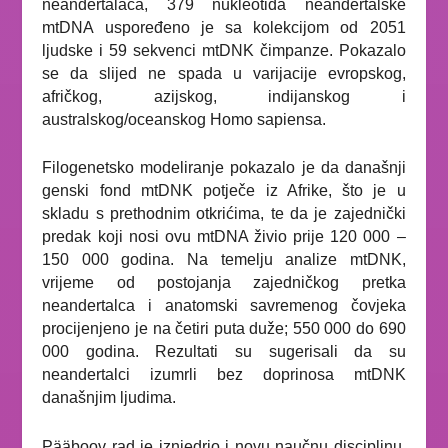
neandertalaca, 379 nukleotida neandertalske
mtDNA uspoređeno je sa kolekcijom od 2051
ljudske i 59 sekvenci mtDNK čimpanze. Pokazalo
se da slijed ne spada u varijacije evropskog,
afričkog, azijskog, indijanskog i
australskog/oceanskog
Homo sapiensa.
Filogenetsko modeliranje pokazalo je da današnji
genski fond mtDNK potječe iz Afrike, što je u
skladu s prethodnim otkrićima, te da je zajednički
predak koji nosi ovu mtDNA živio prije 120 000 –
150 000 godina. Na temelju analize mtDNK,
vrijeme od postojanja zajedničkog pretka
neandertalca i anatomski savremenog čovjeka
procijenjeno je na četiri puta duže; 550 000 do 690
000 godina. Rezultati su sugerisali da su
neandertalci izumrli bez doprinosa mtDNK
današnjim ljudima.
Pääboov rad je iznjedrio i novu naučnu disciplinu,