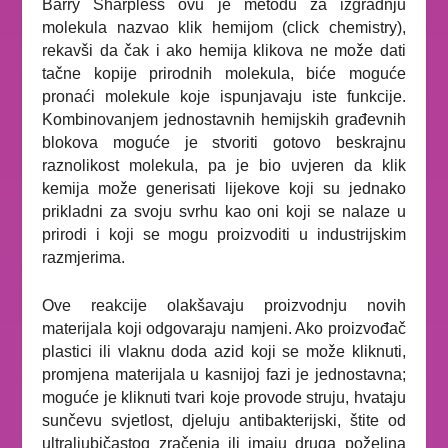
Barry Sharpless ovu je metodu za izgradnju
molekula nazvao klik hemijom (click chemistry),
rekavši da čak i ako hemija klikova ne može dati
tačne kopije prirodnih molekula, biće moguće
pronaći molekule koje ispunjavaju iste funkcije.
Kombinovanjem jednostavnih hemijskih građevnih
blokova moguće je stvoriti gotovo beskrajnu
raznolikost molekula, pa je bio uvjeren da klik
kemija može generisati lijekove koji su jednako
prikladni za svoju svrhu kao oni koji se nalaze u
prirodi i koji se mogu proizvoditi u industrijskim
razmjerima.
Ove reakcije olakšavaju proizvodnju novih
materijala koji odgovaraju namjeni. Ako proizvođač
plastici ili vlaknu doda azid koji se može kliknuti,
promjena materijala u kasnijoj fazi je jednostavna;
moguće je kliknuti tvari koje provode struju, hvataju
sunčevu svjetlost, djeluju antibakterijski, štite od
ultraljubičastog zračenja ili imaju druga poželjna