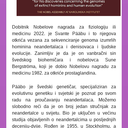
Dobitnik Nobelove nagrada za fiziologiju ili
medicinu 2022. je Svante Pääbu i to njegova
otkrića vezana za sekvenciranje genoma izumrlih
hominina neandertalaca i denisovaca i ljudske
evolucije. Zanimljiv je da je on vanbračni sin
švedskog biohemičara i nobelovca Sune
Bergströma, koji je dobio Nobelovu nagradu za
medicinu 1982. za otkriće prostaglandina.
Pääbo je švedski genetičar, specijaliziran za
evolutivnu genetiku i svjetski je poznat po svom
radu na proučavanju neandertalaca. Možemo
slobodno reći da je on broj jedan stručnjak za
neandertalce u svijetu. Bio je uključen u većinu
studija objavljenih o neandertalcima u posljednjih
deceniju-dvije. Rođen je 1955. u Stockholmu, a