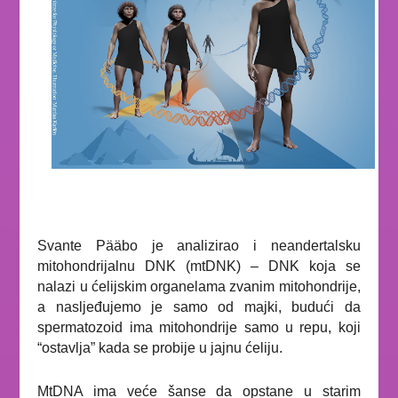
Svante
Pääbo je analizirao i neandertalsku
mitohondrijalnu DNK (mtDNK) – DNK koja se
nalazi u ćelijskim organelama zvanim mitohondrije,
a nasljeđujemo je samo od majki, budući da
spermatozoid ima mitohondrije samo u repu, koji
“ostavlja” kada se probije u jajnu ćeliju.
MtDNA ima veće šanse da opstane u starim