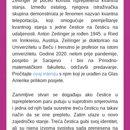
Zeilinger je počeo koristiti isprepletena kvantna
stanja. Između ostalog, njegova istraživačka
skupina demonstrirala je fenomen nazvan kvantna
teleportacija, koji omogućuje premještanje
kvantnog stanja s jedne čestice na česticu na
udaljenosti. Anton Zeilinger je rođen 1945. u Ried
im Innkreisu, Austrija. Zeilinger je doktorirao na
Univerzitetu u Beču i trenutno je profesor na istom
univerzitetu. Godine 2020. netom prije pandemije,
posjetio je Sarajevo
i bio na Prirodno-
matematičkom fakultetu, održavši predavanje.
Pročitajte
ovaj intervju
s njim koji je urađen za Glas
Amerike prilikom posjete.
Zanimljive stvari se događaju ako čestice u
isprepletenom paru putuju u suprotnim smjerovima
i jedna od njih tada susretne treću česticu na takav
način da se one prepletu. Zatim ulaze u novo
zajedničko stanje. Treća čestica gubi svoj identitet,
ali su njena izvorna svojstva sada prenesena na