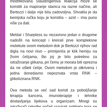
modifikovana Staudingerova reakcija može se
koristiti za mapiranje stanica na razne načine, ali
Bertozzi i dalje nije bila zadovoljna. Shvatila je da
kemijska ručka koju je koristila – azid – ima puno
više za dati.
Meldal i Sharpless su nezavisno jedan o drugome
nadošli na koncept i kreirali prve kompleksne
molekule ovom metodom dok je Bertozzi njihov rad
digla na novi nivo – primijenila je klik hemiju na
živim ćelijama, što joj je bilo potrebno za
istraživanje glikana, pri čemu je morala biti oprezna
da ne ošteti ćelije. Ovom metodom je otkrivena i
jedna donedavno nepoznata vrsta RNK –
glikolizirana RNK.
Ova metoda se već sad koristi za poboljšanje
terapija kancera, imunoterapije i tehnike
dostavljanja lijekova u organizam. Mnogi su
istraživači također počeli razvijati antitijela koja se