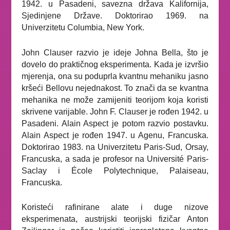
1942. u Pasadeni, savezna država Kalifornija,
Sjedinjene Države. Doktorirao 1969. na
Univerzitetu Columbia, New York.
John Clauser razvio je ideje Johna Bella, što je
dovelo do praktičnog eksperimenta. Kada je izvršio
mjerenja, ona su poduprla kvantnu mehaniku jasno
kršeći Bellovu nejednakost. To znači da se kvantna
mehanika ne može zamijeniti teorijom koja koristi
skrivene varijable. John F. Clauser je rođen 1942. u
Pasadeni. Alain Aspect je potom razvio postavku.
Alain Aspect je rođen 1947. u Agenu, Francuska.
Doktorirao 1983. na Univerzitetu Paris-Sud, Orsay,
Francuska, a sada je profesor na Université Paris-
Saclay i École Polytechnique, Palaiseau,
Francuska.
Koristeći rafinirane alate i duge nizove
eksperimenata, austrijski teorijski fizičar Anton