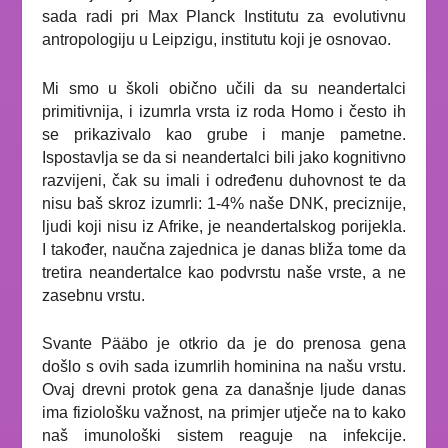
sada radi pri Max Planck Institutu za evolutivnu
antropologiju u Leipzigu, institutu koji je osnovao.
Mi smo u školi obično učili da su neandertalci
primitivnija, i izumrla vrsta iz roda Homo i često ih
se prikazivalo kao grube i manje pametne.
Ispostavlja se da si neandertalci bili jako kognitivno
razvijeni, čak su imali i određenu duhovnost te da
nisu baš skroz izumrli: 1-4% naše DNK, preciznije,
ljudi koji nisu iz Afrike, je neandertalskog porijekla.
I također, naučna zajednica je danas bliža tome da
tretira neandertalce kao podvrstu naše vrste, a ne
zasebnu vrstu.
Svante Pääbo je otkrio da je do prenosa gena
došlo s ovih sada izumrlih hominina na našu vrstu.
Ovaj drevni protok gena za današnje ljude danas
ima fiziološku važnost, na primjer utječe na to kako
naš imunološki sistem reaguje na infekcije.