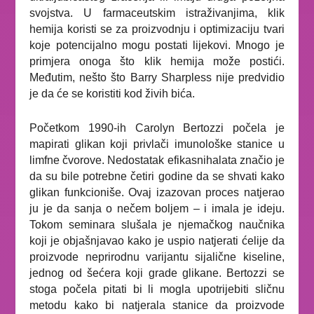
svojstva. U farmaceutskim istraživanjima, klik
hemija koristi se za proizvodnju i optimizaciju tvari
koje potencijalno mogu postati lijekovi.
Mnogo je
primjera onoga što klik hemija može postići.
Međutim, nešto što Barry Sharpless nije predvidio
je da će se koristiti kod živih bića.
Početkom 1990-ih Carolyn Bertozzi počela je
mapirati glikan koji privlači imunološke stanice u
limfne čvorove. Nedostatak efikasnihalata značio je
da su bile potrebne četiri godine da se shvati kako
glikan funkcioniše. Ovaj izazovan proces natjerao
ju je da sanja o nečem boljem – i imala je ideju.
Tokom seminara slušala je njemačkog naučnika
koji je objašnjavao kako je uspio natjerati ćelije da
proizvode neprirodnu varijantu sijalične kiseline,
jednog od šećera koji grade glikane. Bertozzi se
stoga počela pitati bi li mogla upotrijebiti sličnu
metodu kako bi natjerala stanice da proizvode