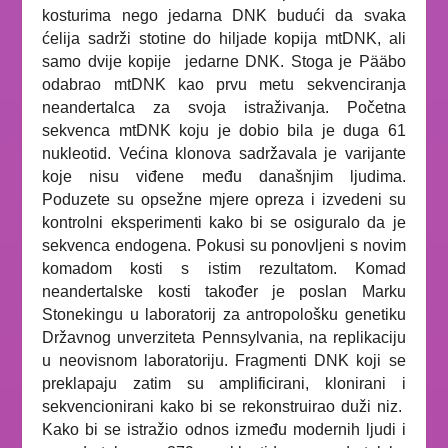
kosturima nego jedarna DNK budući da svaka
ćelija sadrži stotine do hiljade kopija mtDNK, ali
samo dvije kopije jedarne DNK. Stoga je Pääbo
odabrao mtDNK kao prvu metu sekvenciranja
neandertalca za svoja istraživanja. Početna
sekvenca mtDNK koju je dobio bila je duga 61
nukleotid. Većina klonova sadržavala je varijante
koje nisu viđene među današnjim ljudima.
Poduzete su opsežne mjere opreza i izvedeni su
kontrolni eksperimenti kako bi se osiguralo da je
sekvenca endogena. Pokusi su ponovljeni s novim
komadom kosti s istim rezultatom. Komad
neandertalske kosti također je poslan Marku
Stonekingu u laboratorij za antropološku genetiku
Državnog unverziteta Pennsylvania, na replikaciju
u neovisnom laboratoriju. Fragmenti DNK koji se
preklapaju zatim su amplificirani, klonirani i
sekvencionirani kako bi se rekonstruirao duži niz.
Kako bi se istražio odnos između modernih ljudi i