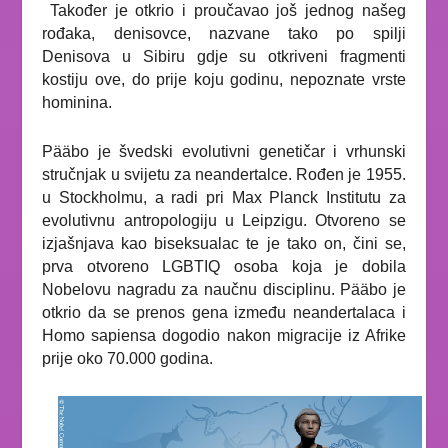
Također je otkrio i proučavao još jednog našeg
rođaka, denisovce, nazvane tako po spilji
Denisova u Sibiru gdje su otkriveni fragmenti
kostiju ove, do prije koju godinu, nepoznate vrste
hominina.
Pääbo je švedski evolutivni genetičar i vrhunski
stručnjak u svijetu za neandertalce. Rođen je 1955.
u Stockholmu, a radi pri Max Planck Institutu za
evolutivnu antropologiju u Leipzigu. Otvoreno se
izjašnjava kao biseksualac te je tako on, čini se,
prva otvoreno LGBTIQ osoba koja je dobila
Nobelovu nagradu za naučnu disciplinu. Pääbo je
otkrio da se prenos gena između neandertalaca i
Homo sapiensa
dogodio nakon migracije iz Afrike
prije oko 70.000 godina.