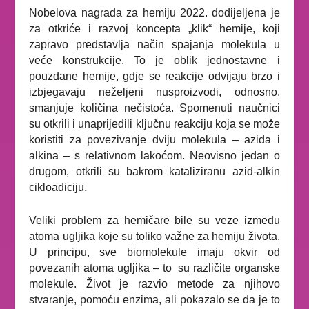
Nobelova nagrada za hemiju 2022. dodijeljena je
za otkriće i razvoj koncepta „klik“ hemije, koji
zapravo predstavlja način spajanja molekula u
veće konstrukcije. To je oblik jednostavne i
pouzdane hemije, gdje se reakcije odvijaju brzo i
izbjegavaju neželjeni nusproizvodi, odnosno,
smanjuje količina nečistoća.
Spomenuti naučnici
su otkrili i unaprijedili ključnu reakciju koja se može
koristiti za povezivanje dviju molekula – azida i
alkina – s relativnom lakoćom. Neovisno jedan o
drugom, otkrili su
bakrom kataliziranu azid-alkin
.
cikloadiciju
Veliki problem za hemičare bile su veze između
atoma ugljika koje su toliko važne za hemiju života.
U principu, sve biomolekule imaju okvir od
povezanih atoma ugljika – to su različite organske
molekule. Život je razvio metode za njihovo
stvaranje, pomoću enzima, ali pokazalo se da je to