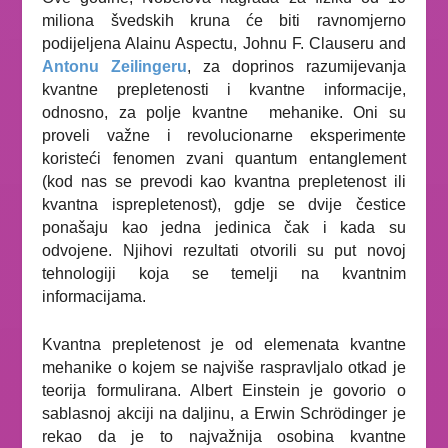
miliona švedskih kruna će biti ravnomjerno
podijeljena Alainu Aspectu, Johnu F. Clauseru and
Antonu Zeilingeru
, za doprinos razumijevanja
kvantne prepletenosti i kvantne informacije,
odnosno, za polje kvantne
mehanike. Oni su
proveli važne i revolucionarne eksperimente
koristeći fenomen zvani quantum entanglement
(kod nas se prevodi kao kvantna prepletenost ili
kvantna isprepletenost), gdje se dvije čestice
ponašaju kao jedna jedinica čak i kada su
odvojene. Njihovi rezultati otvorili su put novoj
tehnologiji koja se temelji na kvantnim
informacijama.
Kvantna prepletenost je od elemenata kvantne
mehanike o kojem se najviše raspravljalo otkad je
teorija formulirana. Albert Einstein je govorio o
sablasnoj akciji na daljinu
, a Erwin Schrödinger je
rekao da je to najvažnija osobina kvantne