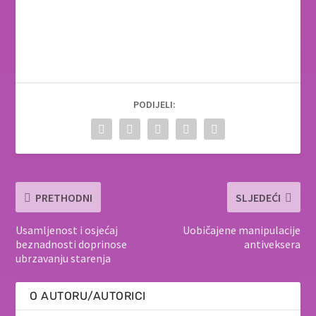
PODIJELI:
PRETHODNI
SLJEDEĆI
Usamljenost i osjećaj
Uobičajene manipulacije
beznadnosti doprinose
antiveksera
ubrzavanju starenja
O AUTORU/AUTORICI