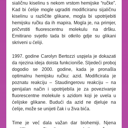
sialičnu kiselinu s nekom vrstom hemijske “ručke”.
Kad bi ćelije mogle ugraditi modificiranu sijaličnu
kiselinu u različite glikane, mogla bi upotrijebiti
hemijsku ručku da ih mapira. Mogla je, na primjer,
pričvrstiti fluorescentnu molekulu na dršku.
Emitirano svjetlo tada bi otkrilo gdje su glikani
skriveni u ćeliji.
1997. godine Carolyn Bertozzi uspjela je dokazati
da njezina ideja doista funkcioniše. Sljedeći proboj
dogodio se 2000. godine, kada je pronašla
optimalnu hemijsku ručku: azid. Modificirala je
poznatu reakciju – Staudingerovu reakciju – na
genijalan način i upotrijebila je za povezivanje
fluorescentne molekule s azidom koji je uvela u
ćelijske glikane. Budući da azid ne djeluje na
ćelije, može se unijeti čak i u živa bića.
Time je već dala važan dar biohemiji. Njena