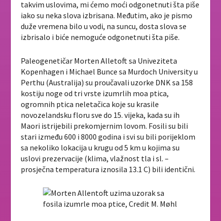
takvim uslovima, mi ćemo moći odgonetnuti šta piše
iako su neka slova izbrisana. Međutim, ako je pismo
duže vremena bilo u vodi, na suncu, dosta slova se
izbrisalo i biće nemoguće odgonetnuti šta piše.
Paleogenetičar Morten Alletoft sa Univeziteta
Kopenhagen i Michael Bunce sa Murdoch University u
Perthu (Australija) su proučavali uzorke DNK sa 158
kostiju noge od tri vrste izumrlih moa ptica,
ogromnih ptica neletačica koje su krasile
novozelandsku floru sve do 15. vijeka, kada su ih
Maori istrijebili prekomjernim lovom. Fosili su bili
stari između 600 i 8000 godina i svi su bili porijeklom
sa nekoliko lokacija u krugu od 5 km u kojima su
uslovi prezervacije (klima, vlažnost tla i sl. –
prosječna temperatura iznosila 13.1 C) bili identični.