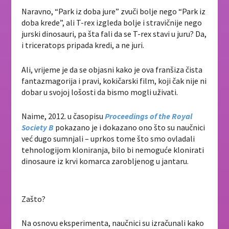
Naravno, “Park iz doba jure” zvuči bolje nego “Park iz
doba krede”, ali T-rex izgleda bolje i stravičnije nego
jurski dinosauri, pa šta fali da se T-rex stavi u juru? Da,
i triceratops pripada kredi, a ne juri.
Ali, vrijeme je da se objasni kako je ova franšiza čista
fantazmagorija i pravi, kokičarski film, koji čak nije ni
dobar u svojoj lošosti da bismo mogli uživati.
Naime, 2012. u časopisu
Proceedings of the Royal
Society B
pokazano je i dokazano ono što su naučnici
već dugo sumnjali – uprkos tome što smo ovladali
tehnologijom kloniranja, bilo bi nemoguće klonirati
dinosaure iz krvi komarca zarobljenog u jantaru.
Zašto?
Na osnovu eksperimenta, naučnici su izračunali kako