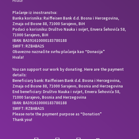
Hvala!
Plaćanje iz inostranstva:
Banka korisnika: Raiffeisen Bank d.d. Bosna i Hercegovina,
Zmaja od Bosne 88, 71000 Sarajevo, BiH
Podaci o korisniku: Društvo Nauka i svijet, Envera Šehovića 58,
71000 Sarajevo, BiH
IBAN: BA391610000183780188
SWIFT: RZBABA2S
Obavezno naznačite svrhu plaćanja kao “Donacija”
Hvala!
You can support our work by donating. Here are the payment
details:
Beneficiary bank: Raiffeisen Bank d.d. Bosna i Hercegovina,
Zmaja od Bosne 88, 71000 Sarajevo, Bosnia and Herzegovina
End beneficiary: Društvo Nauka i svijet, Envera Šehovića 58,
71000 Sarajevo, Bosnia and Herzegovina
IBAN: BA391610000183780188
SWIFT: RZBABA2S
Please note the payment purpose as “Donation”
Thank you!