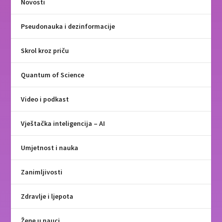
Novosti
Pseudonauka i dezinformacije
Skrol kroz priču
Quantum of Science
Video i podkast
Vještačka inteligencija – AI
Umjetnost i nauka
Zanimljivosti
Zdravlje i ljepota
Žene u nauci