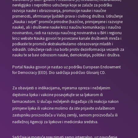
nereligijsko i neprofitno udruženje koje se zalaže za podršku
razvoja nauke i obrazovanja, promocije nauke i naučne
pismenosti, afirmisanje ljudskih prava i civilnog društva. Udruženje
„Nauka i svijet“ promiče prirodne (bazične, primijenjene i razvojne
nauke), ali i društvene nauke kroz naučnu komunikaciju i naučno
novinarstvo, radi na razvoju naučnog novinarstva u BiH i regionu
kroz website Nauka govori te povezane kanale društvenih mreža i
podkaste te promiče ekstrakurikularno obrazovanje mladih i
odraslih. Udruženje radi i na borbi protiv dezinformacija vezanih za
nauku te se bavi odnosom nauke, demokratije, politike i društva.
Portal Nauka govori je nastao uz podršku European Endowment
for Democracy (EED). Dio sadržaja podržao Glosarij CD.
Za obavijesti o indikacijama, mjerama opreza i neželjenim
dejstvima lijeka i vakcine posavjetujte se sa ljekarom ili
farmaceutom. U slučaju neželjenih događaja i/ili reakcija nakon
primjene lijeka ili vakcine molimo da iste prijavite ovlaštenom
zastupniku proizvođača u Vašoj zemlji, samom proizvođaču ili
nadležnoj Agenciji za lijekove i medicinska sredstva.
Sadržaje je moguće preuzimati samo integralno, uz navođenje