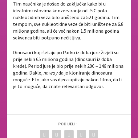
Tim naučnika je došao do zaključka kako bi u
idealnim uslovima konzerviranja od -5 C pola
nukleotidnih veza bilo uništeno za 521 godinu. Tim
tempom, sve nukleotidne veze će biti uništene za 6.8
miliona godina, ali će već nakon 1.5 miliona godina
sekvenca biti potpuno nečitljiva.
Dinosauri koji šetaju po Parku iz doba jure živjeli su
prije nekih 65 miliona godina (dinosauri iz doba
krede). Period jure je bio prije nekih 200 – 146 miliona
godina. Dakle,
no way
da je kloniranje dinosaura
moguće. Eto, ako vas djeca upitaju nakon filma, da li
je to moguće, da znate relevantan odgovor.
PODIJELI: