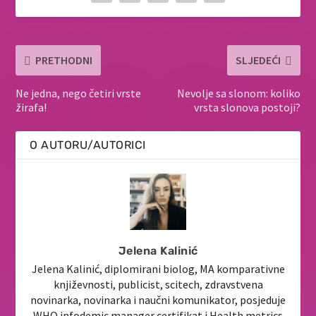
PRETHODNI
SLJEDEĆI
Ne jedna, nego četiri vrste
Nevolje sa slonom: koliko
žirafa!
vrsta slonova postoji?
O AUTORU/AUTORICI
Jelena Kalinić
Jelena Kalinić, diplomirani biolog, MA komparativne
književnosti, publicist, scitech, zdravstvena
novinarka, novinarka i naučni komunikator, posjeduje
WHO infodemic manager certifikat i Health metrics