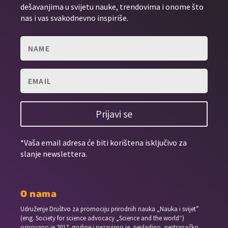
dešavanjima u svijetu nauke, trendovima i onome što
nas i vas svakodnevno inspiriše.
Prijavi se
*Vaša email adresa će biti korištena isključivo za
slanje newslettera.
O nama
Udruženje Društvo za promociju prirodnih nauka „Nauka i svijet”
(eng. Society for science advocacy „Science and the world“)
osnovano je 2017. godine i nezavisno je, nevladino, nestranačko,