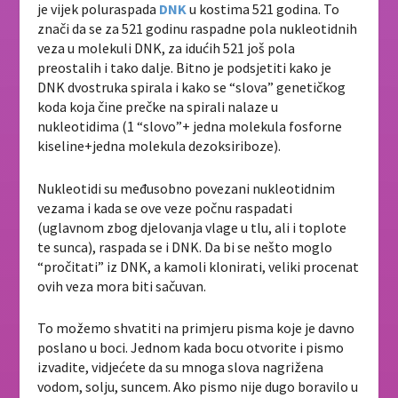
je vijek poluraspada
DNK
u kostima 521 godina. To
znači da se za 521 godinu raspadne pola nukleotidnih
veza u molekuli DNK, za idućih 521 još pola
preostalih i tako dalje. Bitno je podsjetiti kako je
DNK dvostruka spirala i kako se “slova” genetičkog
koda koja čine prečke na spirali nalaze u
nukleotidima (1 “slovo”+ jedna molekula fosforne
kiseline+jedna molekula dezoksiriboze).
Nukleotidi su međusobno povezani nukleotidnim
vezama i kada se ove veze počnu raspadati
(uglavnom zbog djelovanja vlage u tlu, ali i toplote
te sunca), raspada se i DNK. Da bi se nešto moglo
“pročitati” iz DNK, a kamoli klonirati, veliki procenat
ovih veza mora biti sačuvan.
To možemo shvatiti na primjeru pisma koje je davno
poslano u boci. Jednom kada bocu otvorite i pismo
izvadite, vidjećete da su mnoga slova nagrižena
vodom, solju, suncem. Ako pismo nije dugo boravilo u