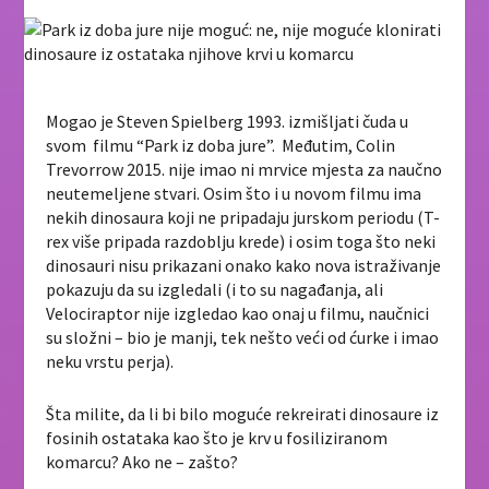
Mogao je Steven Spielberg 1993. izmišljati čuda u
svom filmu “Park iz doba jure”. Međutim, Colin
Trevorrow 2015. nije imao ni mrvice mjesta za naučno
neutemeljene stvari. Osim što i u novom filmu ima
nekih dinosaura koji ne pripadaju jurskom periodu (T-
rex više pripada razdoblju krede) i osim toga što neki
dinosauri nisu prikazani onako kako nova istraživanje
pokazuju da su izgledali (i to su nagađanja, ali
Velociraptor nije izgledao kao onaj u filmu, naučnici
su složni – bio je manji, tek nešto veći od ćurke i imao
neku vrstu perja).
Šta milite, da li bi bilo moguće rekreirati dinosaure iz
fosinih ostataka kao što je krv u fosiliziranom
komarcu? Ako ne – zašto?