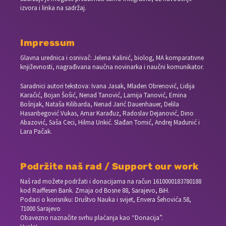
izvora i linka na sadržaj.
Impressum
Glavna urednica i osnivač: Jelena Kalinić, biolog, MA komparativne
književnosti, nagrađivana naučna novinarka i naučni komunikator.
Saradnici autori tekstova: Ivana Jasak, Mladen Obrenović, Lidija
Karačić, Bojan Šošić, Nenad Tanović, Lamija Tanović, Emina
Bošnjak, Nataša Kilibarda, Nenad Jarić Dauenhauer, Delila
Hasanbegović Vukas, Amar Karađuz, Radoslav Dejanović, Dino
Abazović, Saša Ceci, Hilma Unkić. Slađan Tomić, Andrej Madunić i
Lara Pačak.
Podržite naš rad / Support our work
Naš rad možete podržati i donacijama na račun
1610000183780188
kod Raiffesen Bank. Zmaja od Bosne 88, Sarajevo, BiH.
Podaci o korisniku: Društvo Nauka i svijet, Envera Šehovića 58,
71000 Sarajevo
Obavezno naznačite svrhu plaćanja kao “Donacija”.