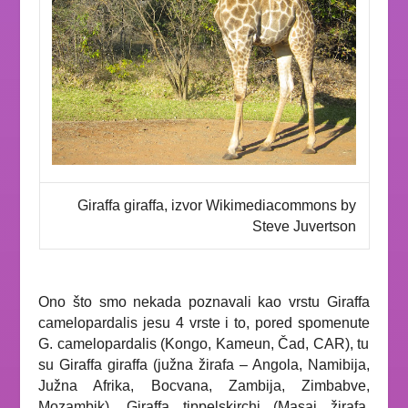
Giraffa giraffa, izvor Wikimediacommons by
Steve Juvertson
Ono što smo nekada poznavali kao vrstu
Giraffa
camelopardalis
jesu 4 vrste i to, pored spomenute
G. camelopardalis (
Kongo, Kameun, Čad, CAR), tu
su
Giraffa giraffa
(južna žirafa – Angola, Namibija,
Južna Afrika, Bocvana, Zambija, Zimbabve,
Mozambik),
Giraffa tippelskirchi
(Masai žirafa,