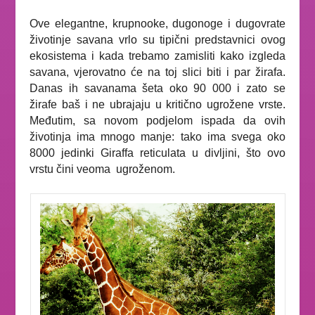
Ove elegantne, krupnooke, dugonoge i dugovrate
životinje savana vrlo su tipični predstavnici ovog
ekosistema i kada trebamo zamisliti kako izgleda
savana, vjerovatno će na toj slici biti i par žirafa.
Danas ih savanama šeta oko 90 000 i zato se
žirafe baš i ne ubrajaju u kritično ugrožene vrste.
Međutim, sa novom podjelom ispada da ovih
životinja ima mnogo manje: tako ima svega oko
8000 jedinki
Giraffa reticulata
u divljini, što ovo
vrstu čini veoma ugroženom.