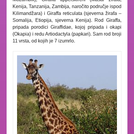
Kenija, Tanzanija, Zambija, naročito područje ispod
Kilimandžara) i
Giraffa reticulata
(sjeverna žirafa –
Somalija, Etiopija, sjeverna Kenija). Rod
Giraffa
,
pripada porodici Giraffidae, kojoj pripada i okapi
(Okapia) i redu Artiodactyla (papkari). Sam rod broji
11 vrsta, od kojih je 7 izumrlo.