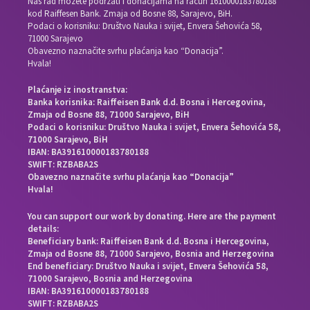
Naš rad možete podržati i donacijama na račun
1610000183780188
kod Raiffesen Bank. Zmaja od Bosne 88, Sarajevo, BiH.
Podaci o korisniku: Društvo Nauka i svijet, Envera Šehovića 58,
71000 Sarajevo
Obavezno naznačite svrhu plaćanja kao “Donacija”.
Hvala!
Plaćanje iz inostranstva:
Banka korisnika: Raiffeisen Bank d.d. Bosna i Hercegovina,
Zmaja od Bosne 88, 71000 Sarajevo, BiH
Podaci o korisniku: Društvo Nauka i svijet, Envera Šehovića 58,
71000 Sarajevo, BiH
IBAN: BA391610000183780188
SWIFT: RZBABA2S
Obavezno naznačite svrhu plaćanja kao “Donacija”
Hvala!
You can support our work by donating. Here are the payment
details:
Beneficiary bank: Raiffeisen Bank d.d. Bosna i Hercegovina,
Zmaja od Bosne 88, 71000 Sarajevo, Bosnia and Herzegovina
End beneficiary: Društvo Nauka i svijet, Envera Šehovića 58,
71000 Sarajevo, Bosnia and Herzegovina
IBAN: BA391610000183780188
SWIFT: RZBABA2S