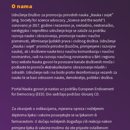
O nama
Udruženje Društvo za promociju prirodnih nauka „Nauka i svijet”
(eng. Society for science advocacy „Science and the world“)
osnovano je 2017. godine i nezavisno je, nevladino, nestranačko,
nereligijsko i neprofitno udruženje koje se zalaže za podršku
razvoja nauke i obrazovanja, promocije nauke i naučne
pismenosti, afirmisanje ljudskih prava i civilnog društva. Udruženje
„Nauka i svijet“ promiče prirodne (bazične, primijenjene i razvojne
nauke), ali i društvene nauke kroz naučnu komunikaciju i naučno
novinarstvo, radi na razvoju naučnog novinarstva u BiH i regionu
kroz website Nauka govori te povezane kanale društvenih mreža i
podkaste te promiče ekstrakurikularno obrazovanje mladih i
odraslih. Udruženje radi i na borbi protiv dezinformacija vezanih za
nauku te se bavi odnosom nauke, demokratije, politike i društva.
Portal Nauka govori je nastao uz podršku European Endowment
for Democracy (EED). Dio sadržaja podržao Glosarij CD.
Za obavijesti o indikacijama, mjerama opreza i neželjenim
dejstvima lijeka i vakcine posavjetujte se sa ljekarom ili
farmaceutom. U slučaju neželjenih događaja i/ili reakcija nakon
primjene lijeka ili vakcine molimo da iste prijavite ovlaštenom