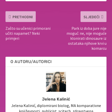
PRETHODNI
SLJEDEĆI
Zašto su učenici primorani
Park iz doba jure nije
učiti napamet? Neki
moguć: ne, nije moguće
primjeri
klonirati dinosaure iz
ostataka njihove krvi u
komarcu
O AUTORU/AUTORICI
Jelena Kalinić
Jelena Kalinić, diplomirani biolog, MA komparativne
književnosti, publicist, scitech, zdravstvena